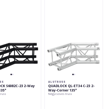
Alutruss
K
QUADLOCK
QL-
ET34
C-
23
2-
Way-
Corner
135°
SS
ALUTRUSS
CK S6082C-23 2-Way
QUADLOCK QL-ET34 C-23 2-
135°
Way-Corner 135°
truss
Négycsöves truss