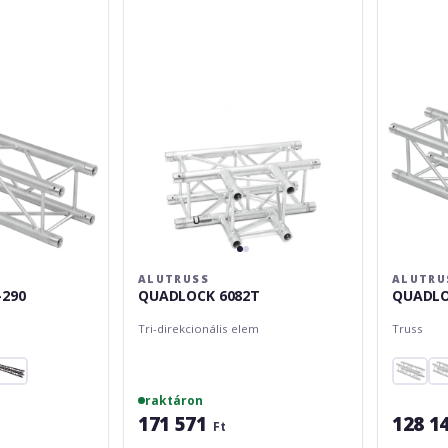
2000
ALUTRUSS
ALUTRU
-290
QUADLOCK 6082T
QUADLO
Tri-direkcionális elem
Truss
raktáron
171 571
128 1
Ft