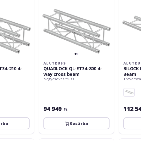
cross
Beam
beam
ALUTRUSS
ALUTRU
34-210 4-
QUADLOCK QL-ET34-800 4-
BILOCK 
way cross beam
Beam
Négycsöves truss
Traversza
94 949
112 5
Ft
árba
Kosárba