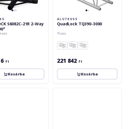
SS
ALUTRUSS
CK S6082C-21R 2-Way
QuadLock TQ390-3000
90°
truss
Truss
16
221 842
Ft
Ft
Kosárba
Kosárba
Alutruss
QUADLOCK
6082C-
22
2-
Way
Corner