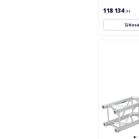
118 134
Ft
Kos
Alutruss
QUADLOCK
6082C-
23
2-
Way
Corner
135°