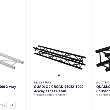
Alutruss
Alutruss
QUADLOCK
QUADLOC
ROAD
S6082C-
S6082-
23
1000
2-
4-
Way
Way
Corner
Cross
135°
Beam
ALUTRUSS
ALUTRU
000 2-way
QUADLOCK ROAD S6082-1000
QUADLO
4-Way Cross Beam
Corner 
4 pontos truss rendszer
4 pontos 
+4