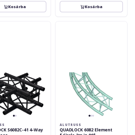
Kosárba
Kosárba
Alutruss
K
QUADLOCK
6082
Element
f.Circle
2m
in.90°
SS
ALUTRUSS
CK S6082C-41 4-Way
QUADLOCK 6082 Element