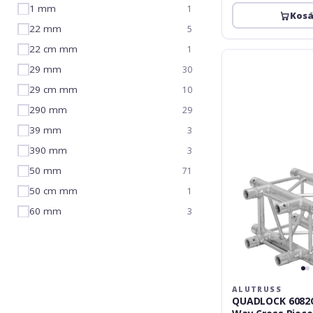
1 mm
1
Kos
22 mm
5
22 cm mm
1
Alutruss
29 mm
QUADLOCK
30
6082C-
29 cm mm
10
41(50)
290 mm
29
4-
Way
39 mm
3
Cross
390 mm
3
Piece
50 mm
71
50 cm mm
1
60 mm
3
ALUTRUSS
QUADLOCK 6082C