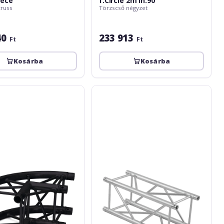
iece
f.Circle 2m in.90°
truss
Törzscső négyzet
40
233 913
Ft
Ft
Kosárba
Kosárba
Alutruss
K
QuadLock
TQ390-
3000