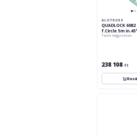
ALUTRUSS
QUADLOCK 6082
f.Circle 5m in.45
Tartó négycsöves
238 108
Ft
Kos
Alutruss
QUADLOCK
QL-
ET34-
210
4-
way