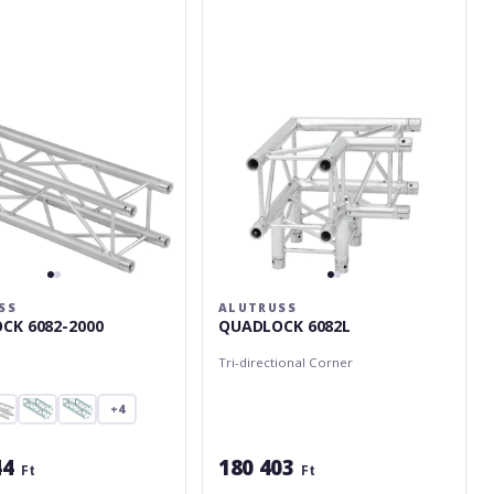
SS
ALUTRUSS
CK 6082-2000
QUADLOCK 6082L
Tri-directional Corner
+4
44
180 403
Ft
Ft