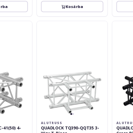
árba
Kosárba
Alutruss
Alutruss
QUADLOCK
QUADLOC
TQ390-
S6082C-
QQT35
41
3-
4-
Way
Way
T-
Cross
Piece
Piece
ALUTRUSS
ALUTRU
-41(50) 4-
QUADLOCK TQ390-QQT35 3-
QUADLO