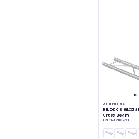
Alutruss
BILOCK
E-
GL22
5000
2-
way
Cross
Beam
ALUTRUSS
BILOCK E-GL22 5
Cross Beam
Fermarendszer