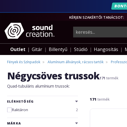
ÉVF
BONT
KÉRJEN SZAKÉRTŐI TANÁCSOT:
hangszerek,
pro-
Outlet
Gitár
Billentyű
Stúdió
Hangosítás
audio
Fények és Színpadok
Alumínium állványok, rácsos tartók
Professzio
Négycsöves trussok
felszerelés
171
termék
Quad-tubuláris alumínium trussok:
171
termék
ELÉRHETŐSÉG
Raktáron
2
Alutruss
QUADLOCK
6082-
MÁRKA