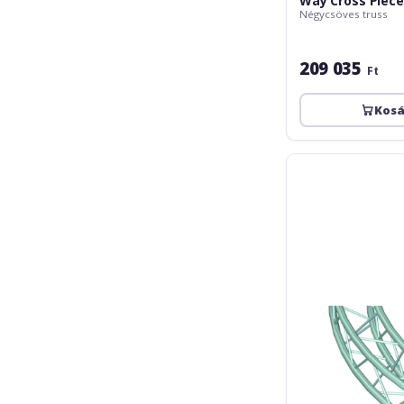
Way Cross Piece
Négycsöves truss
209 035
Ft
Kos
Alutruss
QUADLOCK
6082
Element
f.Circle
5m
in.45°