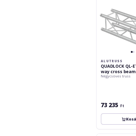
cross
beam
ALUTRUSS
QUADLOCK QL-ET
way cross beam
Négycsöves truss
73 235
Ft
Kos