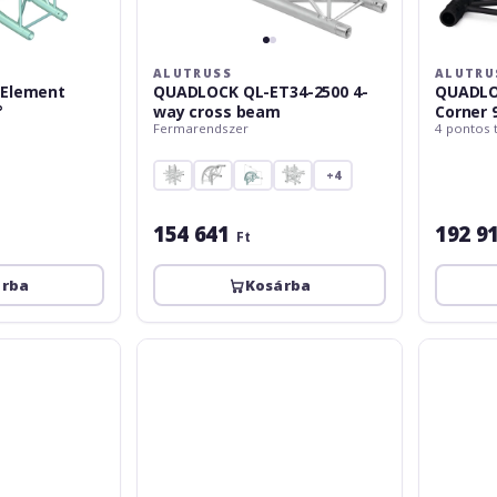
ALUTRUSS
ALUTRU
 Element
QUADLOCK QL-ET34-2500 4-
QUADLO
°
way cross beam
Corner 
Fermarendszer
4 pontos 
+4
154 641
192 9
Ft
árba
Kosárba
Alutruss
Alutruss
QUADLOCK
BILOCK
QL-
BQ2-
ET34-
5000
800
2-
4-
way
way
Cross