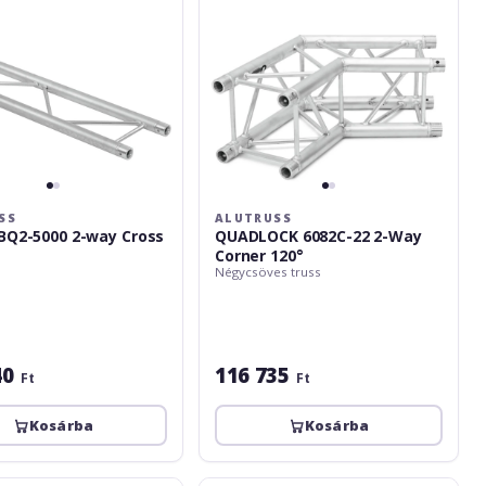
120°
SS
ALUTRUSS
BQ2-5000 2-way Cross
QUADLOCK 6082C-22 2-Way
Corner 120°
Négycsöves truss
40
116 735
Ft
Ft
Kosárba
Kosárba