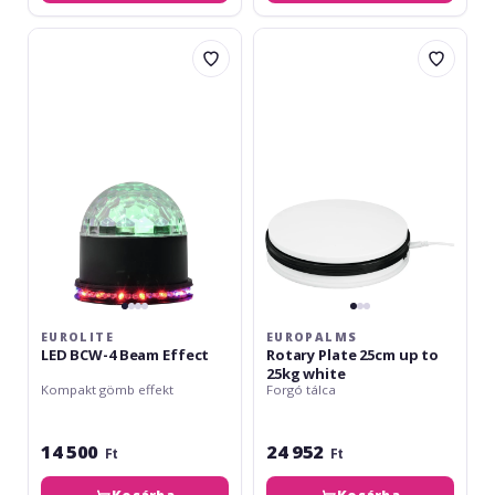
Eurolite
Europalms
LED
Rotary
BCW-
Plate
4
25cm
Beam
up
Effect
to
25kg
white
EUROLITE
EUROPALMS
LED BCW-4 Beam Effect
Rotary Plate 25cm up to
25kg white
Kompakt gömb effekt
Forgó tálca
14 500
24 952
Ft
Ft