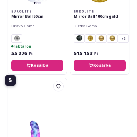
EUROLITE
EUROLITE
Mirror Ball 50cm
Mirror Ball 100cm gold
Diszkó Gömb
Diszkó Gömb
+2
raktáron
55 276
515 153
Ft
Ft
Kosárba
Kosárba
5
Eurolite
LED
FL-
1300
Flamelight
with
DMX