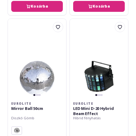
Kosárba
Kosárba
Eurolite
Eurolite
Mirror
LED
Ball
Mini
50cm
D-
20
Hybrid
Beam
Effect
EUROLITE
EUROLITE
Mirror Ball 50cm
LED Mini D-20 Hybrid
Beam Effect
Diszkó Gömb
Hibrid fényhatás