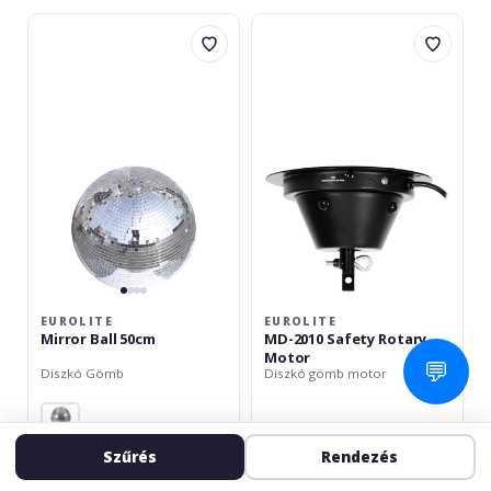
Eurolite
Eurolite
Mirror
MD-
Ball
2010
50cm
Safety
Rotary
Motor
EUROLITE
EUROLITE
Mirror Ball 50cm
MD-2010 Safety Rotary
Motor
💬
Diszkó Gömb
Diszkó gömb motor
raktáron
raktáron
Szűrés
Rendezés
55 276
14 279
Ft
Ft