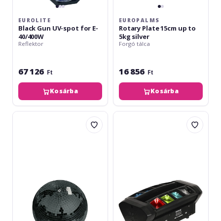
EUROLITE
EUROPALMS
Black Gun UV-spot for E-
Rotary Plate 15cm up to
40/400W
5kg silver
Reflektor
Forgó tálca
67 126
16 856
Ft
Ft
Kosárba
Kosárba
Eurolite
Fractal
Mirror
Lights
Ball
MINI
50cm
Partyscope
black
8x3W