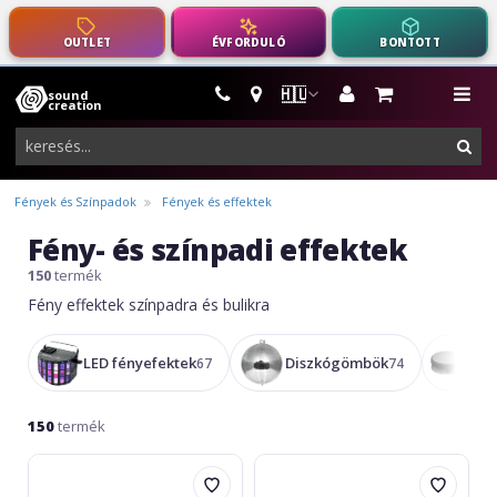
OUTLET
ÉVFORDULÓ
BONTOTT
🇭🇺
sound
hangszerek,
me
creation
pro-
ker
audio
felszerelés
Fények és Színpadok
Fények és effektek
Fény- és színpadi effektek
150
termék
Fény effektek színpadra és bulikra
LED fényefektek
Diszkógömbök
Fo
67
74
150
termék
Eurolite
Eurolite
Mirror
LED