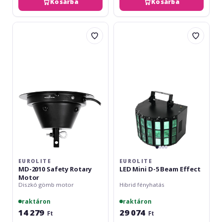
Kosárba
Kosárba
Eurolite
Eurolite
MD-
LED
2010
Mini
Safety
D-
Rotary
5
Motor
Beam
Effect
EUROLITE
EUROLITE
MD-2010 Safety Rotary
LED Mini D-5 Beam Effect
Motor
Diszkó gömb motor
Hibrid fényhatás
raktáron
raktáron
14 279
29 074
Ft
Ft