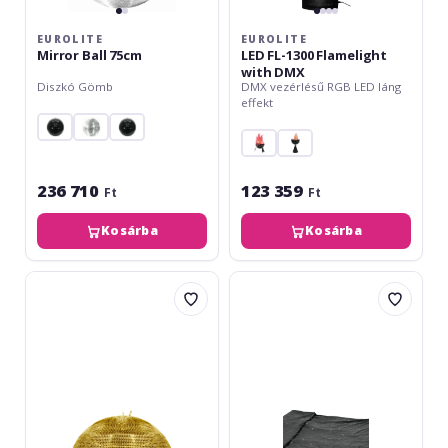
EUROLITE
EUROLITE
Mirror Ball 75cm
LED FL-1300 Flamelight
with DMX
Diszkó Gömb
DMX vezérlésű RGB LED láng
effekt
236 710
123 359
Ft
Ft
Kosárba
Kosárba
Eurolite
Eurolite
Mirror
CRT-
Ball
190
100cm
LED-
gold
Curtain
6x4m