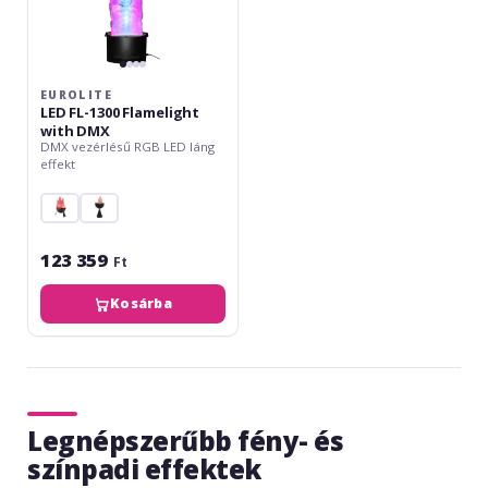
EUROLITE
LED FL-1300 Flamelight
with DMX
DMX vezérlésű RGB LED láng
effekt
123 359
Ft
Kosárba
Legnépszerűbb fény- és
színpadi effektek