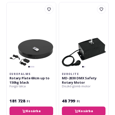
Europalms
Eurolite
Rotary
MD-
Plate
2030
60cm
DMX
up
Safety
to
Rotary
150kg
Motor
black
EUROPALMS
EUROLITE
Rotary Plate 60cm up to
MD-2030 DMX Safety
150kg black
Rotary Motor
Forgó tálca
Diszkó gömb motor
181 728
48 799
Ft
Ft
Kosárba
Kosárba