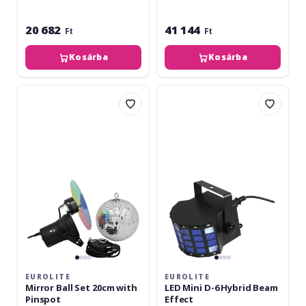
20 682
41 144
Ft
Ft
Kosárba
Kosárba
Eurolite
Eurolite
Mirror
LED
Ball
Mini
Set
D-
20cm
6
with
Hybrid
Pinspot
Beam
Effect
EUROLITE
EUROLITE
Mirror Ball Set 20cm with
LED Mini D-6 Hybrid Beam
Pinspot
Effect