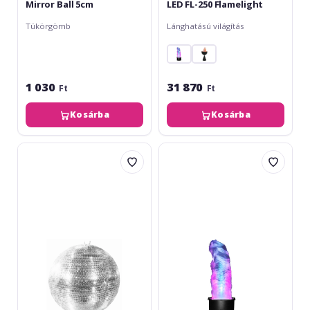
Mirror Ball 5cm
LED FL-250 Flamelight
Tükörgömb
Lánghatású világítás
1 030
31 870
Ft
Ft
Kosárba
Kosárba
Eurolite
Eurolite
Mirror
LED
Ball
FL-
75cm
1300
Flamelight
with
DMX