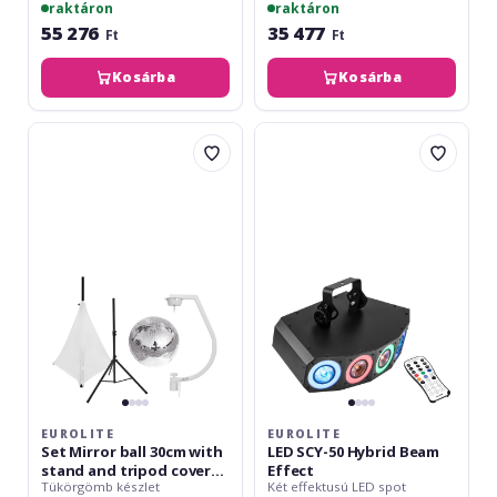
raktáron
raktáron
55 276
35 477
Ft
Ft
Kosárba
Kosárba
Eurolite
Eurolite
Set
LED
Mirror
SCY-
ball
50
30cm
Hybrid
with
Beam
stand
Effect
and
tripod
cover
white
EUROLITE
EUROLITE
Set Mirror ball 30cm with
LED SCY-50 Hybrid Beam
stand and tripod cover
Effect
Tükörgömb készlet
Két effektusú LED spot
white