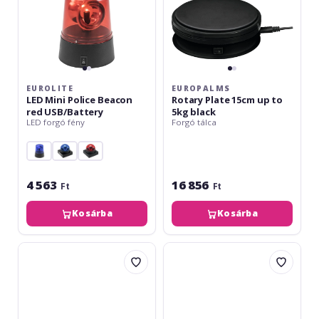
EUROLITE
EUROPALMS
LED Mini Police Beacon
Rotary Plate 15cm up to
red USB/Battery
5kg black
LED forgó fény
Forgó tálca
4 563
16 856
Ft
Ft
Kosárba
Kosárba
Eurolite
Eurolite
Mirror
LED
Ball
DMF-
40cm
4
black
Hybrid