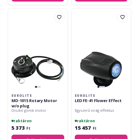
Eurolite
Eurolite
MD-
LED
1015
FE-
Rotary
41
Motor
Flower
w/o
Effect
plug
EUROLITE
EUROLITE
MD-1015 Rotary Motor
LED FE-41 Flower Effect
w/o plug
Diszkó gömb motor
Egyszerű virág effektus
raktáron
raktáron
5 373
15 457
Ft
Ft