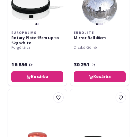
EUROPALMS
EUROLITE
Rotary Plate 15cm up to
Mirror Ball 40cm
5kg white
Forgó tálca
Diszkó Gömb
16 856
30 251
Ft
Ft
Kosárba
Kosárba
Eurolite
Europalms
LED
Rotary
Mini
Plate
Police
15cm
Beacon
up
red
to
USB/Battery
5kg
black