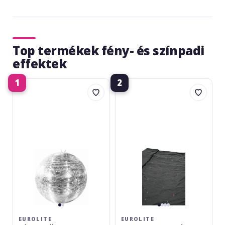
anterioara
urmatoare
Top termékek fény- és színpadi
effektek
1
2
Eurolite
Eurolite
Mirror
CRT-
Ball
190
75cm
LED-
Curtain
6x4m
EUROLITE
EUROLITE