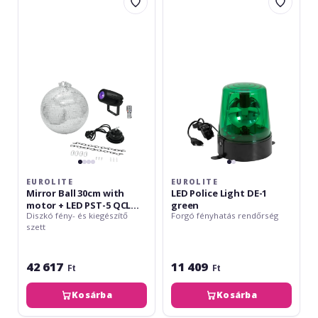
Mirror
LED
Ball
Police
30cm
Light
with
DE-
motor
1
+
green
LED
PST-
5
QCL
Spot
bk
EUROLITE
EUROLITE
Mirror Ball 30cm with
LED Police Light DE-1
motor + LED PST-5 QCL
green
Diszkó fény- és kiegészítő
Forgó fényhatás rendőrség
Spot bk
szett
42 617
11 409
Ft
Ft
Kosárba
Kosárba