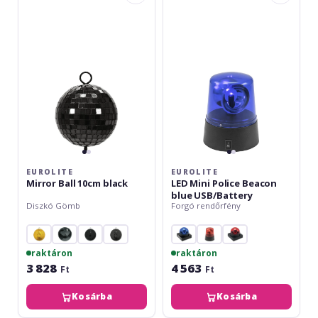
Ball
Mini
10cm
Police
black
Beacon
blue
USB/Battery
EUROLITE
EUROLITE
Mirror Ball 10cm black
LED Mini Police Beacon
blue USB/Battery
Diszkó Gömb
Forgó rendőrfény
raktáron
raktáron
3 828
4 563
Ft
Ft
Kosárba
Kosárba