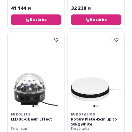
41 144
32 238
Ft
Ft
Kosárba
Kosárba
Eurolite
Europalms
LED
Rotary
BC-
Plate
6
45cm
Beam
up
Effect
to
50kg
white
EUROLITE
EUROPALMS
LED BC-6 Beam Effect
Rotary Plate 45cm up to
50kg white
Fényhatás
Forgó tálca