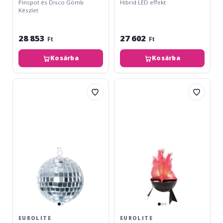
Pinspot és Disco Gömb
Hibrid LED effekt
Készlet
28 853
27 602
Ft
Ft
Kosárba
Kosárba
Eurolite
Eurolite
Mirror
LED
Ball
FL-
5cm
250
Flamelight
EUROLITE
EUROLITE