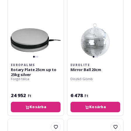
25cm
20cm
up
to
25kg
silver
EUROPALMS
EUROLITE
Rotary Plate 25cm up to
Mirror Ball 20cm
25kg silver
Forgó tálca
Diszkó Gömb
24 952
6 478
Ft
Ft
Kosárba
Kosárba
Eurolite
Europalms
LED
Rotary