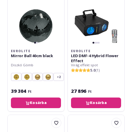
Flower
Effect
EUROLITE
EUROLITE
Mirror Ball 40cm black
LED DMF-4 Hybrid Flower
Effect
Diszkó Gömb
Virág effekt spot
5.0
(1)
+2
39 304
27 896
Ft
Ft
Kosárba
Kosárba
Europalms
Eurolite
Rotary
Mirror
Plate
Ball