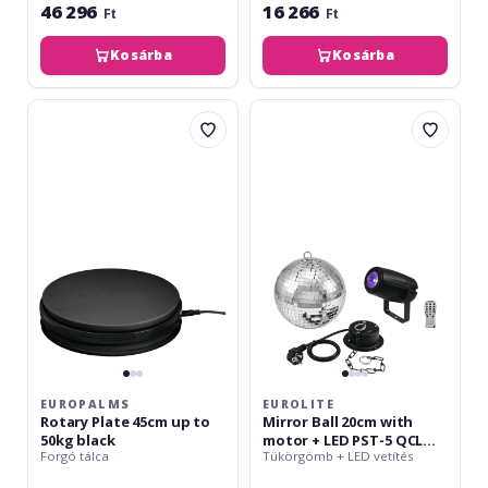
46 296
16 266
Ft
Ft
Kosárba
Kosárba
Europalms
Eurolite
Rotary
Mirror
Plate
Ball
45cm
20cm
up
with
to
motor
50kg
+
black
LED
PST-
5
QCL
Spot
bk
EUROPALMS
EUROLITE
Rotary Plate 45cm up to
Mirror Ball 20cm with
50kg black
motor + LED PST-5 QCL
Forgó tálca
Tükörgömb + LED vetítés
Spot bk