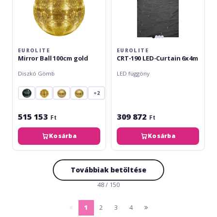
EUROLITE
EUROLITE
Mirror Ball 100cm gold
CRT-190 LED-Curtain 6x4m
Diszkó Gömb
LED függöny
+2
515 153
309 872
Ft
Ft
Kosárba
Kosárba
Továbbiak betöltése
48 / 150
1
2
3
4
pagina
(current)
pagina