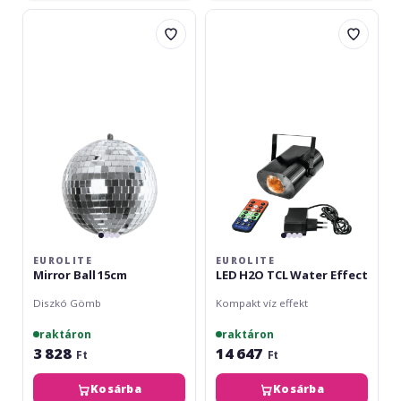
Eurolite
Eurolite
Mirror
LED
Ball
H2O
15cm
TCL
Water
Effect
EUROLITE
EUROLITE
Mirror Ball 15cm
LED H2O TCL Water Effect
Diszkó Gömb
Kompakt víz effekt
raktáron
raktáron
3 828
14 647
Ft
Ft
Kosárba
Kosárba