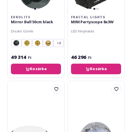
EUROLITE
FRACTAL LIGHTS
Mirror Ball 50cm black
MINI Partyscope 8x3W
Diszkó Gömb
LED fényhatás
+2
49 314
46 296
Ft
Ft
Kosárba
Kosárba
Europalms
Eurolite
Rotary
Mirror
Plate
Ball
15cm
40cm
up
to
5kg
white