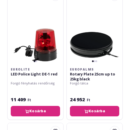
Police
Plate
Light
25cm
DE-
up
1
to
red
25kg
black
EUROLITE
EUROPALMS
LED Police Light DE-1 red
Rotary Plate 25cm up to
25kg black
Forgó fényhatás rendőrség
Forgó tálca
11 409
24 952
Ft
Ft
Kosárba
Kosárba
Eurolite
Eurolite