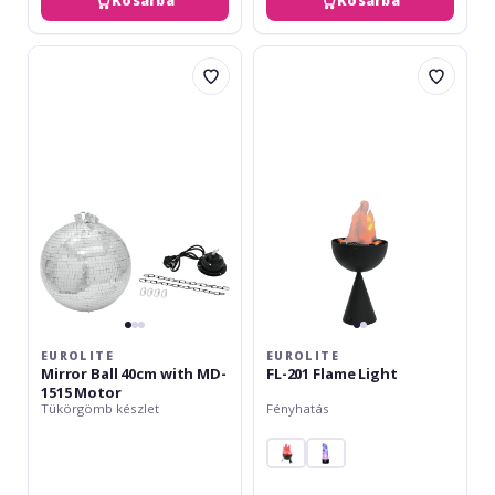
Kosárba
Kosárba
Eurolite
Eurolite
Mirror
FL-
Ball
201
40cm
Flame
with
Light
MD-
1515
Motor
EUROLITE
EUROLITE
Mirror Ball 40cm with MD-
FL-201 Flame Light
1515 Motor
Tükörgömb készlet
Fényhatás