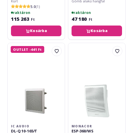
Kürt
Gömb alakú hangfal
5.0
(1)
raktáron
raktáron
115 263
47 180
Ft
Ft
Kosárba
Kosárba
IC
Monacor
OUTLET -441 Ft
Audio
ESP-
DL-
360/WS
Q
10-
165/T
IC AUDIO
MONACOR
DL-Q 10-165/T
ESP-360/WS