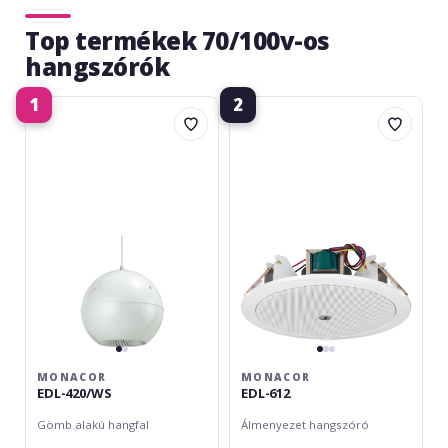
Top termékek 70/100v-os
hangszórók
1
2
Monacor
Monacor
EDL-
EDL-
420/WS
612
MONACOR
MONACOR
EDL-420/WS
EDL-612
Gömb alakú hangfal
Álmenyezet hangszóró