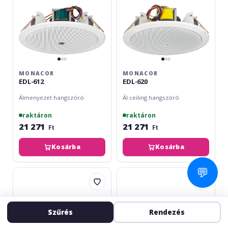
MONACOR
MONACOR
EDL-612
EDL-620
Álmenyezet hangszóró
Ál ceiling hangszóró
raktáron
raktáron
21 271
21 271
Ft
Ft
Kosárba
Kosárba
💬
Monacor
Monacor
EDL-
EDL-
706
150/WS
Szűrés
Rendezés