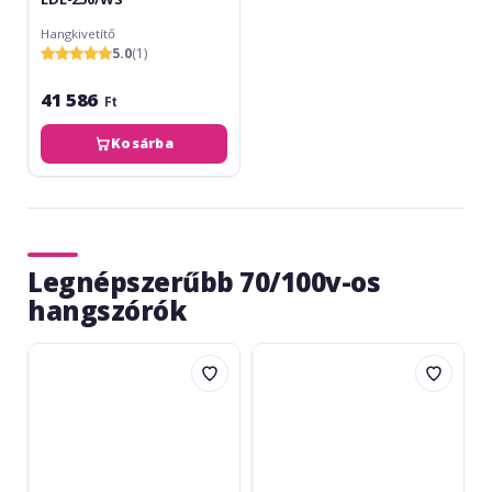
Hangkivetítő
5.0
(1)
41 586
Ft
Kosárba
Legnépszerűbb 70/100v-os
hangszórók
Monacor
Monacor
EDL-
EDL-
612
620