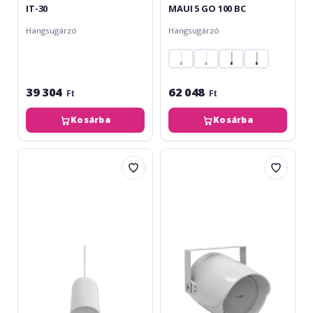
IT-30
MAUI 5 GO 100 BC
Hangsugárzó
Hangsugárzó
39 304
62 048
Ft
Ft
Kosárba
Kosárba
Omnitronic
Omnitronic
WP-
PS-
10W
30S
Ceiling
Projector
Speaker
Speaker