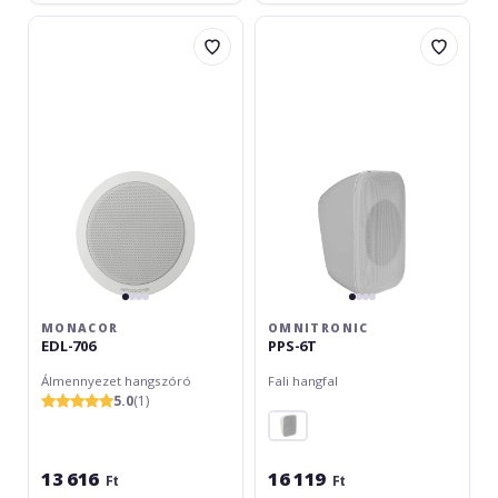
Monacor
Omnitronic
EDL-
PPS-
706
6T
MONACOR
OMNITRONIC
EDL-706
PPS-6T
Álmennyezet hangszóró
Fali hangfal
5.0
(1)
13 616
16 119
Ft
Ft