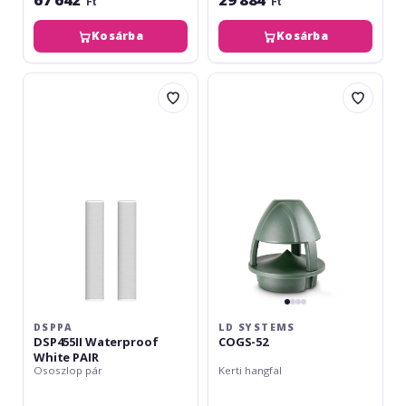
Ft
Ft
Kosárba
Kosárba
DSPPA
LD
DSP455II
Systems
Waterproof
COGS-
White
52
PAIR
DSPPA
LD SYSTEMS
DSP455II Waterproof
COGS-52
White PAIR
Ososzlop pár
Kerti hangfal