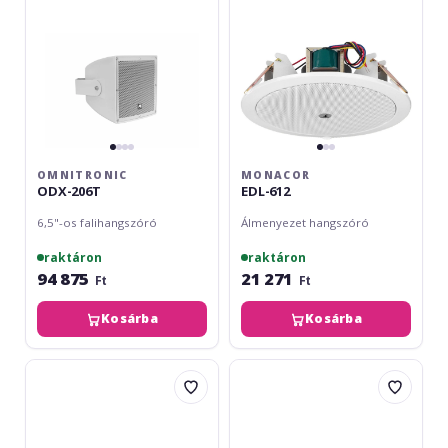
OMNITRONIC
MONACOR
ODX-206T
EDL-612
6,5"-os falihangszóró
Álmenyezet hangszóró
raktáron
raktáron
94 875
21 271
Ft
Ft
Kosárba
Kosárba
LD
Monacor
Systems
EDL-
DQOR
620
5T