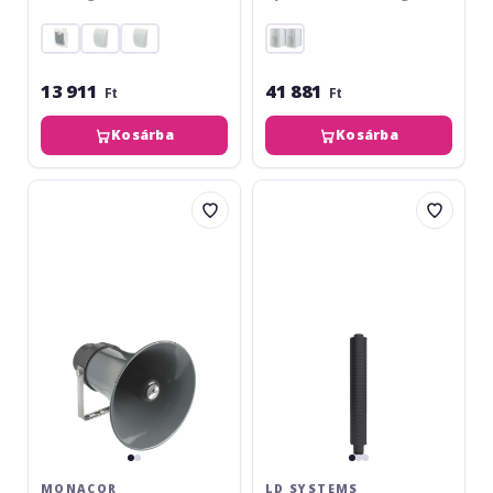
13 911
41 881
Ft
Ft
Kosárba
Kosárba
Monacor
LD
IT-
Systems
30
MAUI
5
GO
100
BC
MONACOR
LD SYSTEMS