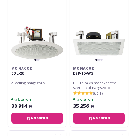
MONACOR
MONACOR
EDL-26
ESP-15/WS
Ál ceiling hangszóró
HIFI falra és mennyezetre
szerelhető hangszóró
5.0
(1)
raktáron
raktáron
30 914
35 256
Ft
Ft
Kosárba
Kosárba
VOID
Omnitronic