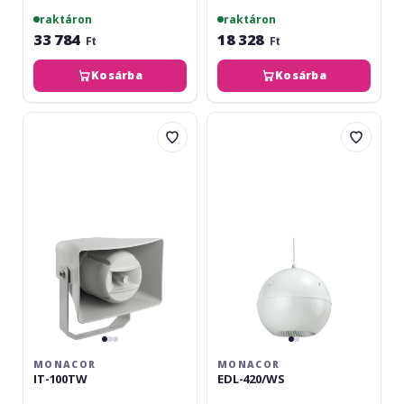
raktáron
raktáron
33 784
18 328
Ft
Ft
Kosárba
Kosárba
Monacor
Monacor
IT-
EDL-
100TW
420/WS
MONACOR
MONACOR
IT-100TW
EDL-420/WS