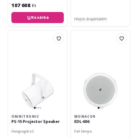
107 608
Ft
Kosárba
Hívjon árajánlatért
Omnitronic
Monacor
PS-
EDL-
15
606
Projector
Speaker
OMNITRONIC
MONACOR
PS-15 Projector Speaker
EDL-606
Hangsugárzó
Fali lámpa