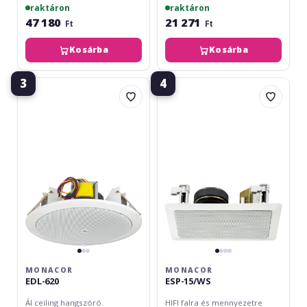
raktáron
raktáron
47 180
21 271
Ft
Ft
Kosárba
Kosárba
3
4
Monacor
Monacor
EDL-
ESP-
620
15/WS
MONACOR
MONACOR
EDL-620
ESP-15/WS
Ál ceiling hangszóró
HIFI falra és mennyezetre