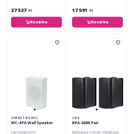
27 527
17 591
Ft
Ft
Kosárba
Kosárba
Omnitronic
CKS
WC-
BPA-
4
420N
PA
Pair
Wall
Speaker
OMNITRONIC
CKS
WC-4 PA Wall Speaker
BPA-420N Pair
Fali hangszóró
Nyilvános Címzés Hangfalak