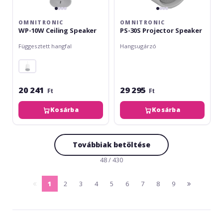
OMNITRONIC
OMNITRONIC
WP-10W Ceiling Speaker
PS-30S Projector Speaker
Függesztett hangfal
Hangsugárzó
20 241
29 295
Ft
Ft
Kosárba
Kosárba
Továbbiak betöltése
48 / 430
1
2
3
4
5
6
7
8
9
pagina
(current)
pagina
anterioara
urmatoare