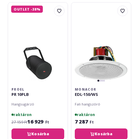
Európában elterjedtebbek.
Proel
Monacor
OUTLET -38%
PR
EDL-
10PLB
150/WS
PROEL
MONACOR
PR 10PLB
EDL-150/WS
Hangsugárzó
Fali hangszóró
raktáron
raktáron
16 929
7 287
27 159 Ft
Ft
Ft
Kosárba
Kosárba