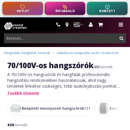
OUTLET
ÉVFORDULÓ
BONTOTT
🇭🇺
sound
hangszerek,
me
creation
pro-
ker
audio
felszerelés
Hangosítás, hangfalak, keverők
Installációs hangosítás, audio rendszerek
70/100V-os hangszórók
430
termék
A 70/100V-os hangszórók és hangfalak professzionális
hangosítási rendszerekben használatosak, ahol nagy
területek lefedése szükséges, több audiolejátszási ponttal.
Ezek a rendszerek lehetővé teszik több hangszóró
Tovább olvasom
csatlakoztatását egyetlen erősítőhöz, hosszú távolságokon,
alacsony jelveszteséggel. Ideálisak nyilvános
Beépített mennyezeti hangszórók
Kompakt fe
121
bejelentésekhez, háttérzenéhez vagy hangosítási
rendszerekhez, és használják őket iskolákban, kereskedelmi
épületekben, szállodákban és ipari területeken. A 70V-os
430
termék
rendszerek az Egyesült Államokban, míg a 100V-osak