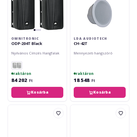
OMNITRONIC
LDA AUDIOTECH
ODP-204T Black
CH-42T
Nyilvános Címzés Hangfalak
Mennyezeti hangszóró
raktáron
raktáron
84 202
18 548
Ft
Ft
Kosárba
Kosárba
Omnitronic
Monacor
ODX-
EDL-
206T
612