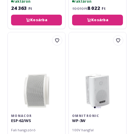
raktáron
raktáron
24 363
8 022
Ft
10 010 Ft
Ft
Kosárba
Kosárba
Monacor
Omnitronic
ESP-
WP-
62/WS
3W
MONACOR
OMNITRONIC
ESP-62/WS
WP-3W
Fali hangszóró
100V hangfal