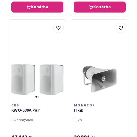
Kosárba
Kosárba
CKS
Monacor
KWO-
IT-
530A
20
Pair
CKS
MONACOR
KWO-530A Pair
IT-20
PA hangfalak
Fúvó
67 642
29 884