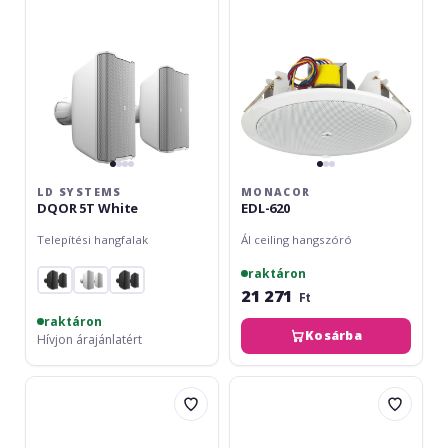
White
LD SYSTEMS
MONACOR
DQOR 5T White
EDL-620
Telepítési hangfalak
Ál ceiling hangszóró
raktáron
21 271
Ft
raktáron
Kosárba
Hívjon árajánlatért
LDA
Monacor
audioTech
EDL-
CH-
204
62TN