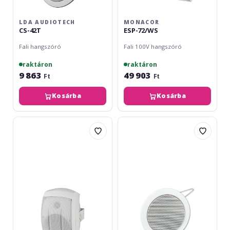
LDA AUDIOTECH
MONACOR
CS-42T
ESP-72/WS
Fali hangszóró
Fali 100V hangszóró
raktáron
raktáron
9 863
49 903
Ft
Ft
Kosárba
Kosárba
Monacor
Omnitronic
ESP-
CS-
232/WS
4W
White