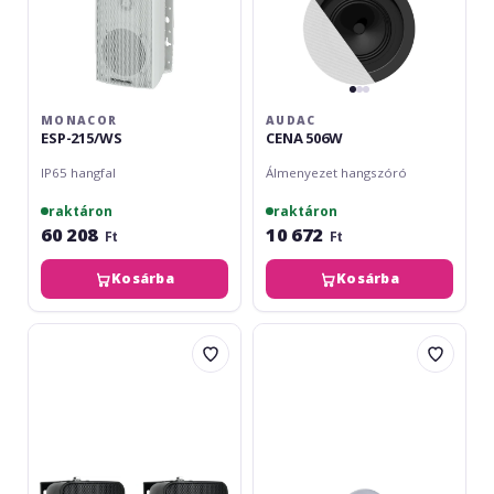
MONACOR
AUDAC
ESP-215/WS
CENA 506W
IP65 hangfal
Álmenyezet hangszóró
raktáron
raktáron
60 208
10 672
Ft
Ft
Kosárba
Kosárba
Omnitronic
LDA
ODP-
audioTech
204T
CH-
Black
42T