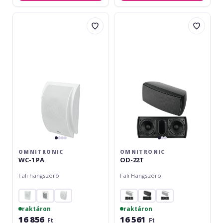
Omnitronic
Omnitronic
WC-
OD-
1
22T
PA
OMNITRONIC
OMNITRONIC
WC-1 PA
OD-22T
Fali hangszóró
Fali Hangszóró
raktáron
raktáron
16 856
16 561
Ft
Ft