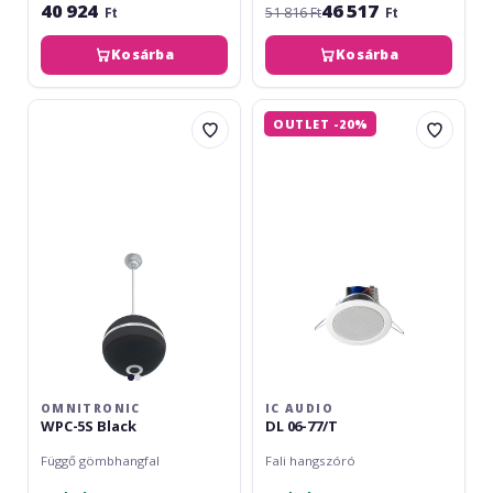
40 924
46 517
Ft
51 816 Ft
Ft
Kosárba
Kosárba
Omnitronic
IC
OUTLET -20%
WPC-
Audio
5S
DL
Black
06-
77/T
OMNITRONIC
IC AUDIO
WPC-5S Black
DL 06-77/T
Függő gömbhangfal
Fali hangszóró