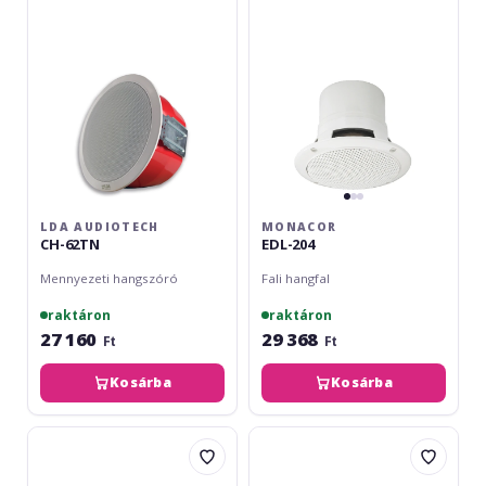
LDA AUDIOTECH
MONACOR
CH-62TN
EDL-204
Mennyezeti hangszóró
Fali hangfal
raktáron
raktáron
27 160
29 368
Ft
Ft
Kosárba
Kosárba
Monacor
Monacor
EDL-
ESP-
26
15/WS