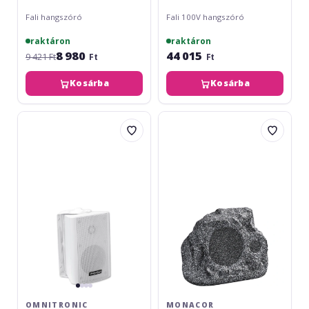
Fali hangszóró
Fali 100V hangszóró
raktáron
raktáron
8 980
44 015
9 421 Ft
Ft
Ft
Kosárba
Kosárba
Omnitronic
Monacor
WP-
GLS-
4W
351/GR
OMNITRONIC
MONACOR