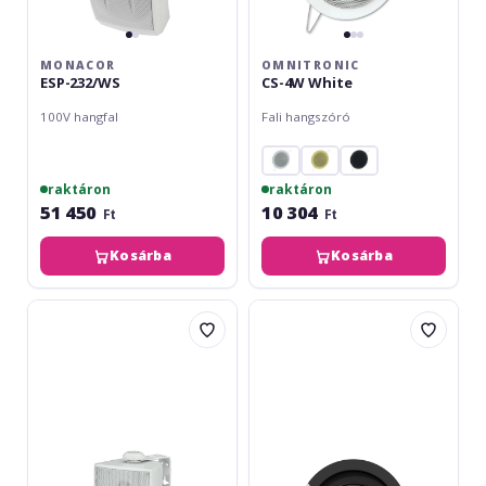
MONACOR
OMNITRONIC
ESP-232/WS
CS-4W White
100V hangfal
Fali hangszóró
raktáron
raktáron
51 450
10 304
Ft
Ft
Kosárba
Kosárba
Monacor
Audac
ESP-
CENA
215/WS
506W