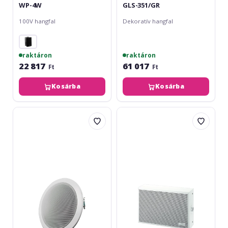
WP-4W
GLS-351/GR
100V hangfal
Dekoratív hangfal
raktáron
raktáron
22 817
61 017
Ft
Ft
Kosárba
Kosárba
LDA
Monacor
audioTech
ESP-
CS-
72/WS
42T