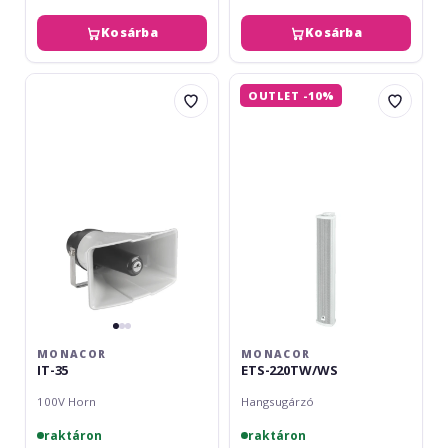
Kosárba
Kosárba
Monacor
Monacor
OUTLET -10%
IT-
ETS-
35
220TW/WS
MONACOR
MONACOR
IT-35
ETS-220TW/WS
100V Horn
Hangsugárzó
raktáron
raktáron