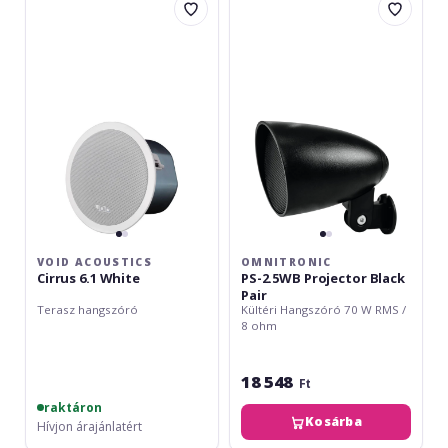
Acoustics
PS-
Cirrus
2.5WB
6.1
Projector
White
Black
Pair
VOID ACOUSTICS
OMNITRONIC
Cirrus 6.1 White
PS-2.5WB Projector Black
Pair
Terasz hangszóró
Kültéri Hangszóró 70 W RMS /
8 ohm
18 548
Ft
raktáron
Kosárba
Hívjon árajánlatért