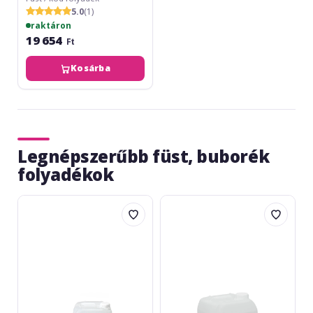
5.0
(1)
raktáron
19 654
Ft
Kosárba
Legnépszerűbb füst, buborék
folyadékok
Cameo
Eurolite
Fine
Professional
Fluid
-
5L
P-
5L