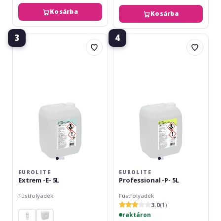
Kosárba
Kosárba
3
4
Eurolite
Eurolite
Extrem
Professional
-
-
E-
P-
5L
5L
EUROLITE
EUROLITE
Extrem -E- 5L
Professional -P- 5L
Füstfolyadék
Füstfolyadék
3.0
(1)
raktáron