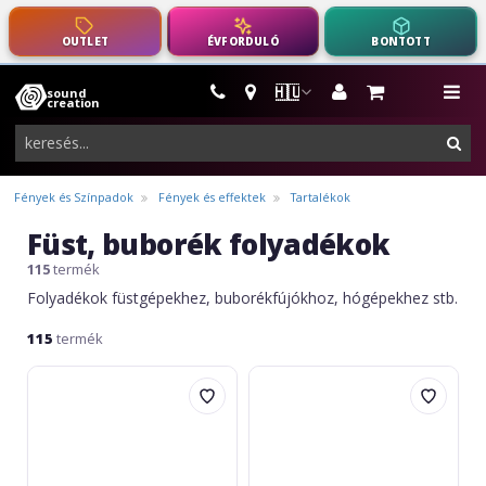
OUTLET
ÉVFORDULÓ
BONTOTT
🇭🇺
sound
hangszerek,
me
creation
pro-
ker
audio
felszerelés
Fények és Színpadok
Fények és effektek
Tartalékok
Füst, buborék folyadékok
115
termék
Folyadékok füstgépekhez, buborékfújókhoz, hógépekhez stb.
115
termék
Eurolite
Eurolite
Smoke
Smoke
Fluid
Fluid
Fragrance,
Fragrance,
20ml,
20ml,
cherry
Pina