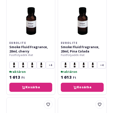
Colada
EUROLITE
EUROLITE
Smoke Fluid Fragrance,
Smoke Fluid Fragrance,
20ml, cherry
20ml, Pina Colada
Füstfolyadék illat
Füstfolyadék illat
+4
+4
raktáron
raktáron
1 613
1 613
Ft
Ft
Kosárba
Kosárba
Eurolite
Eurolite
Smoke
Smoke
Fluid
Fluid