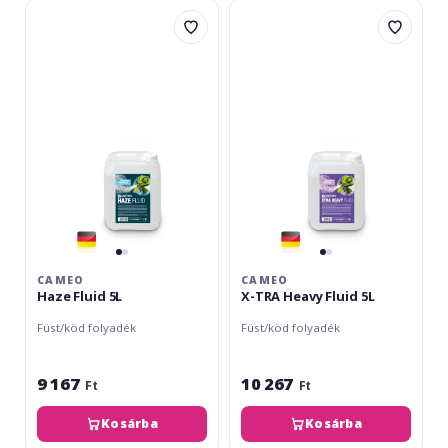
Cameo
Cameo
Haze
X-
Fluid
TRA
5L
Heavy
Fluid
5L
CAMEO
CAMEO
Haze Fluid 5L
X-TRA Heavy Fluid 5L
Füst/köd folyadék
Füst/köd folyadék
9 167
10 267
Ft
Ft
Kosárba
Kosárba