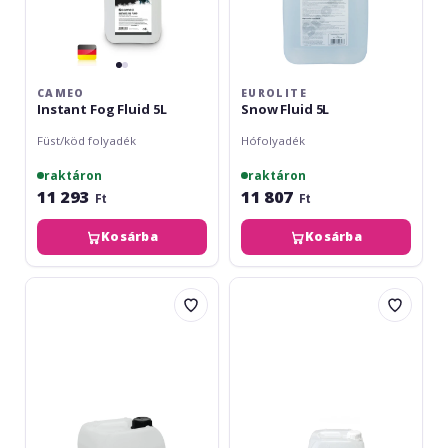
CAMEO
EUROLITE
Instant Fog Fluid 5L
Snow Fluid 5L
Füst/köd folyadék
Hófolyadék
raktáron
raktáron
11 293
11 807
Ft
Ft
Kosárba
Kosárba
Eurolite
Cameo
Smoke
Instant
fluid
Haze
-
Fluid
DSA-
5l
effect,
5l