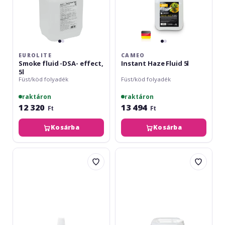
EUROLITE
CAMEO
Smoke fluid -DSA- effect,
Instant Haze Fluid 5l
5l
Füst/köd folyadék
Füst/köd folyadék
raktáron
raktáron
12 320
13 494
Ft
Ft
Kosárba
Kosárba
Eurolite
Cameo
UV
Heavy
Bubble
Fluid
Fluid
10L
Set
3x1l