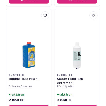
PUSTEFIX
Eurolite
Bubble
Smoke
Fluid
Fluid
PRO
-
1l
E2D-
extreme
1l
PUSTEFIX
EUROLITE
Bubble Fluid PRO 1l
Smoke Fluid -E2D-
extreme 1l
Buborék folyadék
Füstfolyadék
raktáron
raktáron
2 860
2 860
Ft
Ft