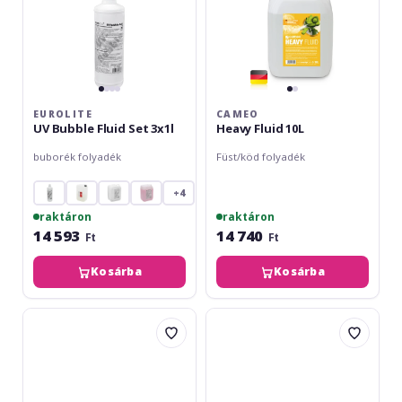
EUROLITE
CAMEO
UV Bubble Fluid Set 3x1l
Heavy Fluid 10L
buborék folyadék
Füst/köd folyadék
+4
raktáron
raktáron
14 593
14 740
Ft
Ft
Kosárba
Kosárba
Cameo
Cameo
Snow
X-
Fluid
TRA
15L
Heavy
Fluid