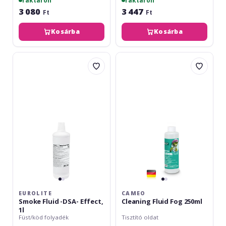
raktáron
raktáron
3 080
3 447
Ft
Ft
Kosárba
Kosárba
Eurolite
Cameo
Smoke
Cleaning
Fluid
Fluid
-
Fog
DSA-
250ml
Effect,
1l
EUROLITE
CAMEO
Smoke Fluid -DSA- Effect,
Cleaning Fluid Fog 250ml
1l
Füst/köd folyadék
Tisztító oldat