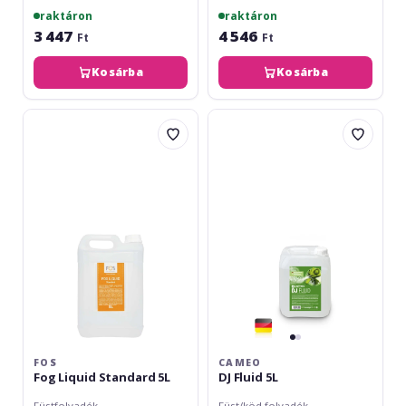
raktáron
raktáron
3 447
4 546
Ft
Ft
Kosárba
Kosárba
FOS
Cameo
Fog
DJ
Liquid
Fluid
Standard
5L
5L
FOS
CAMEO
Fog Liquid Standard 5L
DJ Fluid 5L
Füstfolyadék
Füst/köd folyadék