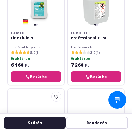
CAMEO
EUROLITE
Fine Fluid 5L
Professional -P- 5L
Füst/köd folyadék
Füstfolyadék
5.0
(1)
3.0
(1)
raktáron
raktáron
6 160
7 260
Ft
Ft
Kosárba
Kosárba
Eurolite
Cameo
Extrem
DJ
💬
-
Fluid
E-
5L
5L
Szűrés
Rendezés