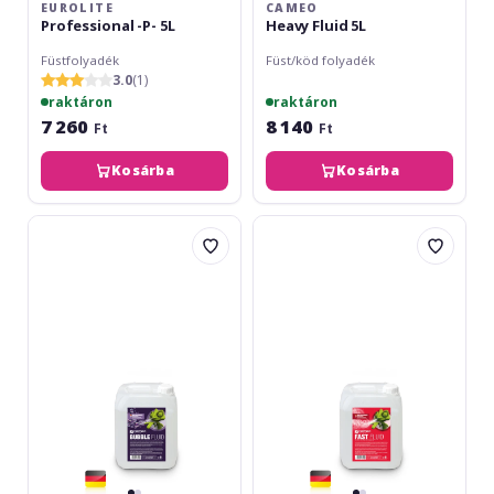
EUROLITE
CAMEO
Professional -P- 5L
Heavy Fluid 5L
Füstfolyadék
Füst/köd folyadék
3.0
(1)
raktáron
raktáron
7 260
8 140
Ft
Ft
Kosárba
Kosárba
Cameo
Cameo
Bubble
Fast
Fluid
Fluid
5L
5L