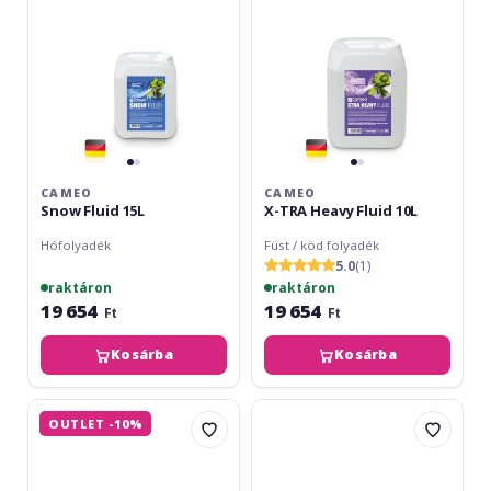
10L
CAMEO
CAMEO
Snow Fluid 15L
X-TRA Heavy Fluid 10L
Hófolyadék
Füst / köd folyadék
5.0
(1)
raktáron
raktáron
19 654
19 654
Ft
Ft
Kosárba
Kosárba
Eurolite
FOS
OUTLET -10%
Set
Bubble
3x
Liquid
UV
5L