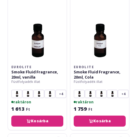
Fragrance,
Fragrance,
20ml,
20ml,
vanilla
Cola
EUROLITE
EUROLITE
Smoke Fluid Fragrance,
Smoke Fluid Fragrance,
20ml, vanilla
20ml, Cola
Füstfolyadék illat
Füstfolyadék illat
+4
+4
raktáron
raktáron
1 613
1 759
Ft
Ft
Kosárba
Kosárba
Eurolite
Eurolite