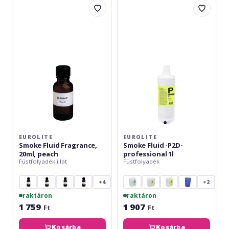
Smoke
Smoke
Fluid
Fluid
Fragrance,
-
20ml,
P2D-
peach
professional
1l
EUROLITE
EUROLITE
Smoke Fluid Fragrance,
Smoke Fluid -P2D-
20ml, peach
professional 1l
Füstfolyadék illat
Füstfolyadék
+4
+2
raktáron
raktáron
1 759
1 907
Ft
Ft
Kosárba
Kosárba