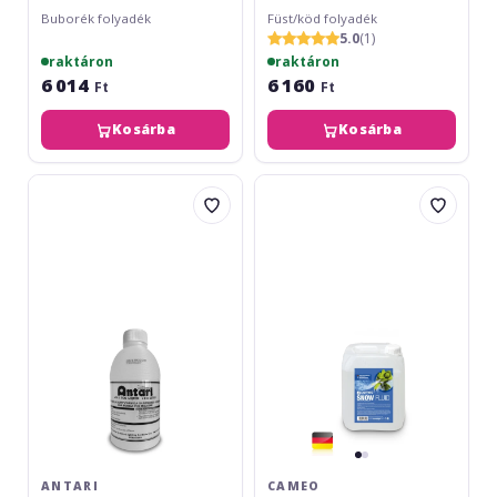
Buborék folyadék
Füst/köd folyadék
5.0
(1)
raktáron
raktáron
6 014
6 160
Ft
Ft
Kosárba
Kosárba
Antari
Cameo
FLM-
Snow
05
Fluid
Fluid
5L
ANTARI
CAMEO