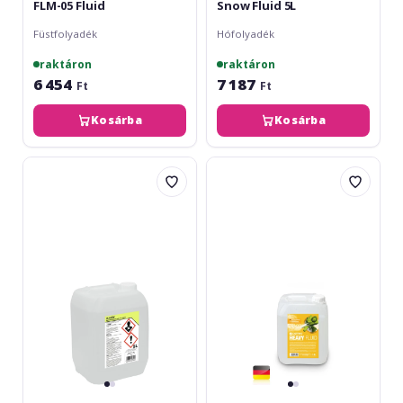
FLM-05 Fluid
Snow Fluid 5L
Füstfolyadék
Hófolyadék
raktáron
raktáron
6 454
7 187
Ft
Ft
Kosárba
Kosárba
Eurolite
Cameo
Professional
Heavy
-
Fluid
P-
5L
5L