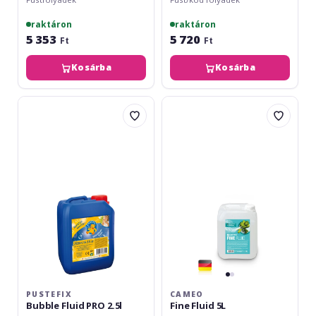
raktáron
raktáron
5 353
5 720
Ft
Ft
Kosárba
Kosárba
PUSTEFIX
Cameo
Bubble
Fine
Fluid
Fluid
PRO
5L
2.5l
PUSTEFIX
CAMEO
Bubble Fluid PRO 2.5l
Fine Fluid 5L