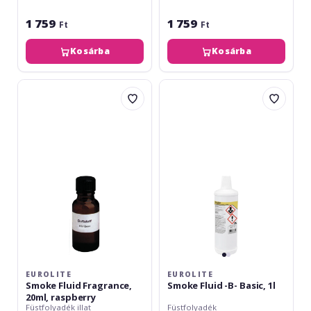
1 759
1 759
Ft
Ft
Kosárba
Kosárba
Eurolite
Eurolite
Smoke
Smoke
Fluid
Fluid
Fragrance,
-
20ml,
B-
raspberry
Basic,
1l
EUROLITE
EUROLITE
Smoke Fluid Fragrance,
Smoke Fluid -B- Basic, 1l
20ml, raspberry
Füstfolyadék illat
Füstfolyadék