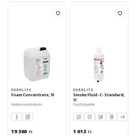
Eurolite
Eurolite
Foam
Smoke
Concentrate,
Fluid
5l
-
C-
Standard,
1l
EUROLITE
EUROLITE
Foam Concentrate, 5l
Smoke Fluid -C- Standard,
1l
Habkoncentrátum
Füstfolyadék
+2
19 360
1 613
Ft
Ft