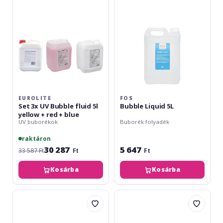
Bubble
fluid
5l
yellow
+
red
+
blue
EUROLITE
FOS
Set 3x UV Bubble fluid 5l
Bubble Liquid 5L
yellow + red + blue
UV buborékok
Buborék folyadék
raktáron
30 287
5 647
33 587 Ft
Ft
Ft
Kosárba
Kosárba
Eurolite
FOS
Foam
Fog
Concentrate
Liquid