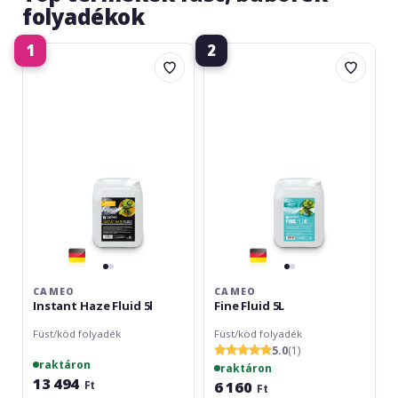
folyadékok
1
2
Cameo
Cameo
Instant
Fine
Haze
Fluid
Fluid
5L
5l
CAMEO
CAMEO
Instant Haze Fluid 5l
Fine Fluid 5L
Füst/köd folyadék
Füst/köd folyadék
5.0
(1)
raktáron
raktáron
13 494
6 160
Ft
Ft