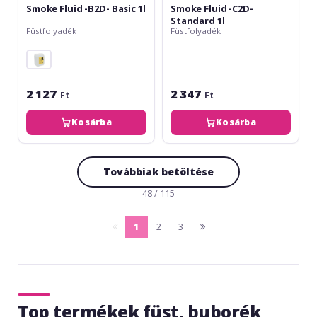
Smoke Fluid -B2D- Basic 1l
Smoke Fluid -C2D-
Standard 1l
Füstfolyadék
Füstfolyadék
2 127
2 347
Ft
Ft
Kosárba
Kosárba
Továbbiak betöltése
48 / 115
1
2
3
pagina
(current)
pagina
anterioara
urmatoare
Top termékek füst, buborék