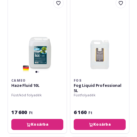
Haze
Fog
Fluid
Liquid
10L
Professional
5L
CAMEO
FOS
Haze Fluid 10L
Fog Liquid Professional
5L
Füst/köd folyadék
Füstfolyadék
17 600
6 160
Ft
Ft
Kosárba
Kosárba