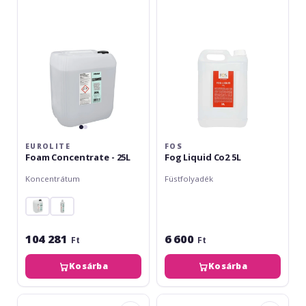
-
Co2
25L
5L
EUROLITE
FOS
Foam Concentrate - 25L
Fog Liquid Co2 5L
Koncentrátum
Füstfolyadék
104 281
6 600
Ft
Ft
Kosárba
Kosárba
Cameo
FOS