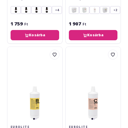
+4
+2
1 759
1 907
Ft
Ft
Kosárba
Kosárba
Eurolite
Eurolite
Smoke
Smoke
Fluid
Fluid
-
-
B2D-
C2D-
Basic
Standard
1l
1l
EUROLITE
EUROLITE