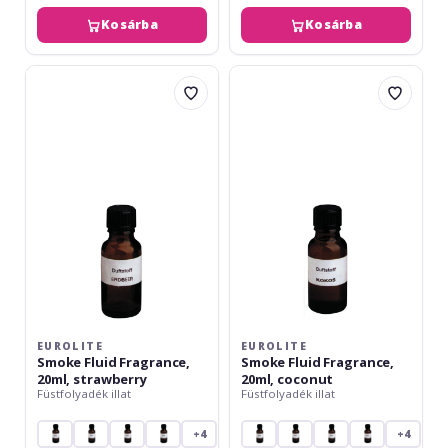
Kosárba
Kosárba
Eurolite
Eurolite
Smoke
Smoke
Fluid
Fluid
Fragrance,
Fragrance,
20ml,
20ml,
strawberry
coconut
EUROLITE
EUROLITE
Smoke Fluid Fragrance,
Smoke Fluid Fragrance,
20ml, strawberry
20ml, coconut
Füstfolyadék illat
Füstfolyadék illat
+4
+4