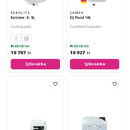
EUROLITE
CAMEO
Extrem -E- 5L
DJ Fluid 10L
Füstfolyadék
Füst/felhő folyadék
raktáron
raktáron
10 707
10 927
Ft
Ft
Kosárba
Kosárba
Cameo
Eurolite
Instant
Snow
Fog
Fluid
Fluid
5L
5L