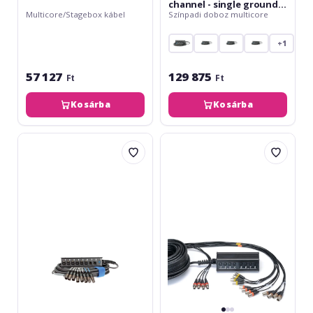
channel - single ground -
Multicore/Stagebox kábel
Színpadi doboz multicore
5 m
+1
57 127
129 875
Ft
Ft
Kosárba
Kosárba
Klotz
Cordial
StraightLink
Multicore
6/2
CYB
XLR
12-
3p8-
4
channel
C30
-
single
ground
-
5
m