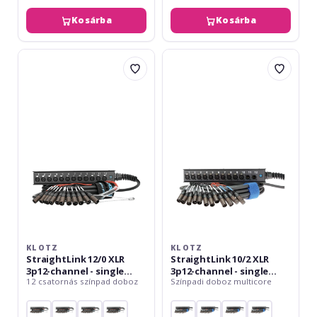
Kosárba
Kosárba
Klotz
Klotz
StraightLink
StraightLink
12/0
10/2
XLR
XLR
3p12-
3p12-
channel
channel
-
-
single
single
ground
ground
-
-
5
5
m
m
KLOTZ
KLOTZ
StraightLink 12/0 XLR
StraightLink 10/2 XLR
3p12-channel - single
3p12-channel - single
12 csatornás színpad doboz
Színpadi doboz multicore
ground - 5 m
ground - 5 m