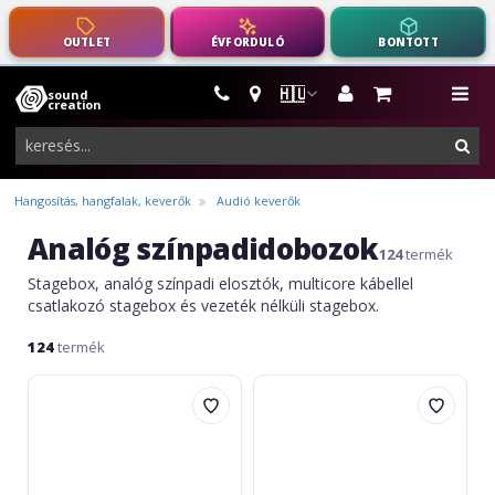
OUTLET
ÉVFORDULÓ
BONTOTT
🇭🇺
sound
hangszerek,
me
creation
pro-
ker
audio
felszerelés
Hangosítás, hangfalak, keverők
Audió keverők
Analóg színpadidobozok
124
termék
Stagebox, analóg színpadi elosztók, multicore kábellel
csatlakozó stagebox és vezeték nélküli stagebox.
124
termék
Adam
Adam
Hall
Hall
K8-
K12-
C15P
C10