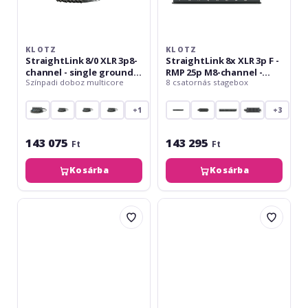
10
channel
m
-
single
ground
KLOTZ
KLOTZ
StraightLink 8/0 XLR 3p8-
StraightLink 8x XLR 3p F -
channel - single ground -
RMP 25p M8-channel -
Színpadi doboz multicore
8 csatornás stagebox
10 m
single ground
+1
+3
143 075
143 295
Ft
Ft
Kosárba
Kosárba
Klotz
Klotz
StraightLink
StraightLink
6/2
8/0
XLR
XLR
3p8-
3p8-
channel
channel
-
-
single
single