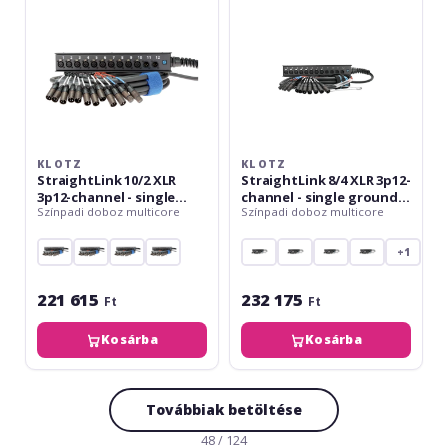
-
-
single
single
ground
ground
-
-
15
15
m
m
KLOTZ
KLOTZ
StraightLink 10/2 XLR
StraightLink 8/4 XLR 3p12-
3p12-channel - single
channel - single ground -
Színpadi doboz multicore
Színpadi doboz multicore
ground - 15 m
15 m
+1
221 615
232 175
Ft
Ft
Kosárba
Kosárba
Továbbiak betöltése
48 / 124