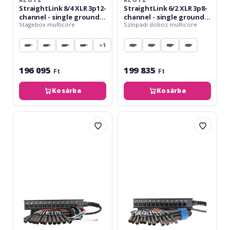
KLOTZ
KLOTZ
StraightLink 8/4 XLR 3p12-
StraightLink 6/2 XLR 3p8-
channel - single ground -
channel - single ground -
Stagebox multicore
Színpadi doboz multicore
5 m
30 m
+1
196 095
199 835
Ft
Ft
Kosárba
Kosárba
Klotz
Klotz
StraightLink
StraightLink
12/0
10/2
XLR
XLR
3p12-
3p12-
channel
channel
-
-
single
single
ground
ground
-
-
10
10
m
m