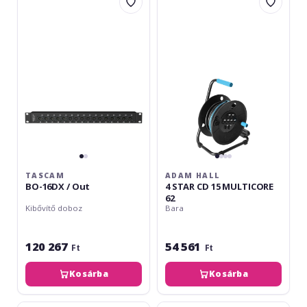
BO-
Hall
16DX
4
/
STAR
Out
CD
15
MULTICORE
62
TASCAM
ADAM HALL
BO-16DX / Out
4 STAR CD 15 MULTICORE
62
Kibővítő doboz
Bara
120 267
54 561
Ft
Ft
Kosárba
Kosárba