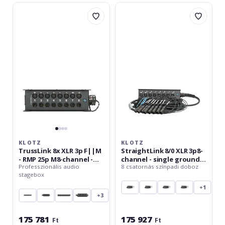
Klotz
Klotz
TrussLink
StraightLink
8x
8/0
XLR
XLR
3p
3p8-
F||M
channel
-
-
RMP
single
25p
ground
M8-
-
channel
25
-
m
single
ground
KLOTZ
KLOTZ
TrussLink 8x XLR 3p F||M
StraightLink 8/0 XLR 3p8-
- RMP 25p M8-channel -
channel - single ground -
Professzionális audio
8 csatornás színpadi doboz
single ground
25 m
stagebox
+1
+3
175 781
175 927
Ft
Ft