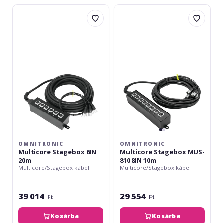
Omnitronic
Omnitronic
Multicore
Multicore
Stagebox
Stagebox
6IN
MUS-
20m
810
8IN
10m
OMNITRONIC
OMNITRONIC
Multicore Stagebox 6IN
Multicore Stagebox MUS-
20m
810 8IN 10m
Multicore/Stagebox kábel
Multicore/Stagebox kábel
39 014
29 554
Ft
Ft
Kosárba
Kosárba