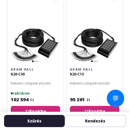
K20-
K20-
C30
C15
ADAM HALL
ADAM HALL
K20-C30
K20-C15
Kábeles színpadi elosztó
Kábeles színpadi elosztó
raktáron
💬
102 594
95 261
Ft
Ft
Kosárba
Kosárba
Szűrés
Rendezés
Adam
Adam