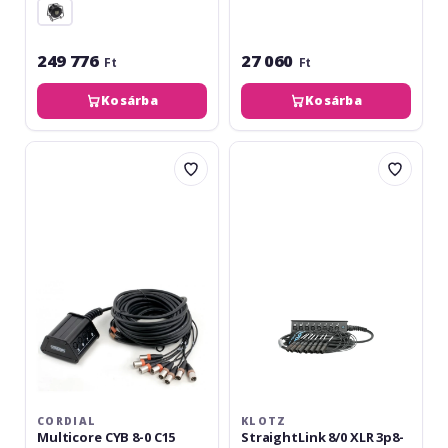
249 776
27 060
Ft
Ft
Kosárba
Kosárba
Cordial
Klotz
Multicore
StraightLink
CYB
8/0
8-
XLR
0
3p8-
C15
channel
-
single
ground
-
5
m
CORDIAL
KLOTZ
Multicore CYB 8-0 C15
StraightLink 8/0 XLR 3p8-