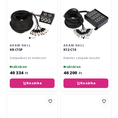
ADAM HALL
ADAM HALL
K8-C15P
K12-C10
Színpadbox és multicore
Kábeles színpadi elosztó
raktáron
raktáron
40 334
46 200
Ft
Ft
Kosárba
Kosárba
Omnitronic
Adam
Multicore
Hall
Stagebox
K20-
8/4
C30
30m