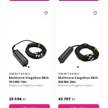
Omnitronic
Omnitronic
Multicore
Multicore
Stagebox
Stagebox
MUS-
MUS-
610
820
6IN
8IN
10m
20m
OMNITRONIC
OMNITRONIC
Multicore Stagebox MUS-
Multicore Stagebox MUS-
610 6IN 10m
820 8IN 20m
Multicore/Stagebox kábel
Multicore/Stagebox kábel
25 594
43 707
Ft
Ft