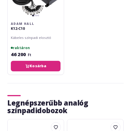
ADAM HALL
K12-C10
Kábeles színpadi elosztó
raktáron
46 200
Ft
Kosárba
Legnépszerűbb analóg
színpadidobozok
Adam
Adam
Hall
Hall