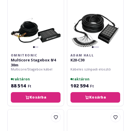
OMNITRONIC
ADAM HALL
Multicore Stagebox 8/4
K20-C30
30m
Multicore/Stagebox kábel
Kábeles színpadi elosztó
raktáron
raktáron
88 514
102 594
Ft
Ft
Kosárba
Kosárba
Omnitronic
Adam
Multicore
Hall
Stagebox
K20-
16/4
C50