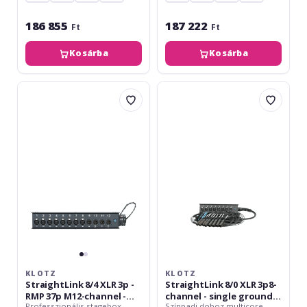
186 855
187 222
Ft
Ft
Kosárba
Kosárba
Klotz
Klotz
StraightLink
StraightLink
8/4
8/0
XLR
XLR
3p
3p8-
-
channel
RMP
-
37p
single
M12-
ground
channel
-
-
30
single
m
ground
KLOTZ
KLOTZ
StraightLink 8/4 XLR 3p -
StraightLink 8/0 XLR 3p8-
RMP 37p M12-channel -
channel - single ground -
Professzionális stagebox
Színpadi doboz multicore