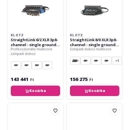
ground
ground
-
-
10
15
m
m
KLOTZ
KLOTZ
StraightLink 6/2 XLR 3p8-
StraightLink 8/0 XLR 3p8-
channel - single ground -
channel - single ground -
Professzionális multicore
Színpadi doboz multicore
10 m
15 m
színpadi doboz
+1
143 441
156 275
Ft
Ft
Kosárba
Kosárba
Klotz
Klotz
StraightLink
TrussLink
6/2
8x
XLR
XLR
3p8-
3p