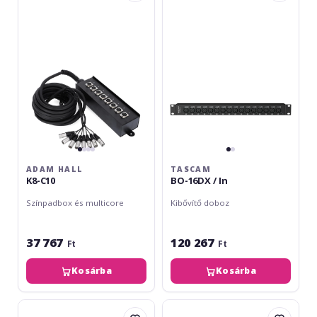
K8-
16DX
C10
/
In
ADAM HALL
TASCAM
K8-C10
BO-16DX / In
Színpadbox és multicore
Kibővítő doboz
37 767
120 267
Ft
Ft
Kosárba
Kosárba
Tascam
Adam