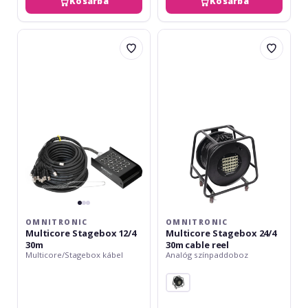
Kosárba
Kosárba
Omnitronic
Omnitronic
Multicore
Multicore
Stagebox
Stagebox
12/4
24/4
30m
30m
cable
reel
OMNITRONIC
OMNITRONIC
Multicore Stagebox 12/4
Multicore Stagebox 24/4
30m
30m cable reel
Multicore/Stagebox kábel
Analóg színpaddoboz