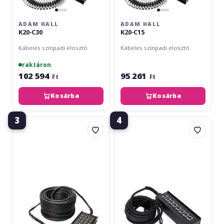
ADAM HALL
ADAM HALL
K20-C30
K20-C15
Kábeles színpadi elosztó
Kábeles színpadi elosztó
raktáron
102 594
95 261
Ft
Ft
Kosárba
Kosárba
3
4
Adam
Adam
Hall
Hall
K20-
K8-
C50
C10