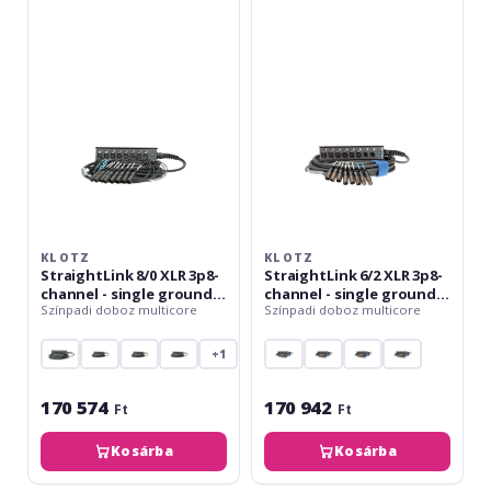
8/0
6/2
XLR
XLR
3p8-
3p8-
channel
channel
-
-
single
single
ground
ground
-
-
20
20
m
m
KLOTZ
KLOTZ
StraightLink 8/0 XLR 3p8-
StraightLink 6/2 XLR 3p8-
channel - single ground -
channel - single ground -
Színpadi doboz multicore
Színpadi doboz multicore
20 m
20 m
+1
170 574
170 942
Ft
Ft
Kosárba
Kosárba