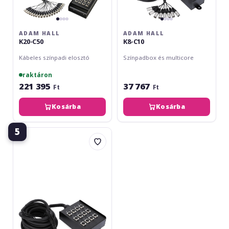
ADAM HALL
ADAM HALL
K20-C50
K8-C10
Kábeles színpadi elosztó
Színpadbox és multicore
raktáron
221 395
37 767
Ft
Ft
Kosárba
Kosárba
5
Adam
Hall
K12-
C10