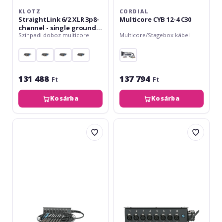
KLOTZ
CORDIAL
StraightLink 6/2 XLR 3p8-
Multicore CYB 12-4 C30
channel - single ground -
Színpadi doboz multicore
Multicore/Stagebox kábel
5 m
131 488
137 794
Ft
Ft
Kosárba
Kosárba
Klotz
Klotz
StraightLink
StraightLink
8/0
8x
XLR
XLR
3p8-
3p
channel
F
-
-
single
RMP
ground
25p
-
M8-