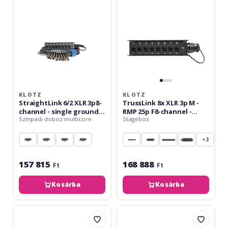
channel
M
-
-
single
RMP
ground
25p
-
F8-
15
channel
m
-
single
ground
KLOTZ
KLOTZ
StraightLink 6/2 XLR 3p8-
TrussLink 8x XLR 3p M -
channel - single ground -
RMP 25p F8-channel -
Színpadi doboz multicore
Stagebox
15 m
single ground
+3
157 815
168 888
Ft
Ft
Kosárba
Kosárba
Klotz
Klotz
StraightLink
StraightLink