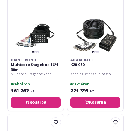
30m
OMNITRONIC
ADAM HALL
Multicore Stagebox 16/4
K20-C50
30m
Multicore/Stagebox kábel
Kábeles színpadi elosztó
raktáron
raktáron
161 262
221 395
Ft
Ft
Kosárba
Kosárba
Adam
Cordial
Hall
Multicore
K20-
CYB