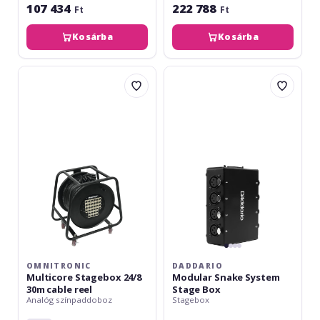
107 434
222 788
Ft
Ft
Kosárba
Kosárba
Omnitronic
Daddario
Multicore
Modular
Stagebox
Snake
24/8
System
30m
Stage
cable
Box
reel
OMNITRONIC
DADDARIO
Multicore Stagebox 24/8
Modular Snake System
30m cable reel
Stage Box
Analóg színpaddoboz
Stagebox