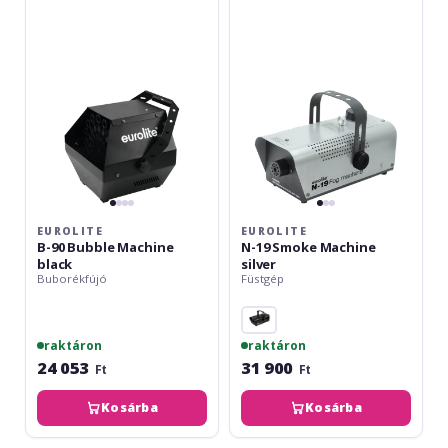
90
19
Bubble
Smoke
Machine
Machine
black
silver
EUROLITE
EUROLITE
B-90 Bubble Machine
N-19 Smoke Machine
black
silver
Buborékfújó
Füstgép
raktáron
raktáron
24 053
31 900
Ft
Ft
Kosárba
Kosárba