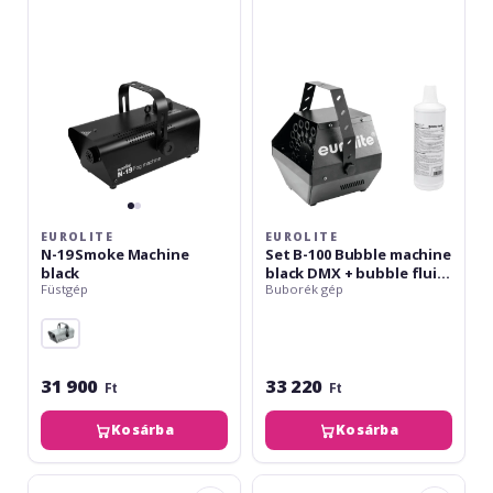
Smoke
100
Machine
Bubble
black
machine
black
DMX
+
bubble
fluid
1l
EUROLITE
EUROLITE
N-19 Smoke Machine
Set B-100 Bubble machine
black
black DMX + bubble fluid
Füstgép
Buborék gép
1l
31 900
33 220
Ft
Ft
Kosárba
Kosárba
Eurolite
Eurolite