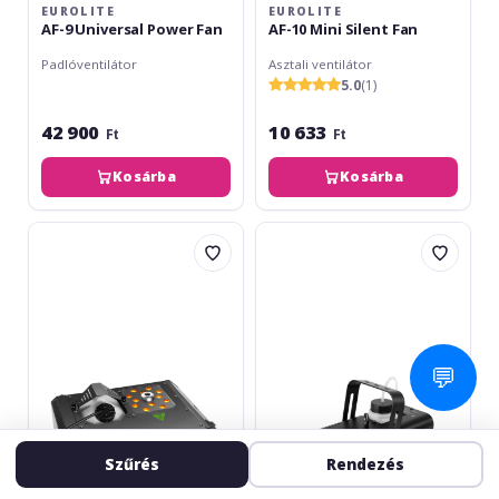
EUROLITE
EUROLITE
AF-9 Universal Power Fan
AF-10 Mini Silent Fan
Padlóventilátor
Asztali ventilátor
5.0
(1)
42 900
10 633
Ft
Ft
Kosárba
Kosárba
Cameo
Eurolite
Steam
N-
Wizzard
19
2000
LED
Vertical
Hybrid
RGB
Fog
💬
Machine
Szűrés
Rendezés