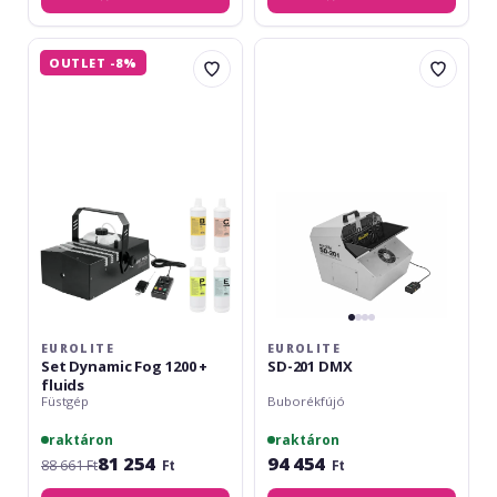
Eurolite
Eurolite
OUTLET -8%
Set
SD-
Dynamic
201
Fog
DMX
1200
+
fluids
EUROLITE
EUROLITE
Set Dynamic Fog 1200 +
SD-201 DMX
fluids
Füstgép
Buborékfújó
raktáron
raktáron
81 254
94 454
88 661 Ft
Ft
Ft