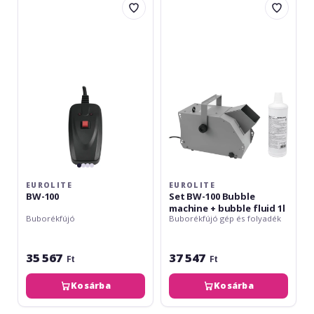
BW-
Set
100
BW-
100
Bubble
machine
+
bubble
fluid
1l
EUROLITE
EUROLITE
BW-100
Set BW-100 Bubble
machine + bubble fluid 1l
Buborékfújó
Buborékfújó gép és folyadék
35 567
37 547
Ft
Ft
Kosárba
Kosárba