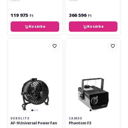
119 975
366 596
Ft
Ft
Kosárba
Kosárba
Eurolite
Cameo
AF-
Phantom
9
F3
Universal
Power
Fan
EUROLITE
CAMEO
AF-9 Universal Power Fan
Phantom F3