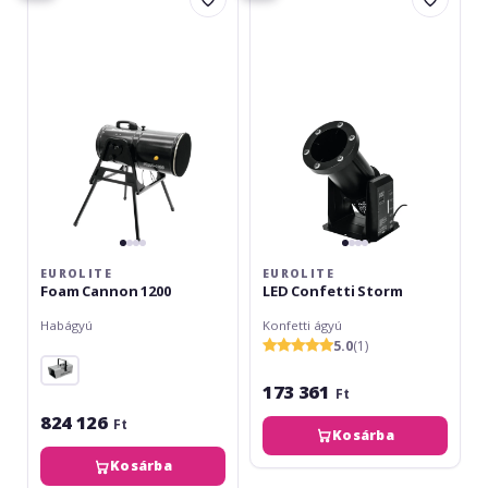
Foam
LED
Cannon
Confetti
1200
Storm
EUROLITE
EUROLITE
Foam Cannon 1200
LED Confetti Storm
Habágyú
Konfetti ágyú
5.0
(1)
173 361
Ft
824 126
Ft
Kosárba
Kosárba