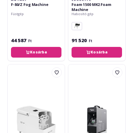
F-80/Z Fog Machine
Foam 1500 MK2 Foam
Machine
Füstgép
Habosító gép
44 587
91 520
Ft
Ft
Kosárba
Kosárba
Eurolite
Antari
B-
Z-
20
350
Mini
Fazer
Bubble
Machine