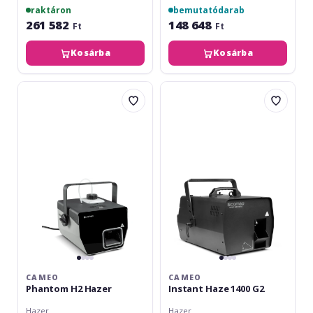
raktáron
bemutatódarab
261 582
148 648
Ft
Ft
Kosárba
Kosárba
Cameo
Cameo
Phantom
Instant
H2
Haze
Hazer
1400
G2
CAMEO
CAMEO
Phantom H2 Hazer
Instant Haze 1400 G2
Hazer
Hazer