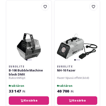
Eurolite
Eurolite
B-
NH-
100
10
Bubble
Fazer
Machine
black
DMX
EUROLITE
EUROLITE
B-100 Bubble Machine
NH-10 Fazer
black DMX
Buborékfújó
Hazer típusú effekt (köd)
raktáron
raktáron
33 147
40 700
Ft
Ft
Kosárba
Kosárba