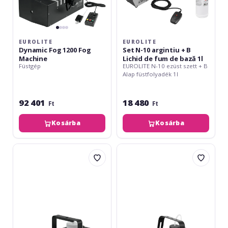
de
bază
1l
EUROLITE
EUROLITE
Dynamic Fog 1200 Fog
Set N-10 argintiu + B
Machine
Lichid de fum de bază 1l
Füstgép
EUROLITE N-10 ezüst szett + B
Alap füstfolyadék 1l
92 401
18 480
Ft
Ft
Kosárba
Kosárba
Eurolite
Eurolite
N-
N-
11
19
LED
LED
Hybrid
Hybrid
amber
RGB
Fog
Fog
Machine
Machine