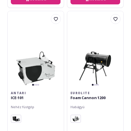
Antari
Eurolite
ICE-
Foam
101
Cannon
1200
ANTARI
EUROLITE
ICE-101
Foam Cannon 1200
Nehéz füstgép
Habágyú