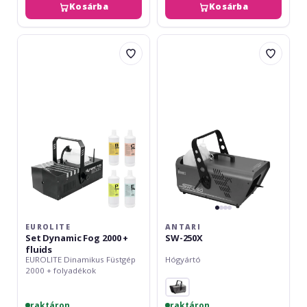
Kosárba
Kosárba
Eurolite
Antari
Set
SW-
Dynamic
250X
Fog
2000
+
fluids
EUROLITE
ANTARI
Set Dynamic Fog 2000 +
SW-250X
fluids
EUROLITE Dinamikus Füstgép
Hógyártó
2000 + folyadékok
raktáron
raktáron