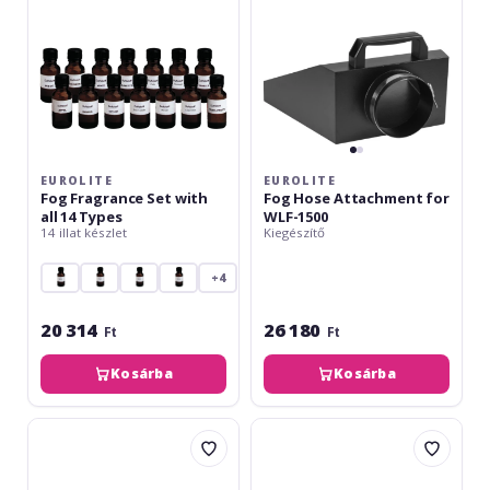
14
1500
Types
EUROLITE
EUROLITE
Fog Fragrance Set with
Fog Hose Attachment for
all 14 Types
WLF-1500
14 illat készlet
Kiegészítő
+4
20 314
26 180
Ft
Ft
Kosárba
Kosárba
Eurolite
Eurolite
N-
Set
19
B-