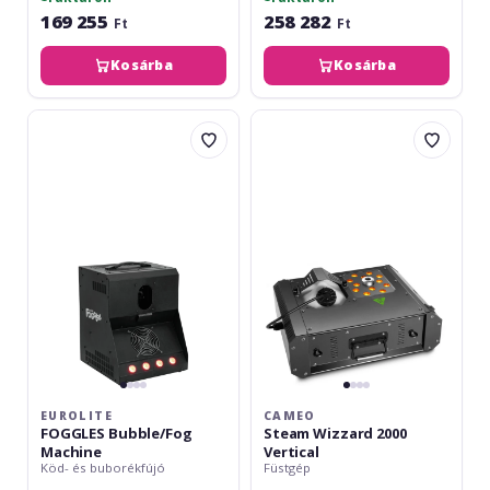
169 255
258 282
Ft
Ft
Kosárba
Kosárba
Eurolite
Cameo
FOGGLES
Steam
Bubble/Fog
Wizzard
Machine
2000
Vertical
EUROLITE
CAMEO
FOGGLES Bubble/Fog
Steam Wizzard 2000
Machine
Vertical
Köd- és buborékfújó
Füstgép