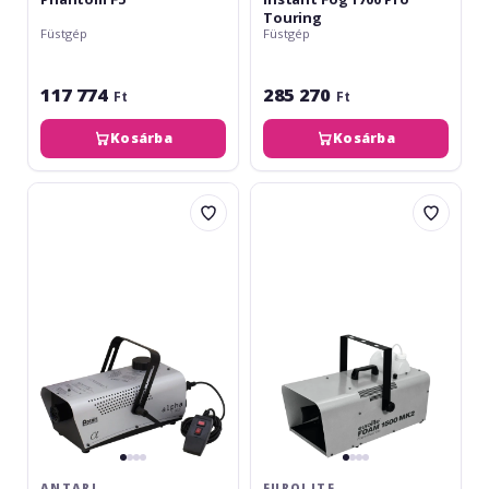
Touring
Füstgép
Füstgép
117 774
285 270
Ft
Ft
Kosárba
Kosárba
Antari
Eurolite
F-
Foam
80/Z
1500
Fog
MK2
Machine
Foam
Machine
ANTARI
EUROLITE