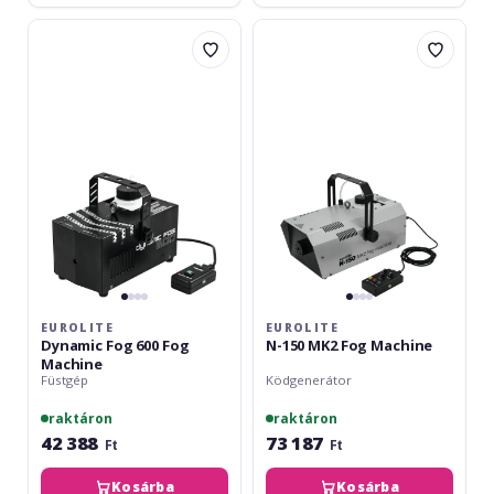
Eurolite
Eurolite
Dynamic
N-
Fog
150
600
MK2
Fog
Fog
Machine
Machine
EUROLITE
EUROLITE
Dynamic Fog 600 Fog
N-150 MK2 Fog Machine
Machine
Füstgép
Ködgenerátor
raktáron
raktáron
42 388
73 187
Ft
Ft
Kosárba
Kosárba