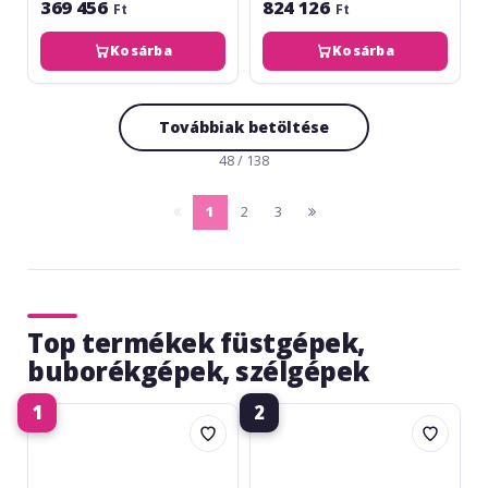
369 456
824 126
Ft
Ft
Kosárba
Kosárba
Továbbiak betöltése
48 / 138
1
2
3
pagina
(current)
pagina
anterioara
urmatoare
Top termékek füstgépek,
buborékgépek, szélgépek
1
2
Cameo
Antari
Steam
ICE-
Wizzard
101
2000