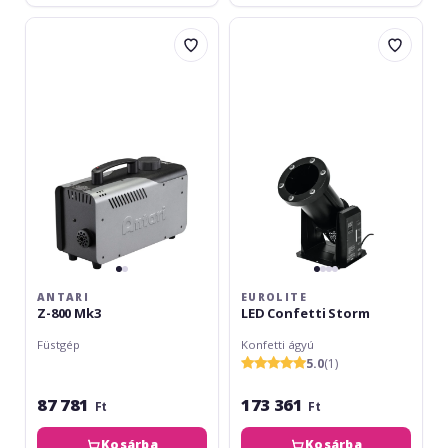
Antari
Eurolite
Z-
LED
800
Confetti
Mk3
Storm
ANTARI
EUROLITE
Z-800 Mk3
LED Confetti Storm
Füstgép
Konfetti ágyú
5.0
(1)
87 781
173 361
Ft
Ft
Kosárba
Kosárba