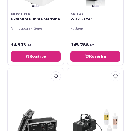
EUROLITE
ANTARI
B-20 Mini Bubble Machine
Z-350 Fazer
Mini Buborék Gépe
Füstgép
14 373
145 788
Ft
Ft
Kosárba
Kosárba
Eurolite
Eurolite
NH-
Set
20
Dynamic
Tour
Fog
Fazer
600
+
fluids