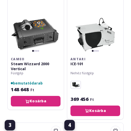
Vertical
CAMEO
ANTARI
Steam Wizzard 2000
ICE-101
Vertical
Füstgép
Nehéz füstgép
bemutatódarab
148 648
Ft
369 456
Ft
Kosárba
Kosárba
3
4
Eurolite
Eurolite