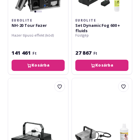
EUROLITE
EUROLITE
NH-20 Tour Fazer
Set Dynamic Fog 600 +
fluids
Hazer típusú effekt (köd)
Füstgép
141 461
27 867
Ft
Ft
Kosárba
Kosárba
Eurolite
Eurolite
Dynamic
Set
Fog
N-
1200
10
Fog
argintiu
Machine
+
B
Lichid
de
fum