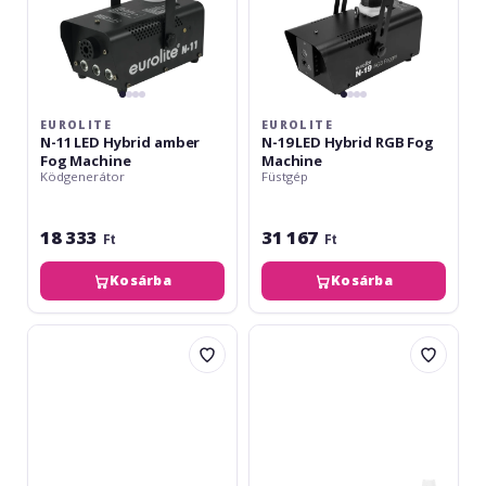
EUROLITE
EUROLITE
N-11 LED Hybrid amber
N-19 LED Hybrid RGB Fog
Fog Machine
Machine
Ködgenerátor
Füstgép
18 333
31 167
Ft
Ft
Kosárba
Kosárba
Eurolite
Eurolite
Set
Set
Snow
B-
3001
90
Snow
Aparat
machine
de
+
bule