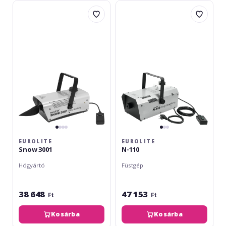
Eurolite
Eurolite
Snow
N-
3001
110
EUROLITE
EUROLITE
Snow 3001
N-110
Hógyártó
Füstgép
38 648
47 153
Ft
Ft
Kosárba
Kosárba