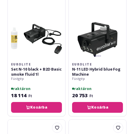
10
LED
black
Hybrid
+
blue
B2D
Fog
Basic
Machine
smoke
fluid
1l
EUROLITE
EUROLITE
Set N-10 black + B2D Basic
N-11 LED Hybrid blue Fog
smoke fluid 1l
Machine
Füstgép
Füstgép
raktáron
raktáron
18 114
20 753
Ft
Ft
Kosárba
Kosárba
Eurolite
Eurolite
B-
N-