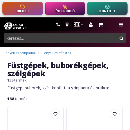
OUTLET
ÉVFORDULÓ
BONTOTT
🇭🇺
sound
hangszerek,
me
creation
pro-
ker
audio
felszerelés
Fények és Színpadok
Fények és effektek
Füstgépek, buborékgépek,
szélgépek
138
termék
Füstgép, buborék, szél, konfetti a színpadra és bulikra:
138
termék
Eurolite
Eurolite
N-
Set
10
N-
Fog
10