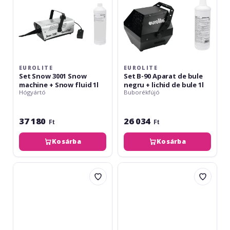
Snow
negru
fluid
+
1l
lichid
de
bule
1l
EUROLITE
EUROLITE
Set Snow 3001 Snow
Set B-90 Aparat de bule
machine + Snow fluid 1l
negru + lichid de bule 1l
Hógyártó
Buborékfújó
37 180
26 034
Ft
Ft
Kosárba
Kosárba
Antari
Eurolite
B-
N-
100
10
Fog
Machine
silver