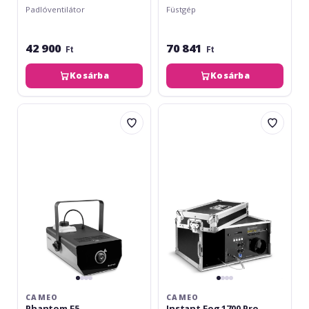
Padlóventilátor
Füstgép
42 900
70 841
Ft
Ft
Kosárba
Kosárba
Cameo
Cameo
Phantom
Instant
F5
Fog
1700
Pro
Touring
CAMEO
CAMEO
Phantom F5
Instant Fog 1700 Pro