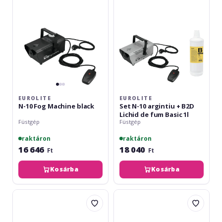
Machine
argintiu
black
+
B2D
Lichid
de
fum
Basic
1l
EUROLITE
EUROLITE
N-10 Fog Machine black
Set N-10 argintiu + B2D
Lichid de fum Basic 1l
Füstgép
Füstgép
raktáron
raktáron
16 646
18 040
Ft
Ft
Kosárba
Kosárba
Eurolite
Eurolite
Set
N-
N-
11