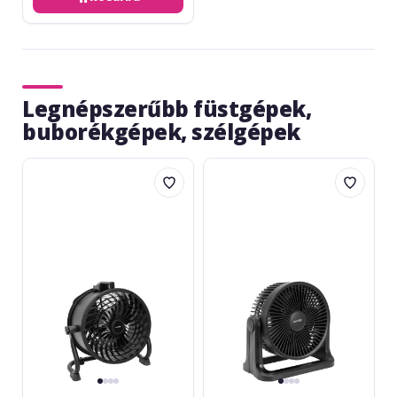
Legnépszerűbb füstgépek,
buborékgépek, szélgépek
Eurolite
Eurolite
AF-
AF-
9
10
Universal
Mini
Power
Silent
Fan
Fan