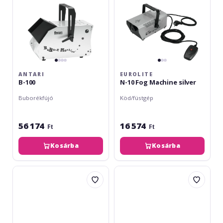
ANTARI
EUROLITE
B-100
N-10 Fog Machine silver
Buborékfújó
Köd/füstgép
56 174
16 574
Ft
Ft
Kosárba
Kosárba
Eurolite
Eurolite
Fog
Fog
Fragrance
Hose
Set
Attachment
with
for
all
WLF-