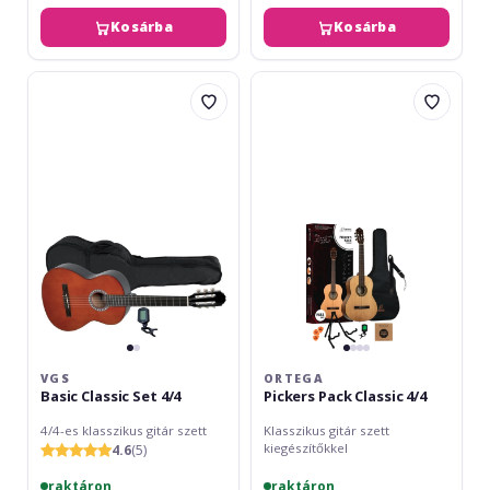
Kosárba
Kosárba
VGS
Ortega
Basic
Pickers
Classic
Pack
Set
Classic
4/4
4/4
VGS
ORTEGA
Basic Classic Set 4/4
Pickers Pack Classic 4/4
4/4-es klasszikus gitár szett
Klasszikus gitár szett
kiegészítőkkel
4.6
(5)
raktáron
raktáron