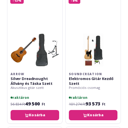
-13%
-8%
Silver
Elektromos
Dreadnought
Gitár
Állvány
Kezdő
és
Szett
Táska
Szett
ARROW
SOUNDCREATION
Silver Dreadnought
Elektromos Gitár Kezdő
Állvány és Táska Szett
Szett
Akusztikus gitár szett
Promóciós csomag
raktáron
raktáron
49 500
93 573
56 834 Ft
Ft
101 274 Ft
Ft
Kosárba
Kosárba