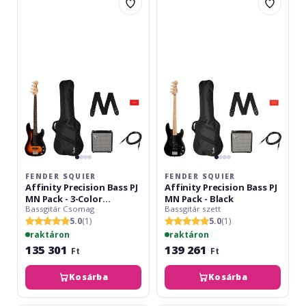
Squier
Squier
Affinity
Affinity
Precision
Precision
Bass
Bass
PJ
PJ
MN
MN
Pack
Pack
-
-
3-
Black
Color
Sunburst
FENDER SQUIER
FENDER SQUIER
Affinity Precision Bass PJ
Affinity Precision Bass PJ
MN Pack - 3-Color
MN Pack - Black
Bassgitár Csomag
Bassgitár szett
Sunburst
5.0
(1)
5.0
(1)
raktáron
raktáron
135 301
139 261
Ft
Ft
Kosárba
Kosárba