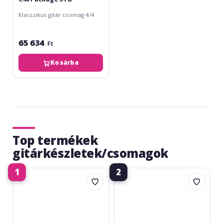
Klasszikus gitár csomag 4/4
65 634
Ft
Kosárba
Top termékek
gitárkészletek/csomagok
1
2
VGS
Fender
RC-
Squier
100
Affinity
Pack
Stratocaster
BK
HSS
Pack