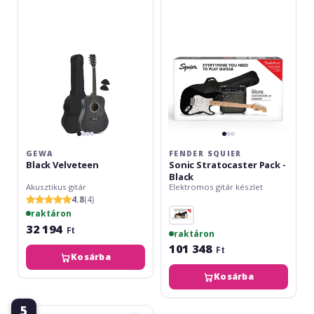
Stratocaster
Pack
-
Black
GEWA
FENDER SQUIER
Black Velveteen
Sonic Stratocaster Pack -
Black
Akusztikus gitár
Elektromos gitár készlet
4.8
(4)
raktáron
32 194
Ft
raktáron
101 348
Ft
Kosárba
Kosárba
5
Yamaha