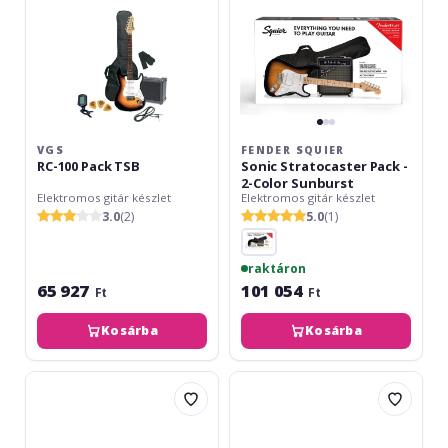
Color
Sunburst
VGS
FENDER SQUIER
RC-100 Pack TSB
Sonic Stratocaster Pack -
2-Color Sunburst
Elektromos gitár készlet
Elektromos gitár készlet
3.0
(2)
5.0
(1)
raktáron
65 927
101 054
Ft
Ft
Kosárba
Kosárba
Fender
Fender
Squier
Squier
Affinity
Affinity
Stratocaster
Precision