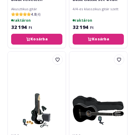
Akusztikus gitár
4/4-es klasszikus gitár szett
4.8
(4)
raktáron
raktáron
32 194
32 194
Ft
Ft
Kosárba
Kosárba
VGS
VGS
RC-
Basic
100
Classic
Pack
Set
BK
3/4
BK