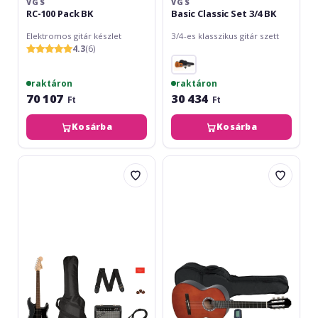
VGS
VGS
RC-100 Pack BK
Basic Classic Set 3/4 BK
Elektromos gitár készlet
3/4-es klasszikus gitár szett
4.3
(6)
raktáron
raktáron
70 107
30 434
Ft
Ft
Kosárba
Kosárba
Fender
VGS
Squier
Basic
Affinity
Classic
Stratocaster
Set
HSS
4/4
Pack
-
Charcoal
Frost
Metallic