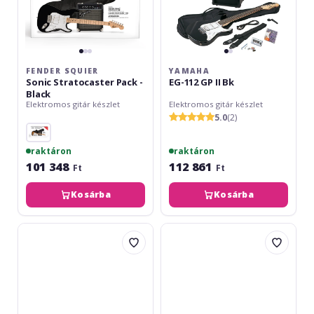
FENDER SQUIER
YAMAHA
Sonic Stratocaster Pack -
EG-112 GP II Bk
Black
Elektromos gitár készlet
Elektromos gitár készlet
5.0
(2)
raktáron
raktáron
101 348
112 861
Ft
Ft
Kosárba
Kosárba
VGS
Fender
RC-
Squier
100
Sonic
Pack
Stratocaster
TSB
Pack
-
2-