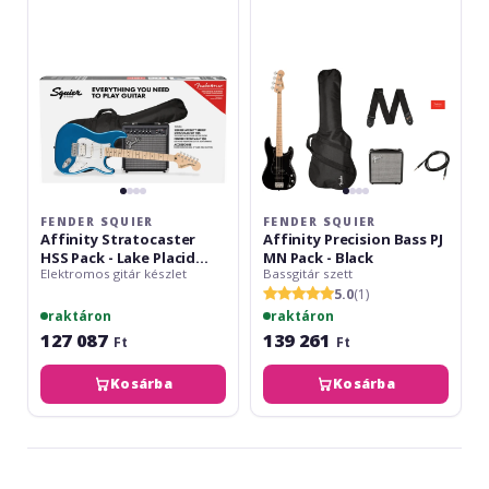
HSS
Bass
Pack
PJ
-
MN
Lake
Pack
Placid
-
Blue
Black
FENDER SQUIER
FENDER SQUIER
Affinity Stratocaster
Affinity Precision Bass PJ
HSS Pack - Lake Placid
MN Pack - Black
Elektromos gitár készlet
Bassgitár szett
Blue
5.0
(1)
raktáron
raktáron
127 087
139 261
Ft
Ft
Kosárba
Kosárba