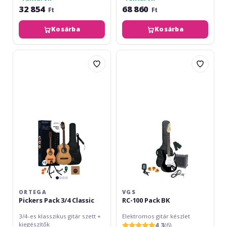
32 854
68 860
Ft
Ft
Kosárba
Kosárba
Ortega
VGS
Pickers
RC-
Pack
100
3/4
Pack
Classic
BK
ORTEGA
VGS
Pickers Pack 3/4 Classic
RC-100 Pack BK
3/4-es klasszikus gitár szett +
Elektromos gitár készlet
kiegészítők
4.3
(6)