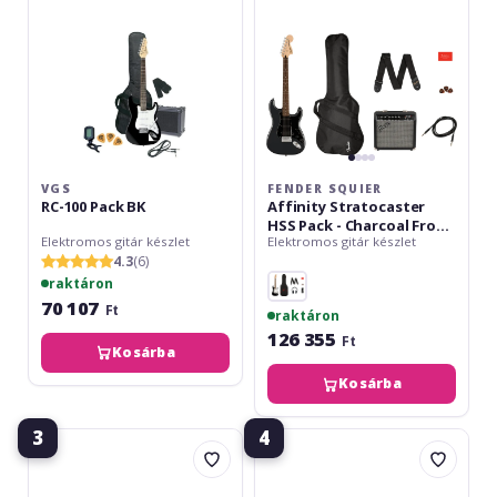
-
Charcoal
Frost
Metallic
VGS
FENDER SQUIER
RC-100 Pack BK
Affinity Stratocaster
HSS Pack - Charcoal Frost
Elektromos gitár készlet
Elektromos gitár készlet
Metallic
4.3
(6)
raktáron
70 107
Ft
raktáron
126 355
Ft
Kosárba
Kosárba
3
4
Gewa
Fender
Black
Squier
Velveteen
Sonic