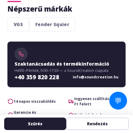
Népszerű márkák
VGS
Fender Squier
Szaktanácsadás és termékinformáció
Hétfő–Péntek, 9:00–17:30 — a SoundCreation csapata
+40 359 820 228
info@soundcreation.hu
💬
Ingyenes szállítás 39 900
14 napos visszaküldés
Ft felett
Garancia és
Fizikai üzletek
szaktanácsadás
Szűrés
Rendezés