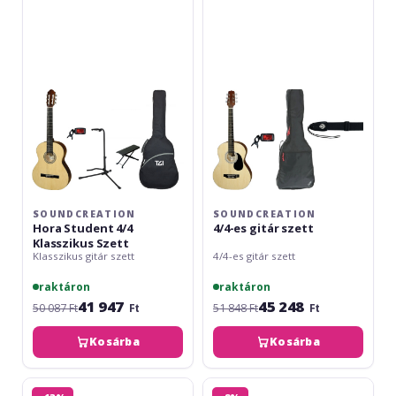
Student
es
4/4
gitár
Klasszikus
szett
Szett
SOUNDCREATION
SOUNDCREATION
Hora Student 4/4
4/4-es gitár szett
Klasszikus Szett
Klasszikus gitár szett
4/4-es gitár szett
raktáron
raktáron
41 947
45 248
50 087 Ft
Ft
51 848 Ft
Ft
Kosárba
Kosárba
Arrow
Soundcreation