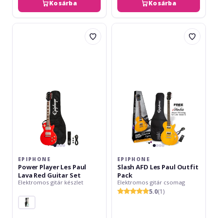
Kosárba
Kosárba
Epiphone
Epiphone
Power
Slash
Player
AFD
Les
Les
Paul
Paul
Lava
Outfit
Red
Pack
Guitar
Set
EPIPHONE
EPIPHONE
Power Player Les Paul
Slash AFD Les Paul Outfit
Lava Red Guitar Set
Pack
Elektromos gitár készlet
Elektromos gitár csomag
5.0
(1)