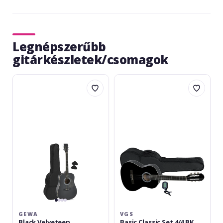
Legnépszerűbb
gitárkészletek/csomagok
Gewa
VGS
Black
Basic
Velveteen
Classic
Set
4/4
BK
GEWA
VGS
Black Velveteen
Basic Classic Set 4/4 BK