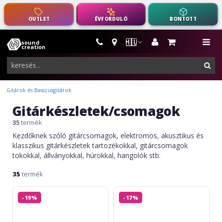
OUTLET
ÉVFORDULÓ
BONTOTT
🇭🇺
sound
hangszerek,
me
creation
pro-
ker
audio
felszerelés
Gitárok és Basszusgitárok
Gitárkészletek/csomagok
35
termék
Kezdőknek szóló gitárcsomagok, elektromos, akusztikus és
klasszikus gitárkészletek tartozékokkal, gitárcsomagok
tokokkal, állványokkal, húrokkal, hangolók stb.
35
termék
Soundcreation
Soundcreation
-19%
-17%
Classic
Classic
Set
Set
3/4
3/4