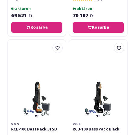
raktáron
raktáron
69 521
70 107
Ft
Ft
Kosárba
Kosárba
VGS
VGS
RCB-
RCB-
100
100
Bass
Bass
Pack
Pack
3TSB
Black
VGS
VGS
RCB-100 Bass Pack 3TSB
RCB-100 Bass Pack Black