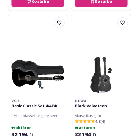
Kosárba
Kosárba
VGS
Gewa
Basic
Black
Classic
Velveteen
Set
4/4
BK
VGS
GEWA
Basic Classic Set 4/4 BK
Black Velveteen
4/4-es klasszikus gitár szett
Akusztikus gitár
4.8
(4)
raktáron
raktáron
32 194
32 194
Ft
Ft