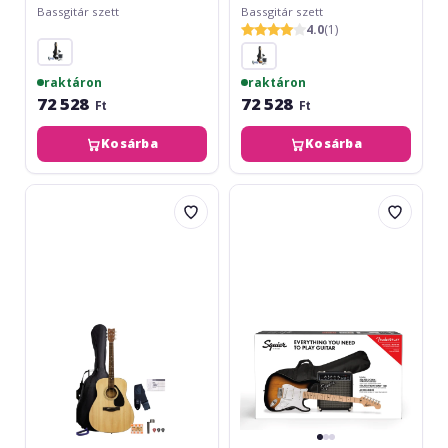
Bassgitár szett
Bassgitár szett
4.0
(1)
raktáron
raktáron
72 528
72 528
Ft
Ft
Kosárba
Kosárba
Yamaha
Fender
F-
Squier
310
Sonic
Pack
Stratocaster
II
Pack
NT
-
2-
Color
Sunburst