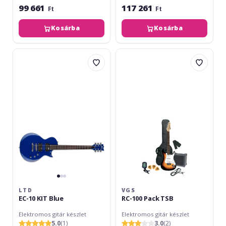
99 661
117 261
Ft
Ft
Kosárba
Kosárba
LTD
VGS
EC-
RC-
10
100
KIT
Pack
Blue
TSB
LTD
VGS
EC-10 KIT Blue
RC-100 Pack TSB
Elektromos gitár készlet
Elektromos gitár készlet
5.0
(1)
3.0
(2)