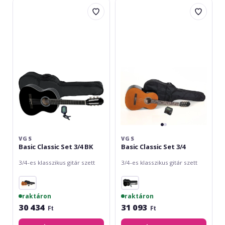
VGS
VGS
Basic
Basic
Classic
Classic
Set
Set
3/4
3/4
BK
VGS
VGS
Basic Classic Set 3/4 BK
Basic Classic Set 3/4
3/4-es klasszikus gitár szett
3/4-es klasszikus gitár szett
raktáron
raktáron
30 434
31 093
Ft
Ft