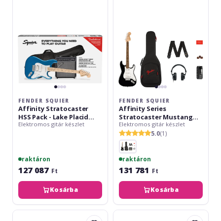
HSS
Stratocaster
Pack
Mustang
-
Micro
Lake
Pack
Placid
Laurel
Blue
FB
FENDER SQUIER
FENDER SQUIER
Affinity Stratocaster
Affinity Series
HSS Pack - Lake Placid
Stratocaster Mustang
Elektromos gitár készlet
Elektromos gitár készlet
Blue
Micro Pack Laurel FB
5.0
(1)
raktáron
raktáron
127 087
131 781
Ft
Ft
Kosárba
Kosárba
Fender
Fender