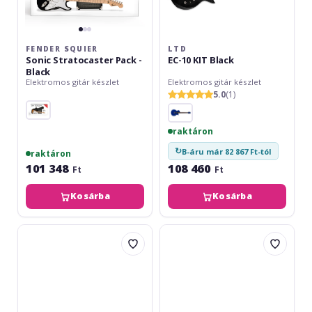
FENDER SQUIER
LTD
Sonic Stratocaster Pack -
EC-10 KIT Black
Black
Elektromos gitár készlet
Elektromos gitár készlet
5.0
(1)
raktáron
↻
B-áru már 82 867 Ft-tól
raktáron
101 348
108 460
Ft
Ft
Kosárba
Kosárba
Yamaha
Fender
EG-
Squier
112
Affinity
GP
Stratocaster
II
HSS
Bk
Pack