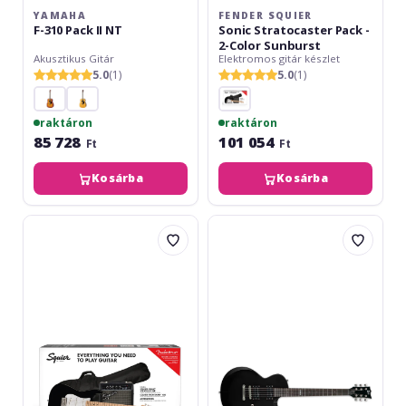
YAMAHA
FENDER SQUIER
F-310 Pack II NT
Sonic Stratocaster Pack -
2-Color Sunburst
Akusztikus Gitár
Elektromos gitár készlet
5.0
(1)
5.0
(1)
raktáron
raktáron
85 728
101 054
Ft
Ft
Kosárba
Kosárba
Fender
LTD
Squier
EC-
Sonic
10
Stratocaster
KIT
Pack
Black
-
Black