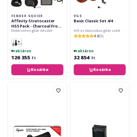
FENDER SQUIER
VGS
Affinity Stratocaster
Basic Classic Set 4/4
HSS Pack - Charcoal Frost
Elektromos gitár készlet
4/4-es klasszikus gitár szett
Metallic
4.6
(5)
raktáron
raktáron
126 355
32 854
Ft
Ft
Kosárba
Kosárba
Fender
Yamaha
Squier
EG-
Sonic
112
Stratocaster
GP
Pack
II
-
Bk
Black