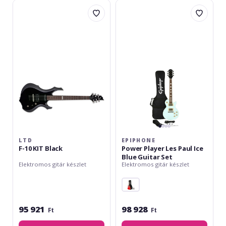
LTD
Epiphone
F-
Power
10
Player
KIT
Les
Black
Paul
Ice
Blue
Guitar
Set
LTD
EPIPHONE
F-10 KIT Black
Power Player Les Paul Ice
Blue Guitar Set
Elektromos gitár készlet
Elektromos gitár készlet
95 921
98 928
Ft
Ft