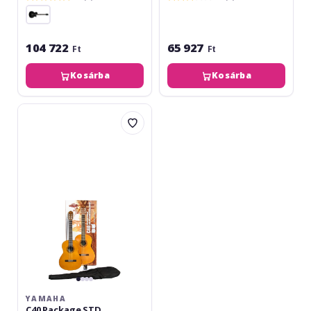
104 722
65 927
Ft
Ft
Kosárba
Kosárba
Yamaha
C40
Package
STD
YAMAHA
C40 Package STD