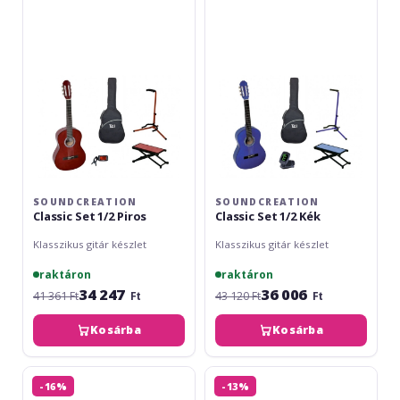
1/2
1/2
Piros
Kék
SOUNDCREATION
SOUNDCREATION
Classic Set 1/2 Piros
Classic Set 1/2 Kék
Klasszikus gitár készlet
Klasszikus gitár készlet
raktáron
raktáron
34 247
36 006
41 361 Ft
Ft
43 120 Ft
Ft
Kosárba
Kosárba
Soundcreation
Soundcreation
-16%
-13%
Hora
4/4-