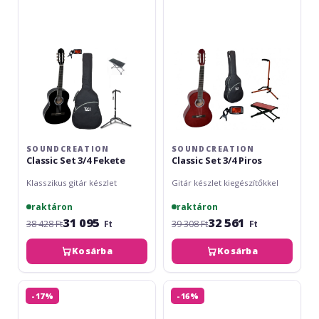
Fekete
Piros
SOUNDCREATION
SOUNDCREATION
Classic Set 3/4 Fekete
Classic Set 3/4 Piros
Klasszikus gitár készlet
Gitár készlet kiegészítőkkel
raktáron
raktáron
31 095
32 561
38 428 Ft
Ft
39 308 Ft
Ft
Kosárba
Kosárba
Soundcreation
Soundcreation
-17%
-16%
Classic
Classic
Set
Set