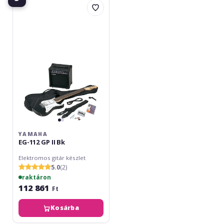
EG-
112
GP
II
Bk
YAMAHA
EG-112 GP II Bk
Elektromos gitár készlet
5.0
(2)
raktáron
112 861
Ft
Kosárba