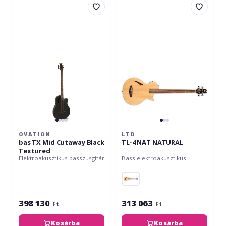
bas
TL-
TX
4
Mid
NAT
Cutaway
NATURAL
Black
Textured
OVATION
LTD
bas TX Mid Cutaway Black
TL-4 NAT NATURAL
Textured
Elektroakusztikus basszusgitár
Bass elektroakusztikus
398 130
313 063
Ft
Ft
Kosárba
Kosárba