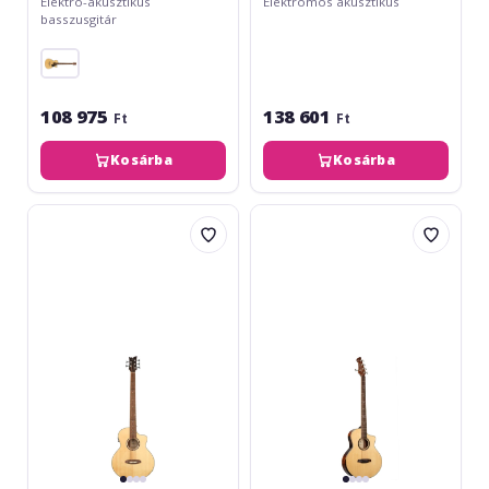
Elektro-akusztikus
Elektromos akusztikus
basszusgitár
108 975
138 601
Ft
Ft
Kosárba
Kosárba
Ortega
Ortega
Deep
Signature
Series
Series
7
Acoustic
Acoustic
Bass
Bass
5-
5
String
String
-
D7CE-
Natural
5
+
Gig
Bag
KTSM2-