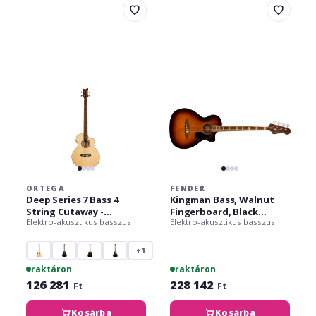
Deep
Kingman
Series
Bass,
7
Walnut
Bass
Fingerboard,
4
Black
String
Pickguard,
Cutaway
Shaded
-
Edge
Mahogany
Burst
/
Spruce
ORTEGA
FENDER
Deep Series 7 Bass 4
Kingman Bass, Walnut
String Cutaway -
Fingerboard, Black
Elektro-akusztikus basszus
Elektro-akusztikus basszus
Mahogany / Spruce
Pickguard, Shaded Edge
Burst
+1
raktáron
raktáron
126 281
228 142
Ft
Ft
Kosárba
Kosárba