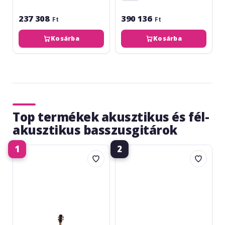
237 308
390 136
Ft
Ft
Kosárba
Kosárba
Top termékek akusztikus és fél-
akusztikus basszusgitárok
1
2
Hora
Fender
Reghin
CB-
Jumbo
60
Bass
SCE
Natural