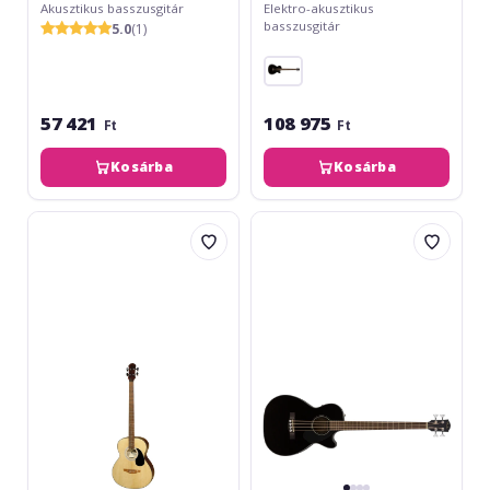
Akusztikus basszusgitár
Elektro-akusztikus
basszusgitár
5.0
(1)
57 421
108 975
Ft
Ft
Kosárba
Kosárba
Hora
Fender
Reghin
CB-
Jumbo
60
Bass
SCE
EQ
Black