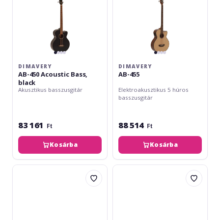
DIMAVERY
DIMAVERY
AB-450 Acoustic Bass,
AB-455
black
Akusztikus basszusgitár
Elektroakusztikus 5 húros
basszusgitár
83 161
88 514
Ft
Ft
Kosárba
Kosárba
Dimavery
Ovation
AB-
Celebrity
455
E-
Acoustic
Acoustic
Bass,
Bass
5-
CEB44-