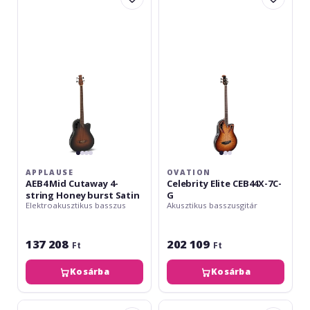
Mid
Elite
Cutaway
CEB44X-
4-
7C-
string
G
Honey
burst
Satin
APPLAUSE
OVATION
AEB4 Mid Cutaway 4-
Celebrity Elite CEB44X-7C-
string Honey burst Satin
G
Elektroakusztikus basszus
Akusztikus basszusgitár
137 208
202 109
Ft
Ft
Kosárba
Kosárba
Ovation
LTD