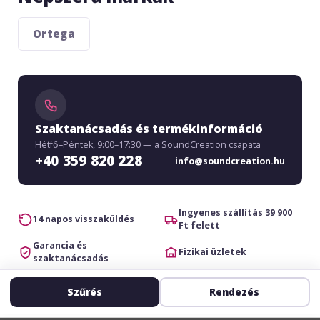
Ortega
Szaktanácsadás és termékinformáció
Hétfő–Péntek, 9:00–17:30 — a SoundCreation csapata
+40 359 820 228
info@soundcreation.hu
Ingyenes szállítás 39 900
14 napos visszaküldés
Ft felett
Garancia és
Fizikai üzletek
szaktanácsadás
Szűrés
Rendezés