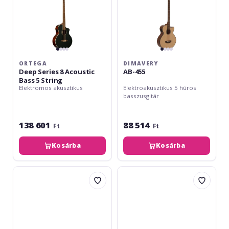
ORTEGA
DIMAVERY
Deep Series 8 Acoustic
AB-455
Bass 5 String
Elektromos akusztikus
Elektroakusztikus 5 húros
basszusgitár
138 601
88 514
Ft
Ft
Kosárba
Kosárba
Ortega
Ortega
Signature
Deep
Series
Series
Acoustic
Acoustic
Bass
Bass
5-
4-