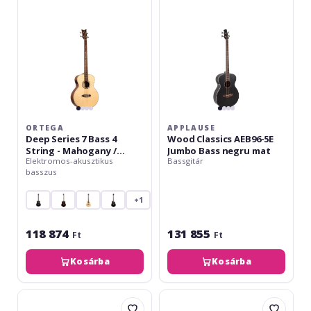
4
Jumbo
String
Bass
-
negru
Mahogany
mat
/
Spruce
ORTEGA
APPLAUSE
Deep Series 7 Bass 4
Wood Classics AEB96-5E
String - Mahogany /
Jumbo Bass negru mat
Elektromos-akusztikus
Bassgitár
Spruce
basszus
+1
118 874
131 855
Ft
Ft
Kosárba
Kosárba
Applause
Ovation
AEB4
Celebrity