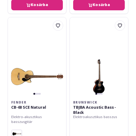
Kosárba
Kosárba
Fender
Brunswick
CB-
TBJBA
60
Acoustic
SCE
Bass
Natural
-
Black
FENDER
BRUNSWICK
CB-60 SCE Natural
TBJBA Acoustic Bass -
Black
Elektro-akusztikus
Elektroakusztikus basszus
basszusgitár