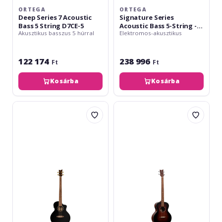
5
ORTEGA
ORTEGA
Deep Series 7 Acoustic
Signature Series
Bass 5 String D7CE-5
Acoustic Bass 5-String -
Akusztikus basszus 5 húrral
Elektromos-akusztikus
Natural + Gig Bag KTSM2-
5
122 174
238 996
Ft
Ft
Kosárba
Kosárba
Ortega
Ortega
Deep
Deep
Series
Series
8
7
Bass
Bass
4
4
String
String
-
-
Gloss
Bourbon
Black
Burst
-
-
Mahogany
Mahogany