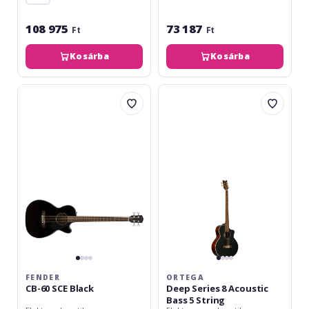
108 975
73 187
Ft
Ft
Kosárba
Kosárba
Fender
Ortega
CB-
Deep
60
Series
SCE
8
Black
Acoustic
Bass
5
String
FENDER
ORTEGA
CB-60 SCE Black
Deep Series 8 Acoustic
Bass 5 String