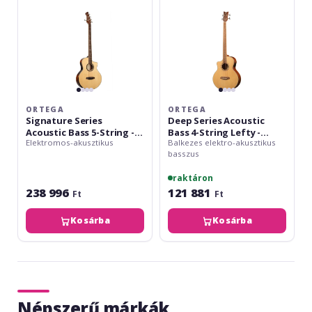
String
String
-
Lefty
Natural
-
+
Medium
Gig
Scale
Bag
KTSM2-
5
ORTEGA
ORTEGA
Signature Series
Deep Series Acoustic
Acoustic Bass 5-String -
Bass 4-String Lefty -
Elektromos-akusztikus
Balkezes elektro-akusztikus
Natural + Gig Bag KTSM2-
Medium Scale
basszus
5
raktáron
238 996
121 881
Ft
Ft
Kosárba
Kosárba
Népszerű márkák