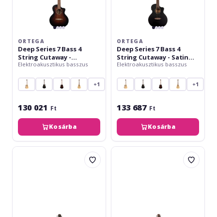
Burst
Black
-
-
Mahogany
Mahogany
/
/
ORTEGA
ORTEGA
Spruce
Spruce
Deep Series 7 Bass 4
Deep Series 7 Bass 4
String Cutaway -
String Cutaway - Satin
Elektroakusztikus basszus
Elektroakusztikus basszus
Bourbon Burst -
Black - Mahogany /
Mahogany / Spruce
Spruce
+1
+1
130 021
133 687
Ft
Ft
Kosárba
Kosárba
Dimavery
Dimavery
AB-
AB-
450
455
Acoustic
Bass,
black