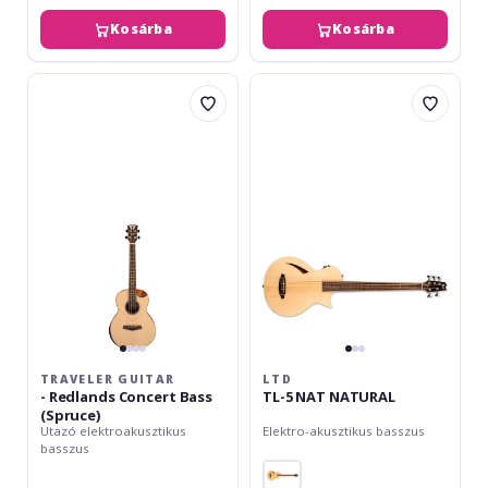
Kosárba
Kosárba
Traveler
LTD
Guitar
TL-
-
5
Redlands
NAT
Concert
NATURAL
Bass
(Spruce)
TRAVELER GUITAR
LTD
- Redlands Concert Bass
TL-5 NAT NATURAL
(Spruce)
Utazó elektroakusztikus
Elektro-akusztikus basszus
basszus