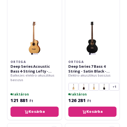
Acoustic
7
Bass
Bass
4-
4
String
String
Lefty
-
-
Satin
Medium
Black
Scale
-
Mahogany
/
Spruce
ORTEGA
ORTEGA
Deep Series Acoustic
Deep Series 7 Bass 4
Bass 4-String Lefty -
String - Satin Black -
Balkezes elektro-akusztikus
Elektro-akusztikus basszus
Medium Scale
Mahogany / Spruce
basszus
+1
raktáron
raktáron
121 881
126 281
Ft
Ft
Kosárba
Kosárba
Ortega
Fender