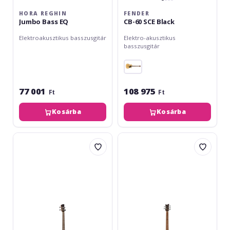
HORA REGHIN
FENDER
Jumbo Bass EQ
CB-60 SCE Black
Elektroakusztikus basszusgitár
Elektro-akusztikus
basszusgitár
77 001
108 975
Ft
Ft
Kosárba
Kosárba
Brunswick
Ortega
TBJBA
Deep
Acoustic
Series
Bass
7
-
Acoustic
Black
Bass
5
String
D7CE-
5