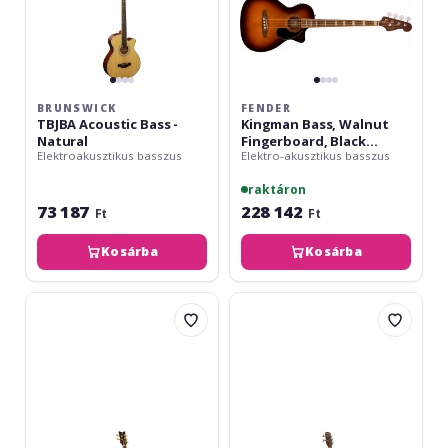
Burst
BRUNSWICK
FENDER
TBJBA Acoustic Bass -
Kingman Bass, Walnut
Natural
Fingerboard, Black
Elektroakusztikus basszus
Elektro-akusztikus basszus
Pickguard, Shaded Edge
Burst
raktáron
73 187
228 142
Ft
Ft
Kosárba
Kosárba
Ortega
Dimavery
Deep
AB-
Series
455
8
Acoustic
Bass
5
String