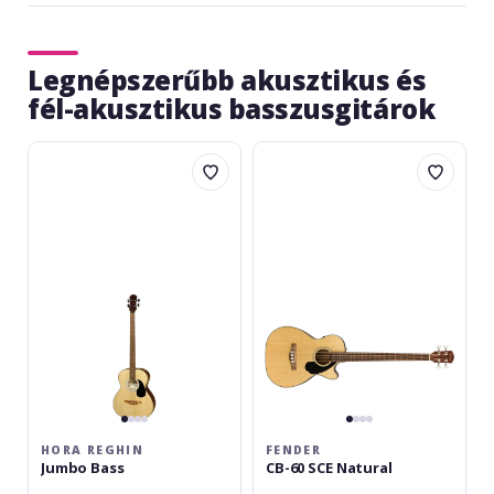
Legnépszerűbb akusztikus és
fél-akusztikus basszusgitárok
Hora
Fender
Reghin
CB-
Jumbo
60
Bass
SCE
Natural
HORA REGHIN
FENDER
Jumbo Bass
CB-60 SCE Natural