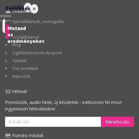
Szűrők
✕
Rendezés
✕
Oldaltérkép
Ajándékkártyák, csomagolás
Ajánlott
Mutasd
Rólunk
az
Szolgáltatások
Ár
eredményeket
Blog
szerint
Ügyfélinformációs központ
növekvő
Gyártók
Ár
Top termékek
szerint
Kapcsolat
csökkenő
Hírlevél
Legnagyobb
Promóciók, audio hírek, új készletek - iratkozzon fel most
akció
ingyenesen hírlevelünkre!
feliratkozás
Fizetési módok