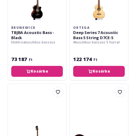
BRUNSWICK
ORTEGA
TBJBA Acoustic Bass -
Deep Series 7 Acoustic
Black
Bass 5 String D7CE-5
Elektroakusztikus basszus
Akusztikus basszus 5 húrral
73 187
122 174
Ft
Ft
Kosárba
Kosárba
Brunswick
Fender
TBJBA
Kingman
Acoustic
Bass,
Bass
Walnut
-
Fingerboard,
Natural
Black
Pickguard,
Shaded
Edge