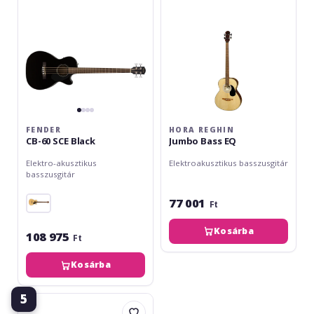
FENDER
HORA REGHIN
CB-60 SCE Black
Jumbo Bass EQ
Elektro-akusztikus
Elektroakusztikus basszusgitár
basszusgitár
77 001
Ft
Kosárba
108 975
Ft
Kosárba
5
Brunswick
TBJBA