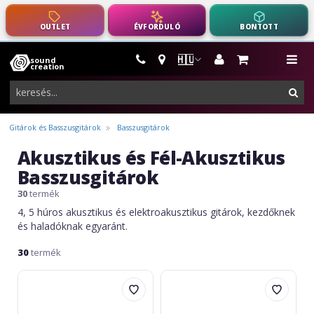
OUTLET
ÉVFORDULÓ
BONTOTT
🇭🇺
sound
hangszerek,
me
creation
pro-
ker
audio
felszerelés
Gitárok és Basszusgitárok
Basszusgitárok
Akusztikus és Fél-Akusztikus
Basszusgitárok
30
termék
4, 5 húros akusztikus és elektroakusztikus gitárok, kezdőknek
és haladóknak egyaránt.
30
termék
Ortega
Ortega
Deep
Deep
Series
Series