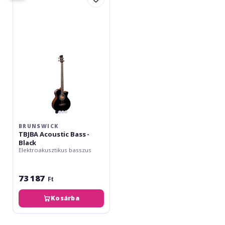
Acoustic
Bass
-
Black
BRUNSWICK
TBJBA Acoustic Bass -
Black
Elektroakusztikus basszus
73 187
Ft
Kosárba