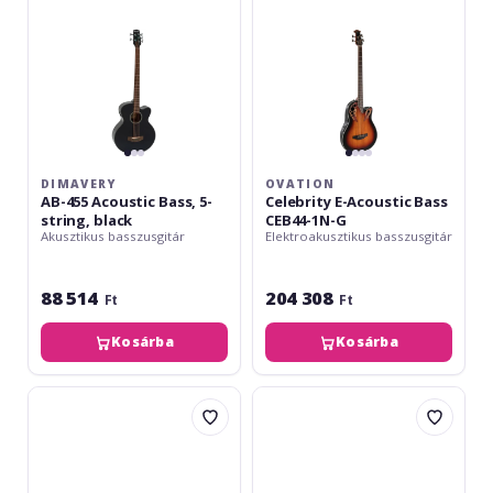
string,
1N-
black
G
DIMAVERY
OVATION
AB-455 Acoustic Bass, 5-
Celebrity E-Acoustic Bass
string, black
CEB44-1N-G
Akusztikus basszusgitár
Elektroakusztikus basszusgitár
88 514
204 308
Ft
Ft
Kosárba
Kosárba
Ortega
Applause
Deep
Wood
Series
Classics
7
AEB96-
Bass
5E