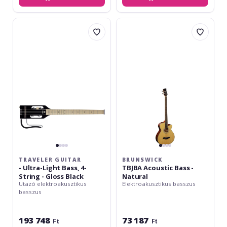
Traveler
Brunswick
Guitar
TBJBA
-
Acoustic
Ultra-
Bass
Light
-
Bass,
Natural
4-
String
-
Gloss
Black
TRAVELER GUITAR
BRUNSWICK
- Ultra-Light Bass, 4-
TBJBA Acoustic Bass -
String - Gloss Black
Natural
Utazó elektroakusztikus
Elektroakusztikus basszus
basszus
193 748
73 187
Ft
Ft