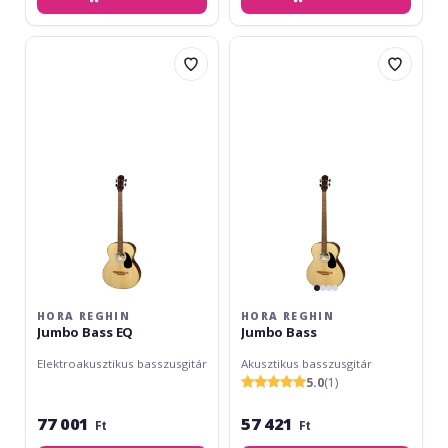
Hora
Hora
Reghin
Reghin
Jumbo
Jumbo
Bass
Bass
EQ
HORA REGHIN
HORA REGHIN
Jumbo Bass EQ
Jumbo Bass
Elektroakusztikus basszusgitár
Akusztikus basszusgitár
5.0
(1)
77 001
57 421
Ft
Ft