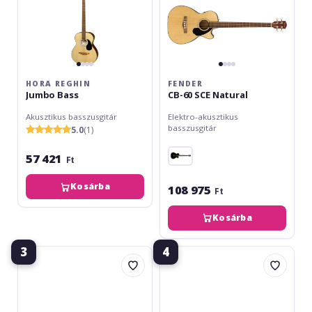
HORA REGHIN
FENDER
Jumbo Bass
CB-60 SCE Natural
Akusztikus basszusgitár
Elektro-akusztikus
basszusgitár
5.0
(1)
57 421
Ft
Kosárba
108 975
Ft
Kosárba
3
4
Fender
Hora
CB-
Reghin
60
Jumbo
SCE
Bass
Black
EQ