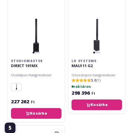
G2
STUDIOMASTER
LD SYSTEMS
DIRECT 101MX
MAUI 11 G2
Osztályos Hangrendszer
Ososzlopos hangrendszer
5.0
(1)
raktáron
298 396
Ft
227 262
Ft
Kosárba
Kosárba
5
LD