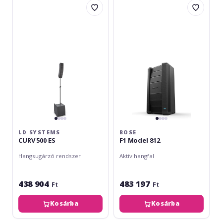
Systems
F1
CURV
Model
500
812
ES
LD SYSTEMS
BOSE
CURV 500 ES
F1 Model 812
Hangsugárzó rendszer
Aktív hangfal
438 904
483 197
Ft
Ft
Kosárba
Kosárba