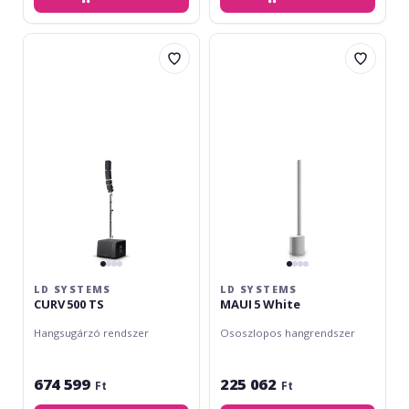
LD
LD
Systems
Systems
CURV
MAUI
500
5
TS
White
LD SYSTEMS
LD SYSTEMS
CURV 500 TS
MAUI 5 White
Hangsugárzó rendszer
Ososzlopos hangrendszer
674 599
225 062
Ft
Ft