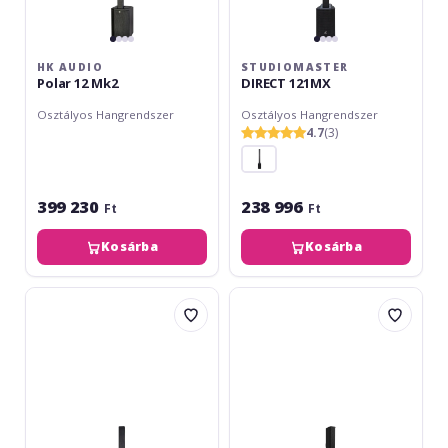
HK AUDIO
STUDIOMASTER
Polar 12 Mk2
DIRECT 121MX
Osztályos Hangrendszer
Osztályos Hangrendszer
4.7
(3)
399 230
238 996
Ft
Ft
Kosárba
Kosárba
Studiomaster
Electro-
DIRECT
Voice
101MX
Evolve
70
Black
Column
System