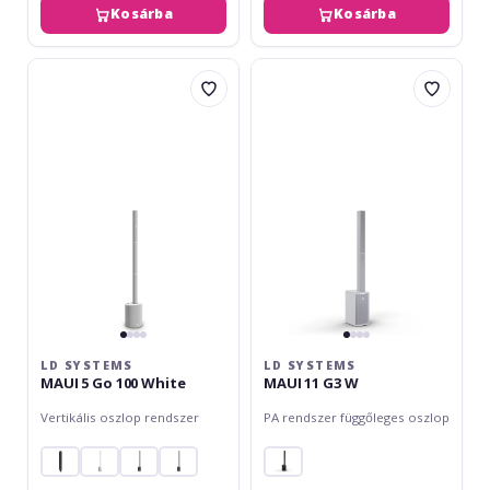
Kosárba
Kosárba
LD
LD
Systems
Systems
MAUI
MAUI
5
11
Go
G3
100
W
White
LD SYSTEMS
LD SYSTEMS
MAUI 5 Go 100 White
MAUI 11 G3 W
Vertikális oszlop rendszer
PA rendszer függőleges oszlop