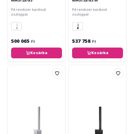
MAUI 28 G3
MAUI 28 G3 W
PA rendszer kardioid
PA rendszer kardioid
oszloppal
oszloppal
500 065
537 758
Ft
Ft
Kosárba
Kosárba
LD
LD
Systems
Systems
MAUI
MAUI
28
28
G3
G3
MIX
MIX
W