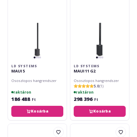
5
11
G2
LD SYSTEMS
LD SYSTEMS
MAUI 5
MAUI 11 G2
Ososzlopos hangrendszer
Ososzlopos hangrendszer
5.0
(1)
raktáron
raktáron
186 488
298 396
Ft
Ft
Kosárba
Kosárba
LD
HK
Systems
Audio