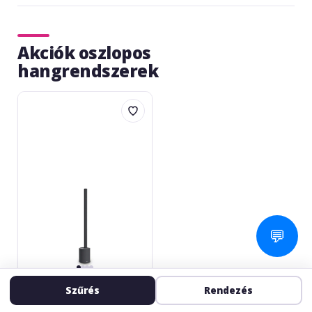
Akciók oszlopos
hangrendszerek
LD
Systems
MAUI
5
Go
💬
LD SYSTEMS
Szűrés
Rendezés
MAUI 5 Go