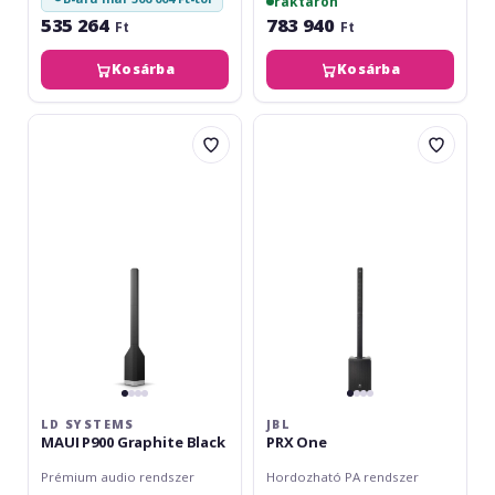
raktáron
535 264
783 940
Ft
Ft
Kosárba
Kosárba
LD
JBL
Systems
PRX
MAUI
One
P900
Graphite
Black
LD SYSTEMS
JBL
MAUI P900 Graphite Black
PRX One
Prémium audio rendszer
Hordozható PA rendszer