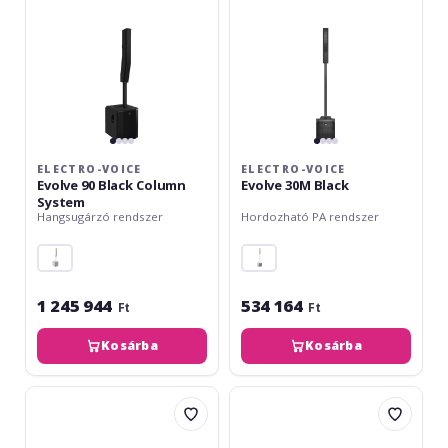
System
ELECTRO-VOICE
ELECTRO-VOICE
Evolve 90 Black Column
Evolve 30M Black
System
Hangsugárzó rendszer
Hordozható PA rendszer
1 245 944
534 164
Ft
Ft
Kosárba
Kosárba
Electro-
Electro-
Voice
Voice
Evolve
Evolve