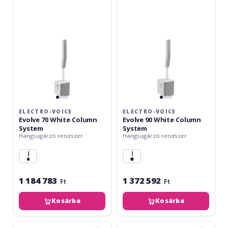
70
90
White
White
Column
Column
System
System
ELECTRO-VOICE
ELECTRO-VOICE
Evolve 70 White Column
Evolve 90 White Column
System
System
Hangsugárzó rendszer
Hangsugárzó rendszer
1 184 783
1 372 592
Ft
Ft
Kosárba
Kosárba
LD
LD