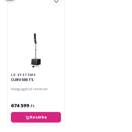
Systems
CURV
500
TS
LD SYSTEMS
CURV 500 TS
Hangsugárzó rendszer
674 599
Ft
Kosárba