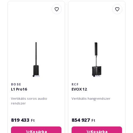
Bose
RCF
L1
EVOX
Pro16
12
BOSE
RCF
L1 Pro16
EVOX 12
Vertikális soros audio
Vertikális hangrendszer
rendszer
819 433
854 927
Ft
Ft
Kosárba
Kosárba