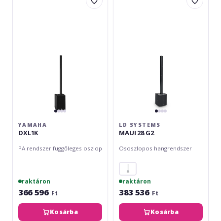
DXL1K
Systems
MAUI
28
G2
YAMAHA
LD SYSTEMS
DXL1K
MAUI 28 G2
PA rendszer függőleges oszlop
Ososzlopos hangrendszer
raktáron
raktáron
366 596
383 536
Ft
Ft
Kosárba
Kosárba