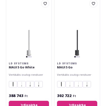
Systems
Systems
MAUI
MAUI
5
5
Go
Go
White
LD SYSTEMS
LD SYSTEMS
MAUI 5 Go White
MAUI 5 Go
Vertikális oszlop rendszer
Vertikális oszlop rendszer
388 743
302 722
Ft
Ft
Kosárba
Kosárba