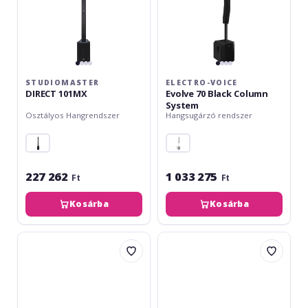
STUDIOMASTER
ELECTRO-VOICE
DIRECT 101MX
Evolve 70 Black Column
System
Osztályos Hangrendszer
Hangsugárzó rendszer
227 262
1 033 275
Ft
Ft
Kosárba
Kosárba
Electro-
Electro-
Voice
Voice
Evolve
Evolve
90
30M
Black
Black
Column