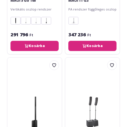
MAUI 5 Go 100
MAUI 11 G3
Vertikális oszlop rendszer
PA rendszer függőleges oszlop
291 796
347 236
Ft
Ft
Kosárba
Kosárba
Bose
LD
L1
Systems
Pro8
CURV
500
Power
Set