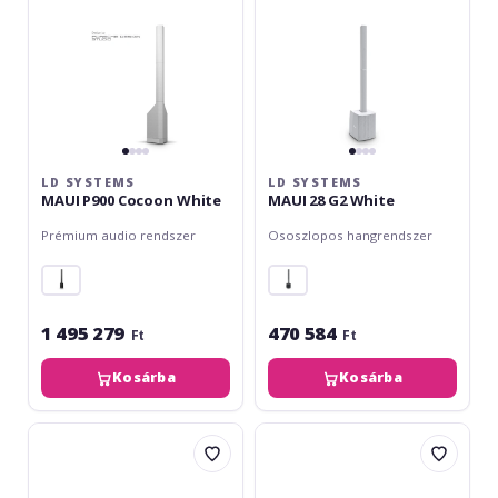
LD SYSTEMS
LD SYSTEMS
MAUI P900 Cocoon White
MAUI 28 G2 White
Prémium audio rendszer
Ososzlopos hangrendszer
1 495 279
470 584
Ft
Ft
Kosárba
Kosárba
Omnitronic
HK
PEN
Audio
ONE
Polar