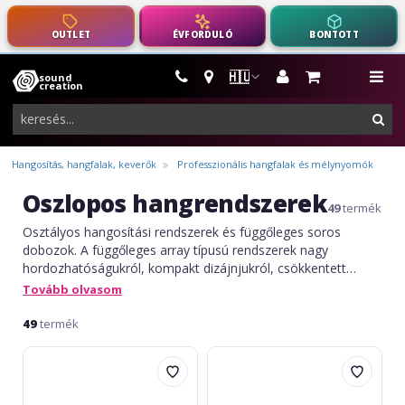
OUTLET
ÉVFORDULÓ
BONTOTT
🇭🇺
sound
hangszerek,
me
creation
pro-
ker
audio
felszerelés
Hangosítás, hangfalak, keverők
Professzionális hangfalak és mélynyomók
Oszlopos hangrendszerek
49
termék
Osztályos hangosítási rendszerek és függőleges soros
dobozok. A függőleges array típusú rendszerek nagy
hordozhatóságukról, kompakt dizájnjukról, csökkentett
mikrofon visszajelzésükről és a több full-range hangszórónak
Tovább olvasom
és fejlett DSP processzoroknak köszönhető kiegyensúlyozott
hangzásukról ismertek. Ezeket a rendszereket zenészek,
49
termék
szólisták, DJ-k, bemutatók/események, partik stb. számára
LD
LD
ajánlják.
Systems
Systems
MAUI
MAUI