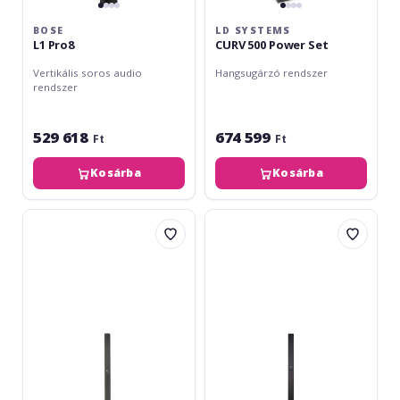
BOSE
LD SYSTEMS
L1 Pro8
CURV 500 Power Set
Vertikális soros audio
Hangsugárzó rendszer
rendszer
529 618
674 599
Ft
Ft
Kosárba
Kosárba
HK
Studiomaster
Audio
DIRECT
Polar
121MX
12
Mk2