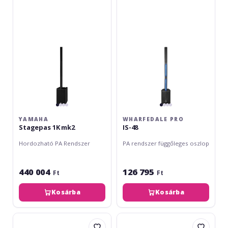
1K
IS-
mk2
48
YAMAHA
WHARFEDALE PRO
Stagepas 1K mk2
IS-48
Hordozható PA Rendszer
PA rendszer függőleges oszlop
440 004
126 795
Ft
Ft
Kosárba
Kosárba
RCF
RCF
EVOX
EVOX