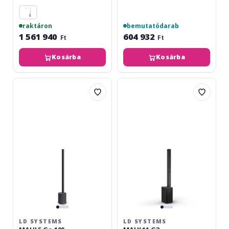
raktáron
bemutatódarab
1 561 940
604 932
Ft
Ft
Kosárba
Kosárba
LD
LD
Systems
Systems
MAUI
MAUI
5
11
Go
G3
100
LD SYSTEMS
LD SYSTEMS