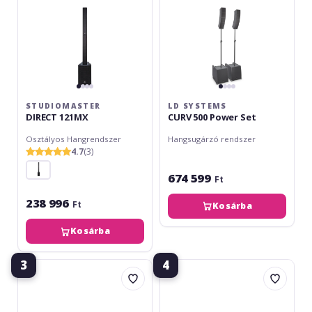
STUDIOMASTER
LD SYSTEMS
DIRECT 121MX
CURV 500 Power Set
Osztályos Hangrendszer
Hangsugárzó rendszer
4.7
(3)
674 599
Ft
238 996
Ft
Kosárba
Kosárba
3
4
Studiomaster
LD
DIRECT
Systems
101MX
MAUI
11