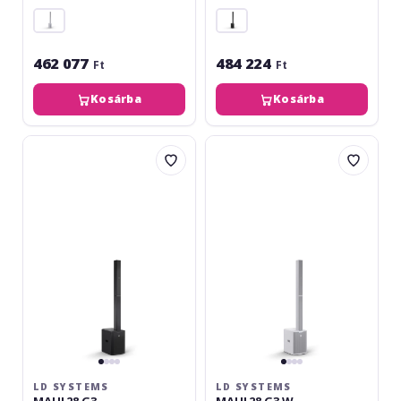
462 077
484 224
Ft
Ft
Kosárba
Kosárba
LD
LD
Systems
Systems
MAUI
MAUI
28
28
G3
G3
W
LD SYSTEMS
LD SYSTEMS