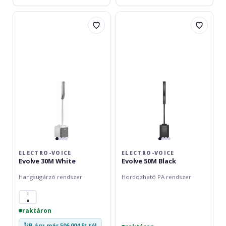
Electro-
Electro-
Voice
Voice
Evolve
Evolve
30M
50M
White
Black
ELECTRO-VOICE
ELECTRO-VOICE
Evolve 30M White
Evolve 50M Black
Hangsugárzó rendszer
Hordozható PA rendszer
raktáron
↻
B-áru már 506 004 Ft-tól