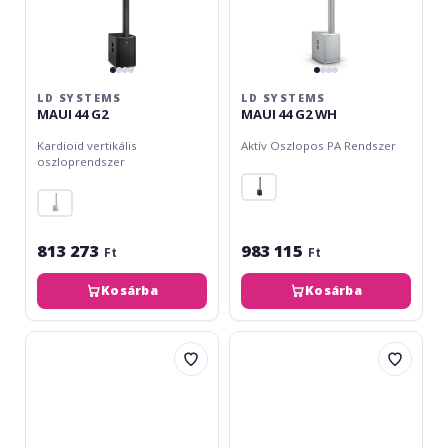
LD SYSTEMS
LD SYSTEMS
MAUI 44 G2
MAUI 44 G2 WH
Kardioid vertikális
Aktív Oszlopos PA Rendszer
oszloprendszer
813 273
983 115
Ft
Ft
Kosárba
Kosárba
LD
LD
Systems
Systems
MAUI
MAUI
P900
28
Cocoon
G2
White
White