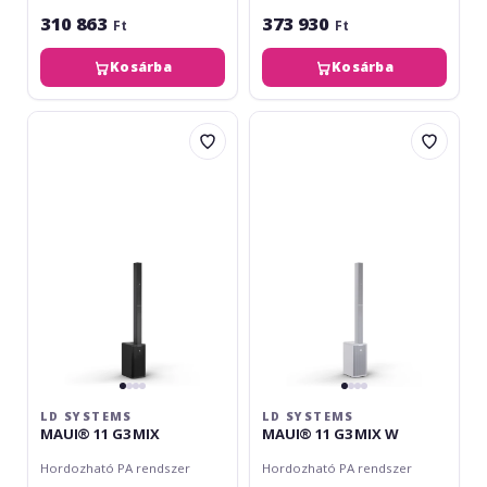
310 863
373 930
Ft
Ft
Kosárba
Kosárba
LD
LD
Systems
Systems
MAUI®
MAUI®
11
11
G3
G3
MIX
MIX
W
LD SYSTEMS
LD SYSTEMS
MAUI® 11 G3 MIX
MAUI® 11 G3 MIX W
Hordozható PA rendszer
Hordozható PA rendszer