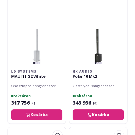
MAUI
Polar
11
10
G2
Mk2
White
LD SYSTEMS
HK AUDIO
MAUI 11 G2 White
Polar 10 Mk2
Ososzlopos hangrendszer
Osztályos Hangrendszer
raktáron
raktáron
317 756
343 936
Ft
Ft
Kosárba
Kosárba
Yamaha
LD