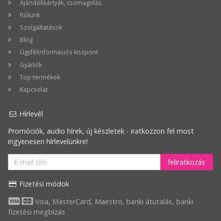
Ajándékkártyák, csomagolás
Rólunk
Szolgáltatások
Blog
Ügyfélinformációs központ
Gyártók
Top termékek
Kapcsolat
Hírlevél
Promóciók, audio hírek, új készletek - iratkozzon fel most
ingyenesen hírlevelünkre!
feliratkozás
Fizetési módok
Visa, MasterCard, Maestro, banki átutalás, banki
fizetési megbízás