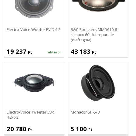
EVID
8
6.2
Himaxx
60
-
kit
Electro-Voice Woofer EVID 6.2
B&C Speakers MMD610-8
reparatie
Himaxx 60 - kit reparatie
(diafragma)
(diafragma)
19 237
43 183
Ft
Ft
raktáron
Electro-
Monacor
Voice
SP-
Tweeter
5/8
Evid
4.2/6.2
Electro-Voice Tweeter Evid
Monacor SP-5/8
4.2/6.2
20 780
5 100
Ft
Ft