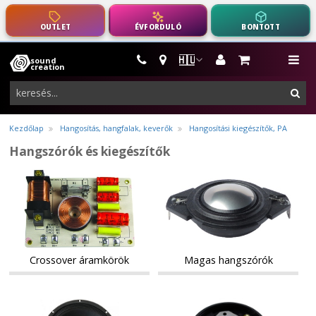
OUTLET
ÉVFORDULÓ
BONTOTT
🇭🇺
sound
hangszerek,
me
creation
pro-
ker
audio
felszerelés
Kezdőlap
Hangosítás, hangfalak, keverők
Hangosítási kiegészítők, PA
Hangszórók és kiegészítők
Crossover
Magas
Crossover
Magas
áramkörök
hangszórók
áramkörök
hangszórók
Crossover áramkörök
Magas hangszórók
Közép-/mélyhangszórók
Javító
Közép-/mélyhangszórók
Javító
készletek