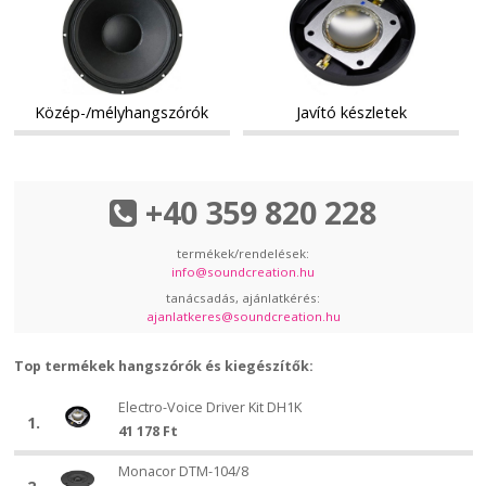
készletek
Közép-/mélyhangszórók
Javító készletek
+40 359 820 228
termékek/rendelések:
info@soundcreation.hu
tanácsadás, ajánlatkérés:
ajanlatkeres@soundcreation.hu
Top termékek hangszórók és kiegészítők:
Electro-
Electro-Voice Driver Kit DH1K
1.
Voice
41 178
Ft
Electro-
Driver
Monacor
Voice
Kit
Monacor DTM-104/8