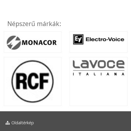
Népszerű márkák:
Oldaltérkép