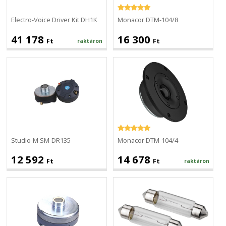
Electro-Voice Driver Kit DH1K
Monacor DTM-104/8
41 178
16 300
Ft
Ft
raktáron
Studio-
Monacor
M
DTM-
SM-
104/4
DR135
Studio-M SM-DR135
Monacor DTM-104/4
12 592
14 678
Ft
Ft
raktáron
Studio-
Monacor
M
PL-
SM-
2418
DR175