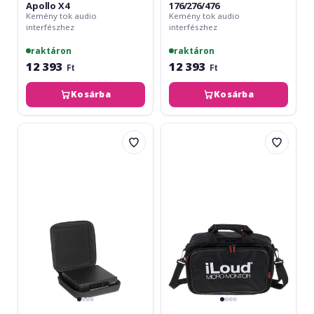
Apollo X4
176/276/476
Kemény tok audio
Kemény tok audio
interfészhez
interfészhez
raktáron
raktáron
12 393
12 393
Ft
Ft
Kosárba
Kosárba
UDG
IK
Creator
Multimedia
Hardcase
iLoud
UAD-
Micro
2
Monitor
Travel
Bag