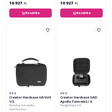
10 927
10 927
Ft
Ft
Kosárba
Kosárba
UDG
UDG
Creator
Creator
Hardcase
Hardcase
UA
UAD
Volt
Apollo
1/2
Twin
mk2
/
X
UDG
UDG
Creator Hardcase UA Volt
Creator Hardcase UAD
1/2
Apollo Twin mk2 / X
Kemény tok audio
Hangkártya tok
interfészhez