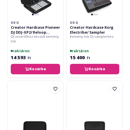
UDG
UDG
Creator Hardcase Pioneer
Creator Hardcase Korg
DJ DDJ-XP2/ Reloop
Electribe/ Sampler
DJ vezérlőhöz készült kemény
Kemény tok DJ samplerhez
Buddy/ Ready
tok
raktáron
raktáron
14 593
15 400
Ft
Ft
Kosárba
Kosárba
UDG
UDG
Creator
Creator
Hardcase
Hardcase
Akai
NI
APC
Maschine
64
+/mk3