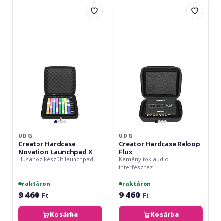
UDG
UDG
Creator
Creator
Hardcase
Hardcase
Novation
Reloop
Launchpad
Flux
X
UDG
UDG
Creator Hardcase
Creator Hardcase Reloop
Novation Launchpad X
Flux
Husához készült launchpad
Kemény tok audio
interfészhez
raktáron
raktáron
9 460
9 460
Ft
Ft
Kosárba
Kosárba