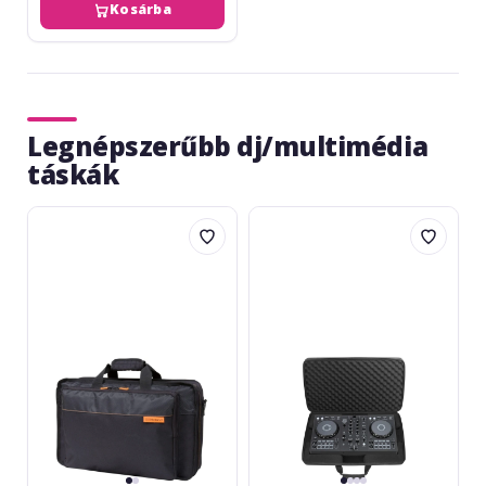
Kosárba
Legnépszerűbb dj/multimédia
táskák
Roland
UDG
CB-
Creator
BDJ202
Hardcase
Pioneer
DJ
DDJ-
FLX4