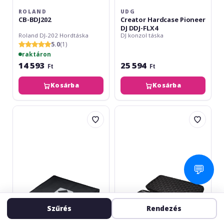
ROLAND
UDG
CB-BDJ202
Creator Hardcase Pioneer
DJ DDJ-FLX4
Roland DJ-202 Hordtáska
DJ konzol táska
5.0
(1)
raktáron
14 593
25 594
Ft
Ft
Kosárba
Kosárba
Novation
Pioneer
Launchpad
DJ
Pro
DJC-
Hard
200
Case
BAG
💬
Szűrés
Rendezés