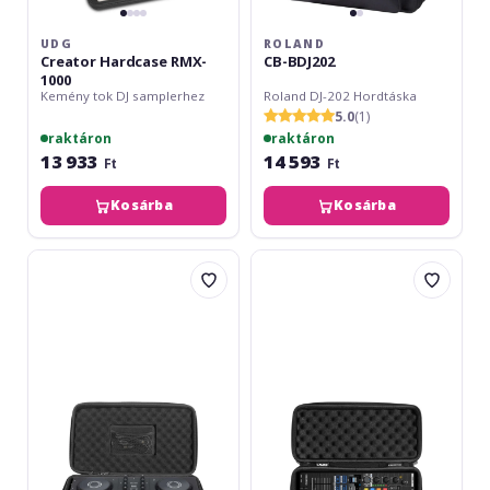
UDG
ROLAND
Creator Hardcase RMX-
CB-BDJ202
1000
Kemény tok DJ samplerhez
Roland DJ-202 Hordtáska
5.0
(1)
raktáron
raktáron
13 933
14 593
Ft
Ft
Kosárba
Kosárba
UDG
UDG
Creator
Creator
Hardcase
Hardcase
AlphaTheta
NI
DDJ-
X1
FLX2
mk3