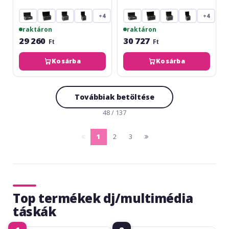
+4
+4
raktáron
raktáron
29 260
30 727
Ft
Ft
Kosárba
Kosárba
Továbbiak betöltése
48 / 137
1
2
3
pagina
(current)
pagina
anterioara
urmatoare
Top termékek dj/multimédia
táskák