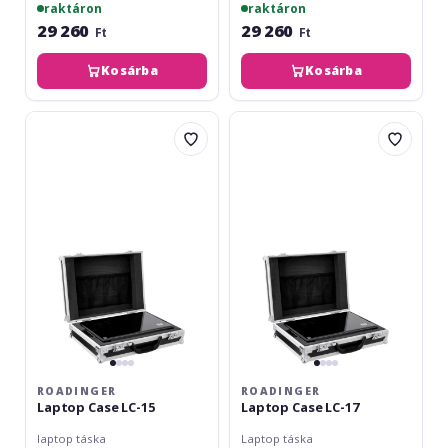
raktáron
raktáron
29 260
29 260
Ft
Ft
Kosárba
Kosárba
Roadinger
Roadinger
Laptop
Laptop
Case
Case
LC-
LC-
15
17
ROADINGER
ROADINGER
Laptop Case LC-15
Laptop Case LC-17
laptop táska
Laptop táska