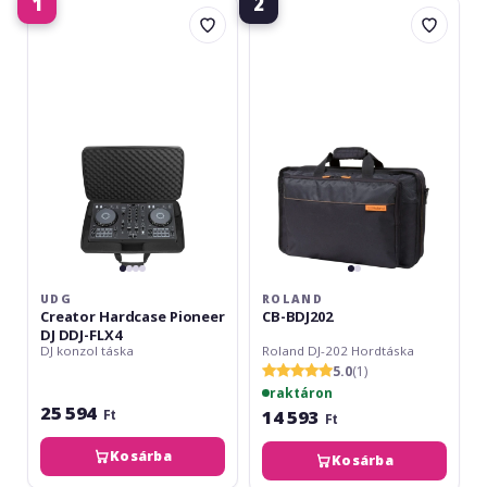
1
2
UDG
Roland
Creator
CB-
Hardcase
BDJ202
Pioneer
DJ
DDJ-
FLX4
UDG
ROLAND
Creator Hardcase Pioneer
CB-BDJ202
DJ DDJ-FLX4
DJ konzol táska
Roland DJ-202 Hordtáska
5.0
(1)
raktáron
25 594
14 593
Ft
Ft
Kosárba
Kosárba