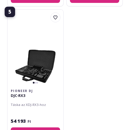
5
Pioneer
DJ
DJC-
RX3
PIONEER DJ
DJC-RX3
Táska az XDJ-RX3-hoz
54 193
Ft