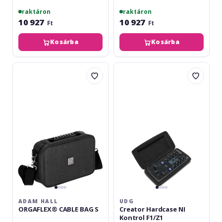
raktáron
raktáron
10 927
10 927
Ft
Ft
Kosárba
Kosárba
Adam
UDG
Hall
Creator
ORGAFLEX®
Hardcase
CABLE
NI
BAG
Kontrol
S
F1/Z1
ADAM HALL
UDG
ORGAFLEX® CABLE BAG S
Creator Hardcase NI
Kontrol F1/Z1