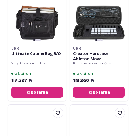
UDG
UDG
Ultimate CourierBag B/O
Creator Hardcase
Ableton Move
Vinyl táska / interfész
Kemény tok vezérlőhöz
raktáron
raktáron
17 527
18 260
Ft
Ft
Kosárba
Kosárba
UDG
UDG
Ultimate
Creator
SlingBag
Hardcase
7"
Akai
MPC