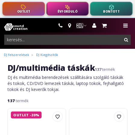
OUTLET
ÉVFORDULÓ
BONTOTT
🇭🇺
sound
hangszerek,
me
creation
pro-
ker
audio
felszerelés
DJ felszerelések
DJ Kiegészítők
DJ/multimédia táskák
137
termék
DJ és multimédia berendezések szállítására szolgáló táskák
és tokok, CD/DVD lemezek táskái, laptop tokok, fejhallgató
tokok és DJ keverők tokjai.
137
termék
Novation
UDG
OUTLET -20%
Launch
Creator
Control
Hardcase
Sleeve
Akai