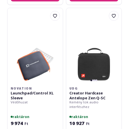
Novation
UDG
Launchpad/Control
Creator
XL
Hardcase
Sleeve
Antelope
Zen
Q-
SC
NOVATION
UDG
Launchpad/Control XL
Creator Hardcase
Sleeve
Antelope Zen Q-SC
Védőhuzat
Kemény tok audio
interfészhez
raktáron
raktáron
9 974
10 927
Ft
Ft