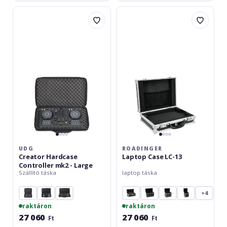
UDG
Roadinger
Creator
Laptop
Hardcase
Case
Controller
LC-
mk2
13
-
Large
UDG
ROADINGER
Creator Hardcase
Laptop Case LC-13
Controller mk2 - Large
Szállító táska
laptop táska
+4
raktáron
raktáron
27 060
27 060
Ft
Ft