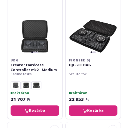
mk2
BAG
-
Medium
UDG
PIONEER DJ
Creator Hardcase
DJC-200 BAG
Controller mk2 - Medium
Szállító táska
Szállító tok
raktáron
raktáron
21 707
22 953
Ft
Ft
Kosárba
Kosárba
UDG
UDG