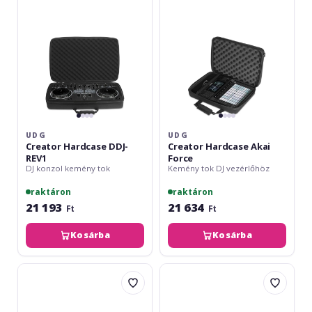
REV1
Force
UDG
UDG
Creator Hardcase DDJ-
Creator Hardcase Akai
REV1
Force
DJ konzol kemény tok
Kemény tok DJ vezérlőhöz
raktáron
raktáron
21 193
21 634
Ft
Ft
Kosárba
Kosárba
UDG
Pioneer
Creator
DJ
Hardcase
DJC-
Controller
200