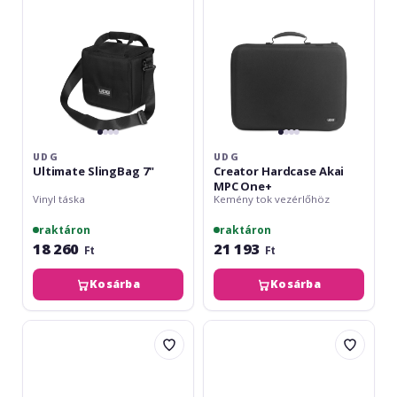
One+
UDG
UDG
Ultimate SlingBag 7"
Creator Hardcase Akai
MPC One+
Vinyl táska
Kemény tok vezérlőhöz
raktáron
raktáron
18 260
21 193
Ft
Ft
Kosárba
Kosárba
UDG
UDG
Creator
Creator
Hardcase
Hardcase
DDJ-
Akai