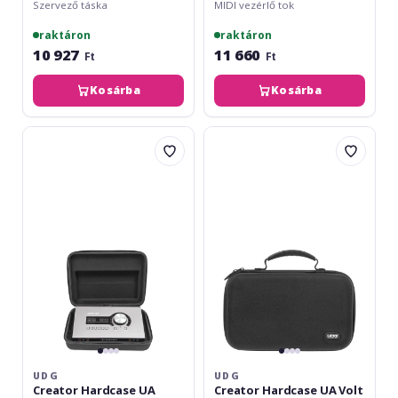
Szervező táska
MIDI vezérlő tok
raktáron
raktáron
10 927
11 660
Ft
Ft
Kosárba
Kosárba
UDG
UDG
Creator
Creator
Hardcase
Hardcase
UA
UA
Apollo
Volt
X4
176/276/476
UDG
UDG
Creator Hardcase UA
Creator Hardcase UA Volt