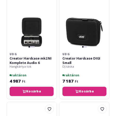
NI
Small
Komplete
Audio
6
UDG
UDG
Creator Hardcase mk2 NI
Creator Hardcase DIGI
Komplete Audio 6
Small
Hangkártya tok
DJ táska
raktáron
raktáron
4 987
7 187
Ft
Ft
Kosárba
Kosárba
UDG
UDG
Creator
Creator
Hardcase
Hardcase