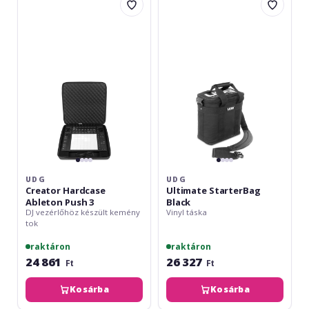
Creator
Ultimate
Hardcase
StarterBag
Ableton
Black
Push
3
UDG
UDG
Creator Hardcase
Ultimate StarterBag
Ableton Push 3
Black
DJ vezérlőhöz készült kemény
Vinyl táska
tok
raktáron
raktáron
24 861
26 327
Ft
Ft
Kosárba
Kosárba