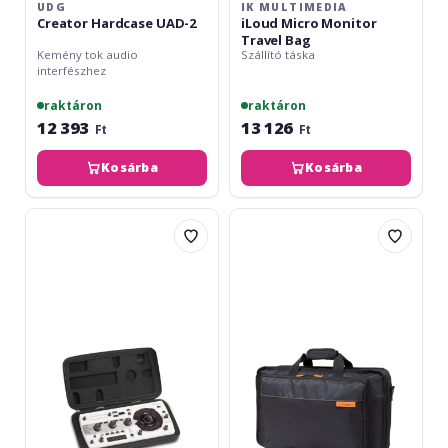
UDG
IK MULTIMEDIA
Creator Hardcase UAD-2
iLoud Micro Monitor
Travel Bag
Kemény tok audio
Szállító táska
interfészhez
raktáron
raktáron
12 393
13 126
Ft
Ft
Kosárba
Kosárba
UDG
Roland
Creator
CB-
Hardcase
BDJ202
RMX-
1000