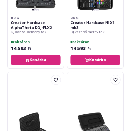
UDG
UDG
Creator Hardcase
Creator Hardcase NI X1
AlphaTheta DDJ-FLX2
mk3
DJ konzol kemény tok
DJ vezérlő merev tok
raktáron
raktáron
14 593
14 593
Ft
Ft
Kosárba
Kosárba
UDG
UDG
Creator
Creator
Hardcase
Hardcase
Pioneer
Korg
DJ
Electribe/
DDJ-
Sampler
XP2/
Reloop
Buddy/
Ready