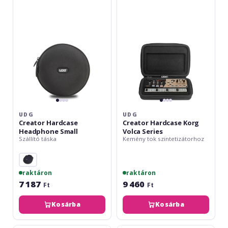
Headphone
Korg
Small
Volca
Series
UDG
UDG
Creator Hardcase
Creator Hardcase Korg
Headphone Small
Volca Series
Szállító táska
Kemény tok szintetizátorhoz
raktáron
raktáron
7 187
9 460
Ft
Ft
Kosárba
Kosárba