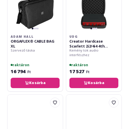
ADAM HALL
UDG
ORGAFLEX® CABLE BAG
Creator Hardcase
XL
Scarlett 2i2/4i4 4th
Szervező táska
Kemény tok audio
Gen/Clarett+ 4Pre/2Pre
interfészhez
raktáron
raktáron
16 794
17 527
Ft
Ft
Kosárba
Kosárba
UDG
UDG
Ultimate
Creator
CourierBag
Hardcase
B/O
Ableton
Move