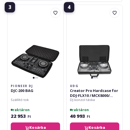
3
4
Pioneer
UDG
DJ
Creator
DJC-
Pro
200
Hardcase
BAG
for
DDJ-
FLX10
/
MCX8000/
Mixon
8
PIONEER DJ
UDG
DJC-200 BAG
Creator Pro Hardcase for
DDJ-FLX10 / MCX8000/
Szállító tok
DJ konzol táska
Mixon 8
raktáron
raktáron
22 953
40 993
Ft
Ft
Kosárba
Kosárba