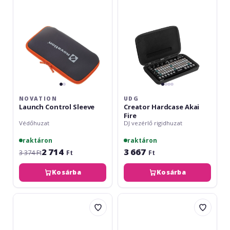
Fire
NOVATION
UDG
Launch Control Sleeve
Creator Hardcase Akai
Fire
Védőhuzat
DJ vezérlő rigidhuzat
raktáron
raktáron
2 714
3 667
3 374 Ft
Ft
Ft
Kosárba
Kosárba
UDG
UDG
Creator
Creator
Hardcase
Hardcase
mk2
DIGI