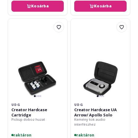
Kosárba
Kosárba
UDG
UDG
Creator
Creator
Hardcase
Hardcase
Cartridge
UA
Arrow/
Apollo
Solo
UDG
UDG
Creator Hardcase
Creator Hardcase UA
Cartridge
Arrow/ Apollo Solo
Pickup doboz huzat
Kemény tok audio
interfészhez
raktáron
raktáron