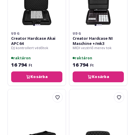
UDG
UDG
Creator Hardcase Akai
Creator Hardcase NI
APC 64
Maschine +/mk3
DJ kontrollert védőtok
MIDI vezérlő merev tok
raktáron
raktáron
16 794
16 794
Ft
Ft
Kosárba
Kosárba
Adam
UDG
Hall
Creator
ORGAFLEX®
Hardcase
CABLE
Scarlett
BAG
2i2/4i4
XL
4th
Gen/Clarett+
4Pre/2Pre