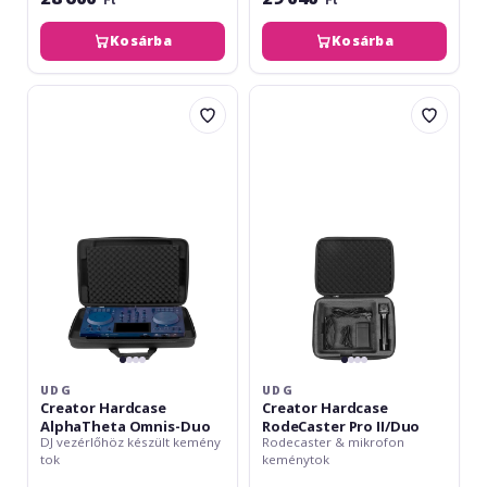
Kosárba
Kosárba
UDG
UDG
Creator
Creator
Hardcase
Hardcase
AlphaTheta
RodeCaster
Omnis-
Pro
Duo
II/Duo
UDG
UDG
Creator Hardcase
Creator Hardcase
AlphaTheta Omnis-Duo
RodeCaster Pro II/Duo
DJ vezérlőhöz készült kemény
Rodecaster & mikrofon
tok
keménytok