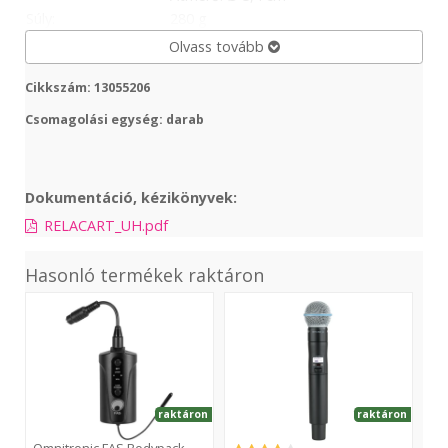
Súly:
280 g
Olvass tovább
Cikkszám: 13055206
Csomagolási egység: darab
Dokumentáció, kézikönyvek:
RELACART_UH.pdf
Hasonló termékek raktáron
FAS
ULXD2
UL
Bodypack
/
Bod
660-
B58
Tra
690MHz
K51
K51
raktáron
raktáron