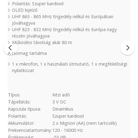
Polaritás: Szuper kardioid
OLED kijelző
UHF 863 - 865 MHz Engedély nélkül és Európában
jóváhagyva
UHF 823 - 832 MHz Engedély nélkül és Európa nagy
részén jóváhagyva
Működési távolság akár 80 m
A csomag tartalma
1 x mikrofon, 1 x használati útmutató, 1 x megfelelőségi
nyilatkozat
Típus:
Kézi adó
Tápellátás:
3 V DC
Kapszula típusa:
Dinamikus
Polaritás:
Szuper kardioid
Akkumulátor:
2 x Mignon (AA) (nem tartozék)
Frekvenciatartomány:
120 - 16000 Hz
Érzékenység:
-53 dB