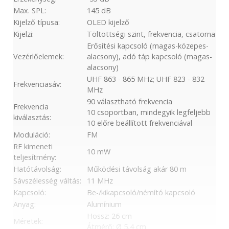
Max. SPL:
145 dB
Kijelző típusa:
OLED kijelző
Kijelzi:
Töltöttségi szint, frekvencia, csatorna
Erősítési kapcsoló (magas-közepes-
Vezérlőelemek:
alacsony), adó táp kapcsoló (magas-
alacsony)
UHF 863 - 865 MHz; UHF 823 - 832
Frekvenciasáv:
MHz
90 választható frekvencia
Frekvencia
10 csoportban, mindegyik legfeljebb
kiválasztás:
10 előre beállított frekvenciával
Moduláció:
FM
RF kimeneti
10 mW
teljesítmény:
Hatótávolság:
Működési távolság akár 80 m
Sávszélesség váltás:
11 MHz
Kapcsoló:
Be-/kikapcsoló/némító kapcsoló
Anyag:
Alumínium
Hossz: 26 cm
Méretek:
Átmérő: Ø 5,4 cm