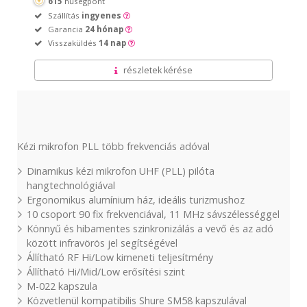
615
hűségpont
Szállítás
ingyenes
Garancia
24 hónap
Visszaküldés
14 nap
részletek kérése
Kézi mikrofon PLL több frekvenciás adóval
Dinamikus kézi mikrofon UHF (PLL) pilóta
hangtechnológiával
Ergonomikus alumínium ház, ideális turizmushoz
10 csoport 90 fix frekvenciával, 11 MHz sávszélességgel
Könnyű és hibamentes szinkronizálás a vevő és az adó
között infravörös jel segítségével
Állítható RF Hi/Low kimeneti teljesítmény
Állítható Hi/Mid/Low erősítési szint
M-022 kapszula
Közvetlenül kompatibilis Shure SM58 kapszulával