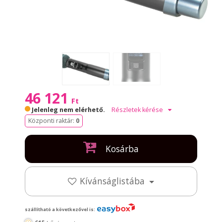
46 121
Ft
Jelenleg nem elérhető.
Részletek kérése
Központi raktár:
0
Kosárba
Kívánságlistába
szállítható a következővel is: