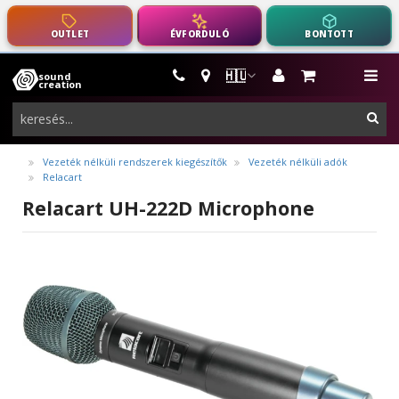
OUTLET
ÉVFORDULÓ
BONTOTT
🇭🇺
sound
hangszerek,
me
creation
pro-
ker
audio
felszerelés
Vezeték nélküli rendszerek kiegészítők
Vezeték nélküli adók
Relacart
Relacart UH-222D Microphone