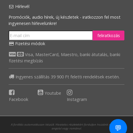
Hírlevél
Promóciók, audio hírek, új készletek - iratkozzon fel most
ingyenesen hírlevelünkre!
feliratkozás
Fizetési módok
Visa, MasterCard, Maestro, banki átutalás, banki
fizetési megbízás
Ingyenes szállítás 39 900 Ft feletti rendelések esetén.
Youtube
Facebook
Instagram
A fordítás automatikusan készült. Hivatalos részletekért forduljon hozzánk magyarul,
💬
angolul vagy románul.