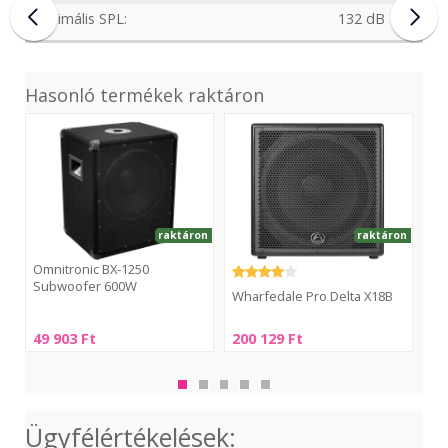
Maximális SPL:
132 dB
Hasonló termékek raktáron
BX-
Delta
BX-
1250
X18B
155
Subwoofer
Sub
600W
80
raktáron
raktáron
Omnitronic BX-1250
Om
Subwoofer 600W
Su
Wharfedale Pro Delta X18B
Omnitronic
Omn
Wharfedale
49 903
Ft
200 129
Ft
65
BX-
BX-
Pro
1250
155
Delta
Subwoofer
Sub
X18B
600W
80
Ügyfélértékelések: