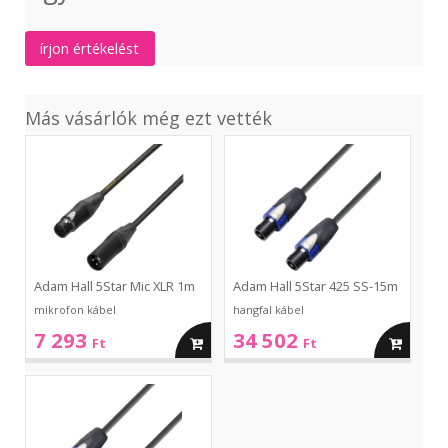
írjon értékelést
Más vásárlók még ezt vették
5Star
5Star
Mic
425
XLR
SS-
1m
15m
Adam Hall 5Star Mic XLR 1m
Adam Hall 5Star 425 SS-15m
mikrofon kábel
hangfal kábel
7 293
34 502
kosárba
kosárba
Ft
Ft
5Star
425
SS-