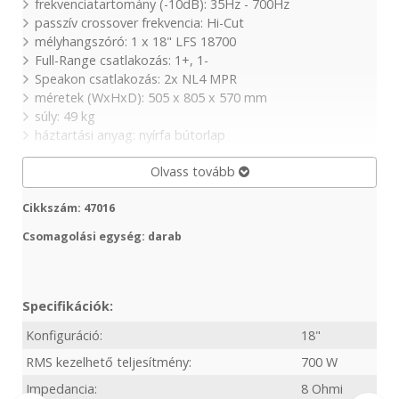
frekvenciatartomány (-10dB): 35Hz - 700Hz
passzív crossover frekvencia: Hi-Cut
mélyhangszóró: 1 x 18" LFS 18700
Full-Range csatlakozás: 1+, 1-
Speakon csatlakozás: 2x NL4 MPR
méretek (WxHxD): 505 x 805 x 570 mm
súly: 49 kg
háztartási anyag: nyírfa bútorlap
Olvass tovább
Cikkszám: 47016
Csomagolási egység: darab
Specifikációk:
Konfiguráció:
18"
RMS kezelhető teljesítmény:
700 W
Impedancia:
8 Ohmi