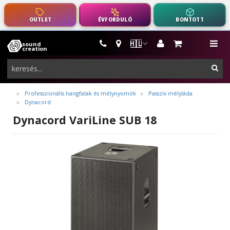
OUTLET
ÉVFORDULÓ
BONTOTT
🇭🇺
sound
hangszerek,
me
creation
pro-
ker
audio
felszerelés
Professzionális hangfalak és mélynyomók
Passzív mélyláda
Dynacord
Dynacord VariLine SUB 18