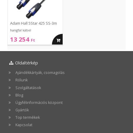
3m
Adam Hall 5Star 425 SS-3m
hangfal kábel
13 254
kosárba
Ft
Oldaltérkép
Ajándékkártyák, csomagolás
Rólunk
Szolgáltatások
Blog
Ügyfélinformációs központ
Gyártók
Top termékek
Kapcsolat