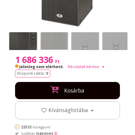
1 686 336
Ft
Jelenleg nem elérhető.
Részletek kérése
Központi raktár:
0
Kosárba
Kívánságlistába
22532
hűségpont
Szállítás
ingyenes