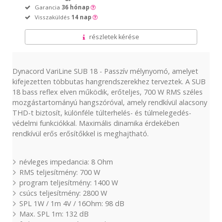
Garancia
36 hónap
Visszaküldés
14 nap
részletek kérése
Dynacord VariLine SUB 18 - Passzív mélynyomó, amelyet
kifejezetten többutas hangrendszerekhez terveztek. A SUB
18 bass reflex elven működik, erőteljes, 700 W RMS széles
mozgástartományú hangszóróval, amely rendkívül alacsony
THD-t biztosít, különféle túlterhelés- és túlmelegedés-
védelmi funkciókkal. Maximális dinamika érdekében
rendkívül erős erősítőkkel is meghajtható.
névleges impedancia: 8 Ohm
RMS teljesítmény: 700 W
program teljesítmény: 1400 W
csúcs teljesítmény: 2800 W
SPL 1W / 1m 4V / 16Ohm: 98 dB
Max. SPL 1m: 132 dB