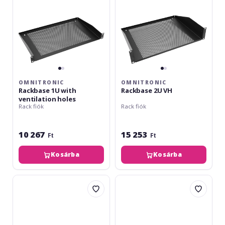
OMNITRONIC
OMNITRONIC
Rackbase 1U with
Rackbase 2U VH
ventilation holes
Rack fiók
Rack fiók
10 267
15 253
Ft
Ft
Kosárba
Kosárba
Omnitronic
Omnitronic
Rackbase
Rackbase
1U
2U