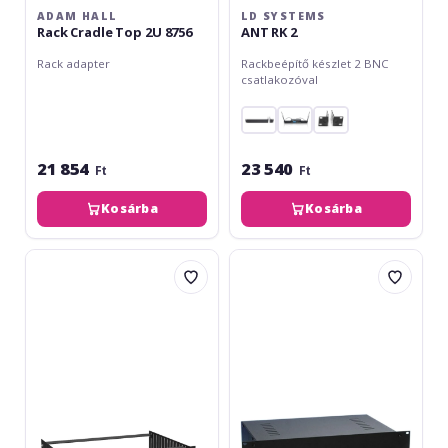
ADAM HALL
LD SYSTEMS
Rack Cradle Top 2U 8756
ANT RK 2
Rack adapter
Rackbeépítő készlet 2 BNC
csatlakozóval
21 854
23 540
Ft
Ft
Kosárba
Kosárba
Adam
Adam
Hall
Hall
Rack
Rackmount
Cradle
87408
4U
2U
8759