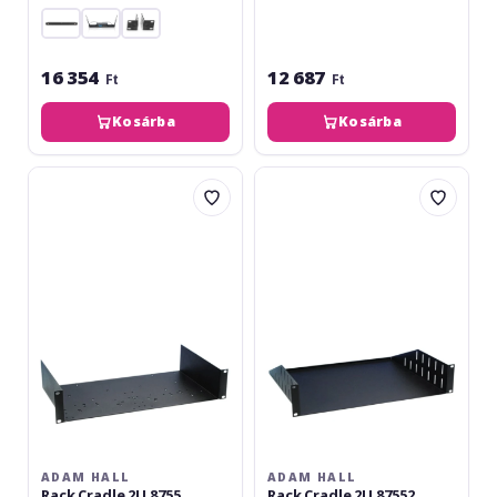
16 354
12 687
Ft
Ft
Kosárba
Kosárba
Adam
Adam
Hall
Hall
Rack
Rack
Cradle
Cradle
2U
2U
8755
87552
ADAM HALL
ADAM HALL
Rack Cradle 2U 8755
Rack Cradle 2U 87552