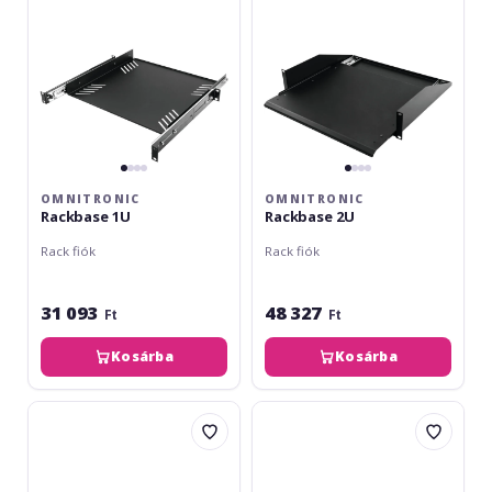
OMNITRONIC
OMNITRONIC
Rackbase 1U
Rackbase 2U
Rack fiók
Rack fiók
31 093
48 327
Ft
Ft
Kosárba
Kosárba
Shure
Relacart
URT2
R-
M1
Rack