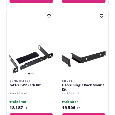
Sennheiser
Shure
GA1-
UA506
XSW2
Single
Rack
Rack
Kit
Mount
Kit
SENNHEISER
SHURE
GA1-XSW2 Rack Kit
UA506 Single Rack Mount
Kit
Rack készlet
Rack készlet
raktáron
raktáron
18 187
19 506
Ft
Ft