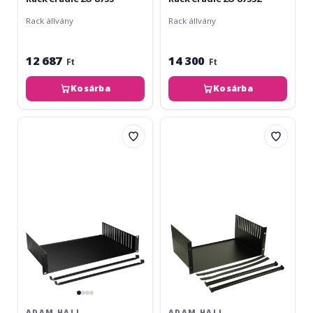
Rack állvány
Rack állvány
12 687
14 300
Ft
Ft
Kosárba
Kosárba
Adam
Adam
Hall
Hall
Rack
Rack
Clamp
Clamp
2U
3U
8757
8758
ADAM HALL
ADAM HALL