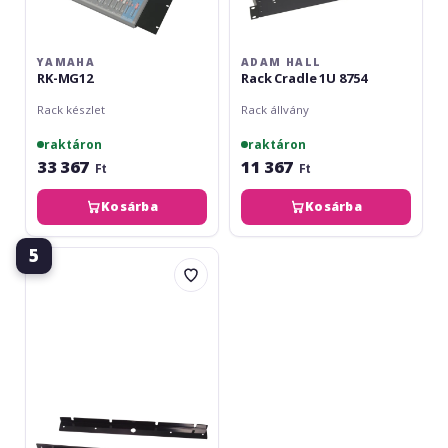
YAMAHA
ADAM HALL
RK-MG12
Rack Cradle 1U 8754
Rack készlet
Rack állvány
raktáron
raktáron
33 367
11 367
Ft
Ft
Kosárba
Kosárba
5
Yamaha
RK5014