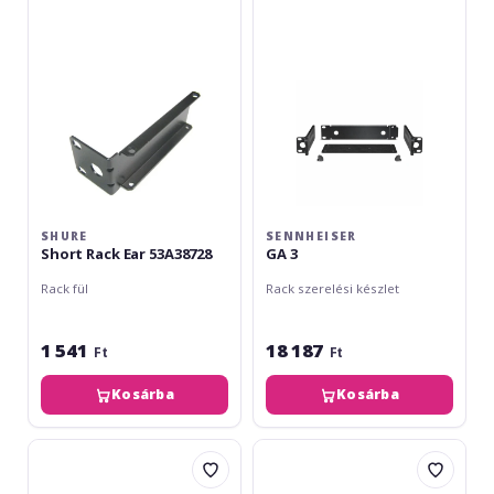
Ear
53A38728
SHURE
SENNHEISER
Short Rack Ear 53A38728
GA 3
Rack fül
Rack szerelési készlet
1 541
18 187
Ft
Ft
Kosárba
Kosárba
Audient
Audio-
EVO
Technica
Rack
AT8631