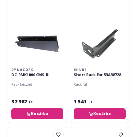
CMS-
Ear
III
53A38728
DYNACORD
SHURE
DC-RMK1000 CMS-III
Short Rack Ear 53A38728
Rack készlet
Rack fül
37 987
1 541
Ft
Ft
Kosárba
Kosárba
Shure
Yamaha
Long
RK-