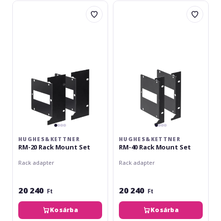
Hughes&Kettner
Hughes&Kettner
RM-
RM-
20
40
Rack
Rack
Mount
Mount
Set
Set
HUGHES&KETTNER
HUGHES&KETTNER
RM-20 Rack Mount Set
RM-40 Rack Mount Set
Rack adapter
Rack adapter
20 240
20 240
Ft
Ft
Kosárba
Kosárba