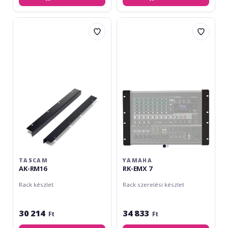
Tascam
Yamaha
AK-
RK-
RM16
EMX
7
TASCAM
YAMAHA
AK-RM16
RK-EMX 7
Rack készlet
Rack szerelési készlet
30 214
34 833
Ft
Ft