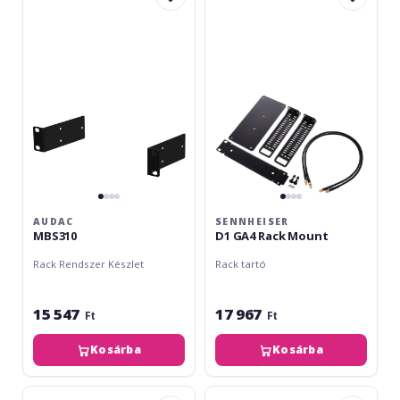
GA4
Rack
Mount
AUDAC
SENNHEISER
MBS310
D1 GA4 Rack Mount
Rack Rendszer Készlet
Rack tartó
15 547
17 967
Ft
Ft
Kosárba
Kosárba
RME
RME