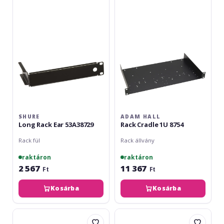
Rack
Rack
Ear
Cradle
53A38729
1U
8754
SHURE
ADAM HALL
Long Rack Ear 53A38729
Rack Cradle 1U 8754
Rack fül
Rack állvány
raktáron
raktáron
2 567
11 367
Ft
Ft
Kosárba
Kosárba
Omnitronic
Adam
BNC-
Hall