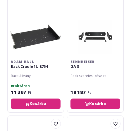
1U
8754
ADAM HALL
SENNHEISER
Rack Cradle 1U 8754
GA 3
Rack állvány
Rack szerelési készlet
raktáron
11 367
18 187
Ft
Ft
Kosárba
Kosárba
Dynacord
Shure
DC-
Short
RMK1000
Rack