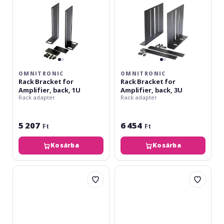
OMNITRONIC
OMNITRONIC
Rack Bracket for
Rack Bracket for
Amplifier, back, 1U
Amplifier, back, 3U
Rack adapter
Rack adapter
5 207
6 454
Ft
Ft
Kosárba
Kosárba
Omnitronic
Omnitronic
Rackbase
Rackbase
1U
2U
with
VH
ventilation
holes