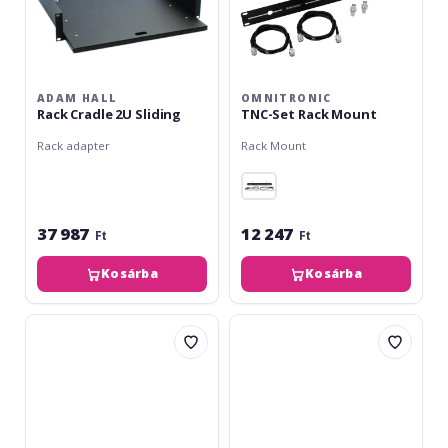
ADAM HALL
OMNITRONIC
Rack Cradle 2U Sliding
TNC-Set Rack Mount
Rack adapter
Rack Mount
37 987
12 247
Ft
Ft
Kosárba
Kosárba
Omnitronic
Omnitronic
Rack
Rack
Bracket
Bracket
for
for
Amplifier,
Amplifier,
back,
back,
1U
3U