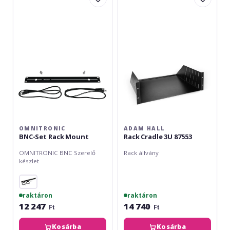
Set
Rack
Rack
Cradle
Mount
3U
87553
OMNITRONIC
ADAM HALL
BNC-Set Rack Mount
Rack Cradle 3U 87553
OMNITRONIC BNC Szerelő
Rack állvány
készlet
raktáron
raktáron
12 247
14 740
Ft
Ft
Kosárba
Kosárba