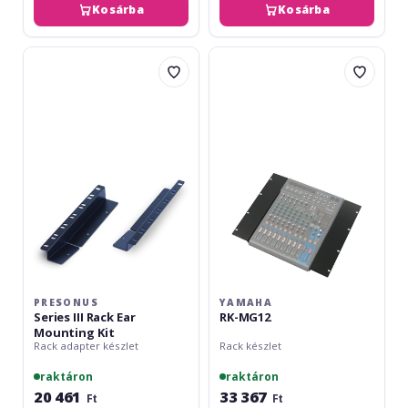
Kosárba
Kosárba
Presonus
Yamaha
Series
RK-
III
MG12
Rack
Ear
Mounting
Kit
PRESONUS
YAMAHA
Series III Rack Ear
RK-MG12
Mounting Kit
Rack adapter készlet
Rack készlet
raktáron
raktáron
20 461
33 367
Ft
Ft