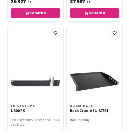
26 327
37 987
Ft
Ft
Kosárba
Kosárba
LD
Adam
Systems
Hall
U300
Rack
RK
Cradle
1U
87551
LD SYSTEMS
ADAM HALL
U300 RK
Rack Cradle 1U 87551
Rack szerelési készlet az U300
Rack állvány
vevőhöz