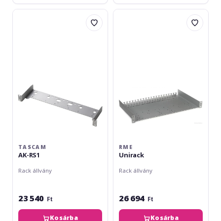
Tascam
RME
AK-
Unirack
RS1
TASCAM
RME
AK-RS1
Unirack
Rack állvány
Rack állvány
23 540
26 694
Ft
Ft
Kosárba
Kosárba