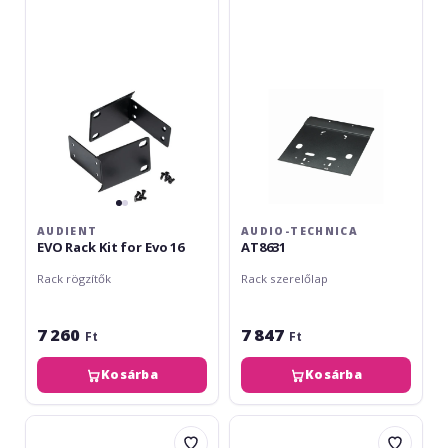
Kit
for
Evo
16
AUDIENT
AUDIO-TECHNICA
EVO Rack Kit for Evo 16
AT8631
Rack rögzítők
Rack szerelőlap
7 260
7 847
Ft
Ft
Kosárba
Kosárba
Audac
Sennheiser
MBS310
D1