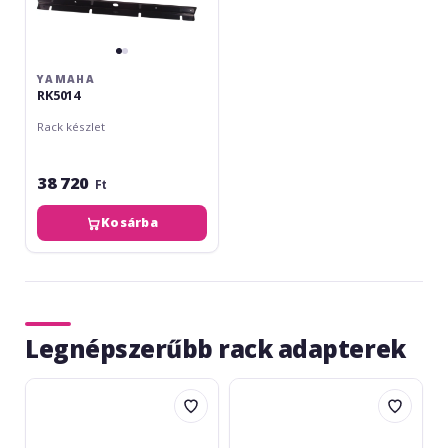
YAMAHA
RK5014
Rack készlet
38 720
Ft
Kosárba
Legnépszerűbb rack adapterek
Adam
Sennheiser
Hall
GA
Rack
3
Cradle