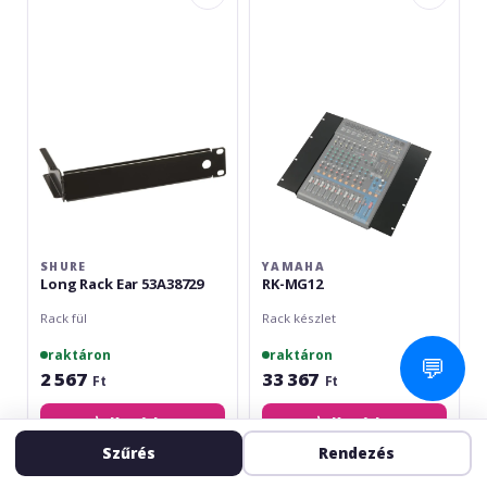
Rack
MG12
Ear
53A38729
SHURE
YAMAHA
Long Rack Ear 53A38729
RK-MG12
Rack fül
Rack készlet
raktáron
raktáron
💬
2 567
33 367
Ft
Ft
Kosárba
Kosárba
Szűrés
Rendezés
Omnitronic
Adam