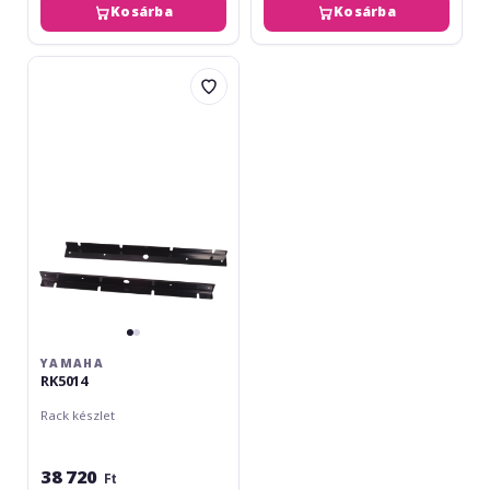
Kosárba
Kosárba
Yamaha
RK5014
YAMAHA
RK5014
Rack készlet
38 720
Ft