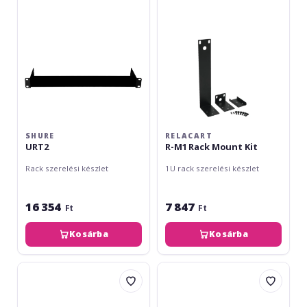
Mount
Kit
SHURE
RELACART
URT2
R-M1 Rack Mount Kit
Rack szerelési készlet
1U rack szerelési készlet
16 354
7 847
Ft
Ft
Kosárba
Kosárba
Shure
Sennheiser
Short
GA
Rack
3