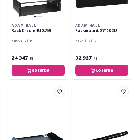
ADAM HALL
ADAM HALL
Rack Cradle 4U 8759
Rackmount 87408 2U
Rack állvány
Rack állvány
24 347
32 927
Ft
Ft
Kosárba
Kosárba
Adam
Omnitronic
Hall
TNC-
Rack
Set
Cradle
Rack
2U
Mount
Sliding