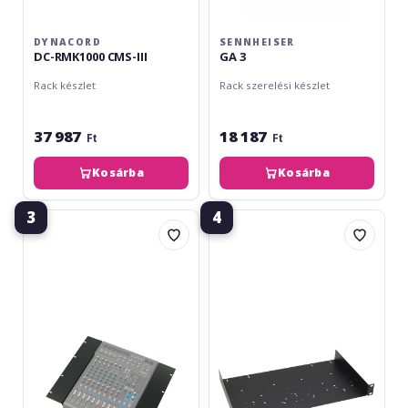
DYNACORD
SENNHEISER
DC-RMK1000 CMS-III
GA 3
Rack készlet
Rack szerelési készlet
37 987
18 187
Ft
Ft
Kosárba
Kosárba
3
4
Yamaha
Adam
RK-
Hall
MG12
Rack
Cradle
1U
8754