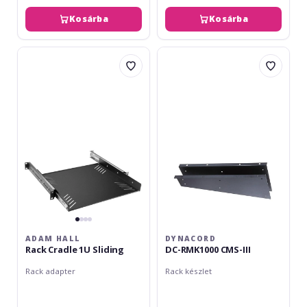
Kosárba
Kosárba
Adam
Dynacord
Hall
DC-
Rack
RMK1000
Cradle
CMS-
1U
III
Sliding
ADAM HALL
DYNACORD
Rack Cradle 1U Sliding
DC-RMK1000 CMS-III
Rack adapter
Rack készlet