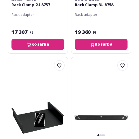
Rack Clamp 2U 8757
Rack Clamp 3U 8758
Rack adapter
Rack adapter
17 307
19 360
Ft
Ft
Kosárba
Kosárba
Adam
LD
Hall
Systems
Rack
ANT
Cradle
RK
Top
2
2U
8756