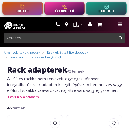
OUTLET
ÉVFORDULÓ
BONTOTT
🇭🇺
sound
hangszerek,
me
creation
pro-
ker
audio
felszerelés
Állványok, tokok, rackek
Rack-ek és szállító dobozok
Rack komponensek és kiegészítők
Rack adapterek
45
termék
A 19"-es rackbe nem tervezett egységek könnyen
integrálhatók rack adapterek segítségével. A berendezés vagy
előfúrt lyukakba csavarozva, rögzítve van, vagy egyszerűen
öntapadó szalaggal rögzítve. Néhány berendezés (keverők,
Tovább olvasom
vezeték nélküli mikrofonok) speciális rack-montázs
készletekkel vagy opcionális tartó tálcákkal rendelkezik.
45
termék
Shure
Adam
Long
Hall