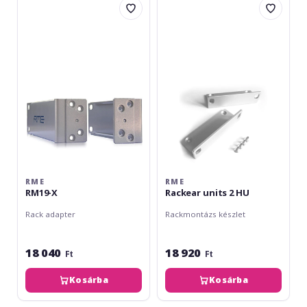
RM19-
Rackear
X
units
2
HU
RME
RME
RM19-X
Rackear units 2 HU
Rack adapter
Rackmontázs készlet
18 040
18 920
Ft
Ft
Kosárba
Kosárba