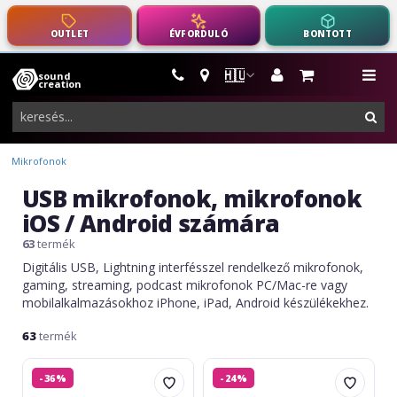
OUTLET
ÉVFORDULÓ
BONTOTT
🇭🇺
sound
hangszerek,
me
creation
pro-
ker
audio
felszerelés
Mikrofonok
USB mikrofonok, mikrofonok
iOS / Android számára
63
termék
Digitális USB, Lightning interfésszel rendelkező mikrofonok,
gaming, streaming, podcast mikrofonok PC/Mac-re vagy
mobilalkalmazásokhoz iPhone, iPad, Android készülékekhez.
63
termék
ROQ
ROQ
-36%
-24%
Audio
Audio