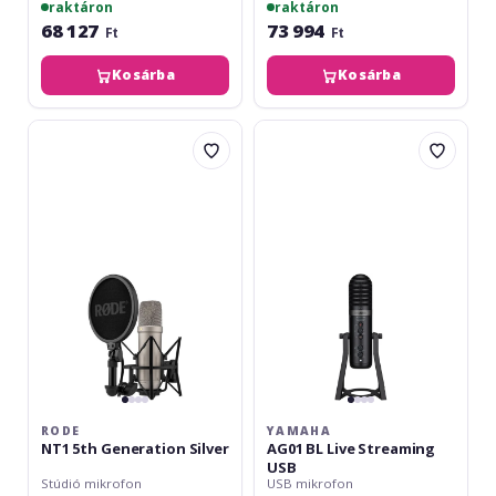
raktáron
raktáron
68 127
73 994
Ft
Ft
Kosárba
Kosárba
Rode
Yamaha
NT1
AG01
5th
BL
Generation
Live
Silver
Streaming
USB
RODE
YAMAHA
NT1 5th Generation Silver
AG01 BL Live Streaming
USB
Stúdió mikrofon
USB mikrofon