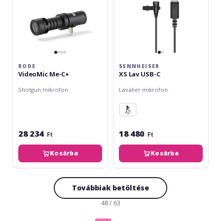
RODE
SENNHEISER
VideoMic Me-C+
XS Lav USB-C
Shotgun mikrofon
Lavalier mikrofon
28 234
18 480
Ft
Ft
Kosárba
Kosárba
Továbbiak betöltése
48 / 63