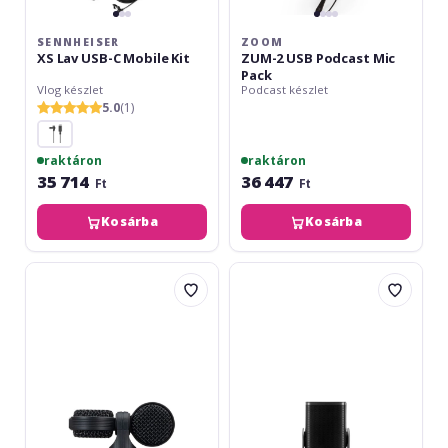
SENNHEISER
ZOOM
XS Lav USB-C Mobile Kit
ZUM-2 USB Podcast Mic
Pack
Vlog készlet
Podcast készlet
5.0
(1)
raktáron
raktáron
35 714
36 447
Ft
Ft
Kosárba
Kosárba
Zoom
Rode
Am7
NT-
USB
Mini