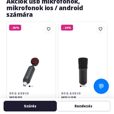
Akciók usb mikrofonok,
mikrofonok ios / android
számára
ROQ
ROQ
-36%
-24%
Audio
Audio
M10USE
M5U
USB
💬
ROQ AUDIO
ROQ AUDIO
M10USE
M5U USB
Podcasting Mikrofon
Podcast mikrofon
Szűrés
Rendezés