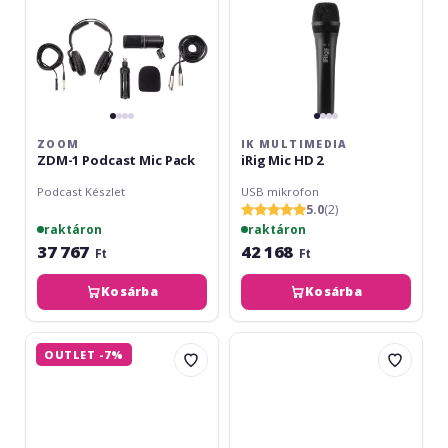
ZOOM
IK MULTIMEDIA
ZDM-1 Podcast Mic Pack
iRig Mic HD 2
Podcast Készlet
USB mikrofon
5.0
(2)
raktáron
raktáron
37 767
42 168
Ft
Ft
Kosárba
Kosárba
IK
IK
OUTLET -7%
Multimedia
Multimedia
iRig
iRig
Videó
Mic
Creator
Stúdió
HD
Black