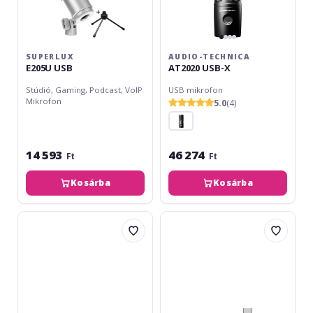
SUPERLUX
AUDIO-TECHNICA
E205U USB
AT2020 USB-X
Stúdió, Gaming, Podcast, VoIP
USB mikrofon
Mikrofon
5.0
(4)
14 593
46 274
Ft
Ft
Kosárba
Kosárba
Rode
Sennheiser
VideoMic
XS
Me-
Lav
C+
USB-
C