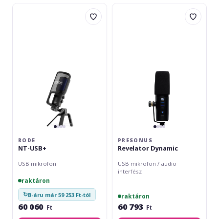
Rode
Presonus
NT-
Revelator
USB+
Dynamic
RODE
PRESONUS
NT-USB+
Revelator Dynamic
USB mikrofon
USB mikrofon / audio
interfész
raktáron
↻
B-áru már 59 253 Ft-tól
raktáron
60 060
60 793
Ft
Ft