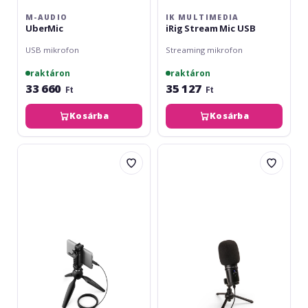
M-AUDIO
IK MULTIMEDIA
UberMic
iRig Stream Mic USB
USB mikrofon
Streaming mikrofon
raktáron
raktáron
33 660
35 127
Ft
Ft
Kosárba
Kosárba
Sennheiser
Zoom
XS
ZUM-
Lav
2
USB-
USB
C
Podcast
Mobile
Mic
Kit
Pack