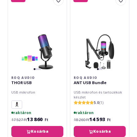
Audio
Audio
THOR
ANT
USB
USB
Bundle
ROQ AUDIO
ROQ AUDIO
THOR USB
ANT USB Bundle
USB mikrofon
USB mikrofon és tartozékok
készlet
5.0
(1)
raktáron
raktáron
13 860
14 593
17 527 Ft
Ft
18 260 Ft
Ft
Kosárba
Kosárba