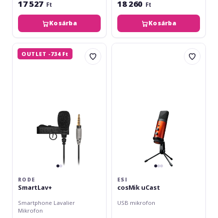
17 527
18 260
Ft
Ft
Kosárba
Kosárba
Rode
ESI
OUTLET -734 Ft
SmartLav+
cosMik
uCast
RODE
ESI
SmartLav+
cosMik uCast
Smartphone Lavalier
USB mikrofon
Mikrofon