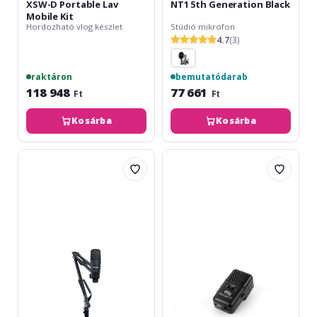
XSW-D Portable Lav
NT1 5th Generation Black
Mobile Kit
Hordozható vlog készlet
Stúdió mikrofon
4.7
(3)
raktáron
bemutatódarab
118 948
77 661
Ft
Ft
Kosárba
Kosárba
Marantz
IK
Pro
Multimedia
Pod
iRig
Pack
Mic
1
Cast
HD