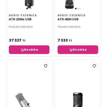
AUDIO-TECHNICA
AUDIO-TECHNICA
ATR-2500x USB
ATR-4650 USB
Podcast mikrofon
Felszíni mikrofon
37 327
7 333
Ft
Ft
Kosárba
Kosárba
Superlux
Audio-
E205U
Technica
USB
AT2020
USB-
X