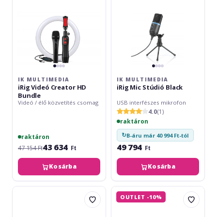
Bundle
IK MULTIMEDIA
IK MULTIMEDIA
iRig Videó Creator HD
iRig Mic Stúdió Black
Bundle
Videó / élő közvetítés csomag
USB interfészes mikrofon
4.0
(1)
raktáron
↻
B-áru már 40 994 Ft-tól
raktáron
43 634
49 794
47 154 Ft
Ft
Ft
Kosárba
Kosárba
Rode
Sennheiser
OUTLET -10%
Vlogger
MKE
Kit
400