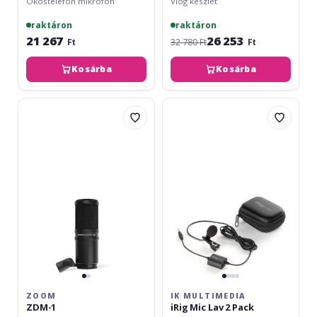
Okostelefon mikrofon
Vlog készlet
raktáron
raktáron
21 267
26 253
Ft
32 780 Ft
Ft
Kosárba
Kosárba
Zoom
IK
ZDM-
Multimedia
1
iRig
Mic
Lav
2
Pack
ZOOM
IK MULTIMEDIA
ZDM-1
iRig Mic Lav 2 Pack