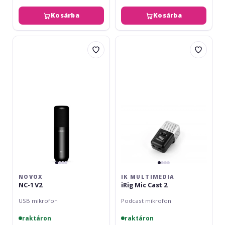
Kosárba
Kosárba
Novox
IK
NC-
Multimedia
1
iRig
V2
Mic
Cast
2
NOVOX
IK MULTIMEDIA
NC-1 V2
iRig Mic Cast 2
USB mikrofon
Podcast mikrofon
raktáron
raktáron