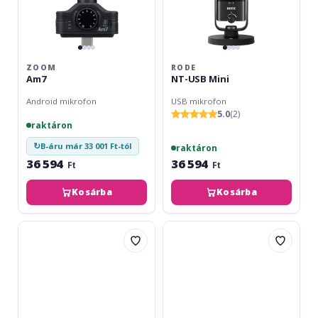
ZOOM
RODE
Am7
NT-USB Mini
Android mikrofon
USB mikrofon
5.0
(2)
raktáron
↻
B-áru már 33 001 Ft-tól
raktáron
36 594
36 594
Ft
Ft
Kosárba
Kosárba
Zoom
IK
ZDM-
Multimedia
1
iRig
Podcast
Mic
Mic
HD
Pack
2