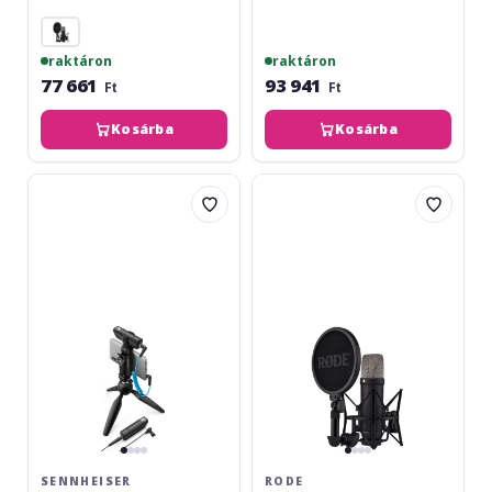
raktáron
raktáron
77 661
93 941
Ft
Ft
Kosárba
Kosárba
Sennheiser
Rode
XSW-
NT1
D
5th
Portable
Generation
Lav
Black
Mobile
Kit
SENNHEISER
RODE