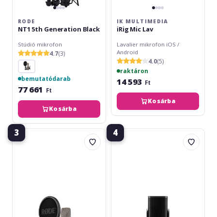
RODE
IK MULTIMEDIA
NT1 5th Generation Black
iRig Mic Lav
Stúdió mikrofon
Lavalier mikrofon iOS /
Android
4.7
(3)
4.0
(5)
raktáron
bemutatódarab
14 593
Ft
77 661
Ft
Kosárba
Kosárba
3
4
Rode
Rode
NT1
NT-
5th
USB
Generation
Mini
Silver