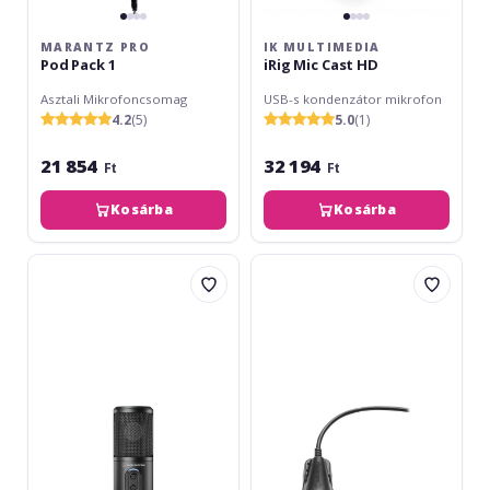
MARANTZ PRO
IK MULTIMEDIA
Pod Pack 1
iRig Mic Cast HD
Asztali Mikrofoncsomag
USB-s kondenzátor mikrofon
4.2
(5)
5.0
(1)
21 854
32 194
Ft
Ft
Kosárba
Kosárba
Audio-
Audio-
Technica
Technica
ATR-
ATR-
2500x
4650
USB
USB