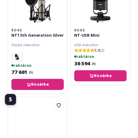
RODE
RODE
NT1 5th Generation Silver
NT-USB Mini
Stúdió mikrofon
USB mikrofon
5.0
(2)
raktáron
36 594
Ft
raktáron
77 661
Ft
Kosárba
Kosárba
5
Audio-
Technica
AT2020
USB-
X