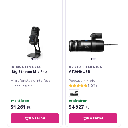
iRig
AT2040
Stream
USB
Mic
Pro
IK MULTIMEDIA
AUDIO-TECHNICA
iRig Stream Mic Pro
AT2040 USB
Mikrofon/Audio interfész
Podcast mikrofon
Streaminghez
5.0
(1)
raktáron
raktáron
51 261
54 927
Ft
Ft
Kosárba
Kosárba