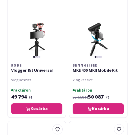
Universal
MKII
Mobile
Kit
RODE
SENNHEISER
Vlogger Kit Universal
MKE 400 MKII Mobile Kit
Vlog készlet
Vlog készlet
raktáron
raktáron
49 794
50 087
Ft
55 660 Ft
Ft
Kosárba
Kosárba
IK
Audio-
Multimedia
Technica