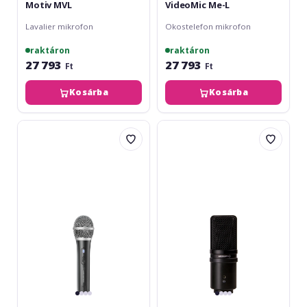
Motiv MVL
VideoMic Me-L
Lavalier mikrofon
Okostelefon mikrofon
raktáron
raktáron
27 793
27 793
Ft
Ft
Kosárba
Kosárba
Audio-
Zoom
Technica
ZUM-
ATR-
2
2100x
USB