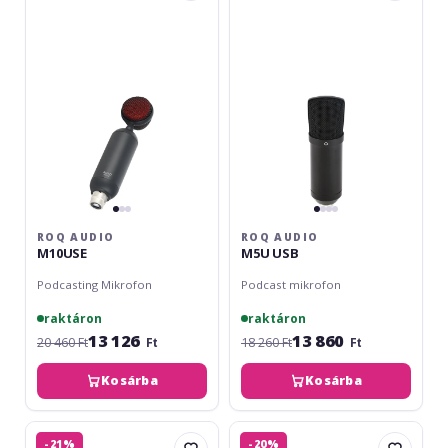
M10USE
M5U
USB
ROQ AUDIO
ROQ AUDIO
M10USE
M5U USB
Podcasting Mikrofon
Podcast mikrofon
raktáron
raktáron
13 126
13 860
20 460 Ft
Ft
18 260 Ft
Ft
Kosárba
Kosárba
ROQ
ROQ
-21%
-20%