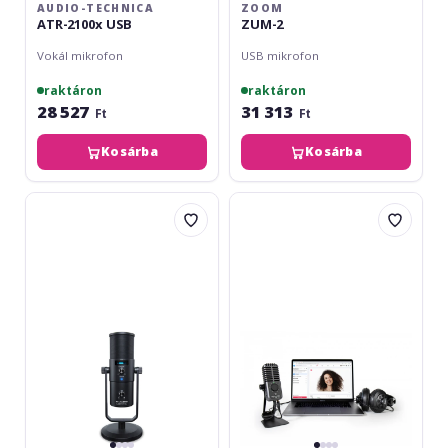
AUDIO-TECHNICA
ZOOM
ATR-2100x USB
ZUM-2
Vokál mikrofon
USB mikrofon
raktáron
raktáron
28 527
31 313
Ft
Ft
Kosárba
Kosárba
M-
IK
AUDIO
Multimedia
UberMic
iRig
Stream
Mic
USB