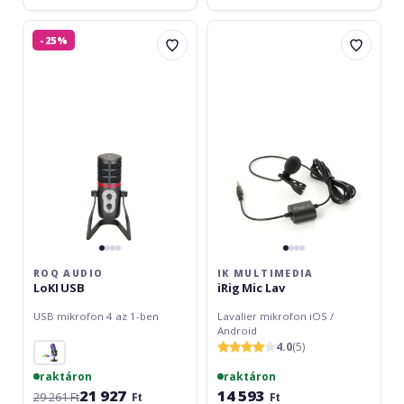
ROQ
IK
-25%
Audio
Multimedia
LoKI
iRig
USB
Mic
Lav
ROQ AUDIO
IK MULTIMEDIA
LoKI USB
iRig Mic Lav
USB mikrofon 4 az 1-ben
Lavalier mikrofon iOS /
Android
4.0
(5)
raktáron
raktáron
21 927
14 593
29 261 Ft
Ft
Ft