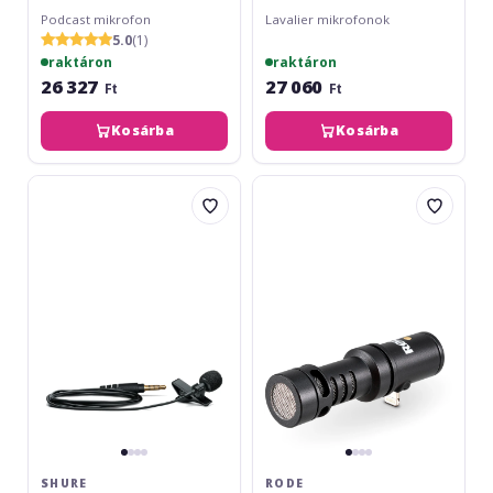
Podcast mikrofon
Lavalier mikrofonok
5.0
(1)
raktáron
raktáron
26 327
27 060
Ft
Ft
Kosárba
Kosárba
Shure
Rode
Motiv
VideoMic
MVL
Me-
L
SHURE
RODE