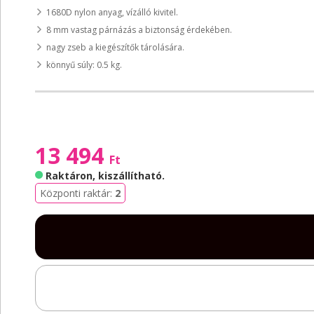
1680D nylon anyag, vízálló kivitel.
8 mm vastag párnázás a biztonság érdekében.
nagy zseb a kiegészítők tárolására.
könnyű súly: 0.5 kg.
13 494
Ft
Raktáron, kiszállítható
.
Központi raktár:
2