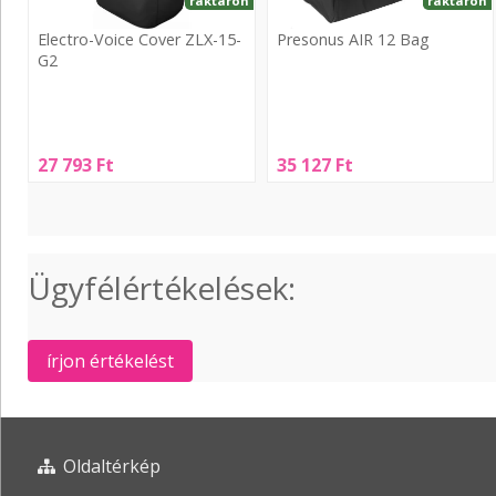
raktáron
raktáron
Electro-Voice Cover ZLX-15-
Presonus AIR 12 Bag
G2
Presonus
Electro-
AIR
Voice
12
Cover
27 793
Ft
35 127
Ft
Bag
ZLX-
15-
G2
Ügyfélértékelések:
írjon értékelést
Oldaltérkép