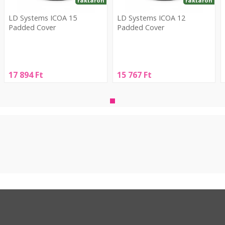
raktáron
raktáron
LD Systems ICOA 15
LD Systems ICOA 12
Padded Cover
Padded Cover
LD
LD
S
Systems
Systems
ICOA
ICOA
f
17 894
Ft
15 767
Ft
15
12
Padded
Padded
x
Cover
Cover