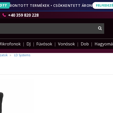
OTT
BONTOTT TERMÉKEK • CSÖKKENTETT ÁRON
FELFEDEZ
FELFEDEZÉS
AJÁNLA
+40 359 820 228
keres
Mikrofonok
DJ
Fúvósok
Vonósok
Dob
Hagyomá
zatok
LD Systems