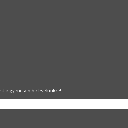
ost ingyenesen hírlevelünkre!