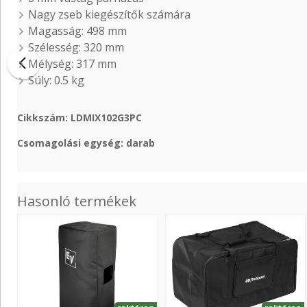
Nagy zseb kiegészítők számára
Magasság: 498 mm
Szélesség: 320 mm
Mélység: 317 mm
Súly: 0.5 kg
Cikkszám: LDMIX102G3PC
Csomagolási egység: darab
Hasonló termékek
Cover
AIR
ZLX-
12
15-
Bag
G2