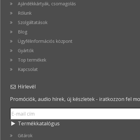
Ajándékkártyák, csomagolás
Rólunk
Szolgáltatások
Blog
Ügyfélinformációs központ
Gyártók
Top termékek
Kapcsolat
Hírlevél
Promóciók, audio hírek, új készletek - iratkozzon fel m
Termékkatalógus
Gitárok