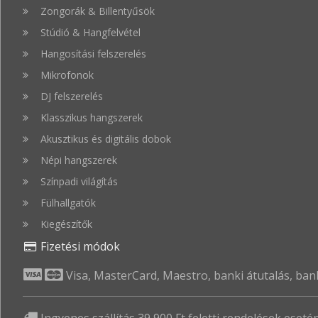
Zongorák & Billentyűsök
Stúdió & Hangfelvétel
Hangosítási felszerelés
Mikrofonok
DJ felszerelés
Klasszikus hangszerek
Akusztikus és digitális dobok
Népi hangszerek
Színpadi világítás
Fülhallgatók
Kiegészítők
Fizetési módok
Visa, MasterCard, Maestro, banki átutalás, bank
Ingyenes szállítás 39 900 Ft feletti rendelések esetén