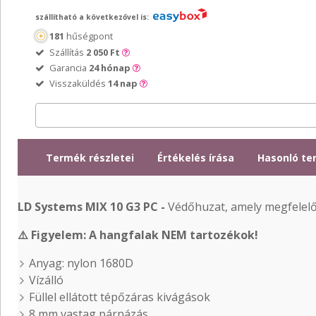
szállítható a következővel is:
181
hűségpont
Szállítás
2 050 Ft
Garancia
24 hónap
Visszaküldés
14 nap
Termék részletei
Értékelés írása
Hasonló t
LD Systems MIX 10 G3 PC -
Védőhuzat, amely megfelel
⚠️
Figyelem: A hangfalak NEM tartozékok!
Anyag: nylon 1680D
Vízálló
Füllel ellátott tépőzáras kivágások
8 mm vastag párnázás