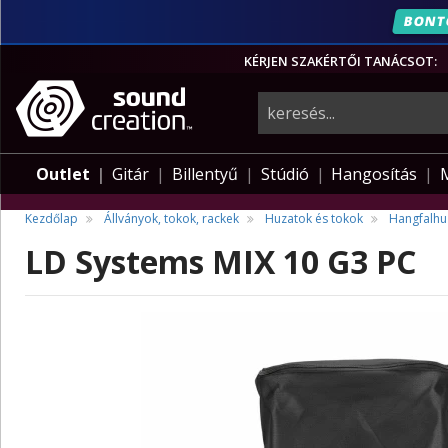
BONT
KÉRJEN SZAKÉRTŐI TANÁCSOT:
hangszerek,
pro-
Outlet
Gitár
Billentyű
Stúdió
Hangosítás
audio
Kezdőlap
Állványok, tokok, rackek
Huzatok és tokok
Hangfalhu
LD Systems MIX 10 G3 PC
felszerelés