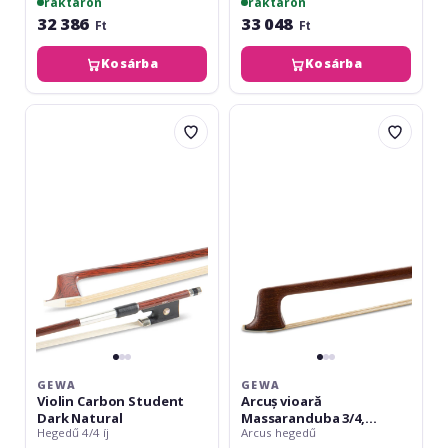
raktáron
raktáron
32 386
33 048
Ft
Ft
Kosárba
Kosárba
Gewa
Gewa
Violin
Arcuș
Carbon
vioară
Student
Massaranduba
Dark
3/4,
Natural
rotund
GEWA
GEWA
Violin Carbon Student
Arcuș vioară
Dark Natural
Massaranduba 3/4,
Hegedű 4/4 íj
Arcus hegedű
rotund