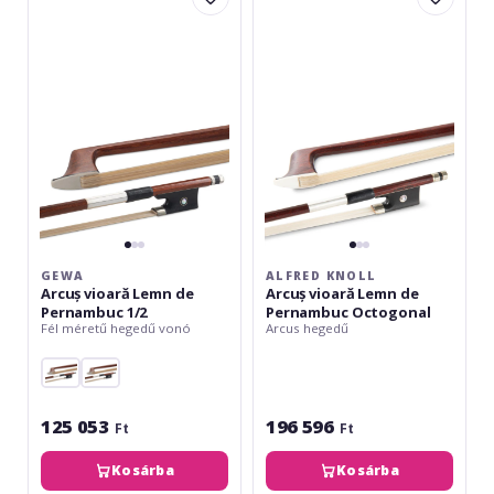
vioară
Arcuș
Lemn
vioară
de
Lemn
Pernambuc
de
1/2
Pernambuc
Octogonal
GEWA
ALFRED KNOLL
Arcuș vioară Lemn de
Arcuș vioară Lemn de
Pernambuc 1/2
Pernambuc Octogonal
Fél méretű hegedű vonó
Arcus hegedű
125 053
196 596
Ft
Ft
Kosárba
Kosárba