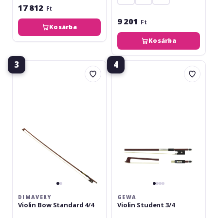
17 812
Ft
9 201
Ft
Kosárba
Kosárba
3
4
Dimavery
Gewa
Violin
Violin
Bow
Student
Standard
3/4
4/4
DIMAVERY
GEWA
Violin Bow Standard 4/4
Violin Student 3/4