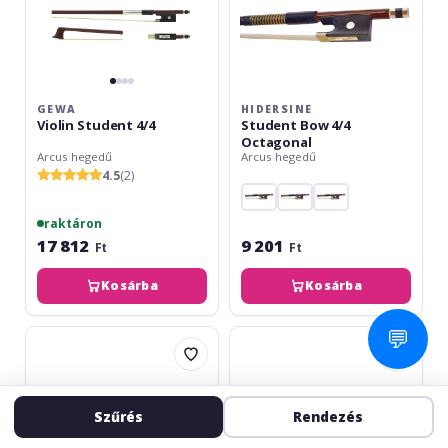
GEWA
HIDERSINE
Violin Student 4/4
Student Bow 4/4
Octagonal
Arcus hegedű
Arcus hegedű
4.5
(2)
raktáron
17 812
9 201
Ft
Ft
Kosárba
Kosárba
💬
Gewa
Hidersine
Violin
Student
Student
Bow
3/4
3/4
Octagonal
Szűrés
Rendezés