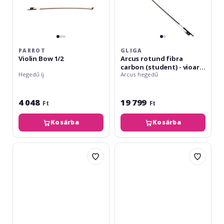
PARROT
GLIGA
Violin Bow 1/2
Arcus rotund fibra
carbon (student) - vioara
Hegedű íj
Arcus hegedű
1/4
4 048
19 799
Ft
Ft
Kosárba
Kosárba
Hidersine
Petz
Student
1076VN
Bow
Manilkara
4/4
kauki
Octagonal