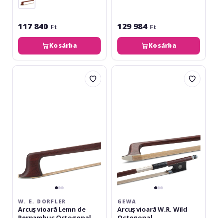
117 840
129 984
Ft
Ft
Kosárba
Kosárba
W.
Gewa
E.
Arcuș
Dorfler
vioară
Arcuș
W.R.
vioară
Wild
Lemn
Octogonal
de
Pernambuc
Octogonal
W. E. DORFLER
GEWA
Arcuș vioară Lemn de
Arcuș vioară W.R. Wild
Pernambuc Octogonal
Octogonal