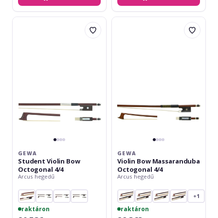
Gewa
Gewa
Student
Violin
Violin
Bow
Bow
Massaranduba
Octogonal
Octogonal
4/4
4/4
GEWA
GEWA
Student Violin Bow
Violin Bow Massaranduba
Octogonal 4/4
Octogonal 4/4
Arcus hegedű
Arcus hegedű
+1
raktáron
raktáron