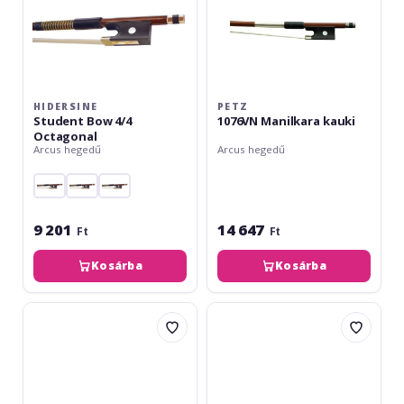
HIDERSINE
PETZ
Student Bow 4/4
1076VN Manilkara kauki
Octagonal
Arcus hegedű
Arcus hegedű
9 201
14 647
Ft
Ft
Kosárba
Kosárba
Petz
Gewa
1095VN
Advanced
Violin
Carbon
Pernambuco
Violin
4/4
Bow
4/4