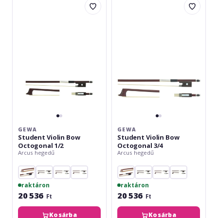
Student
Student
Violin
Violin
Bow
Bow
Octogonal
Octogonal
1/2
3/4
GEWA
GEWA
Student Violin Bow
Student Violin Bow
Octogonal 1/2
Octogonal 3/4
Arcus hegedű
Arcus hegedű
raktáron
raktáron
20 536
20 536
Ft
Ft
Kosárba
Kosárba