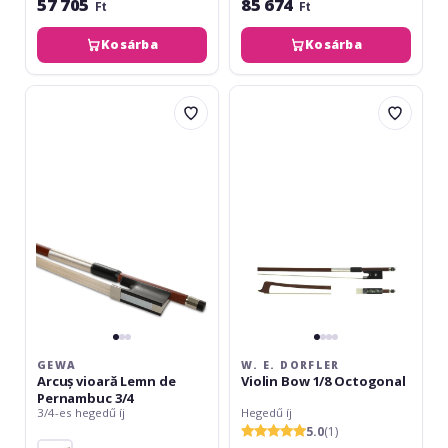
57 705
85 674
Ft
Ft
Kosárba
Kosárba
Gewa
W.
Arcuș
E.
vioară
Dorfler
Lemn
Violin
de
Bow
Pernambuc
1/8
3/4
Octogonal
GEWA
W. E. DORFLER
Arcuș vioară Lemn de
Violin Bow 1/8 Octogonal
Pernambuc 3/4
3/4-es hegedű íj
Hegedű íj
5.0
(1)