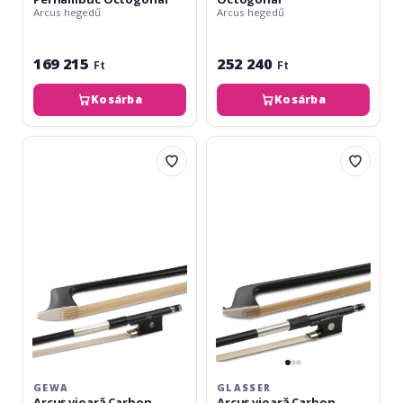
Arcus hegedű
Arcus hegedű
169 215
252 240
Ft
Ft
Kosárba
Kosárba
Gewa
Glasser
Arcuș
Arcuș
vioară
vioară
Carbon
Carbon
Student
Graphit
1/16
1/8
GEWA
GLASSER
Arcuș vioară Carbon
Arcuș vioară Carbon