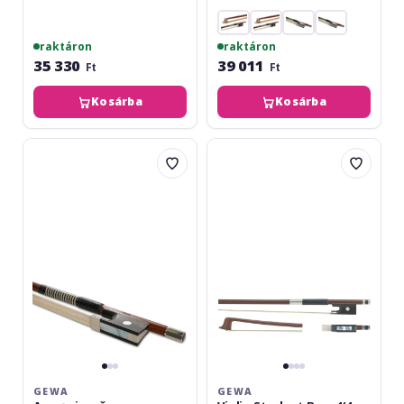
raktáron
raktáron
35 330
39 011
Ft
Ft
Kosárba
Kosárba
Gewa
Gewa
Arcuș
Violin
vioară
Student
Massaranduba
Bow
4/4,
4/4
rotund
Jaeger
GEWA
GEWA