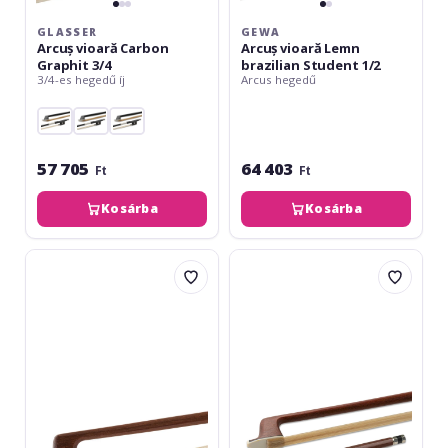
GLASSER
GEWA
Arcuș vioară Carbon
Arcuș vioară Lemn
Graphit 3/4
brazilian Student 1/2
3/4-es hegedű íj
Arcus hegedű
57 705
64 403
Ft
Ft
Kosárba
Kosárba
Gewa
Gewa
Arcuș
Arcus
vioară
vioara
Lemn
Baron
brazilian
1/2
Student
4/4