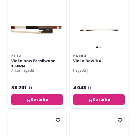
PETZ
PARROT
Violin bow Brasilwood
Violin Bow 3/4
1090VN
Arcus hegedű
Hegedű íj
38 201
4 048
Ft
Ft
Kosárba
Kosárba
Roth
Dimavery
&
Violin
Junius
Bow
RJB
Standard