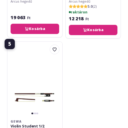
Arcus hegedű
Arcus hegedű
5.0
(2)
raktáron
19 063
12 218
Ft
Ft
Kosárba
Kosárba
5
Gewa
Violin
Student
1/2
GEWA
Violin Student 1/2