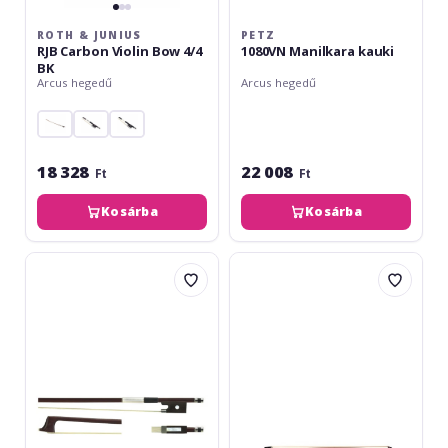
ROTH & JUNIUS
PETZ
RJB Carbon Violin Bow 4/4
1080VN Manilkara kauki
BK
Arcus hegedű
Arcus hegedű
18 328
22 008
Ft
Ft
Kosárba
Kosárba
Petz
Parrot
1076VN
Violin
1/2
Bow
4/4