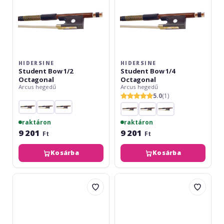
HIDERSINE
HIDERSINE
Student Bow 1/2
Student Bow 1/4
Octagonal
Octagonal
Arcus hegedű
Arcus hegedű
5.0
(1)
raktáron
raktáron
9 201
9 201
Ft
Ft
Kosárba
Kosárba
Hidersine
Gewa
Student
Violin
Bow
Student
3/4
3/4
Octagonal