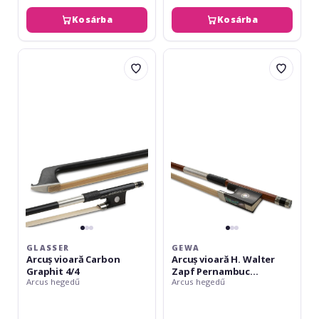
Kosárba
Kosárba
Glasser
Gewa
Arcuș
Arcuș
vioară
vioară
Carbon
H.
Graphit
Walter
4/4
Zapf
Pernambuc
Octogonal
GLASSER
GEWA
Arcuș vioară Carbon
Arcuș vioară H. Walter
Graphit 4/4
Zapf Pernambuc
Arcus hegedű
Arcus hegedű
Octogonal