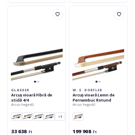
Glasser
W.
Arcuș
E.
vioară
Dorfler
Fibră
Arcuș
de
vioară
sticlă
Lemn
4/4
de
Pernambuc
Rotund
GLASSER
W. E. DORFLER
Arcuș vioară Fibră de
Arcuș vioară Lemn de
sticlă 4/4
Pernambuc Rotund
Arcus hegedű
Arcus hegedű
+1
33 638
199 908
Ft
Ft