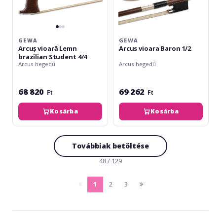
GEWA
GEWA
Arcuș vioară Lemn
Arcus vioara Baron 1/2
brazilian Student 4/4
Arcus hegedű
Arcus hegedű
68 820
69 262
Ft
Ft
Kosárba
Kosárba
Továbbiak betöltése
48 / 129
1
2
3
pagina
(current)
pagina
anterioara
urmatoare