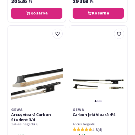
20 536
29 368
Ft
Ft
Kosárba
Kosárba
Gewa
Gewa
Arcuș
Carbon
vioară
Jeki
Carbon
Vioară
Student
4/4
3/4
GEWA
GEWA
Arcuș vioară Carbon
Carbon Jeki Vioară 4/4
Student 3/4
3/4-es hegedű íj
Arcus hegedű
4.8
(4)