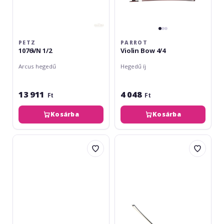
PETZ
PARROT
1076VN 1/2
Violin Bow 4/4
Arcus hegedű
Hegedű íj
13 911
4 048
Ft
Ft
Kosárba
Kosárba
Parrot
Gliga
Violin
Arcus
Bow
rotund
1/2
fibra
carbon
(student)
-
vioara
1/4