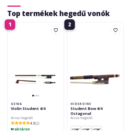
Top termékek hegedű vonók
1
2
Gewa
Hidersine
Violin
Student
Student
Bow
4/4
4/4
Octagonal
GEWA
HIDERSINE
Violin Student 4/4
Student Bow 4/4
Octagonal
Arcus hegedű
Arcus hegedű
4.5
(2)
raktáron