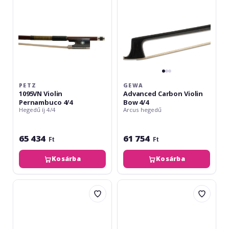
PETZ
GEWA
1095VN Violin
Advanced Carbon Violin
Pernambuco 4/4
Bow 4/4
Hegedű íj 4/4
Arcus hegedű
65 434
61 754
Ft
Ft
Kosárba
Kosárba
Petz
Parrot
Violin
Violin
bow
Bow
Brasilwood
3/4
1090VN