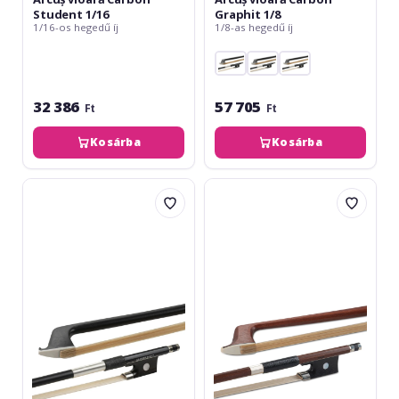
Student 1/16
Graphit 1/8
1/16-os hegedű íj
1/8-as hegedű íj
32 386
57 705
Ft
Ft
Kosárba
Kosárba
Glasser
Gewa
Arcuș
Arcuș
vioară
vioară
Carbon
Lemn
Graphit
brazilian
3/4
Student
1/2