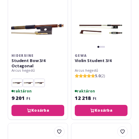
HIDERSINE
GEWA
Student Bow 3/4
Violin Student 3/4
Octagonal
Arcus hegedű
Arcus hegedű
5.0
(2)
raktáron
raktáron
9 201
12 218
Ft
Ft
Kosárba
Kosárba
Gewa
Gewa
Violin
Violin
Student
Student