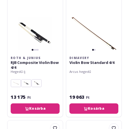
Composite
4/4
Violin
Bow
4/4
ROTH & JUNIUS
DIMAVERY
RJB Composite Violin Bow
Violin Bow Standard 4/4
4/4
Hegedű íj
Arcus hegedű
13 175
19 063
Ft
Ft
Kosárba
Kosárba
Gewa
Alfred
Arcuș
Knoll