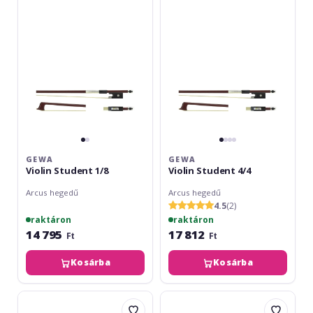
1/8
4/4
GEWA
GEWA
Violin Student 1/8
Violin Student 4/4
Arcus hegedű
Arcus hegedű
4.5
(2)
raktáron
raktáron
14 795
17 812
Ft
Ft
Kosárba
Kosárba
Gewa
Gewa
Violin
Violin