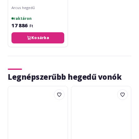
Arcus hegedű
raktáron
17 886
Ft
Kosárba
Legnépszerűbb hegedű vonók
Gewa
Hidersine
Violin
Student
Student
Bow
4/4
4/4
Octagonal