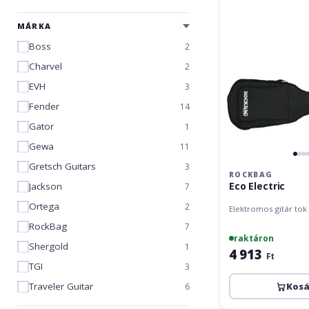
MÁRKA
Boss
2
Charvel
2
EVH
3
Fender
14
Gator
1
Gewa
11
Gretsch Guitars
3
ROCKBAG
Eco Electric
Jackson
7
Ortega
2
Elektromos gitár tok
RockBag
7
raktáron
Shergold
1
4 913
Ft
TGI
3
Traveler Guitar
Kos
6