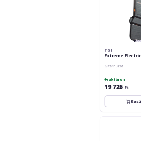
TGI
Extreme Electri
Gitárhuzat
raktáron
19 726
Ft
Kos
Fender
FE920
Electric
Gig