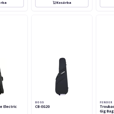
árba
Kosárba
Boss
Fender
CB-
Troubadou
EG20
Electric
Guitar
Gig
Bag
Navy
BOSS
FENDER
e Electric
CB-EG20
Troubadour Elect
Gig Bag