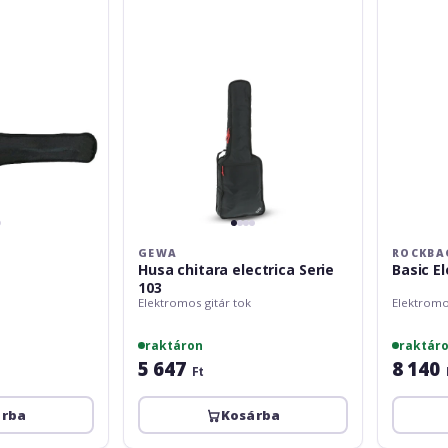
103
GEWA
ROCKBA
Husa chitara electrica Serie
Basic El
103
Elektromos gitár tok
Elektromo
raktáron
raktár
5 647
8 140
Ft
árba
Kosárba