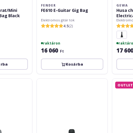
FENDER
GEWA
rat/Mini
FE610 E-Guitar Gig Bag
Husa ch
Bag Black
Electri
Elektromos gitár tok
Elektromo
4.5
(2)
raktáron
raktár
16 060
17 60
Ft
árba
Kosárba
RockBag
Gewa
OUTLET 
Deluxe
Cross
Electric
30
Electric