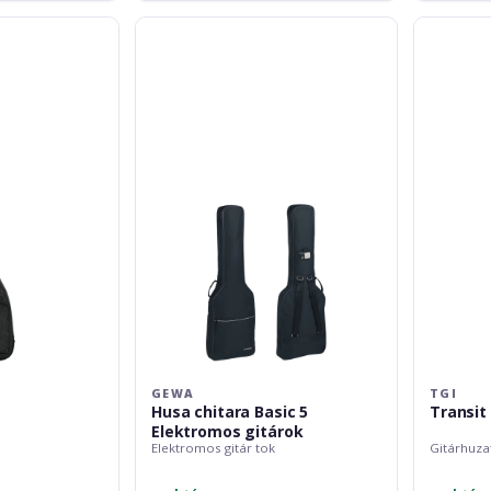
Gewa
TGI
Husa
Transit
chitara
Electric
Basic
5
Elektromos
gitárok
GEWA
TGI
Husa chitara Basic 5
Transit 
Elektromos gitárok
Elektromos gitár tok
Gitárhuza