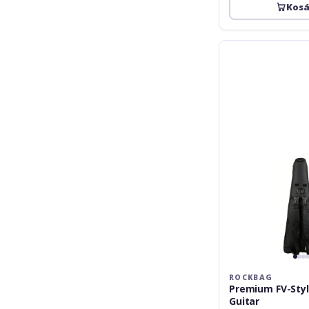
Kos
RockBag
Premium
FV-
Style
Electric
Guitar
ROCKBAG
Premium FV-Styl
Guitar