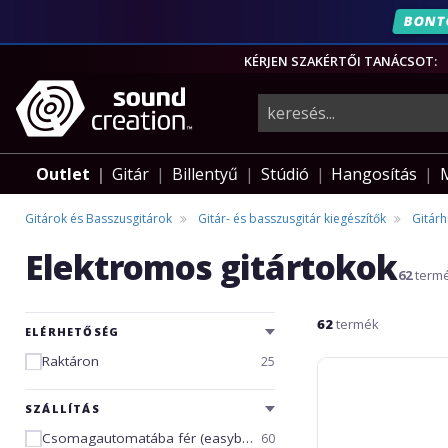
BONT
KÉRJEN SZAKÉRTŐI TANÁCSOT:
hangszerek,
pro-
Outlet
Gitár
Billentyű
Stúdió
Hangosítás
audio
Gitárok és Basszusgitárok
Gitár- és basszusgitár kiegészítők
Gitár
Elektromos gitártokok
felszerelés
62
term
62
termék
ELÉRHETŐSÉG
Raktáron
25
RockBag
Eco
Electric
SZÁLLÍTÁS
Csomagautomatába fér (easybox)
60