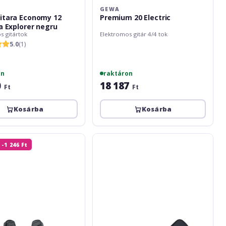
GEWA
itara Economy 12
Premium 20 Electric
ca Explorer negru
s gitártok
Elektromos gitár 4/4 tok
5.0
(1)
on
raktáron
0
18 187
Ft
Ft
Kosárba
Kosárba
Boss
-1 246 Ft
CB-
EG10