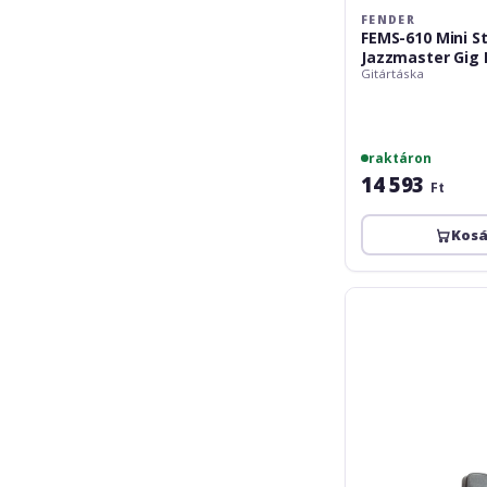
FENDER
FEMS-610 Mini St
Jazzmaster Gig 
Gitártáska
raktáron
14 593
Ft
Kos
TGI
Extreme
Electric