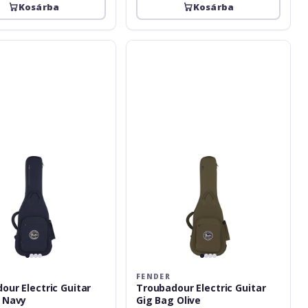
Kosárba
Kosárba
Fender
r
Troubadour
Electric
Guitar
Gig
Bag
Olive
FENDER
ric Guitar
Troubadour Electric Guitar
 Navy
Gig Bag Olive