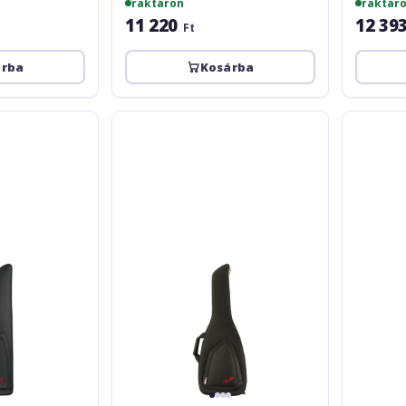
raktáron
raktár
11 220
12 39
Ft
árba
Kosárba
Fender
Gewa
FE610
Husa
E-
chitara
Guitar
Economy
Gig
12
Bag
Electrica
Explorer
negru