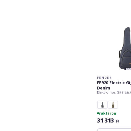
Bag
-
Gold
Denim
FENDER
FE920 Electric G
Denim
Elektromos Gitártás
raktáron
31 313
Ft