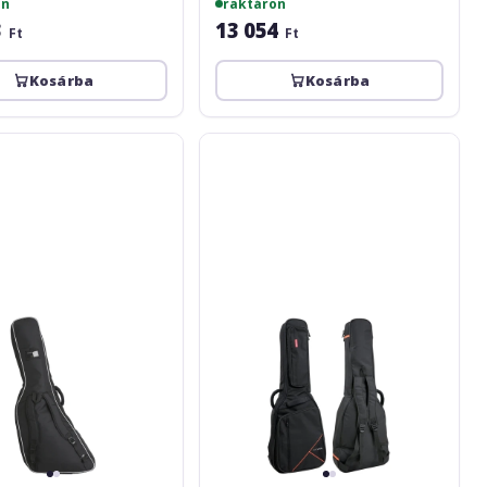
on
raktáron
3
13 054
Ft
Ft
Kosárba
Kosárba
Gewa
Premium
20
Electric