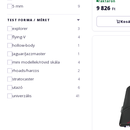
raktáron
5 mm
9
9 826
Ft
TEST FORMA / MÉRET
Kos
explorer
3
flying-V
4
Fender
FEMS-
hollow-body
1
610
Jaguar/Jazzmaster
1
Mini
Strat/Mini
mini modellek/rövid skála
4
Jazzmaster
rhoads/harcos
2
Gig
Bag
stratocaster
4
Black
utazó
6
univerzális
41