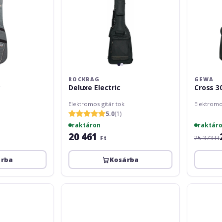
ROCKBAG
GEWA
c
Deluxe Electric
Cross 30
Elektromos gitár tok
Elektromos
5.0
(1)
raktáron
raktár
20 461
Ft
25 373 Ft
árba
Kosárba
RockBag
Fender
Premium+
FE920
Electric
Electric
Guitar