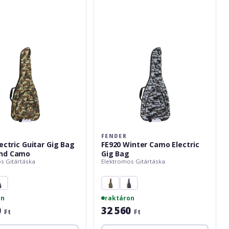
Electric
Gig
Bag
FENDER
ectric Guitar Gig Bag
FE920 Winter Camo Electric
nd Camo
Gig Bag
s Gitártáska
Elektromos Gitártáska
on
raktáron
0
32 560
Ft
Ft