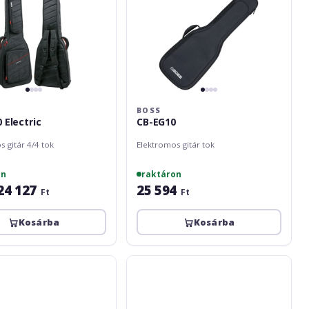
BOSS
 Electric
CB-EG10
 gitár 4/4 tok
Elektromos gitár tok
on
raktáron
24 127
25 594
Ft
Ft
Kosárba
Kosárba
Fender
FE920
Winter
Camo