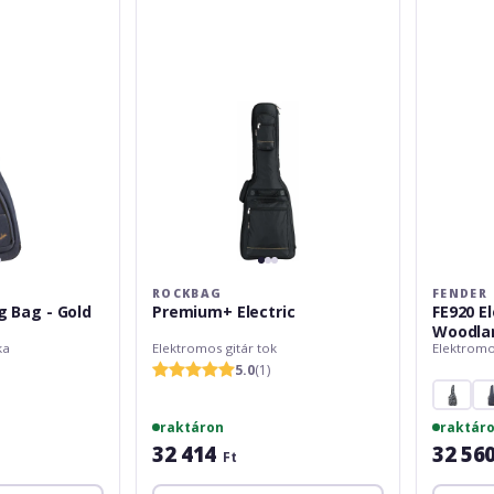
Gig
Bag
Woodland
Camo
ROCKBAG
FENDER
ig Bag - Gold
Premium+ Electric
FE920 El
Woodla
ka
Elektromos gitár tok
Elektromo
5.0
(1)
raktáron
raktár
32 414
32 56
Ft