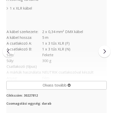
1 x XLR kábel
A kábel szerkezete:
2 x 0,34 mm² DMX kábel
A kábel hossza:
5 m
A csatlakozó A:
1 x 3 tűs XLR (F)
A csatlakozó B:
1 x 3 tűs XLR (N)
Szín:
Fekete
Súly:
300 g
Csatlakozó (típus)
A márkák használata:
NEUTRIK csatlakozóval készült
Anyag:
Fém
Olvass tovább
Cikkszám: 30227812
Csomagolási egység: darab