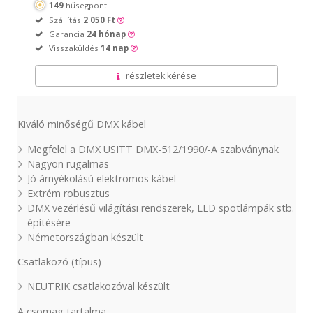
149
hűségpont
Szállítás
2 050 Ft
Garancia
24 hónap
Visszaküldés
14 nap
részletek kérése
Kiváló minőségű DMX kábel
Megfelel a DMX USITT DMX-512/1990/-A szabványnak
Nagyon rugalmas
Jó árnyékolású elektromos kábel
Extrém robusztus
DMX vezérlésű világítási rendszerek, LED spotlámpák stb.
építésére
Németországban készült
Csatlakozó (típus)
NEUTRIK csatlakozóval készült
A csomag tartalma