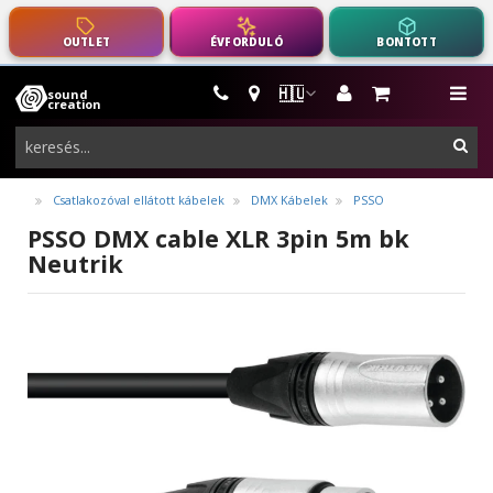
OUTLET
ÉVFORDULÓ
BONTOTT
🇭🇺
sound
hangszerek,
me
creation
pro-
ker
audio
felszerelés
Csatlakozóval ellátott kábelek
DMX Kábelek
PSSO
PSSO DMX cable XLR 3pin 5m bk
Neutrik