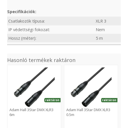
Specifikációk:
Csatlakozók típusa:
XLR 3
IP védettségi fokozat:
Nem
Hossz (méter):
5 m
Hasonló termékek raktáron
3Star
3Star
3St
DMX
DMX
DM
XLR3
XLR3
XLR
6m
0.5m
10
raktáron
raktáron
Adam Hall 3Star DMX XLR3
Adam Hall 3Star DMX XLR3
6m
0.5m
Ad
10
Adam
Adam