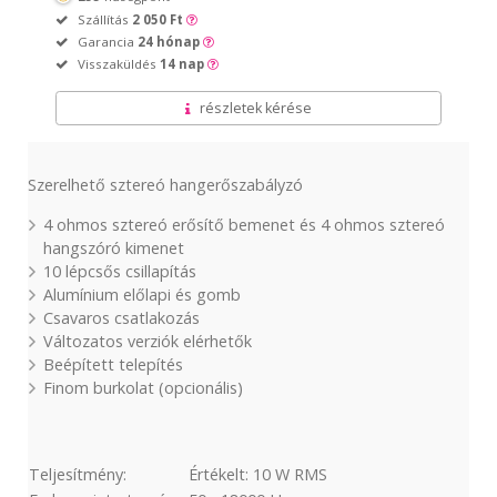
Szállítás
2 050 Ft
Garancia
24 hónap
Visszaküldés
14 nap
részletek kérése
Szerelhető sztereó hangerőszabályzó
4 ohmos sztereó erősítő bemenet és 4 ohmos sztereó
hangszóró kimenet
10 lépcsős csillapítás
Alumínium előlapi és gomb
Csavaros csatlakozás
Változatos verziók elérhetők
Beépített telepítés
Finom burkolat (opcionális)
Teljesítmény:
Értékelt: 10 W RMS