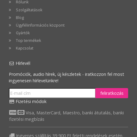
Rólunk
Szolgáltatások
Blog
Ügyfélinformációs központ
Gyártók
Top termékek
Kapcsolat
Hírlevél
Promóciók, audio hírek, új készletek - iratkozzon fel most
ingyenesen hírlevelünkre!
feliratkozás
Fizetési módok
Visa, MasterCard, Maestro, banki átutalás, banki
fizetési megbízás
Ingyenes szállítás 39 900 Ft feletti rendelések esetén.