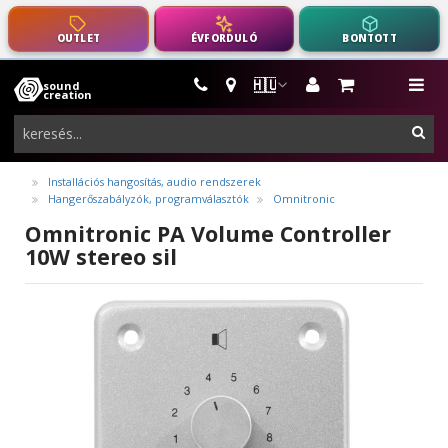
OUTLET
ÉVFORDULÓ
BONTOTT
🇭🇺
sound
hangszerek,
me
creation
pro-
ker
audio
felszerelés
Installációs hangosítás, audio rendszerek
Hangerőszabályzók, programválasztók
Omnitronic
Omnitronic PA Volume Controller
10W stereo sil