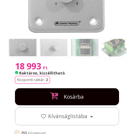
18 993
Ft
Raktáron, kiszállítható
.
Központi raktár:
2
Kosárba
Kívánságlistába
255
hűségpont