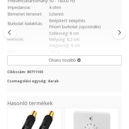
Frekvenciatartomány:
50 - 18000 Hz
Impedancia:
4 ohm
Bemenet kimenet:
Sztereó
Beépített telepítés
Burkolat kialakítás:
Finom burkolat (opcionális)
Szélesség: 8 cm
méretek:
Mélység: 8,2 cm
Magasság: 8 cm
Súly:
260 g
Olvass tovább
Cikkszám: 80711165
Csomagolási egység: darab
Hasonló termékek
ILA-
ATT-
PA
1020
2100/WS
Vol
Cont
-