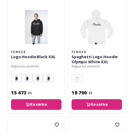
White
XXL
FENDER
FENDER
Logo Hoodie Black XXL
Spaghetti Logo Hoodie
Olympic White XXL
Kapucnis pulóver
Kapucnis pulóver
15 473
18 700
Ft
Ft
Kosárba
Kosárba
Fender
Fender
Spaghetti
Spaghetti
Logo
Logo