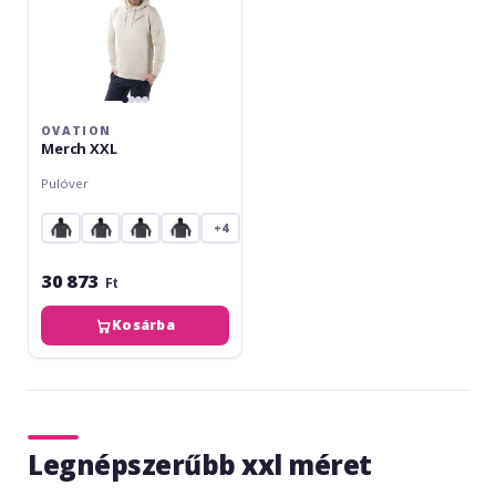
OVATION
Merch XXL
Pulóver
+4
30 873
Ft
Kosárba
Legnépszerűbb xxl méret