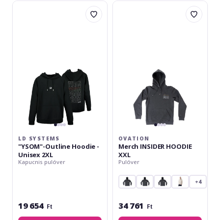
LD
Ovation
Systems
Merch
"YSOM"-
INSIDER
Outline
HOODIE
Hoodie
XXL
-
Unisex
2XL
LD SYSTEMS
OVATION
"YSOM"-Outline Hoodie -
Merch INSIDER HOODIE
Unisex 2XL
XXL
Kapucnis pulóver
Pulóver
+4
19 654
34 761
Ft
Ft