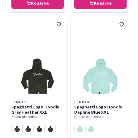
Kosárba
Kosárba
Fender
Fender
Spaghetti
Spaghetti
Logo
Logo
Hoodie
Hoodie
Gray
Daphne
Heather
Blue
XXL
XXL
FENDER
FENDER
Spaghetti Logo Hoodie
Spaghetti Logo Hoodie
Gray Heather XXL
Daphne Blue XXL
Kapucnis pulóver
Kapucnis pulóver