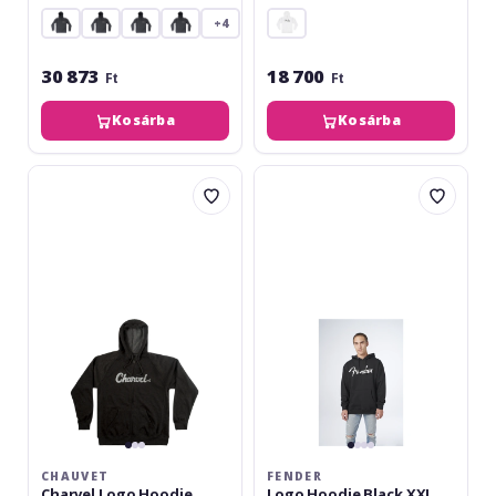
+4
30 873
18 700
Ft
Ft
Kosárba
Kosárba
Chauvet
Fender
Charvel
Logo
Logo
Hoodie
Hoodie
Black
Charcoal
XXL
XXL
CHAUVET
FENDER
Charvel Logo Hoodie
Logo Hoodie Black XXL