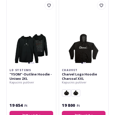
LD
Chauvet
Systems
Charvel
"YSOM"-
Logo
Outline
Hoodie
Hoodie
Charcoal
-
XXL
Unisex
2XL
LD SYSTEMS
CHAUVET
"YSOM"-Outline Hoodie -
Charvel Logo Hoodie
Unisex 2XL
Charcoal XXL
Kapucnis pulóver
Kapucnis pulóver
19 654
19 800
Ft
Ft