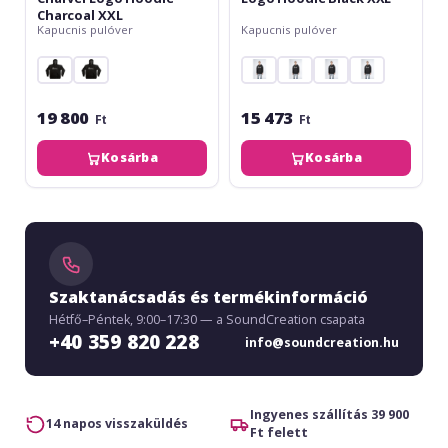
Charcoal XXL
Kapucnis pulóver
Kapucnis pulóver
19 800
15 473
Ft
Ft
Kosárba
Kosárba
Szaktanácsadás és termékinformáció
Hétfő–Péntek, 9:00–17:30 — a SoundCreation csapata
+40 359 820 228
info@soundcreation.hu
Ingyenes szállítás 39 900
14 napos visszaküldés
Ft felett