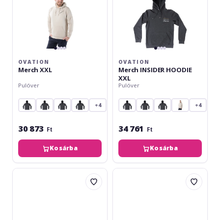
OVATION
OVATION
Merch XXL
Merch INSIDER HOODIE
XXL
Pulóver
Pulóver
+4
+4
30 873
34 761
Ft
Ft
Kosárba
Kosárba
Fender
Fender
Logo
Spaghetti
Hoodie
Logo
Black
Hoodie
XXL
Olympic