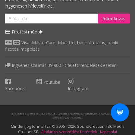
ingyenesen hírlevelünkre!
feliratkozás
Fizetési módok
Visa, MasterCard, Maestro, banki átutalás, banki
fizetési megbízás
Ingyenes szállítás 39 900 Ft feletti rendelések esetén.
Youtube
Facebook
Instagram
💬
A fordítás automatikusan készült. Hivatalos részletekért forduljon hozzánk magyarul,
angolul vagy románul.
Minden jog fenntartva. © 2006 - 2026 SoundCreation - SC Media
Crusher SRL
Általános szerződési feltételek
-
Kapcsolat