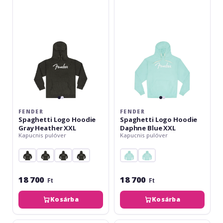
Hoodie
Hoodie
Gray
Daphne
Heather
Blue
XXL
XXL
FENDER
FENDER
Spaghetti Logo Hoodie
Spaghetti Logo Hoodie
Gray Heather XXL
Daphne Blue XXL
Kapucnis pulóver
Kapucnis pulóver
18 700
18 700
Ft
Ft
Kosárba
Kosárba