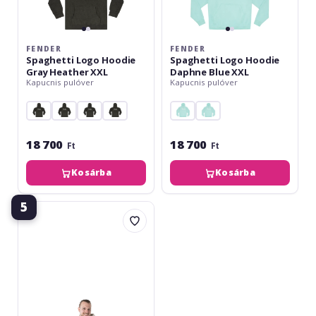
FENDER
FENDER
Spaghetti Logo Hoodie
Spaghetti Logo Hoodie
Gray Heather XXL
Daphne Blue XXL
Kapucnis pulóver
Kapucnis pulóver
18 700
18 700
Ft
Ft
Kosárba
Kosárba
5
Ovation
Merch
XXL