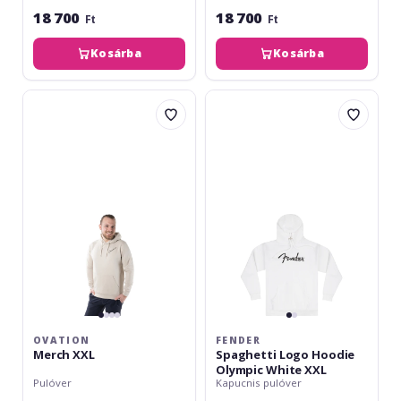
18 700
18 700
Ft
Ft
Kosárba
Kosárba
Ovation
Fender
Merch
Spaghetti
XXL
Logo
Hoodie
Olympic
White
XXL
OVATION
FENDER
Merch XXL
Spaghetti Logo Hoodie
Olympic White XXL
Pulóver
Kapucnis pulóver