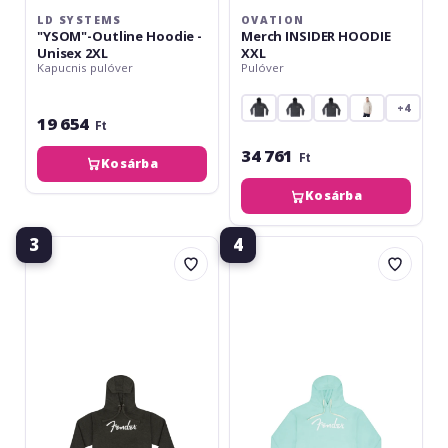
LD SYSTEMS
OVATION
"YSOM"-Outline Hoodie -
Merch INSIDER HOODIE
Unisex 2XL
XXL
Kapucnis pulóver
Pulóver
+4
19 654
Ft
34 761
Ft
Kosárba
Kosárba
3
4
Fender
Fender
Spaghetti
Spaghetti
Logo
Logo
Hoodie
Hoodie
Gray
Daphne
Heather
Blue
XXL
XXL