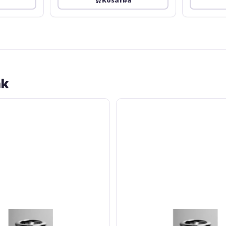
ák
Bruno
Tilz
MC
William
1W
12
French
Horn