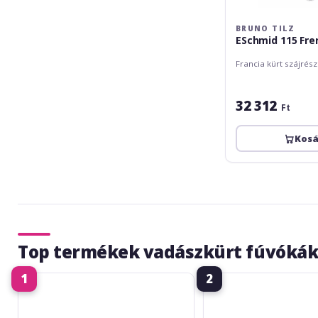
BRUNO TILZ
ESchmid 115 Fre
Francia kürt szájrész
32 312
Ft
Kos
Top termékek vadászkürt fúvóká
1
2
Bruno
Bruno
Tilz
Tilz
ESchmid
MC