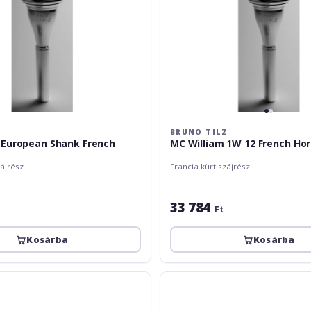
Z
BRUNO TILZ
 European Shank French
MC William 1W 12 French Ho
zájrész
Francia kürt szájrész
33 784
Ft
Kosárba
Kosárba
Bruno
Tilz
ESchmid