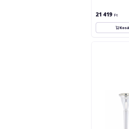
21 419
Ft
Kos
Bruno
Tilz
ESchmid
115
French
Horn