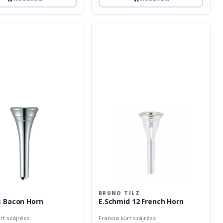
Bruno
Tilz
E.Schmid
12
French
Horn
A
BRUNO TILZ
 Bacon Horn
E.Schmid 12 French Horn
rt szájrész
Francia kürt szájrész