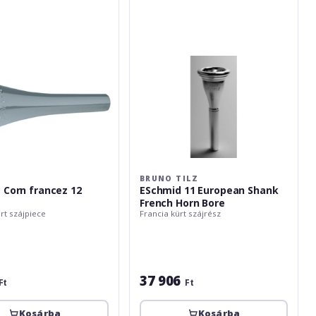
Shank
French
Horn
Bore
BRUNO TILZ
 Corn francez 12
ESchmid 11 European Shank
French Horn Bore
rt szájpiece
Francia kürt szájrész
37 906
Ft
Ft
Kosárba
Kosárba