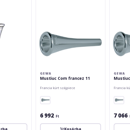
GEWA
GEWA
Mustiuc Corn francez 11
Mustiuc
Francia kürt szájpiece
Francia kü
6 992
7 066
Ft
árba
Kosárba