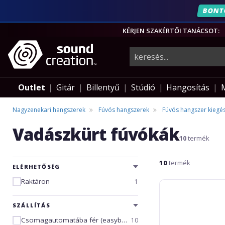
BONT
KÉRJEN SZAKÉRTŐI TANÁCSOT:
hangszerek,
pro-
Outlet
Gitár
Billentyű
Stúdió
Hangosítás
audio
Nagyzenekari hangszerek
Fúvós hangszerek
Fúvós hangszer kiegés
Vadászkürt fúvókák
felszerelés
10
termék
10
termék
ELÉRHETŐSÉG
Raktáron
1
Yamaha
HR-
35C4
SZÁLLÍTÁS
Csomagautomatába fér (easybox)
10