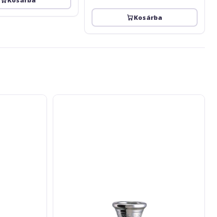
Kosárba
Yamaha
HR-
35C4