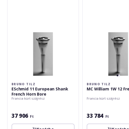
11
William
European
1W
Shank
12
French
French
Horn
Horn
Bore
BRUNO TILZ
BRUNO TILZ
ESchmid 11 European Shank
MC William 1W 12 Fr
French Horn Bore
Francia kürt szájrész
Francia kürt szájrész
37 906
33 784
Ft
Ft
Kosárba
Kosárb