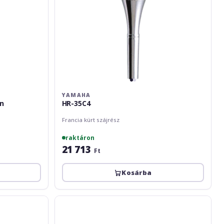
YAMAHA
rn
HR-35C4
Francia kürt szájrész
raktáron
21 713
Ft
Kosárba
Yamaha
French
Horn