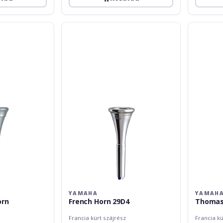
Yamaha
Yamaha
French
Thomas
Horn
Bacon
29D4
Horn
YAMAHA
YAMAH
orn
French Horn 29D4
Thomas
Francia kürt szájrész
Francia kü