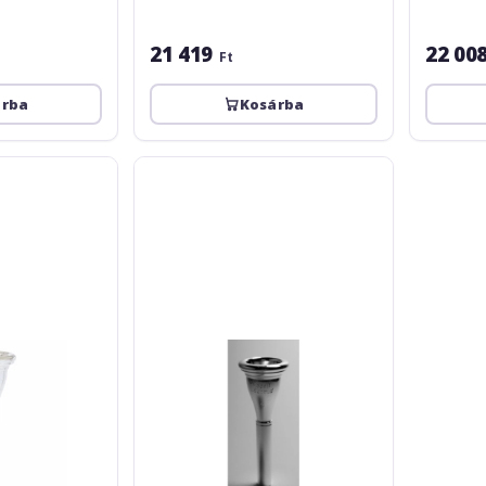
21 419
22 00
Ft
árba
Kosárba
Bruno
Tilz
MC
William
1W
12
French
Horn