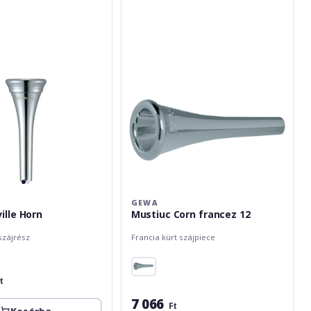
francez
12
GEWA
ille Horn
Mustiuc Corn francez 12
szájrész
Francia kürt szájpiece
t
7 066
Ft
Kosárba