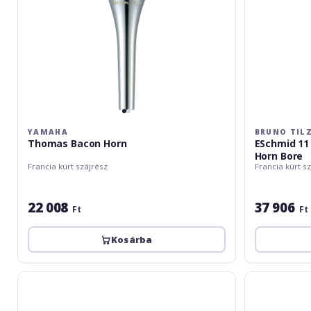
YAMAHA
BRUNO TIL
Thomas Bacon Horn
ESchmid 11
Horn Bore
Francia kürt szájrész
Francia kürt s
22 008
37 906
Ft
Ft
Kosárba
Yamaha
Gewa
J
Mustiuc
Sommerville
Corn