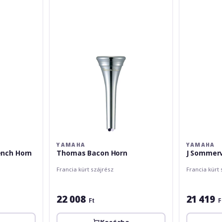
Horn
Horn
YAMAHA
YAMAHA
ench Horn
Thomas Bacon Horn
J Sommerv
Francia kürt szájrész
Francia kürt 
22 008
21 419
Ft
F
a
Kosárba