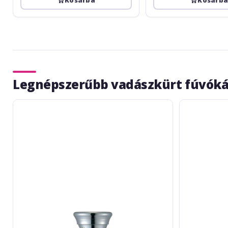
Legnépszerűbb vadászkürt fúvók
Yamaha
Bruno
Thomas
Tilz
Bacon
ESchmid
Horn
11
European
Shank
French
Horn
Bore