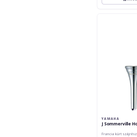
Yamaha
J
Sommerville
Horn
YAMAHA
J Sommerville H
Francia kürt szájrész