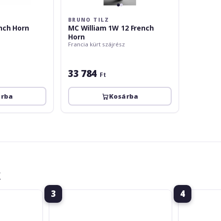
BRUNO TILZ
nch Horn
MC William 1W 12 French
Horn
Francia kürt szájrész
33 784
Ft
árba
Kosárba
k
3
4
Yamaha
Yamaha
Thomas
J
Bacon
Sommerville