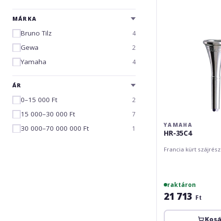
MÁRKA
Bruno Tilz
4
Gewa
2
Yamaha
4
ÁR
0–15 000 Ft
2
15 000–30 000 Ft
7
YAMAHA
30 000–70 000 000 Ft
1
HR-35C4
Francia kürt szájrész
raktáron
21 713
Ft
Kos