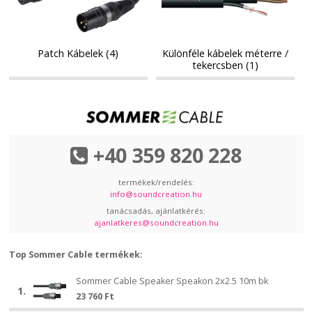
/
/
tekercsben
tekercsben
Patch Kábelek (4)
Különféle kábelek méterre /
tekercsben (1)
+40 359 820 228
termékek/rendelés:
info@soundcreation.hu
tanácsadás, ajánlatkérés:
ajanlatkeres@soundcreation.hu
Top Sommer Cable termékek:
Sommer
Sommer Cable Speaker Speakon 2x2.5 10m bk
Sommer
1.
Cable
23 760
Ft
Cable
Speaker