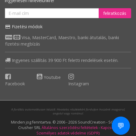
ingyenesen hírlevelünkre!
feliratkozás
Fizetési módok
Visa, MasterCard, Maestro, banki átutalás, banki
fizetési megbízás
Ingyenes szállítás 39 900 Ft feletti rendelések esetén.
Youtube
Facebook
Instagram
A fordítás automatikusan készült. Hivatalos részletekért forduljon hozzánk magyarul,
angolul vagy románul.
Minden jog fenntartva. © 2006 - 2026 SoundCreation - SC Media
💬
Crusher SRL
Általános szerződési feltételek
-
Kapcsolat
Személyes adatok védelme (GDPR)