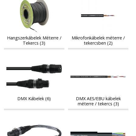
Hangszerkábelek
Mikrofonkábelek
Méterre
méterre
Méterre
méterre
/
/
/
/
Tekercs
tekercsben
Tekercs
tekercsben
Hangszerkábelek Méterre /
Mikrofonkábelek méterre /
Tekercs (3)
tekercsben (2)
DMX
DMX
DMX
DMX
Kábelek
AES/EBU
Kábelek
AES/EBU
kábelek
kábelek
méterre
méterre
/
/
tekercs
tekercs
DMX Kábelek (6)
DMX AES/EBU kábelek
méterre / tekercs (3)
Patch
Különféle
Patch
Különféle
Kábelek
kábelek
Kábelek
kábelek
méterre
méterre