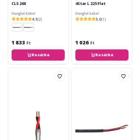
CLS 260
4Star L 225 Flat
Hangfal Kábel
Hangfal kábel
4.5
(2)
5.0
(1)
1 833
1 026
Ft
Ft
Kosárba
Kosárba
Adam
Omnitronic
Hall
LS
4Star
2x2.5mm
Speaker
Cable
240
CPR