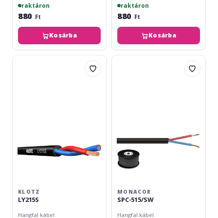
raktáron
raktáron
880
880
Ft
Ft
Kosárba
Kosárba
Klotz
Monacor
LY215S
SPC-
515/SW
KLOTZ
MONACOR
LY215S
SPC-515/SW
Hangfal kábel
Hangfal kábel