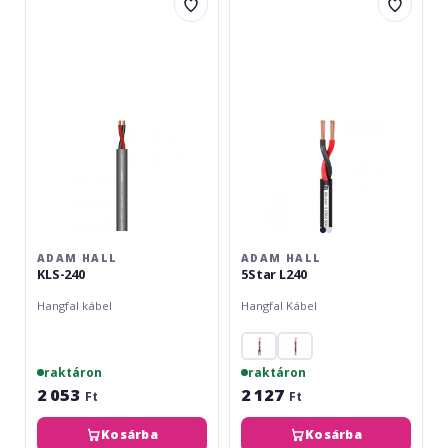
Hall
Hall
KLS-
5Star
240
L240
ADAM HALL
ADAM HALL
KLS-240
5Star L240
Hangfal kábel
Hangfal Kábel
raktáron
raktáron
2 053
2 127
Ft
Ft
Kosárba
Kosárba