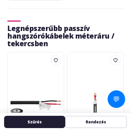
Legnépszerűbb passzív
hangszórókábelek méteráru /
tekercsben
Monacor
Adam
SPC-
Hall
515CA
3Star
E
L215
💬
Szűrés
Rendezés