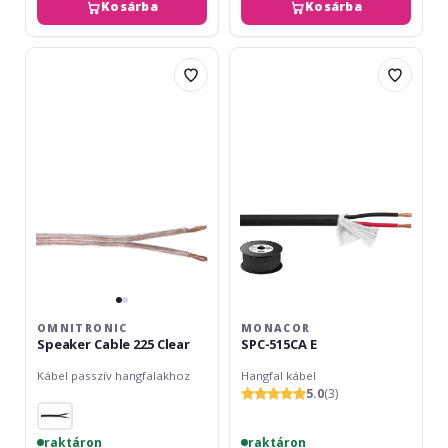
Kosárba
Kosárba
Omnitronic
Monacor
Speaker
SPC-
Cable
515CA
225
E
Clear
OMNITRONIC
MONACOR
Speaker Cable 225 Clear
SPC-515CA E
Kábel passzív hangfalakhoz
Hangfal kábel
5.0
(3)
raktáron
raktáron