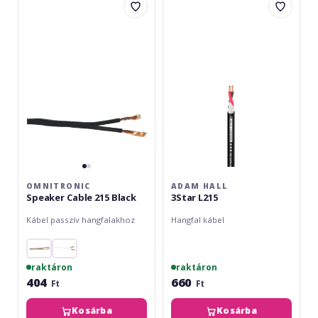
Speaker
Hall
rendszerekben.
Cable
3Star
215
L215
Black
OMNITRONIC
ADAM HALL
Speaker Cable 215 Black
3Star L215
Kábel passzív hangfalakhoz
Hangfal kábel
raktáron
raktáron
404
660
Ft
Ft
Kosárba
Kosárba