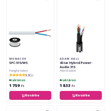
515/WS
4Star
Hybrid
Power-
Audio
315
MONACOR
ADAM HALL
SPC-515/WS
4Star Hybrid Power-
Audio 315
Hangfal kábel
Hibrid kábel
5.0
(2)
raktáron
raktáron
1 759
1 833
Ft
Ft
Kosárba
Kosárba
Adam
Adam