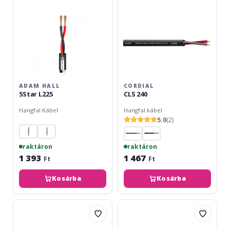
ADAM HALL
CORDIAL
5Star L225
CLS 240
Hangfal Kábel
Hangfal kábel
5.0
(2)
raktáron
raktáron
1 393
1 467
Ft
Ft
Kosárba
Kosárba
Omnitronic
Monacor
LS
SPC-
2x4mm
515/BL