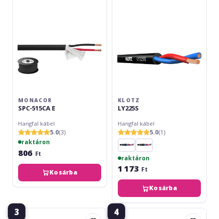
MONACOR
KLOTZ
SPC-515CA E
LY225S
Hangfal kábel
Hangfal kábel
5.0
(3)
5.0
(1)
raktáron
806
Ft
raktáron
1 173
Ft
Kosárba
Kosárba
3
4
Monacor
Adam