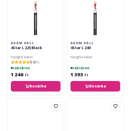
ADAM HALL
ADAM HALL
4Star L 225 Black
4Star L 240
Hangfal kábel
Hangfal kábel
5.0
(1)
raktáron
raktáron
1 246
1 393
Ft
Ft
Kosárba
Kosárba
Adam
Cordial
Hall
CLS
5Star
240
L225