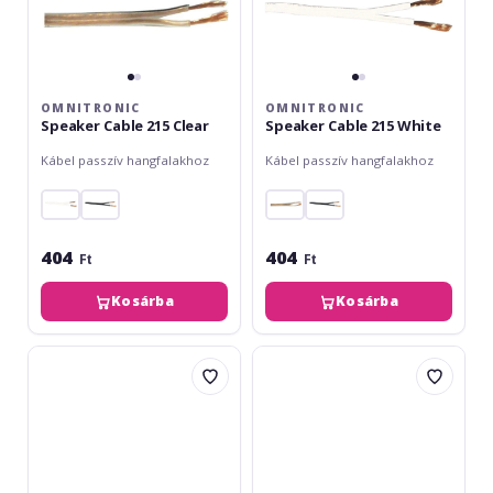
OMNITRONIC
OMNITRONIC
Speaker Cable 215 Clear
Speaker Cable 215 White
Kábel passzív hangfalakhoz
Kábel passzív hangfalakhoz
404
404
Ft
Ft
Kosárba
Kosárba
Omnitronic
Sommer
Speaker
Cable
Cable
Speaker
225
2x2,5
Black
100m
bk
FRNC