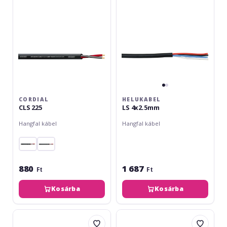
CORDIAL
HELUKABEL
CLS 225
LS 4x2.5mm
Hangfal kábel
Hangfal kábel
880
1 687
Ft
Ft
Kosárba
Kosárba
Klotz
Klotz
speaker
parallel