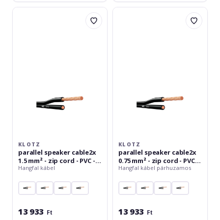
Klotz
Klotz
parallel
parallel
speaker
speaker
cable2x
cable2x
1.5
0.75
mm²
mm²
-
-
zip
zip
cord
cord
-
-
PVC
PVC
-
-
15
30
m
m
KLOTZ
KLOTZ
parallel speaker cable2x
parallel speaker cable2x
1.5 mm² - zip cord - PVC -
0.75 mm² - zip cord - PVC -
Hangfal kábel
Hangfal kábel párhuzamos
15 m
30 m
13 933
13 933
Ft
Ft