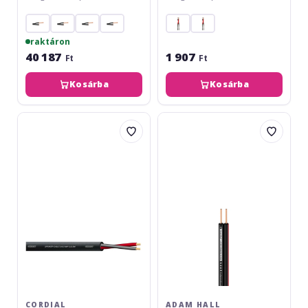
raktáron
40 187
1 907
Ft
Ft
Kosárba
Kosárba
Cordial
Adam
CLS
Hall
260
4Star
L
225
Flat
CORDIAL
ADAM HALL