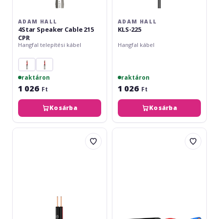
ADAM HALL
ADAM HALL
4Star Speaker Cable 215
KLS-225
CPR
Hangfal telepítési kábel
Hangfal kábel
raktáron
raktáron
1 026
1 026
Ft
Ft
Kosárba
Kosárba
Adam
Klotz
Hall
LY225S
KLS-
240
FLB