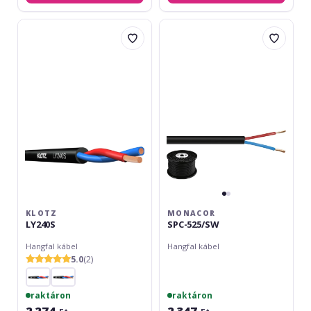
Klotz
Monacor
LY240S
SPC-
525/SW
KLOTZ
MONACOR
LY240S
SPC-525/SW
Hangfal kábel
Hangfal kábel
5.0
(2)
raktáron
raktáron
2 274
2 347