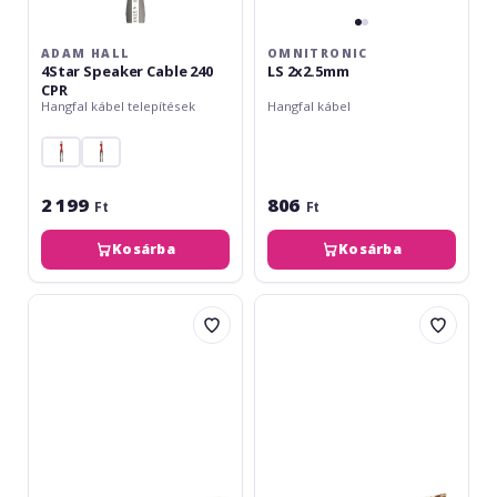
ADAM HALL
OMNITRONIC
4Star Speaker Cable 240
LS 2x2.5mm
CPR
Hangfal kábel telepítések
Hangfal kábel
2 199
806
Ft
Ft
Kosárba
Kosárba
Omnitronic
Omnitronic
Speaker
Speaker
Cable
Cable
215
215
Clear
White