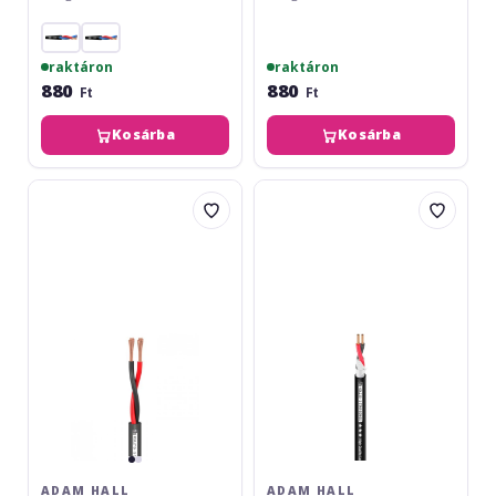
raktáron
raktáron
880
880
Ft
Ft
Kosárba
Kosárba
Adam
Adam
Hall
Hall
5Star
3Star
L215
L
225
ADAM HALL
ADAM HALL