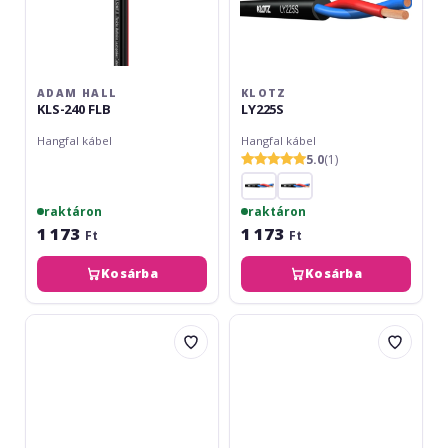
ADAM HALL
KLOTZ
KLS-240 FLB
LY225S
Hangfal kábel
Hangfal kábel
5.0
(1)
raktáron
raktáron
1 173
1 173
Ft
Ft
Kosárba
Kosárba
Adam
Adam
Hall
Hall
4Star
4Star
L
L
225
240
Black