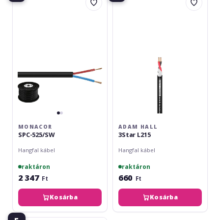
SPC-
Hall
525/SW
3Star
L215
MONACOR
ADAM HALL
SPC-525/SW
3Star L215
Hangfal kábel
Hangfal kábel
raktáron
raktáron
2 347
660
Ft
Ft
Kosárba
Kosárba