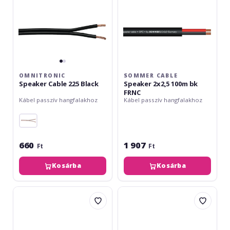
OMNITRONIC
SOMMER CABLE
Speaker Cable 225 Black
Speaker 2x2,5 100m bk
FRNC
Kábel passzív hangfalakhoz
Kábel passzív hangfalakhoz
660
1 907
Ft
Ft
Kosárba
Kosárba
Cordial
Helukabel
CLS
LS
225
4x2.5mm