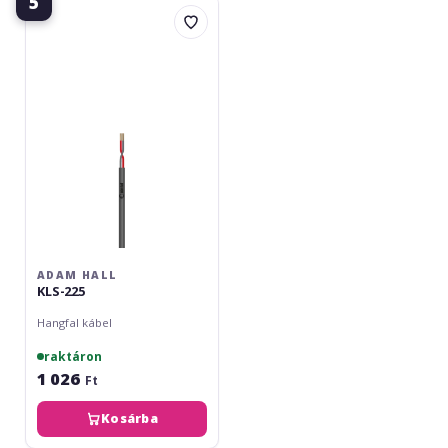
5
Adam
Hall
KLS-
225
ADAM HALL
KLS-225
Hangfal kábel
raktáron
1 026
Ft
Kosárba