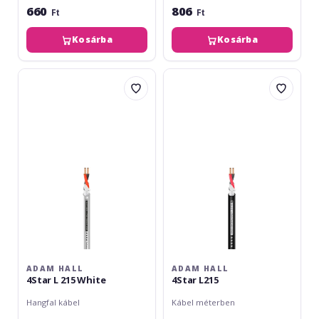
660
806
Ft
Ft
Kosárba
Kosárba
Adam
Adam
Hall
Hall
4Star
4Star
L
L215
215
White
ADAM HALL
ADAM HALL
4Star L 215 White
4Star L215
Hangfal kábel
Kábel méterben