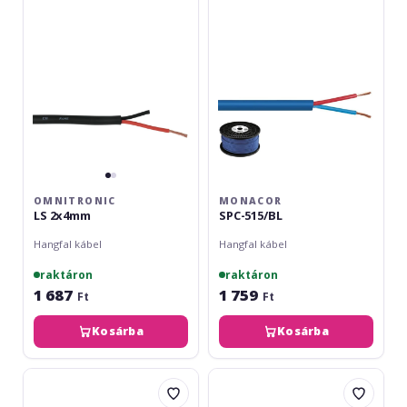
OMNITRONIC
MONACOR
LS 2x4mm
SPC-515/BL
Hangfal kábel
Hangfal kábel
raktáron
raktáron
1 687
1 759
Ft
Ft
Kosárba
Kosárba
Monacor
Adam
SPC-
Hall