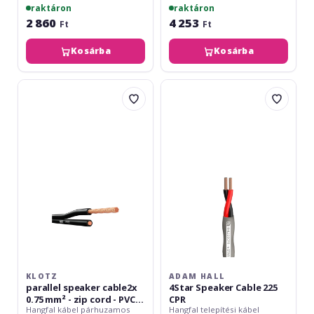
raktáron
raktáron
2 860
4 253
Ft
Ft
Kosárba
Kosárba
Klotz
Adam
parallel
Hall
speaker
4Star
cable2x
Speaker
0.75
Cable
mm²
225
-
CPR
zip
cord
-
PVC
-
100
m
KLOTZ
ADAM HALL
parallel speaker cable2x
4Star Speaker Cable 225
0.75 mm² - zip cord - PVC -
CPR
Hangfal kábel párhuzamos
Hangfal telepítési kábel
100 m