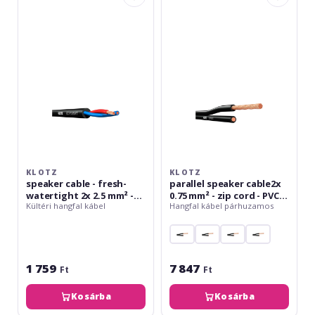
cable
speaker
-
cable2x
fresh-
0.75
watertight
mm²
2x
-
2.5
zip
mm²
cord
-
-
PVC
PVC
-
15
m
KLOTZ
KLOTZ
speaker cable - fresh-
parallel speaker cable2x
watertight 2x 2.5 mm² -
0.75 mm² - zip cord - PVC -
Kültéri hangfal kábel
Hangfal kábel párhuzamos
PVC
15 m
1 759
7 847
Ft
Ft
Kosárba
Kosárba