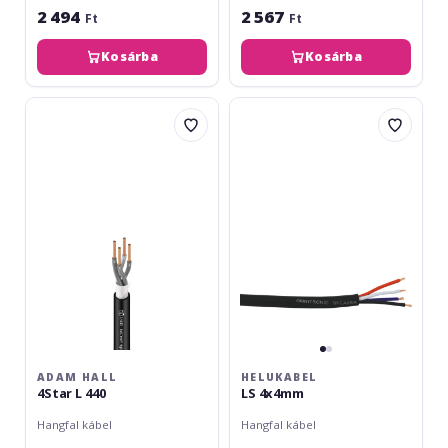
2 494
2 567
Ft
Ft
Kosárba
Kosárba
Adam
Helukabel
Hall
LS
4Star
4x4mm
L
440
ADAM HALL
HELUKABEL
4Star L 440
LS 4x4mm
Hangfal kábel
Hangfal kábel