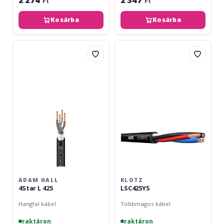
Ft
Ft
Kosárba
Kosárba
Adam
Klotz
Hall
LSC425YS
4Star
L
425
ADAM HALL
KLOTZ
4Star L 425
LSC425YS
Hangfal kábel
Többmagos kábel
raktáron
raktáron