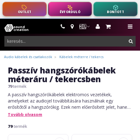
OUTLET
ÉVFORDULÓ
BONTOTT
🇭🇺
sound
hangszerek,
me
creation
pro-
ker
audio
felszerelés
Audio kábelek és csatlakozók
Kábelek méterre / tekercs
Passzív hangszórókábelek
méteráru / tekercsben
79
termék
A passzív hangszórókábelek elektromos vezetékek,
amelyeket az audiojel továbbítására használnak egy
erősítőtől a hangszórókig. Ezek nem előerősített jelet, hanem
teljesítményt szállítanak, ezért fontos, hogy a kábel
Tovább olvasom
keresztmetszete elegendően vastag legyen a veszteségek
minimalizálása érdekében. A kábel minősége és hossza
79
termék
befolyásolhatja a hangrendszer teljesítményét, különösen
Omnitronic
Adam
nagy hűségű alkalmazásokban vagy professzionális