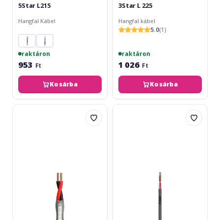
5Star L215
3Star L 225
Hangfal Kábel
Hangfal kábel
5.0
(1)
raktáron
raktáron
953
1 026
Ft
Ft
Kosárba
Kosárba
Adam
Adam
Hall
Hall
4Star
KLS-
Speaker
225
Cable
215
CPR