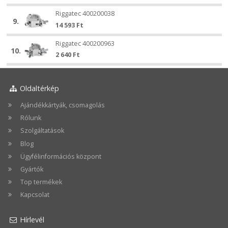
Riggatec
Riggatec 400200038
Riggatec
9.
400200038
14 593
Ft
400200038
Riggatec
Riggatec 400200963
Riggatec
10.
400200963
2 640
Ft
400200963
Oldaltérkép
Ajándékkártyák, csomagolás
Rólunk
Szolgáltatások
Blog
Ügyfélinformációs központ
Gyártók
Top termékek
Kapcsolat
Hírlevél