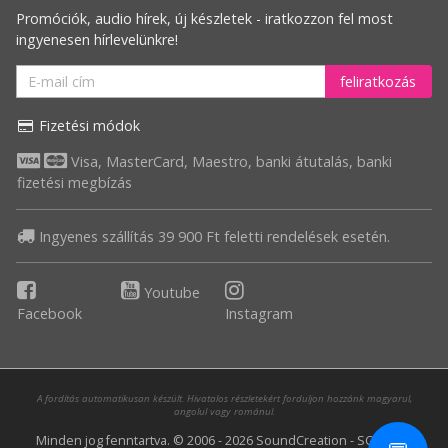
Promóciók, audio hírek, új készletek - iratkozzon fel most
ingyenesen hírlevelünkre!
feliratkozás
Fizetési módok
Visa, MasterCard, Maestro, banki átutalás, banki
fizetési megbízás
Ingyenes szállítás 39 900 Ft feletti rendelések esetén.
Youtube
Facebook
Instagram
A fordítás automatikusan készült. Hivatalos részletekért forduljon hozzánk magyarul,
angolul vagy románul.
Minden jog fenntartva. © 2006 - 2026 SoundCreation - SC Media