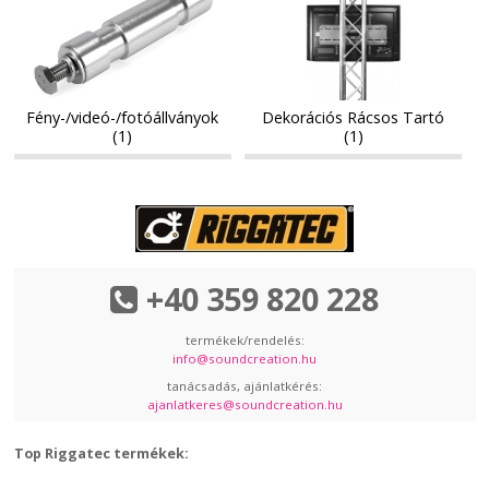
Rácsos
Rácsos
Tartó
Tartó
Fény-/videó-/fotóállványok
Dekorációs Rácsos Tartó
(1)
(1)
+40 359 820 228
termékek/rendelés:
info@soundcreation.hu
tanácsadás, ajánlatkérés:
ajanlatkeres@soundcreation.hu
Top Riggatec termékek: