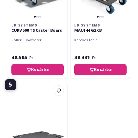
LD SYSTEMS
LD SYSTEMS
CURV 500 TS Caster Board
MAUI 44 G2 CB
Roller Subwoofer
Kerekes tábla
48 505
48 431
Ft
Ft
Kosárba
Kosárba
5
LD
Systems
STINGER
SUB
18
G3
CB