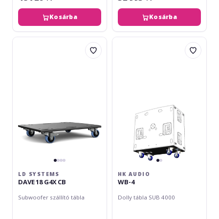
Kosárba
Kosárba
LD
HK
Systems
Audio
DAVE
WB-
18
4
G4X
CB
LD SYSTEMS
HK AUDIO
DAVE 18 G4X CB
WB-4
Subwoofer szállító tábla
Dolly tábla SUB 4000