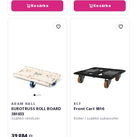
Kosárba
Kosárba
Adam
RCF
Hall
Front
EUROTRUSS
Cart
ROLL
9016
BOARD
381033
ADAM HALL
RCF
EUROTRUSS ROLL BOARD
Front Cart 9016
381033
Szállító rendszer
Roller / szállító subwoofer
39 084
Ft