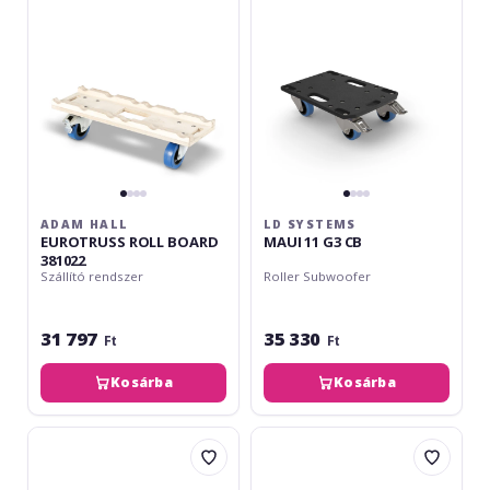
BOARD
G3
381022
CB
ADAM HALL
LD SYSTEMS
EUROTRUSS ROLL BOARD
MAUI 11 G3 CB
381022
Szállító rendszer
Roller Subwoofer
31 797
35 330
Ft
Ft
Kosárba
Kosárba
Adam
LD
Hall
Systems
EUROTRUSS
MAUI