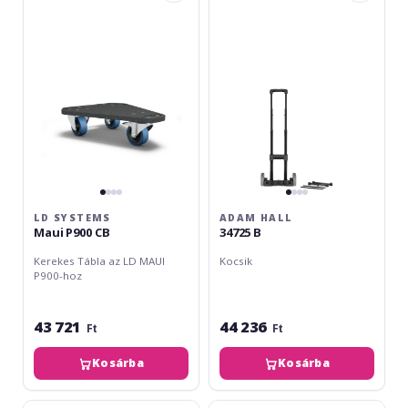
Maui
34725
P900
B
CB
LD SYSTEMS
ADAM HALL
Maui P900 CB
34725 B
Kerekes Tábla az LD MAUI
Kocsik
P900-hoz
43 721
44 236
Ft
Ft
Kosárba
Kosárba