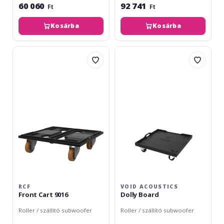
60 060
92 741
Ft
Ft
Kosárba
Kosárba
RCF
VOID
Front
Acoustics
Cart
Dolly
9016
Board
RCF
VOID ACOUSTICS
Front Cart 9016
Dolly Board
Roller / szállító subwoofer
Roller / szállító subwoofer