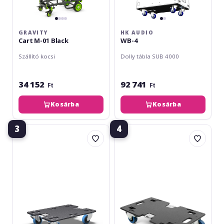
GRAVITY
HK AUDIO
Cart M-01 Black
WB-4
Szállító kocsi
Dolly tábla SUB 4000
34 152
92 741
Ft
Ft
Kosárba
Kosárba
3
4
LD
LD
Systems
Systems
CURV
MAUI
500
44
TS
G2
Caster
CB
Board