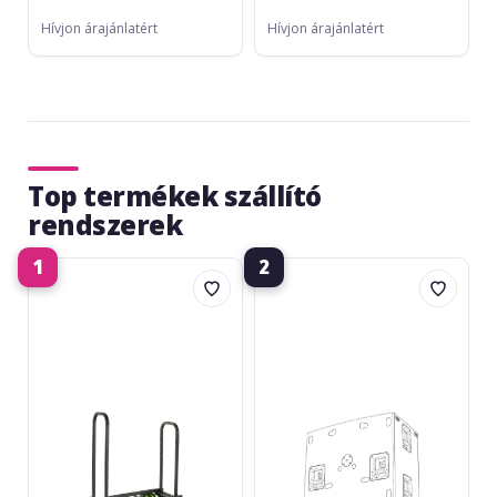
Hívjon árajánlatért
Hívjon árajánlatért
Top termékek szállító
rendszerek
1
2
Gravity
HK
Cart
Audio
M-
WB-
01
4
Black