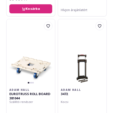
Kosárba
Hívjon árajánlatért
Adam
Adam
Hall
Hall
EUROTRUSS
3472
ROLL
BOARD
381044
ADAM HALL
ADAM HALL
EUROTRUSS ROLL BOARD
3472
381044
Szállító rendszer
Kocsi