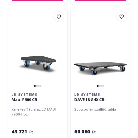
LD
LD
Systems
Systems
Maui
DAVE
P900
18
CB
G4X
CB
LD SYSTEMS
LD SYSTEMS
Maui P900 CB
DAVE 18 G4X CB
Kerekes Tábla az LD MAUI
Subwoofer szállító tábla
P900-hoz
43 721
60 060
Ft
Ft