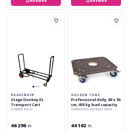
Kosárba
Kosárba
Roadinger
Golden
Stage
Tone
Donkey
Professional
XL
dolly,
Transport
60
Cart
x
50
cm,
450
kg
load
capacity
ROADINGER
GOLDEN TONE
Stage Donkey XL
Professional dolly, 60 x 50
Transport Cart
cm, 450 kg load capacity
Szállító kocsi
Subwoofer kerekes tálca
46 296
44 162
Ft
Ft