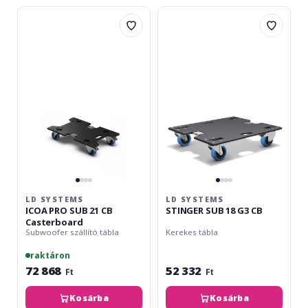
LD
LD
Systems
Systems
ICOA
STINGER
PRO
SUB
SUB
18
21
G3
CB
CB
Casterboard
LD SYSTEMS
LD SYSTEMS
ICOA PRO SUB 21 CB
STINGER SUB 18 G3 CB
Casterboard
Subwoofer szállító tábla
Kerekes tábla
raktáron
72 868
52 332
Ft
Ft
Kosárba
Kosárba