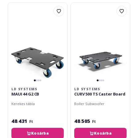
LD
LD
Systems
Systems
MAUI
CURV
44
500
G2
TS
CB
Caster
Board
LD SYSTEMS
LD SYSTEMS
MAUI 44 G2 CB
CURV 500 TS Caster Board
Kerekes tábla
Roller Subwoofer
48 431
48 505
Ft
Ft
Kosárba
Kosárba