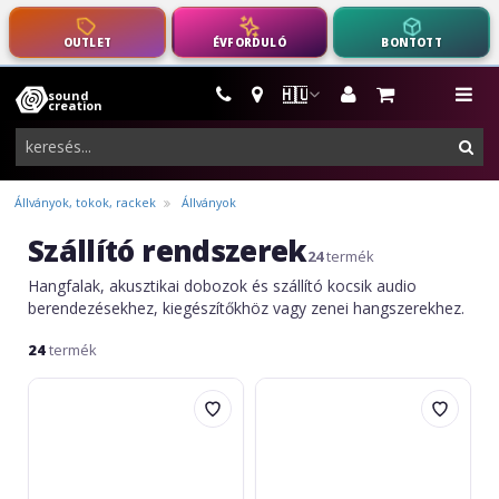
OUTLET
ÉVFORDULÓ
BONTOTT
🇭🇺
sound
hangszerek,
me
creation
pro-
ker
audio
felszerelés
Állványok, tokok, rackek
Állványok
Szállító rendszerek
24
termék
Hangfalak, akusztikai dobozok és szállító kocsik audio
berendezésekhez, kiegészítőkhöz vagy zenei hangszerekhez.
24
termék
LD
Gravity
Systems
Cart
ICOA
M-
PRO
01
SUB
Black