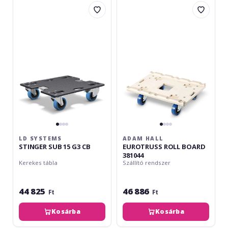
LD
Adam
Systems
Hall
STINGER
EUROTRUSS
SUB
ROLL
15
BOARD
G3
381044
CB
LD SYSTEMS
ADAM HALL
STINGER SUB 15 G3 CB
EUROTRUSS ROLL BOARD
381044
Kerekes tábla
Szállító rendszer
44 825
46 886
Ft
Ft
Kosárba
Kosárba