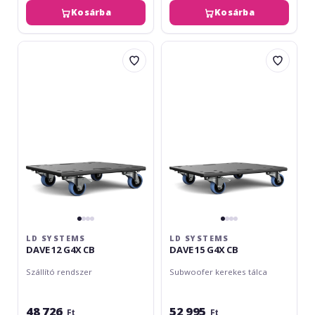
Kosárba
Kosárba
LD
LD
Systems
Systems
DAVE
DAVE
12
15
G4X
G4X
CB
CB
LD SYSTEMS
LD SYSTEMS
DAVE 12 G4X CB
DAVE 15 G4X CB
Szállító rendszer
Subwoofer kerekes tálca
48 726
52 995
Ft
Ft