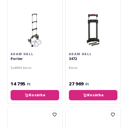
ADAM HALL
ADAM HALL
Porter
3472
Szállító kocsi
Kocsi
14 795
27 969
Ft
Ft
Kosárba
Kosárba
Adam
LD
Hall
Systems
EUROTRUSS
MAUI
ROLL
11