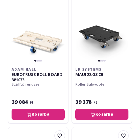
ROLL
28
BOARD
G3
381033
CB
ADAM HALL
LD SYSTEMS
EUROTRUSS ROLL BOARD
MAUI 28 G3 CB
381033
Szállító rendszer
Roller Subwoofer
39 084
39 378
Ft
Ft
Kosárba
Kosárba
LD
Adam
Systems
Hall