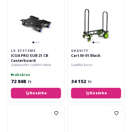
21
CB
Casterboard
LD SYSTEMS
GRAVITY
ICOA PRO SUB 21 CB
Cart M-01 Black
Casterboard
Subwoofer szállító tábla
Szállító kocsi
raktáron
72 868
34 152
Ft
Ft
Kosárba
Kosárba
Adam
Adam
Hall
Hall
Porter
3472