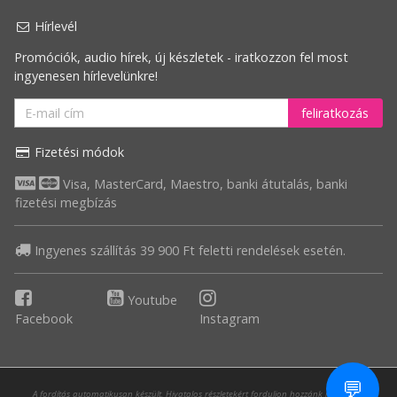
Hírlevél
Legnagyobb
Promóciók, audio hírek, új készletek - iratkozzon fel most
akció
ingyenesen hírlevelünkre!
feliratkozás
Fizetési módok
Visa, MasterCard, Maestro, banki átutalás, banki
fizetési megbízás
Ingyenes szállítás 39 900 Ft feletti rendelések esetén.
Youtube
Facebook
Instagram
💬
A fordítás automatikusan készült. Hivatalos részletekért forduljon hozzánk magyarul,