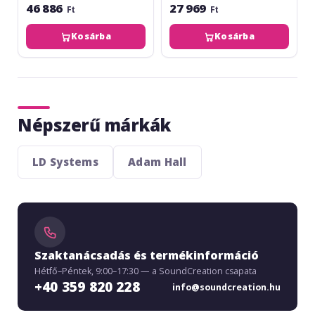
46 886
27 969
Ft
Ft
Kosárba
Kosárba
Népszerű márkák
LD Systems
Adam Hall
Szaktanácsadás és termékinformáció
Hétfő–Péntek, 9:00–17:30 — a SoundCreation csapata
+40 359 820 228
info@soundcreation.hu