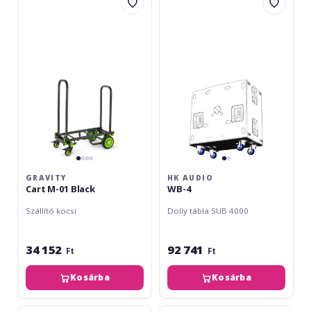
Cart
Audio
M-
WB-
01
4
Black
GRAVITY
HK AUDIO
Cart M-01 Black
WB-4
Szállító kocsi
Dolly tábla SUB 4000
34 152
92 741
Ft
Ft
Kosárba
Kosárba