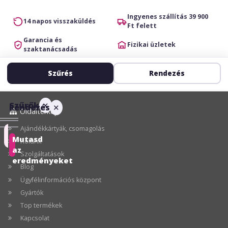
Ingyenes szállítás 39 900
14 napos visszaküldés
Ft felett
Garancia és
Fizikai üzletek
szaktanácsadás
Szűrés
Rendezés
Szűrők
✕
Rendezés
✕
Oldaltérkép
Ajándékkártyák, csomagolás
Ajánlott
Mutasd
Rólunk
az
Szolgáltatások
Ár
eredményeket
Blog
szerint
Ügyfélinformációs központ
növekvő
Gyártók
Ár
Top termékek
szerint
Kapcsolat
csökkenő