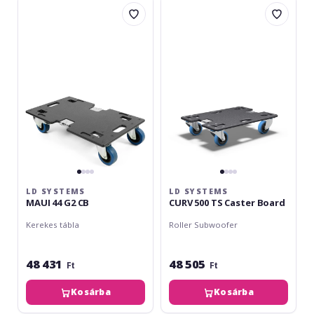
LD
LD
Systems
Systems
MAUI
CURV
44
500
G2
TS
CB
Caster
Board
LD SYSTEMS
LD SYSTEMS
MAUI 44 G2 CB
CURV 500 TS Caster Board
Kerekes tábla
Roller Subwoofer
48 431
48 505
Ft
Ft
Kosárba
Kosárba