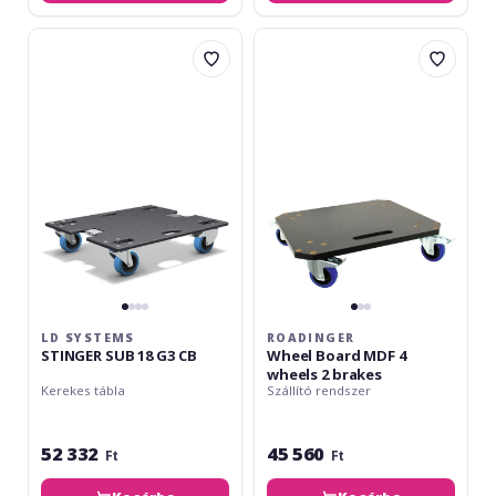
LD
Roadinger
Systems
Wheel
STINGER
Board
SUB
MDF
18
4
G3
wheels
CB
2
brakes
LD SYSTEMS
ROADINGER
STINGER SUB 18 G3 CB
Wheel Board MDF 4
wheels 2 brakes
Kerekes tábla
Szállító rendszer
52 332
45 560
Ft
Ft