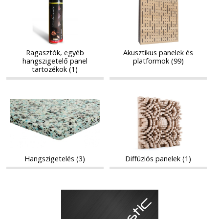
egyéb
panelek
egyéb
panelek
hangszigetelő
és
hangszigetelő
és
panel
platformok
panel
platformok
tartozékok
tartozékok
Ragasztók, egyéb
Akusztikus panelek és
hangszigetelő panel
platformok (99)
tartozékok (1)
Hangszigetelés
Diffúziós
Hangszigetelés
Diffúziós
panelek
panelek
Hangszigetelés (3)
Diffúziós panelek (1)