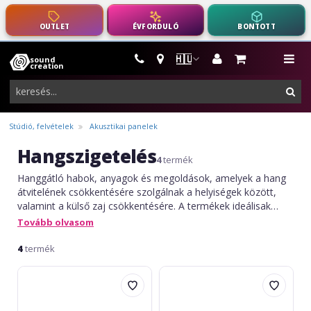
OUTLET
ÉVFORDULÓ
BONTOTT
🇭🇺
sound
hangszerek,
me
creation
pro-
ker
audio
felszerelés
Stúdió, felvételek
Akusztikai panelek
Hangszigetelés
4
termék
Hanggátló habok, anyagok és megoldások, amelyek a hang
átvitelének csökkentésére szolgálnak a helyiségek között,
valamint a külső zaj csökkentésére. A termékek ideálisak
stúdiókhoz, próbatermekhez, kereskedelmi helyiségekhez
Tovább olvasom
vagy lakóhelyi alkalmazásokhoz, ahol javított akusztikai
komfortra és hatékony zajkontrollra van szükség.
4
termék
SoundCreation
Mega
PST90
Acoustic
100
Iso