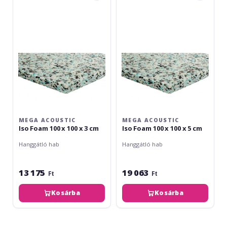
Iso
Iso
Foam
Foam
100
100
x
x
100
100
x
x
3
5
cm
cm
MEGA ACOUSTIC
MEGA ACOUSTIC
Iso Foam 100 x 100 x 3 cm
Iso Foam 100 x 100 x 5 cm
Hanggátló hab
Hanggátló hab
13 175
19 063
Ft
Ft
Kosárba
Kosárba