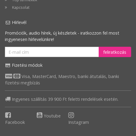
szerint
Kapcsolat
csökkenő
Hírlevél
Legnagyobb
Promóciók, audio hírek, új készletek - iratkozzon fel most
akció
ingyenesen hírlevelünkre!
feliratkozás
Fizetési módok
Visa, MasterCard, Maestro, banki átutalás, banki
fizetési megbízás
Ingyenes szállítás 39 900 Ft feletti rendelések esetén.
Youtube
Facebook
Instagram