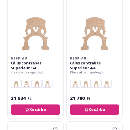
1/4
4/4
DESPIAU
DESPIAU
Căluș contrabas
Căluș contrabas
Superieur 1/4
Superieur 4/4
Klasszikus nagybőgő
Klasszikus nagybőgő
21 634
21 780
Ft
Ft
Kosárba
Kosárba
Despiau
Teller
Căluș
Căluș