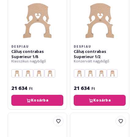
DESPIAU
DESPIAU
Căluș contrabas
Căluș contrabas
Superieur 1/8
Superieur 1/2
Klasszikus nagybőgő
Konzervált nagybőgő
21 634
21 634
Ft
Ft
Kosárba
Kosárba
Despiau
Despiau
Căluș
Căluș
contrabas
contrabas
Superieur
Superieur