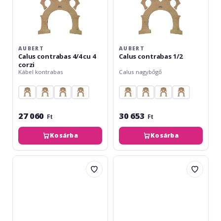
AUBERT
AUBERT
Calus contrabas 4/4 cu 4
Calus contrabas 1/2
corzi
Kábel kontrabas
Calus nagybőgő
27 060
30 653
Ft
Ft
Kosárba
Kosárba
Aubert
Aubert
Calus
Calus
contrabas
contrabas
1/4
1/8