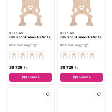
DESPIAU
DESPIAU
Căluș contrabas 1/2 Nr.12
Căluș contrabas 1/4 Nr.12
Klasszikus nagybőgő
Klasszikus nagybőgő
38 720
38 720
Ft
Ft
Kosárba
Kosárba
Despiau
Despiau
Căluș
Căluș
contrabas
contrabas
4/4
3/4