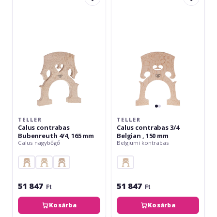
contrabas
contrabas
Bubenreuth
3/4
4/4,
Belgian
165
,
mm
150
mm
TELLER
TELLER
Calus contrabas
Calus contrabas 3/4
Bubenreuth 4/4, 165 mm
Belgian , 150 mm
Calus nagybőgő
Belgiumi kontrabas
51 847
51 847
Ft
Ft
Kosárba
Kosárba