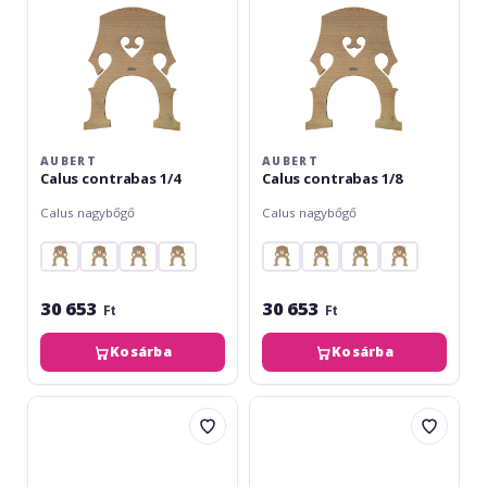
AUBERT
AUBERT
Calus contrabas 1/4
Calus contrabas 1/8
Calus nagybőgő
Calus nagybőgő
30 653
30 653
Ft
Ft
Kosárba
Kosárba
Aubert
Teller
No.21
Căluș
Luthier
contrabas
Bass
Bubenreuth