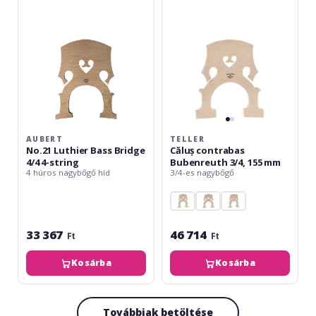
Bridge
3/4,
4/4
155
4-
mm
string
AUBERT
TELLER
No.21 Luthier Bass Bridge
Căluș contrabas
4/4 4-string
Bubenreuth 3/4, 155 mm
4 húros nagybőgő híd
3/4-es nagybőgő
33 367
46 714
Ft
Ft
Kosárba
Kosárba
Továbbiak betöltése