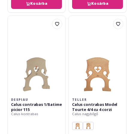
Kosárba
Kosárba
Despiau
Teller
Calus
Calus
contrabas
contrabas
1/8
Model
atime
Tourte
picior
4/4
115
cu
4
corzi
DESPIAU
TELLER
Calus contrabas 1/8 atime
Calus contrabas Model
picior 115
Tourte 4/4 cu 4 corzi
Calus kontrabas
Calus nagybőgő