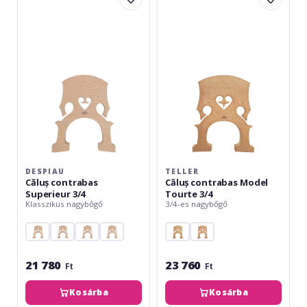
contrabas
contrabas
Superieur
Model
3/4
Tourte
3/4
DESPIAU
TELLER
Căluș contrabas
Căluș contrabas Model
Superieur 3/4
Tourte 3/4
Klasszikus nagybőgő
3/4-es nagybőgő
21 780
23 760
Ft
Ft
Kosárba
Kosárba