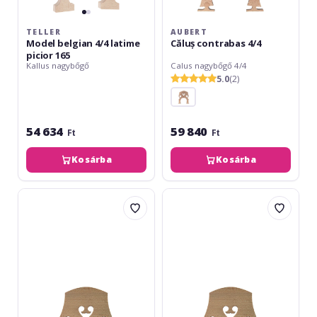
TELLER
AUBERT
Model belgian 4/4 latime
Căluș contrabas 4/4
picior 165
Kallus nagybőgő
Calus nagybőgő 4/4
5.0
(2)
54 634
59 840
Ft
Ft
Kosárba
Kosárba
Aubert
Aubert
Calus
Calus
contrabas
contrabas
4/4
1/2
cu
4
corzi