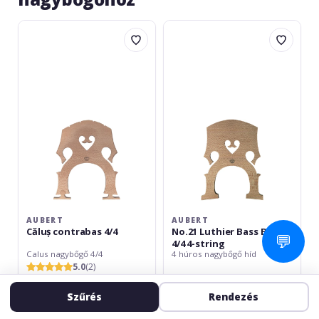
Aubert
Aubert
Căluș
No.21
contrabas
Luthier
4/4
Bass
Bridge
4/4
4-
string
AUBERT
AUBERT
Căluș contrabas 4/4
No.21 Luthier Bass Bridge
💬
4/4 4-string
Calus nagybőgő 4/4
4 húros nagybőgő híd
5.0
(2)
Szűrés
Rendezés