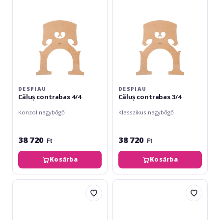
DESPIAU
DESPIAU
Căluș contrabas 4/4
Căluș contrabas 3/4
Konzol nagybőgő
Klasszikus nagybőgő
38 720
38 720
Ft
Ft
Kosárba
Kosárba
Teller
Teller
Căluș
Calus
contrabas
contrabas
Bubenreuth
Bubenreuth