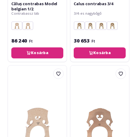
Căluș contrabas Model
Calus contrabas 3/4
belgian 1/2
Contrabassz láb
3/4-es nagybőgő
86 240
30 653
Ft
Ft
Kosárba
Kosárba
Teller
Aubert
Model
Căluș
belgian
contrabas
4/4
4/4
latime
picior
165