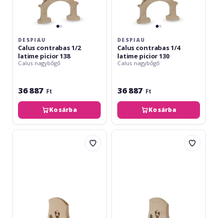
DESPIAU
DESPIAU
Calus contrabas 1/2
Calus contrabas 1/4
latime picior 138
latime picior 130
Calus nagybőgő
Calus nagybőgő
36 887
36 887
Ft
Ft
Kosárba
Kosárba
Despiau
Despiau
Calus
Calus
contrabas
contrabas
3/4
4/4
latime
latime
picior
picior
150
165