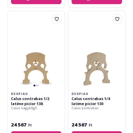
Despiau
Despiau
Calus
Calus
contrabas
contrabas
1/2
1/4
latime
latime
picior
picior
138
130
DESPIAU
DESPIAU
Calus contrabas 1/2
Calus contrabas 1/4
latime picior 138
latime picior 130
Calus nagybőgő
Calus kontrabas
24 567
24 567
Ft
Ft