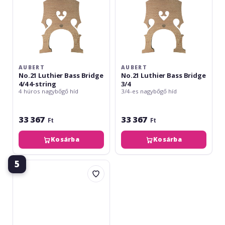
string
AUBERT
AUBERT
No.21 Luthier Bass Bridge
No.21 Luthier Bass Bridge
4/4 4-string
3/4
4 húros nagybőgő híd
3/4-es nagybőgő híd
33 367
33 367
Ft
Ft
Kosárba
Kosárba
5
Aubert
Calus
contrabas
4/4
cu
5
corzi