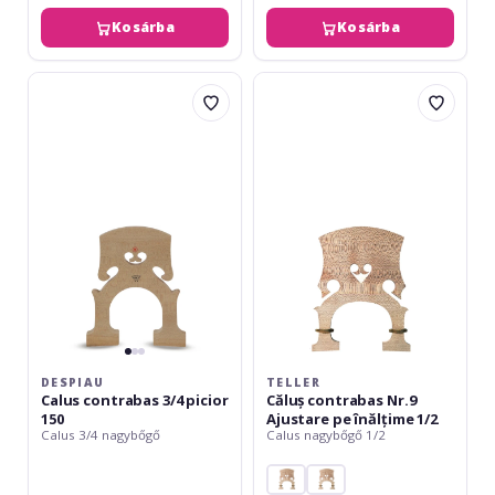
Kosárba
Kosárba
Despiau
Teller
Calus
Căluș
contrabas
contrabas
3/4
Nr.9
picior
Ajustare
150
pe
înălțime
1/2
DESPIAU
TELLER
Calus contrabas 3/4 picior
Căluș contrabas Nr.9
150
Ajustare pe înălțime 1/2
Calus 3/4 nagybőgő
Calus nagybőgő 1/2