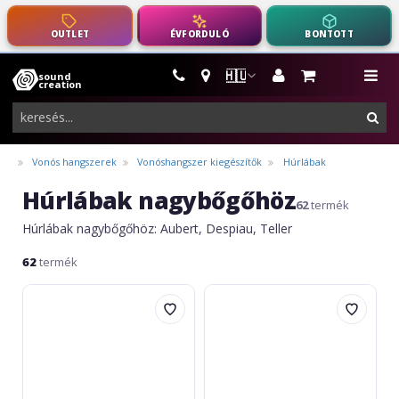
OUTLET
ÉVFORDULÓ
BONTOTT
🇭🇺
sound
hangszerek,
me
creation
pro-
ker
audio
felszerelés
Vonós hangszerek
Vonóshangszer kiegészítők
Húrlábak
Húrlábak nagybőgőhöz
62
termék
Húrlábak nagybőgőhöz: Aubert, Despiau, Teller
62
termék
Despiau
Despiau
Căluș
Căluș
contrabas
contrabas
Superieur
Superieur
1/8
1/2