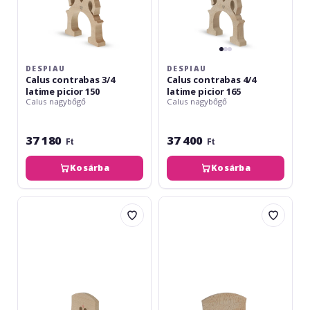
DESPIAU
DESPIAU
Calus contrabas 3/4
Calus contrabas 4/4
latime picior 150
latime picior 165
Calus nagybőgő
Calus nagybőgő
37 180
37 400
Ft
Ft
Kosárba
Kosárba
Despiau
Despiau
Calus
Calus
contrabas
contrabas
4/4
1/8
picior
picior
158
115