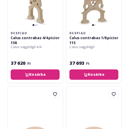
DESPIAU
DESPIAU
Calus contrabas 4/4 picior
Calus contrabas 1/8 picior
158
115
Calus nagybőgő 4/4
Calus nagybőgő
37 620
37 693
Ft
Ft
Kosárba
Kosárba
Despiau
Despiau
Căluș
Căluș
contrabas
contrabas
1/2
1/4
Nr.12
Nr.12