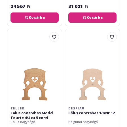
24 567
31 021
Ft
Ft
Kosárba
Kosárba
Teller
Despiau
Calus
Căluș
contrabas
contrabas
Model
1/8
Tourte
Nr.12
4/4
cu
5
corzi
TELLER
DESPIAU
Calus contrabas Model
Căluș contrabas 1/8 Nr.12
Tourte 4/4 cu 5 corzi
Calus nagybőgő
Belgiumi nagybőgő