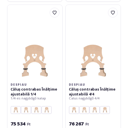
Despiau
Despiau
Căluș
Căluș
contrabas
contrabas
Înălțime
Înălțime
ajustabilă
ajustabilă
1/4
4/4
DESPIAU
DESPIAU
Căluș contrabas Înălțime
Căluș contrabas Înălțime
ajustabilă 1/4
ajustabilă 4/4
1/4-es nagybőgő kalap
Calus nagybőgő 4/4
75 534
76 267
Ft
Ft