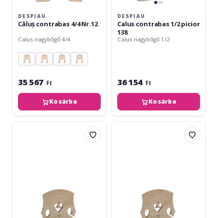
DESPIAU
DESPIAU
Căluș contrabas 4/4 Nr.12
Calus contrabas 1/2 picior
138
Calus nagybőgő 4/4
Calus nagybőgő 1/2
35 567
36 154
Ft
Ft
Kosárba
Kosárba
Despiau
Despiau
Calus
Calus
contrabas
contrabas
1/2
1/4
latime
latime
picior
picior
138
130