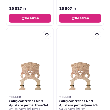
80 887
85 507
Ft
Ft
Kosárba
Kosárba
Teller
Teller
Căluș
Căluș
contrabas
contrabas
Nr.9
Nr.9
Ajustare
Ajustare
pe
pe
înăltțme
înălțime
3/4
4/4
TELLER
TELLER
Căluș contrabas Nr.9
Căluș contrabas Nr.9
Ajustare pe înăltțme 3/4
Ajustare pe înălțime 4/4
3/4-es nagybőgő kávás
Calus nagybőgő 4/4