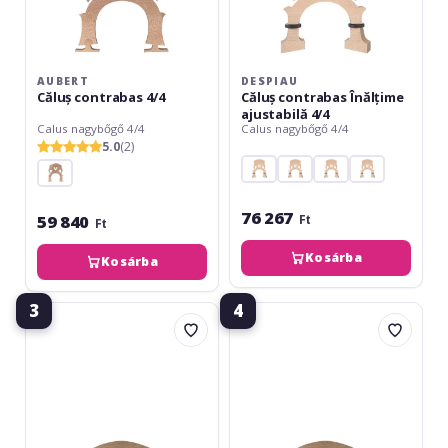
AUBERT
DESPIAU
Căluș contrabas 4/4
Căluș contrabas Înălțime
ajustabilă 4/4
Calus nagybőgő 4/4
Calus nagybőgő 4/4
5.0
(2)
76 267
59 840
Ft
Ft
Kosárba
Kosárba
3
4
Aubert
Aubert
No.21
No.21
Luthier
Luthier
Bass
Bass
Bridge
Bridge
4/4
3/4
4-