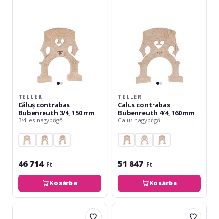
3/4,
4/4,
150
160
mm
mm
TELLER
TELLER
Căluș contrabas
Calus contrabas
Bubenreuth 3/4, 150 mm
Bubenreuth 4/4, 160 mm
3/4-es nagybőgő
Calus nagybőgő
46 714
51 847
Ft
Ft
Kosárba
Kosárba
Teller
Teller
Calus
Calus