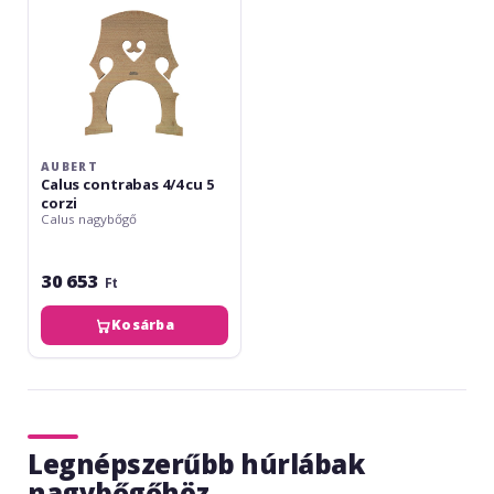
AUBERT
Calus contrabas 4/4 cu 5
corzi
Calus nagybőgő
30 653
Ft
Kosárba
Legnépszerűbb húrlábak
nagybőgőhöz