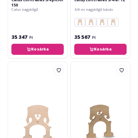
150
Calus nagybőgő
3/4-es nagybőgő kávás
35 347
35 567
Ft
Ft
Kosárba
Kosárba
Despiau
Despiau
Căluș
Calus
contrabas
contrabas
4/4
1/2
Nr.12
picior
138