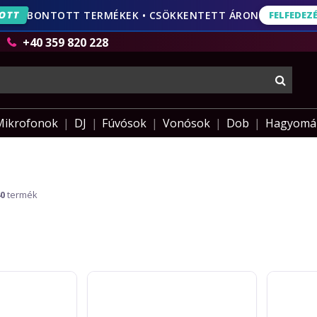
OTT
BONTOTT TERMÉKEK • CSÖKKENTETT ÁRON
FELFEDEZ
FELFEDEZÉS
AJÁNLA
+40 359 820 228
keres
Mikrofonok
DJ
Fúvósok
Vonósok
Dob
Hagyomá
40
termék
Elitescreens
Vogels
15cm
Suport
ACCECR-
modular