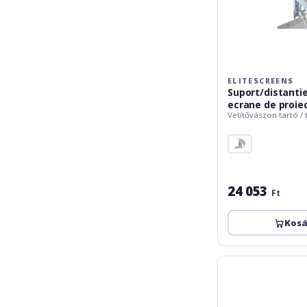
ELITESCREENS
Suport/distanti
ecrane de proie
Vetítővászon tartó /
24 053
Ft
Kos
Vogels
Suport
videoproiector
Vogels,