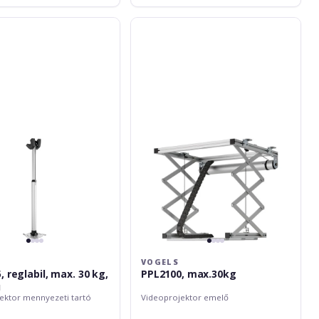
Vogels
PPL2100,
max.30kg
VOGELS
 reglabil, max. 30 kg,
PPL2100, max.30kg
u
ektor mennyezeti tartó
Videoprojektor emelő