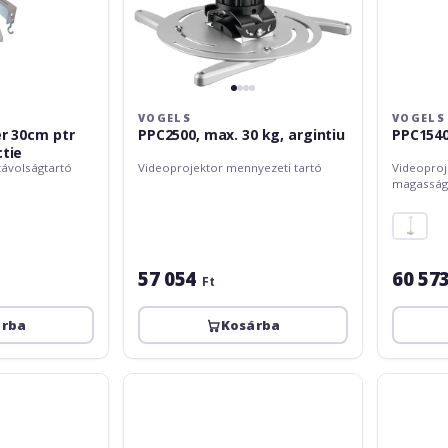
VOGELS
VOGELS
er 30cm ptr
PPC2500, max. 30 kg, argintiu
PPC154
ctie
 távolságtartó
Videoprojektor mennyezeti tartó
Videoproje
magasság
57 054
60 57
Ft
árba
Kosárba
Vogels
BlackMoun
PPL2035,
BM-
max.15kg
18M
55-