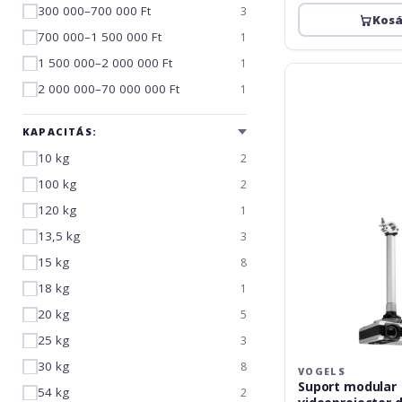
300 000–700 000 Ft
3
Kos
700 000–1 500 000 Ft
1
1 500 000–2 000 000 Ft
1
Vogels
2 000 000–70 000 000 Ft
Suport
1
modular
videoproiector
KAPACITÁS:
de
10 kg
2
tavan
Vogels
100 kg
2
X10
120 kg
1
Professional,
max
13,5 kg
3
30kg
15 kg
8
18 kg
1
20 kg
5
25 kg
3
30 kg
8
VOGELS
Suport modular
54 kg
2