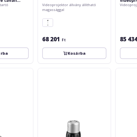
de tavan
videopr
tartó
Videoprojektor állvány állítható
Videoproj
essional, max
magassággal
68 201
85 43
Ft
árba
Kosárba
Vogels
Vogels
PPC2500,
PPC1540
max.
30
kg,
argintiu