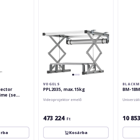
90
cm
White
VOGELS
BLACK
iector
PPL2035, max.15kg
BM-18M
time (se
Videoprojektor emelő
Univerzáli
altimea
 kg, O 30-
473 224
10 85
Ft
árba
Kosárba