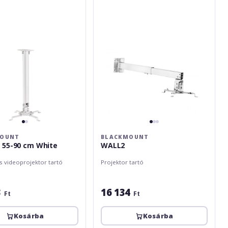
MOUNT
BLACKMOUNT
 55-90 cm White
WALL2
s videoprojektor tartó
Projektor tartó
3
16 134
Ft
Ft
Kosárba
Kosárba