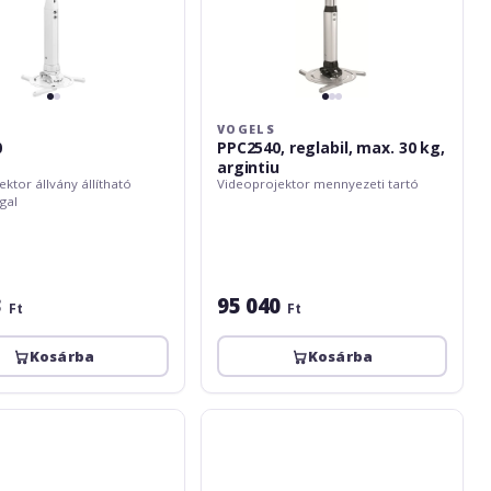
VOGELS
0
PPC2540, reglabil, max. 30 kg,
argintiu
ktor állvány állítható
Videoprojektor mennyezeti tartó
gal
3
95 040
Ft
Ft
Kosárba
Kosárba
t
BlackMount
WALL2