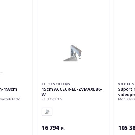
EL-
videoproie
ZVMAXLB6-
de
W
tavan
Vogels
X8
Profession
max
20kg
ELITESCREENS
VOGELS
m-198cm
15cm ACCECR-EL-ZVMAXLB6-
Suport 
W
videopr
yezeti tartó
Fali távtartó
Moduláris
Vogels 
20kg
16 794
105 3
Ft