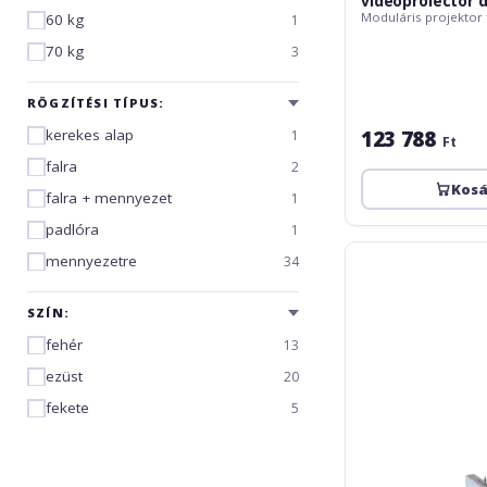
videoproiector 
Moduláris projektor 
60 kg
Vogels X10 Prof
1
30kg
70 kg
3
RÖGZÍTÉSI TÍPUS:
123 788
kerekes alap
1
Ft
falra
2
Kos
falra + mennyezet
1
padlóra
1
Elitescreens
mennyezetre
34
Suport/distantier
30cm
SZÍN:
ptr
ecrane
fehér
13
de
ezüst
20
proiectie
fekete
5