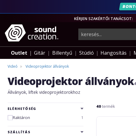
BONT
KÉRJEN SZAKÉRTŐI TANÁCSOT:
hangszerek,
pro-
Outlet
Gitár
Billentyű
Stúdió
Hangosítás
audio
Videó
Videoprojektor állványok
Videoprojektor állványok
felszerelés
Állványok, liftek videoprojektorokhoz
40
termék
ELÉRHETŐSÉG
Raktáron
1
BlackMount
CT-
PRB-
SZÁLLÍTÁS