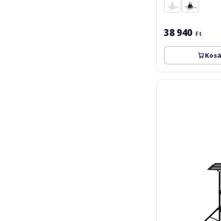
38 940
Ft
Kos
Omnitronic
BST-
2
Laptop
/
Projector
Stand