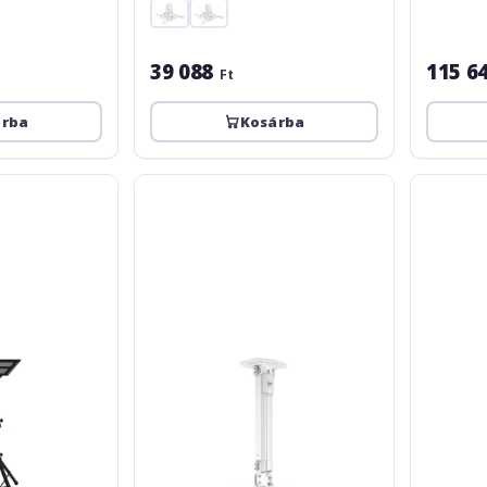
39 088
115 6
Ft
árba
Kosárba
Multibrackets
BlackMoun
MB-
PRB-
0311
18M
38-
58
cm