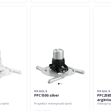
Vogels
Vogels
PPC1500
PPC2585,
silver
reglabil,
max.
30
kg,
argintiu
VOGELS
VOGELS
PPC1500 silver
PPC2585,
arginti
i tartó
Projektor mennyezeti tartó
Videoproj