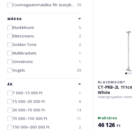
2L
Csomagautomatába fér (easybox)
39
111cm-
198cm
White
MÁRKA
BlackMount
5
Elitescreens
2
Golden Tone
2
Multibrackets
1
Omnitronic
1
Vogels
29
BLACKMOUNT
ÁR
CT-PRB-2L 111c
White
7 000–15 000 Ft
1
Videoprojektor menn
15 000–30 000 Ft
6
30 000–70 000 Ft
14
raktáron
70 000–150 000 Ft
11
46 126
Ft
150 000–300 000 Ft
2