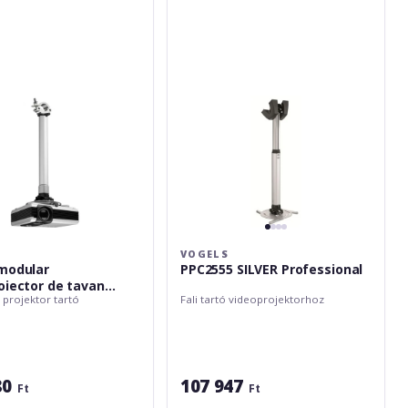
ctor
Professional
al,
VOGELS
modular
PPC2555 SILVER Professional
oiector de tavan
 projektor tartó
Fali tartó videoprojektorhoz
X8 Professional, max
80
107 947
Ft
Ft