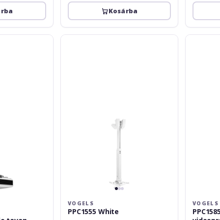
árba
Kosárba
Vogels
Vogels
PPC1555
PPC1585
White
Suport
tavan
videoproie
VOGELS
VOGELS
PPC1555 White
PPC1585