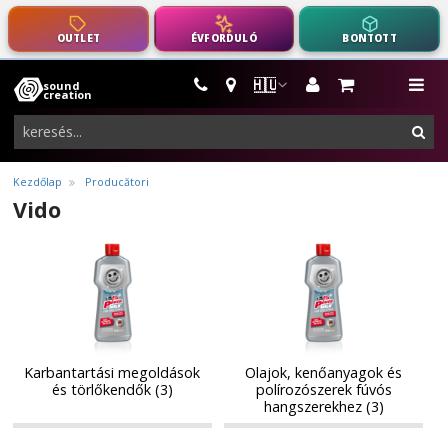
OUTLET
ÉVFORDULÓ
BONTOTT
🇭🇺
sound
hangszerek,
me
creation
pro-
ker
audio
felszerelés
Kezdőlap
Producători
Vido
Karbantartási
Olajok,
Karbantartási
Olajok,
megoldások
kenőanyagok
megoldások
kenőanyagok
és
és
és
és
törlőkendők
polírozószerek
törlőkendők
polírozószerek
fúvós
fúvós
hangszerekhez
hangszerekhez
Karbantartási megoldások
Olajok, kenőanyagok és
és törlőkendők (3)
polírozószerek fúvós
hangszerekhez (3)