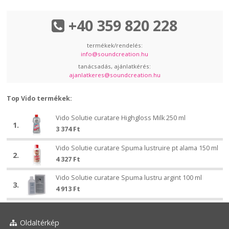
+40 359 820 228
termékek/rendelés:
info@soundcreation.hu
tanácsadás, ajánlatkérés:
ajanlatkeres@soundcreation.hu
Top Vido termékek:
Vido
Vido Solutie curatare Highgloss Milk 250 ml
Vido
1.
Solutie
3 374
Ft
Solutie
curatare
curatare
Vido
Highgloss
Vido Solutie curatare Spuma lustruire pt alama 150 ml
Vido
Highgloss
2.
Solutie
Milk
4 327
Ft
Solutie
Milk
curatare
250
curatare
250
Vido
Spuma
Vido Solutie curatare Spuma lustru argint 100 ml
Vido
ml
Spuma
ml
3.
Solutie
lustruire
4 913
Ft
Solutie
lustruire
curatare
pt
curatare
pt
Spuma
alama
Spuma
alama
lustru
150
lustru
Oldaltérkép
150
argint