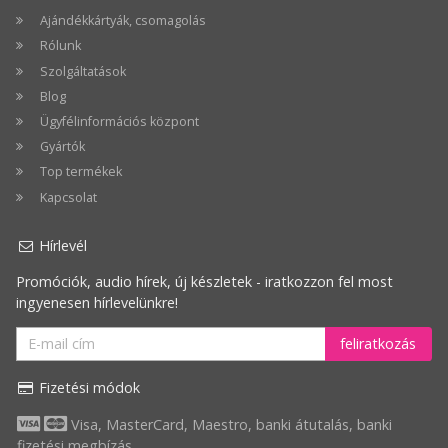
ml
argint
ml
100
Ajándékkártyák, csomagolás
100
ml
Rólunk
ml
Szolgáltatások
Blog
Ügyfélinformációs központ
Gyártók
Top termékek
Kapcsolat
Hírlevél
Promóciók, audio hírek, új készletek - iratkozzon fel most
ingyenesen hírlevelünkre!
feliratkozás
Fizetési módok
Visa, MasterCard, Maestro, banki átutalás, banki
fizetési megbízás