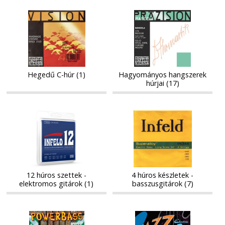
Hegedű
Hagyományos
Hegedű
Hagyományos
C-
hangszerek
C-
hangszerek
húr
húrjai
húr
húrjai
Hegedű C-húr (1)
Hagyományos hangszerek
húrjai (17)
12
4
12
4
húros
húros
húros
húros
szettek
készletek
szettek
készletek
-
-
-
-
elektromos
basszusgitárok
elektromos
basszusgitárok
gitárok
gitárok
12 húros szettek -
4 húros készletek -
elektromos gitárok (1)
basszusgitárok (7)
5
6
5
6
húros
húros