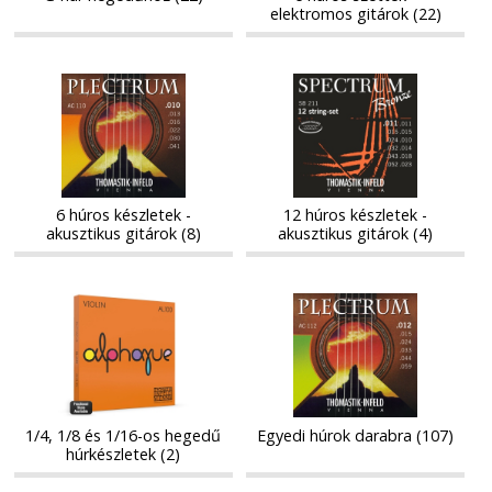
elektromos gitárok (22)
6
12
6
12
húros
húros
húros
húros
készletek
készletek
készletek
készletek
-
-
-
-
akusztikus
akusztikus
akusztikus
akusztikus
gitárok
gitárok
gitárok
gitárok
6 húros készletek -
12 húros készletek -
akusztikus gitárok (8)
akusztikus gitárok (4)
1/4,
Egyedi
1/4,
Egyedi
1/8
húrok
1/8
húrok
és
darabra
és
darabra
1/16-
1/16-
os
os
hegedű
hegedű
húrkészletek
1/4, 1/8 és 1/16-os hegedű
Egyedi húrok darabra (107)
húrkészletek
húrkészletek (2)