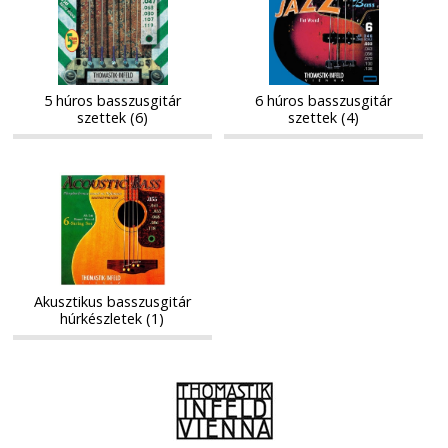
húros
húros
basszusgitár
basszusgitár
basszusgitár
basszusgitár
szettek
szettek
szettek
szettek
5 húros basszusgitár
6 húros basszusgitár
szettek (6)
szettek (4)
Akusztikus
Akusztikus
basszusgitár
basszusgitár
húrkészletek
húrkészletek
Akusztikus basszusgitár
húrkészletek (1)