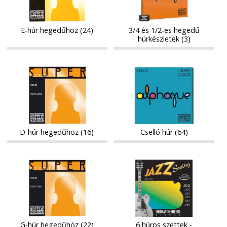
es
hegedű
hegedű
húrkészletek
húrkészletek
E-húr hegedűhöz (24)
3/4 és 1/2-es hegedű
húrkészletek (3)
D-
Cselló
D-
Cselló
húr
húr
húr
húr
hegedűhöz
hegedűhöz
D-húr hegedűhöz (16)
Cselló húr (64)
G-
6
G-
6
húr
húros
húr
húros
hegedűhöz
szettek
hegedűhöz
szettek
-
-
elektromos
elektromos
gitárok
gitárok
G-húr hegedűhöz (22)
6 húros szettek -