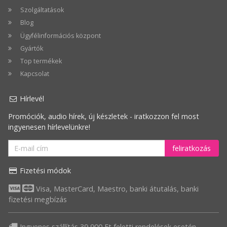
Szolgáltatások
Blog
Ügyfélinformációs központ
Gyártók
Top termékek
Kapcsolat
Hírlevél
Promóciók, audio hírek, új készletek - iratkozzon fel most
ingyenesen hírlevelünkre!
feliratkozás
Fizetési módok
Visa, MasterCard, Maestro, banki átutalás, banki
fizetési megbízás
Ingyenes szállítás 39 900 Ft feletti rendelések esetén.