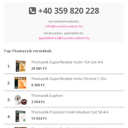
+40 359 820 228
termékek/rendelés:
info@soundcreation.hu
tanácsadás, ajánlatkérés:
ajanlatkeres@soundcreation.hu
Top Thomastik termékek:
Thomastik
Thomastik Superflexible Violin 15A Set 4/4
Thomastik
1.
Superflexible
20 681
Ft
Superflexible
Violin
Violin
Thomastik
15A
Thomastik Superflexible Viola Chrome C /Do
Thomastik
15A
2.
Superflexible
Set
8 360
Ft
Superflexible
Set
Viola
4/4
Viola
4/4
Thomastik
Chrome
Thomastik Euphon
Thomastik
Chrome
3.
Euphon
C
3 594
Ft
Euphon
C
/Do
/Do
Thomastik
Thomastik Präzision Violin Medium Set 58 4/4
Thomastik
4.
Präzision
15 033
Ft
Präzision
Violin
Violin
Thomastik