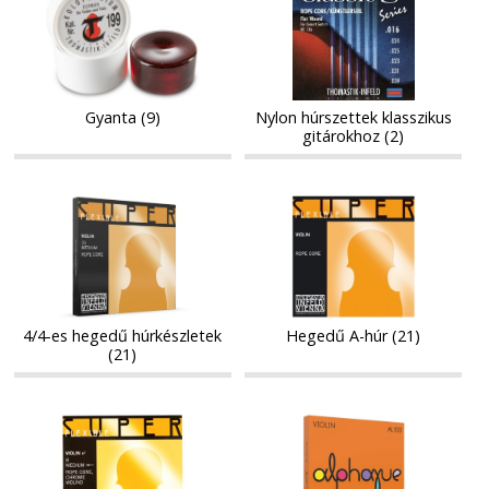
húrszettek
húrszettek
klasszikus
klasszikus
gitárokhoz
gitárokhoz
Gyanta (9)
Nylon húrszettek klasszikus
gitárokhoz (2)
4/4-
Hegedű
4/4-
Hegedű
es
A-
es
A-
hegedű
húr
hegedű
húr
húrkészletek
húrkészletek
4/4-es hegedű húrkészletek
Hegedű A-húr (21)
(21)
E-
3/4
E-
3/4
húr
és
húr
és
hegedűhöz
1/2-
hegedűhöz
1/2-
es