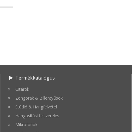
Termékkatalógus
Gitárok
Zongorák & Billentyűsök
Stúdió & Hangfelvétel
Hangosítási felszerelés
Mikrofonok