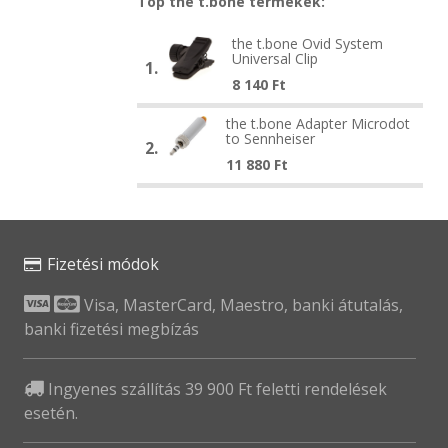
Top the t.bone termékek:
the
the t.bone Ovid System
the
Universal Clip
t.bone
1.
t.bone
8 140
Ft
Ovid
Ovid
System
the
System
the t.bone Adapter Microdot
the
Universal
to Sennheiser
t.bone
Universal
2.
t.bone
Clip
11 880
Ft
Adapter
Clip
Adapter
Microdot
Microdot
to
to
Sennheiser
Sennheiser
Fizetési módok
Visa, MasterCard, Maestro, banki átutalás,
banki fizetési megbízás
Ingyenes szállítás 39 900 Ft feletti rendelések
esetén.