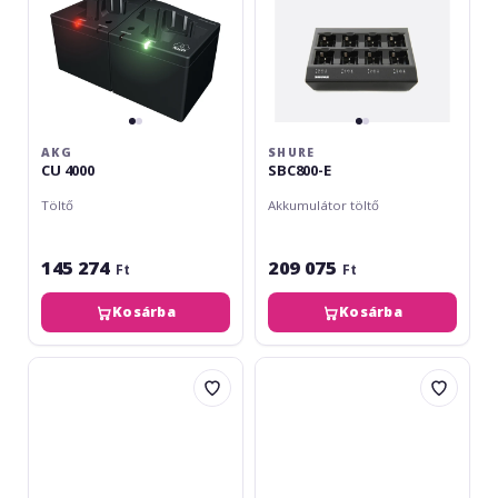
AKG
SHURE
CU 4000
SBC800-E
Töltő
Akkumulátor töltő
145 274
209 075
Ft
Ft
Kosárba
Kosárba
img
Sennheiser
Stage
L-
Line
6000
TXA-
12C