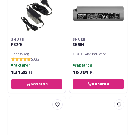
SHURE
SHURE
PS24E
SB904
Tápegység
GLXD+ Akkumulátor
5.0
(2)
raktáron
raktáron
13 126
16 794
Ft
Ft
Kosárba
Kosárba
Shure
Shure
SB900
SB903