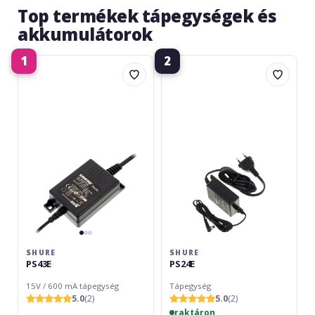
Top termékek tápegységek és
akkumulátorok
1
2
Shure
Shure
PS43E
PS24E
SHURE
SHURE
PS43E
PS24E
15V / 600 mA tápegység
Tápegység
5.0
(2)
5.0
(2)
raktáron