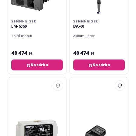
SENNHEISER
SENNHEISER
LM-6060
BA-60
Töltő modul
Akkumulátor
48 474
48 474
Ft
Ft
Kosárba
Kosárba
Shure
Sennheiser
SB910
EW-
D
Charging
Set