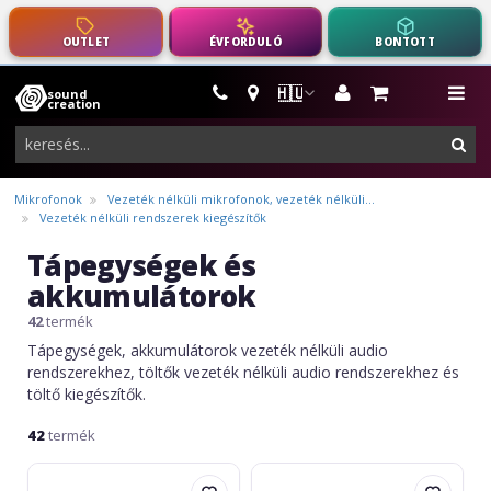
OUTLET
ÉVFORDULÓ
BONTOTT
🇭🇺
sound
hangszerek,
me
creation
pro-
ker
audio
felszerelés
Mikrofonok
Vezeték nélküli mikrofonok, vezeték nélküli...
Vezeték nélküli rendszerek kiegészítők
Tápegységek és
akkumulátorok
42
termék
Tápegységek, akkumulátorok vezeték nélküli audio
rendszerekhez, töltők vezeték nélküli audio rendszerekhez és
töltő kiegészítők.
42
termék
Sennheiser
Shure