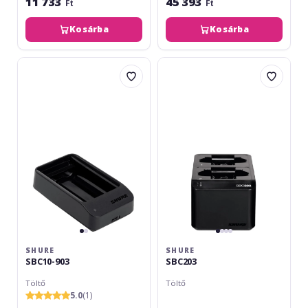
11 733
45 393
Ft
Ft
Kosárba
Kosárba
Shure
Shure
SBC10-
SBC203
903
SHURE
SHURE
SBC10-903
SBC203
Töltő
Töltő
5.0
(1)