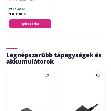
raktáron
16 794
Ft
Kosárba
Legnépszerűbb tápegységek és
akkumulátorok
Sennheiser
Shure
NT
PS43E
2-
3