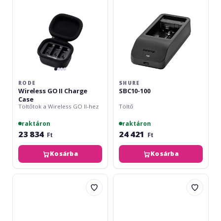
RODE
SHURE
Wireless GO II Charge
SBC10-100
Case
Töltőtok a Wireless GO II-hez
Töltő
raktáron
raktáron
23 834
24 421
Ft
Ft
Kosárba
Kosárba
Shure
Sennheiser
SBC203
BA
2015