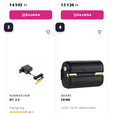
14 593
13 126
Ft
Ft
Kosárba
Kosárba
3
4
Sennheiser
Shure
NT
SB900
2-
3
SENNHEISER
SHURE
NT 2-3
SB900
Tápegység
ULXD, QLXD akkumulátor
5.0
(2)