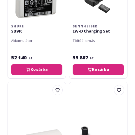
SHURE
SENNHEISER
SB910
EW-D Charging Set
Akkumulátor
Töltőállomás
52 140
55 807
Ft
Ft
Kosárba
Kosárba
Shure
LD
SB920A
Systems
MAUI
5
GO
CHARGING
DOCK