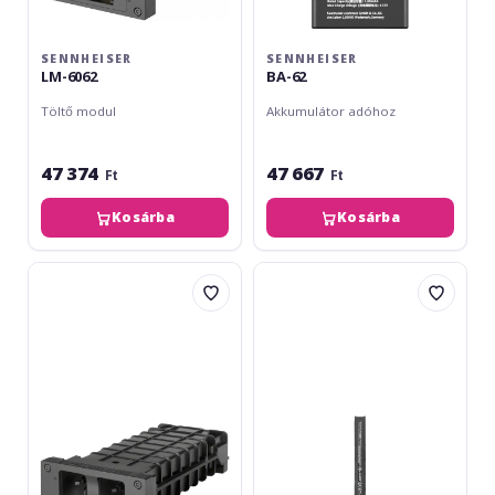
SENNHEISER
SENNHEISER
LM-6062
BA-62
Töltő modul
Akkumulátor adóhoz
47 374
47 667
Ft
Ft
Kosárba
Kosárba
Sennheiser
Sennheiser
LM-
BA-
6060
60