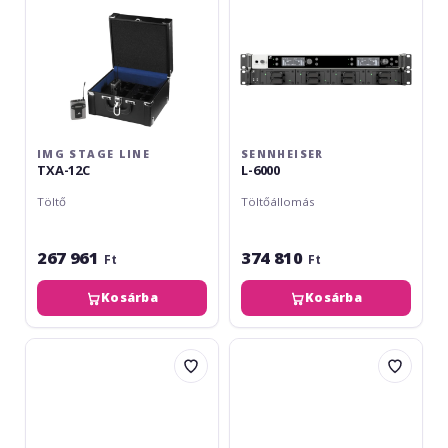
IMG STAGE LINE
SENNHEISER
TXA-12C
L-6000
Töltő
Töltőállomás
267 961
374 810
Ft
Ft
Kosárba
Kosárba
img
RME
Stage
DPS-
Line
2
TXA-
36C