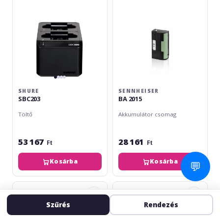
SHURE
SENNHEISER
SBC203
BA 2015
Töltő
Akkumulátor csomag
53 167
28 161
Ft
Ft
Kosárba
Kosárba
💬
Sennheiser
Sennheiser
EW-
L
Szűrés
Rendezés
D
2015
Power