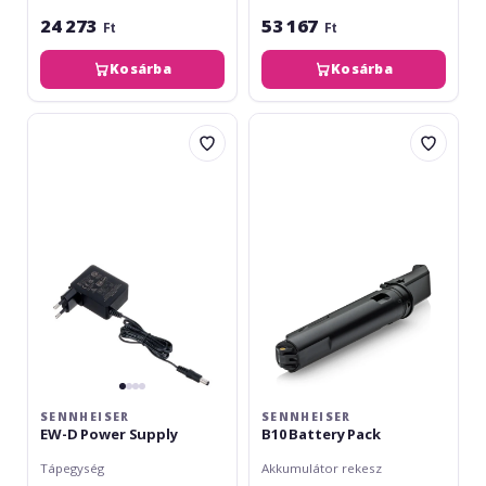
24 273
53 167
Ft
Ft
Kosárba
Kosárba
Sennheiser
Sennheiser
EW-
B10
D
Battery
Power
Pack
Supply
SENNHEISER
SENNHEISER
EW-D Power Supply
B10 Battery Pack
Tápegység
Akkumulátor rekesz