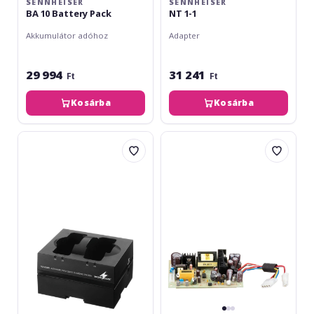
SENNHEISER
SENNHEISER
BA 10 Battery Pack
NT 1-1
Akkumulátor adóhoz
Adapter
29 994
31 241
Ft
Ft
Kosárba
Kosárba
img
RME
Stage
NT
Line
RME
TXA-
4
800PS