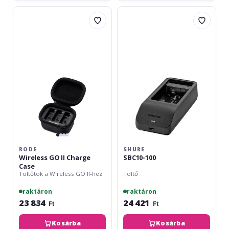
Rode
Shure
Wireless
SBC10-
GO
100
II
Charge
Case
RODE
SHURE
Wireless GO II Charge
SBC10-100
Case
Töltőtok a Wireless GO II-hez
Töltő
raktáron
raktáron
23 834
24 421
Ft
Ft
Kosárba
Kosárba