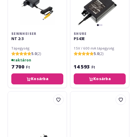
SENNHEISER
SHURE
NT 2-3
PS43E
Tápegység
15V / 600 mA tápegység
5.0
(2)
5.0
(2)
raktáron
7 700
14 593
Ft
Ft
Kosárba
Kosárba
Shure
Shure
PS24E
SB904