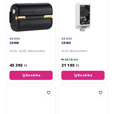
SHURE
SHURE
SB900
SB903
ULXD, QLXD akkumulátor
SLXD Akkumulátor
raktáron
45 393
21 193
Ft
Ft
Kosárba
Kosárba
Rode
Shure
Wireless
SBC10-
GO
100
II
Charge
Case