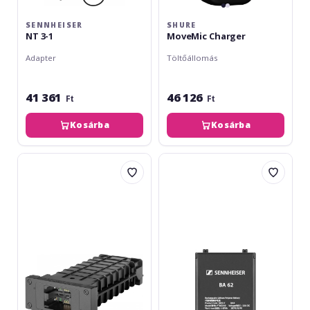
SENNHEISER
SHURE
NT 3-1
MoveMic Charger
Adapter
Töltőállomás
41 361
46 126
Ft
Ft
Kosárba
Kosárba
Sennheiser
Sennheiser
LM-
BA-
6062
62