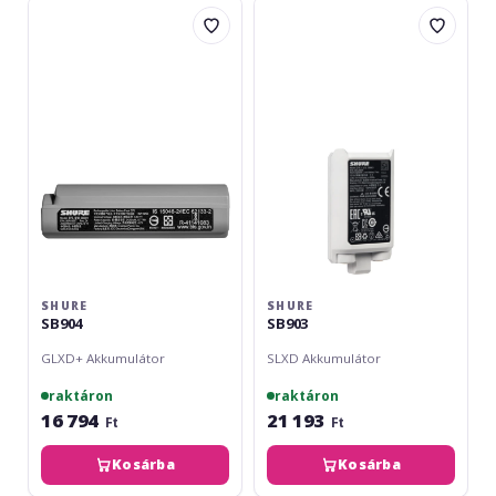
Shure
Shure
SB904
SB903
SHURE
SHURE
SB904
SB903
GLXD+ Akkumulátor
SLXD Akkumulátor
raktáron
raktáron
16 794
21 193
Ft
Ft
Kosárba
Kosárba