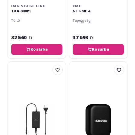
IMG STAGE LINE
RME
TXA-800PS
NT RME 4
Töltő
Tápegység
32 560
37 693
Ft
Ft
Kosárba
Kosárba
Sennheiser
Shure
NT
MoveMic
3-
Charger
1