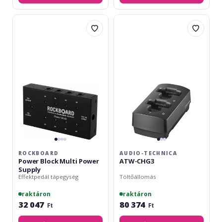
RockBoard
Audio-
Power
Technica
Block
ATW-
Multi
CHG3
Power
Supply
ROCKBOARD
AUDIO-TECHNICA
Power Block Multi Power
ATW-CHG3
Supply
Effektpedál tápegység
Töltőállomás
raktáron
raktáron
32 047
80 374
Ft
Ft