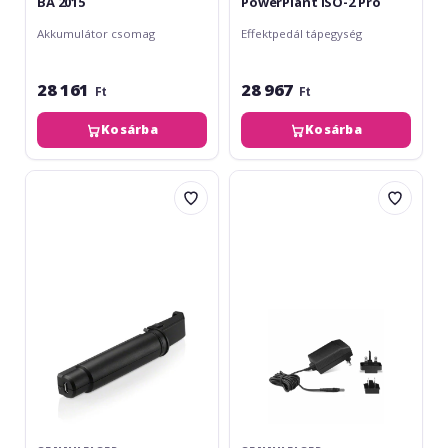
BA 2015
PowerPlant ISO-2 Pro
Akkumulátor csomag
Effektpedál tápegység
28 161
28 967
Ft
Ft
Kosárba
Kosárba
Sennheiser
Sennheiser
BA
NT
10
1-
Battery
1
Pack