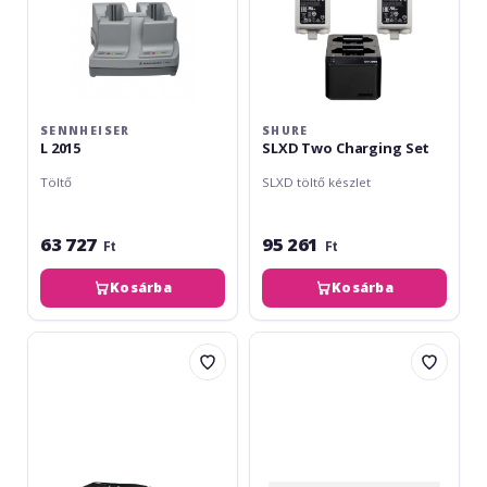
SENNHEISER
SHURE
L 2015
SLXD Two Charging Set
Töltő
SLXD töltő készlet
63 727
95 261
Ft
Ft
Kosárba
Kosárba
AKG
Shure
CU
SBC800-
4000
E