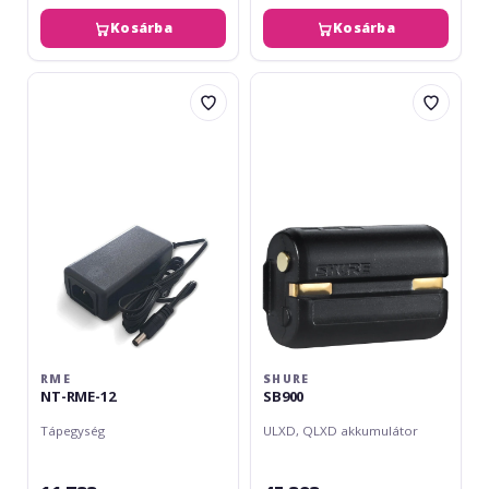
Kosárba
Kosárba
RME
Shure
NT-
SB900
RME-
12
RME
SHURE
NT-RME-12
SB900
Tápegység
ULXD, QLXD akkumulátor