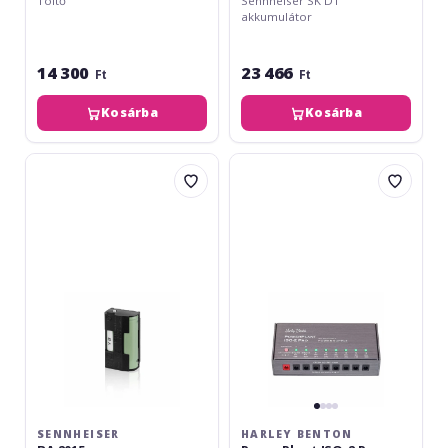
Töltő
Sennheiser SK D1
akkumulátor
14 300
23 466
Ft
Ft
Kosárba
Kosárba
Sennheiser
Harley
BA
Benton
2015
PowerPlant
ISO-
2
Pro
SENNHEISER
HARLEY BENTON