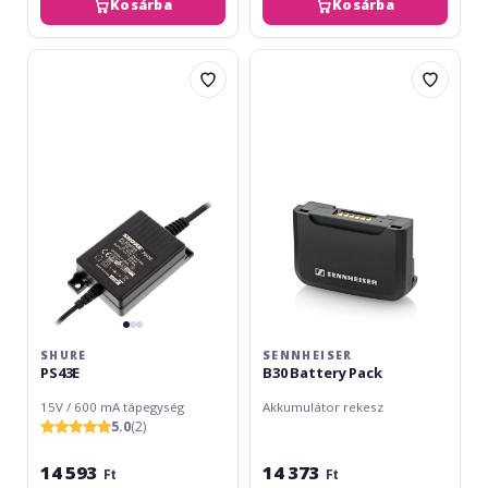
Kosárba
Kosárba
Shure
Sennheiser
PS43E
B30
Battery
Pack
SHURE
SENNHEISER
PS43E
B30 Battery Pack
15V / 600 mA tápegység
Akkumulátor rekesz
5.0
(2)
14 593
14 373
Ft
Ft