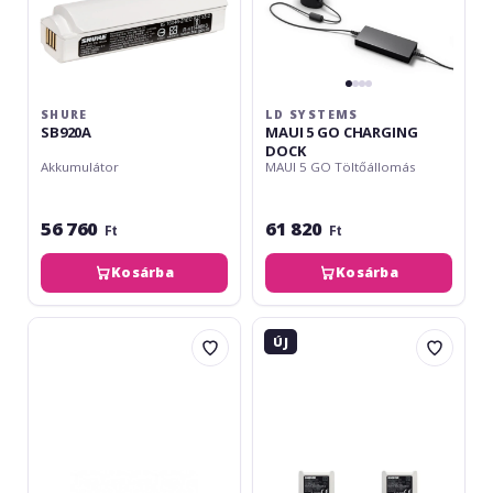
SHURE
LD SYSTEMS
SB920A
MAUI 5 GO CHARGING
DOCK
Akkumulátor
MAUI 5 GO Töltőállomás
56 760
61 820
Ft
Ft
Kosárba
Kosárba
Sennheiser
Shure
ÚJ
L
SLXD
2015
Two
Charging
Set