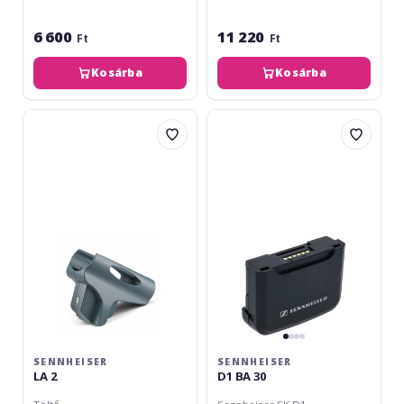
6 600
11 220
Ft
Ft
Kosárba
Kosárba
Sennheiser
Sennheiser
LA
D1
2
BA
30
SENNHEISER
SENNHEISER
LA 2
D1 BA 30