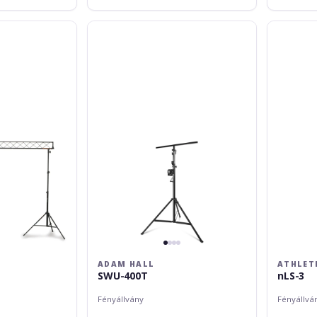
Adam
Athletic
Hall
nLS-
SWU-
3
400T
ADAM HALL
ATHLET
SWU-400T
nLS-3
Fényállvány
Fényállvá