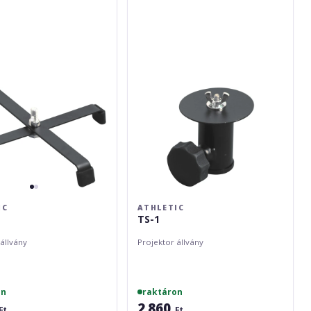
1
IC
ATHLETIC
TS-1
állvány
Projektor állvány
on
raktáron
2 860
Ft
Ft