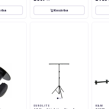
árba
Kosárba
Eurolite
K&M
A2
21393
Steel
Lighting
Stand
EUROLITE
K&M