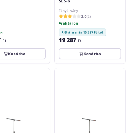
SLS-6
Fényállvány
3.0
(2)
raktáron
↻
B-áru már 15 327 Ft-tól
on
7
19 287
Ft
Ft
Kosárba
Kosárba
Athletic
nLS-
4
KIT
120