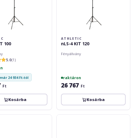
IC
ATHLETIC
IT 100
nLS-4 KIT 120
ny
Fényállvány
5.0
(1)
on
már 24 934 Ft-tól
raktáron
7
26 767
Ft
Ft
Kosárba
Kosárba
Eurolite
and
Mount
PRO