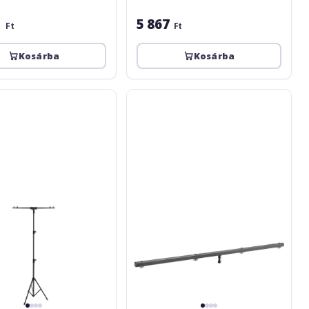
1
5 867
Ft
Ft
Kosárba
Kosárba
Adam
Hall
SLS
6
CB