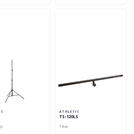
Athletic
TS-
120LS
IC
ATHLETIC
TS-120LS
ny
T Bár