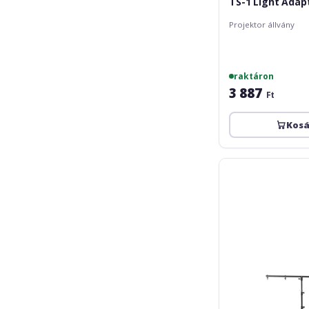
TS-1 Light Adap
Projektor állvány
raktáron
3 887
Ft
Kos
Eurolite
A1
Steel
Lighting
Stand