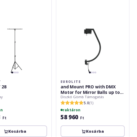
with
DMX
Motor
for
Mirror
Balls
up
to
50cm
bk
Y
EUROLITE
 28
and Mount PRO with DMX
Motor for Mirror Balls up to
ny
Diszkó Gömb Támogatás
50cm bk
5.0
(1)
on
raktáron
3
58 960
Ft
Ft
Kosárba
Kosárba