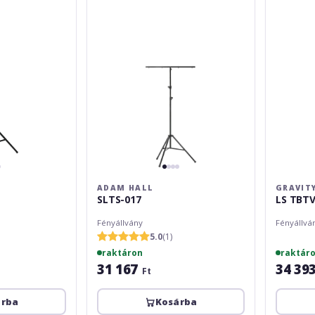
ADAM HALL
GRAVIT
SLTS-017
LS TBTV
Fényállvány
Fényállvá
5.0
(1)
raktáron
raktár
31 167
34 39
Ft
árba
Kosárba