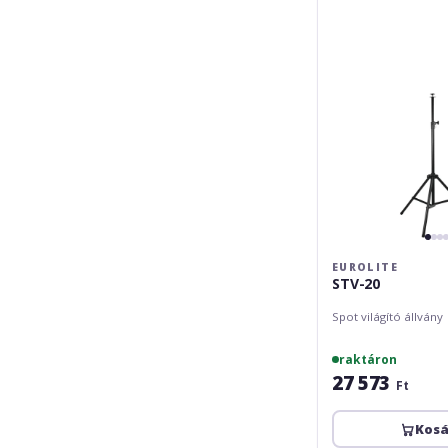
EUROLITE
STV-20
Spot világító állvány
raktáron
27 573
Ft
Kos