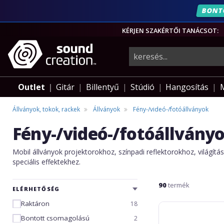
BONT
ÉVF
KÉRJEN SZAKÉRTŐI TANÁCSOT:
hangszerek,
pro-
Outlet
Gitár
Billentyű
Stúdió
Hangosítás
audio
Állványok, tokok, rackek
Állványok
Fény-/videó-/fotóállványok
Fény-/videó-/fotóállvány
felszerelés
Mobil állványok projektorokhoz, színpadi reflektorokhoz, világítá
speciális effektekhez.
90
termék
ELÉRHETŐSÉG
Raktáron
18
Ultimate
Support
Bontott csomagolású
2