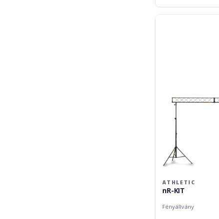
Athletic
nR-
KIT
ATHLETIC
nR-KIT
Fényállvány