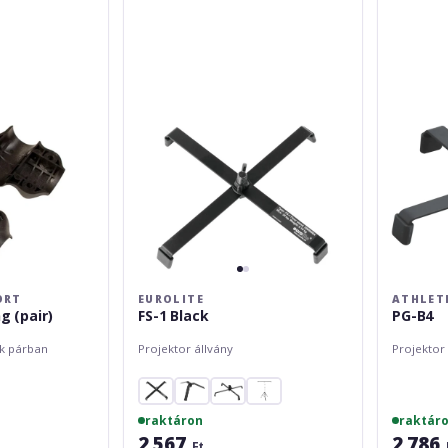
1
B4
Black
ORT
EUROLITE
ATHLET
g (pair)
FS-1 Black
PG-B4
ók párban
Projektor állvány
Projektor 
raktáron
raktár
2 567
2 786
Ft