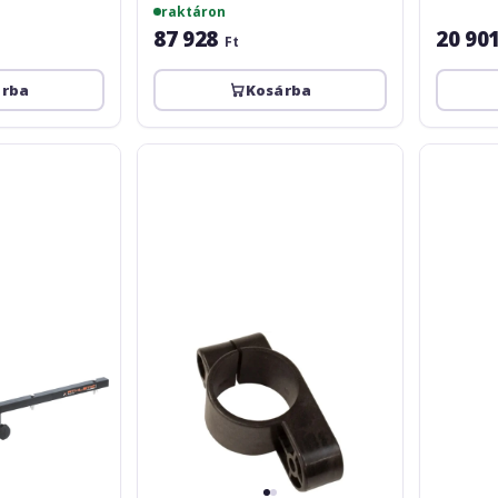
raktáron
87 928
20 90
Ft
árba
Kosárba
Ultimate
Gravity
Support
LS
UNF-
TBTV
150
17
Universal
Fitting