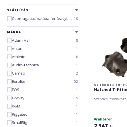
Hatched
T-
SZÁLLÍTÁS
Fitting
(pair)
Csomagautomatába fér (easybox)
10
MÁRKA
Adam Hall
8
Antari
1
Athletic
8
Audio-Technica
1
Cameo
2
Eurolite
52
ULTIMATE SUPP
Hatched T-Fittin
FOS
1
Gravity
9
Szerelési csatlakoz
K&M
1
Riggatec
1
raktáron
SmallRig
1
2 347
Ft