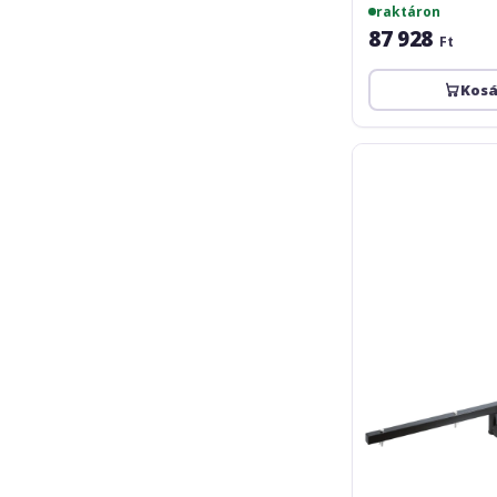
raktáron
87 928
Ft
Kos
Athletic
TS-
100LS