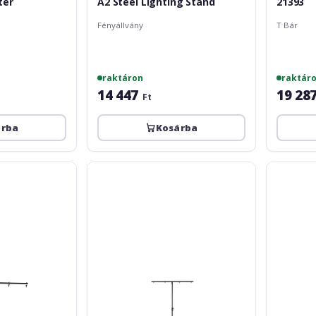
ter
A2 Steel Lighting Stand
21393
Fényállvány
T Bár
raktáron
raktár
14 447
19 28
Ft
árba
Kosárba
Adam
Athletic
Hall
nLS-
SLTS-
4
09
KIT
100