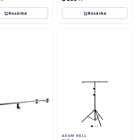
Kosárba
Kosárba
Adam
Hall
SLS-
6
ADAM HALL