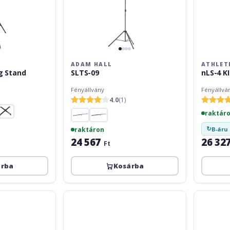
ADAM HALL
ATHLET
ng Stand
SLTS-09
nLS-4 K
Fényállvány
Fényállvá
4.0
(1)
raktár
↻
B-áru 
raktáron
24 567
26 32
Ft
árba
Kosárba
Adam
Gravity
Hall
LS
SLTS-
TBTV
017
28