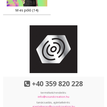
M-es póló (14)
+40 359 820 228
termékek/rendelés:
info@soundcreation.hu
tanácsadás, ajánlatkérés:
ajanlatkeres@soundcreation.hu