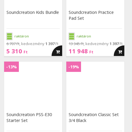
Soundcreation Kids Bundle
Soundcreation Practice
Pad Set
raktáron
raktáron
6 707 Ft
, kedvezmény
1 397
Ft
13 345 Ft
, kedvezmény
1 397
Ft
5 310
11 948
kosárba
kosárba
Ft
Ft
Soundcreation
Soundcreation
PSS-
Classic
-13%
-19%
PSS-
Classic
E30
Set
E30
Set
Starter
3/4
Starter
3/4
Set
Black
Set
Black
Soundcreation PSS-E30
Soundcreation Classic Set
Starter Set
3/4 Black