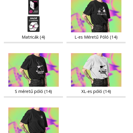
Matricák
L-
es
es
Méretű
Méretű
Póló
Póló
Matricák (4)
L-es Méretű Póló (14)
S
XL-
S
XL-
méretű
es
méretű
es
póló
póló
póló
póló
S méretű póló (14)
XL-es póló (14)
M-
M-
es
es
póló
póló