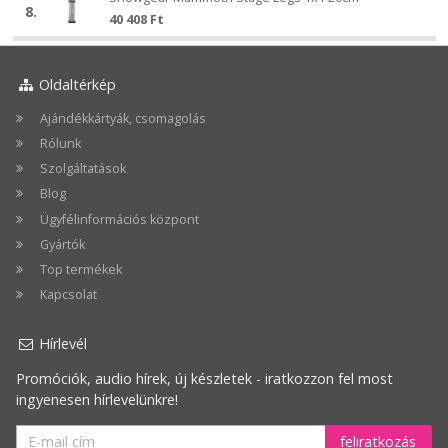
Showgear
1x1
8.
Mammoth
40 408
Ft
Mammoth
Stage
Stage
Legs
Legs
1x1
1x1
Oldaltérkép
20cm
20cm
Ajándékkártyák, csomagolás
Rólunk
Szolgáltatások
Blog
Ügyfélinformációs központ
Gyártók
Top termékek
Kapcsolat
Hírlevél
Promóciók, audio hírek, új készletek - iratkozzon fel most
ingyenesen hírlevelünkre!
feliratkozás