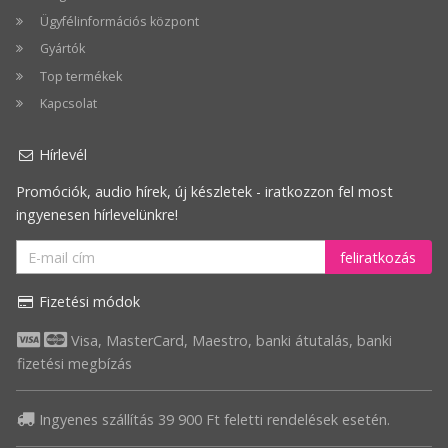
Ügyfélinformációs központ
Gyártók
Top termékek
Kapcsolat
Hírlevél
Promóciók, audio hírek, új készletek - iratkozzon fel most
ingyenesen hírlevelünkre!
feliratkozás
Fizetési módok
Visa, MasterCard, Maestro, banki átutalás, banki
fizetési megbízás
Ingyenes szállítás 39 900 Ft feletti rendelések esetén.