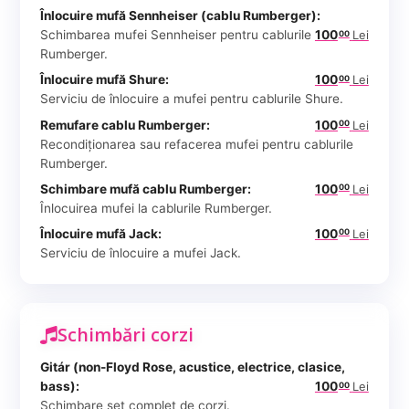
Înlocuire mufă Sennheiser (cablu Rumberger):
Schimbarea mufei Sennheiser pentru cablurile
100
Lei
00
Rumberger.
Înlocuire mufă Shure:
100
Lei
00
Serviciu de înlocuire a mufei pentru cablurile Shure.
Remufare cablu Rumberger:
100
Lei
00
Recondiționarea sau refacerea mufei pentru cablurile
Rumberger.
Schimbare mufă cablu Rumberger:
100
Lei
00
Înlocuirea mufei la cablurile Rumberger.
Înlocuire mufă Jack:
100
Lei
00
Serviciu de înlocuire a mufei Jack.
Schimbări corzi
Gitár (non-Floyd Rose, acustice, electrice, clasice,
bass):
100
Lei
00
Schimbare set complet de corzi.