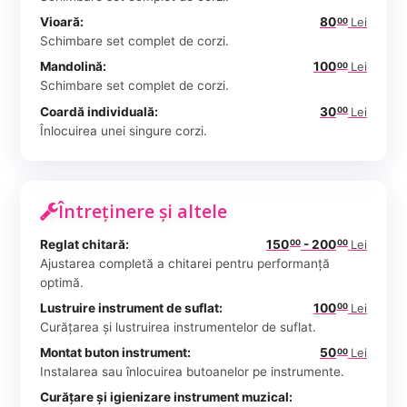
Vioară:
80
Lei
00
Schimbare set complet de corzi.
Mandolină:
100
Lei
00
Schimbare set complet de corzi.
Coardă individuală:
30
Lei
00
Înlocuirea unei singure corzi.
Întreținere și altele
Reglat chitară:
150
- 200
Lei
00
00
Ajustarea completă a chitarei pentru performanță
optimă.
Lustruire instrument de suflat:
100
Lei
00
Curățarea și lustruirea instrumentelor de suflat.
Montat buton instrument:
50
Lei
00
Instalarea sau înlocuirea butoanelor pe instrumente.
Curățare și igienizare instrument muzical: