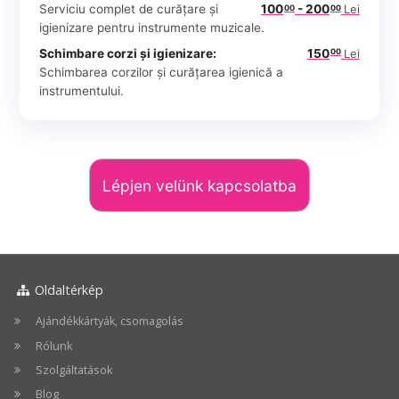
Serviciu complet de curățare și
100
- 200
Lei
00
00
igienizare pentru instrumente muzicale.
Schimbare corzi și igienizare:
150
Lei
00
Schimbarea corzilor și curățarea igienică a
instrumentului.
Lépjen velünk kapcsolatba
Oldaltérkép
Ajándékkártyák, csomagolás
Rólunk
Szolgáltatások
Blog