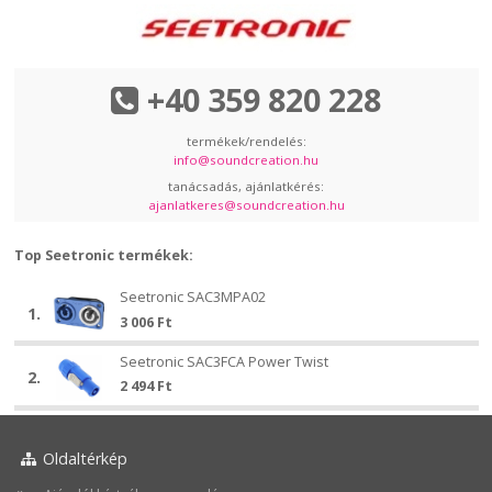
+40 359 820 228
termékek/rendelés:
info@soundcreation.hu
tanácsadás, ajánlatkérés:
ajanlatkeres@soundcreation.hu
Top Seetronic termékek:
Seetronic
Seetronic SAC3MPA02
Seetronic
1.
SAC3MPA02
3 006
Ft
SAC3MPA02
Seetronic
Seetronic SAC3FCA Power Twist
Seetronic
2.
SAC3FCA
2 494
Ft
SAC3FCA
Power
Power
Twist
Twist
Oldaltérkép