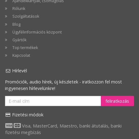
Ajándékkártyák, csomagolás
Rólunk
Szolgáltatások
Blog
Ügyfélinformációs központ
Gyártók
Top termékek
Kapcsolat
Hírlevél
Promóciók, audio hírek, új készletek - iratkozzon fel most
ingyenesen hírlevelünkre!
feliratkozás
Fizetési módok
Visa, MasterCard, Maestro, banki átutalás, banki
fizetési megbízás