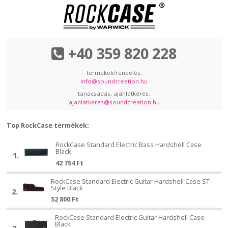
+40 359 820 228
termékek/rendelés:
info@soundcreation.hu
tanácsadás, ajánlatkérés:
ajanlatkeres@soundcreation.hu
Top RockCase termékek:
RockCase
RockCase Standard Electric Bass Hardshell Case
RockCase
Black
Standard
1.
Standard
42 754
Ft
Electric
Electric
Bass
Bass
RockCase
RockCase Standard Electric Guitar Hardshell Case ST-
RockCase
Hardshell
Style Black
Hardshell
Standard
2.
Standard
Case
52 800
Ft
Case
Electric
Electric
Black
Black
Guitar
Guitar
RockCase
RockCase Standard Electric Guitar Hardshell Case
RockCase
Hardshell
Black
Hardshell
Standard