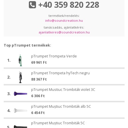
+40 359 820 228
termékek/rendelés:
info@soundcreation.hu
tanácsadás, ajánlatkérés:
ajanlatkeres@soundcreation.hu
Top pTrumpet termékek:
pTrumpet
pTrumpet Trompeta Verde
pTrumpet
1.
Trompeta
69 961
Ft
Trompeta
Verde
Verde
pTrumpet
pTrumpet Trompeta hyTech negru
pTrumpet
2.
Trompeta
88 367
Ft
Trompeta
hyTech
hyTech
pTrumpet
negru
pTrumpet Mustiuc Trombiták violet 3C
pTrumpet
negru
3.
Mustiuc
6 306
Ft
Mustiuc
Trombiták
Trombiták
pTrumpet
violet
pTrumpet Muștiuc Trombiták alb 5C
pTrumpet
violet
4.
Muștiuc
3C
6 454
Ft
Muștiuc
3C
Trombiták
Trombiták
pTrumpet
alb
pTrumpet Muștiuc Trombiták 5C
pTrumpet
alb
5.
Muștiuc