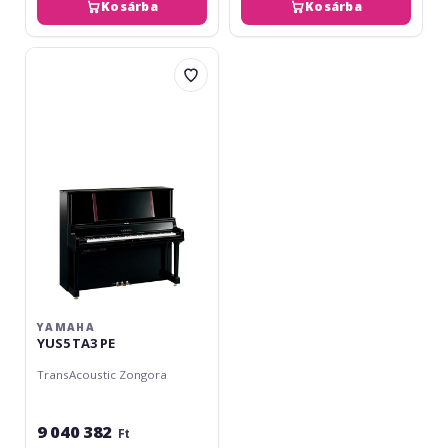
Kosárba
Kosárba
Yamaha
YUS5
TA3
PE
YAMAHA
YUS5 TA3 PE
TransAcoustic Zongora
9 040 382
Ft