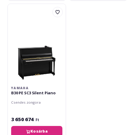
Yamaha
B30
PE
SC3
Silent
Piano
YAMAHA
B30 PE SC3 Silent Piano
Csendes zongora
3 650 674
Ft
Kosárba