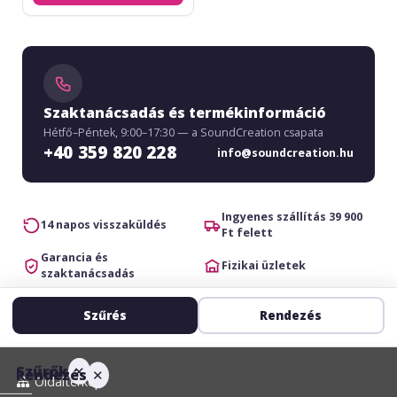
Szaktanácsadás és termékinformáció
Hétfő–Péntek, 9:00–17:30 — a SoundCreation csapata
+40 359 820 228
info@soundcreation.hu
Ingyenes szállítás 39 900
14 napos visszaküldés
Ft felett
Garancia és
Fizikai üzletek
szaktanácsadás
Szűrés
Rendezés
Szűrők
✕
Rendezés
✕
Oldaltérkép