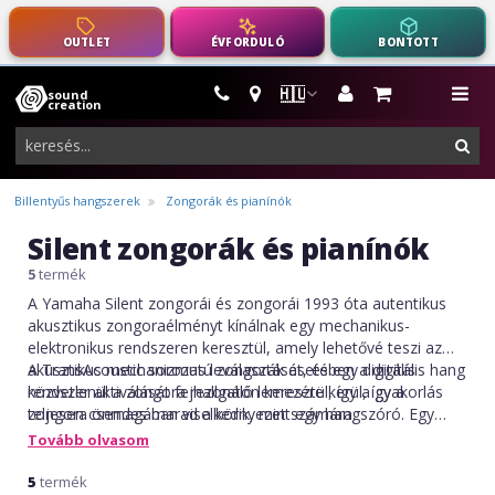
OUTLET
ÉVFORDULÓ
BONTOTT
🇭🇺
sound
hangszerek,
me
creation
pro-
ker
audio
felszerelés
Billentyűs hangszerek
Zongorák és pianínók
Silent zongorák és pianínók
5
termék
A Yamaha Silent zongorái és zongorái 1993 óta autentikus
akusztikus zongoraélményt kínálnak egy mechanikus-
elektronikus rendszeren keresztül, amely lehetővé teszi az
akusztikus mechanizmus leválasztását, és egy digitális
A TransAcoustic sorozatú zongorák esetében a digitális hang
rendszer aktiválását fejhallgatón keresztül, így a gyakorlás
közvetlenül a zongora rezonáló lemezére kerül, így a
teljesen csendes marad a környezet számára.
zongora önmagában viselkedik, mint egy hangszóró. Egy
TransAcoustic zongorán a kibocsátott hang közvetlenül a
Tovább olvasom
hanglemezéről rezonál.
5
termék