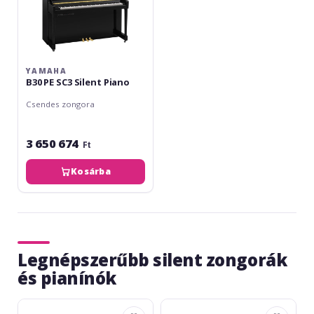
YAMAHA
B30 PE SC3 Silent Piano
Csendes zongora
3 650 674
Ft
Kosárba
Legnépszerűbb silent zongorák
és pianínók
Yamaha
Yamaha