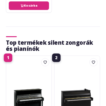
Kosárba
Top termékek silent zongorák
és pianínók
1
2
Yamaha
Yamaha
U1
B10
TA3
PE
PE
SC3
Silent
Piano