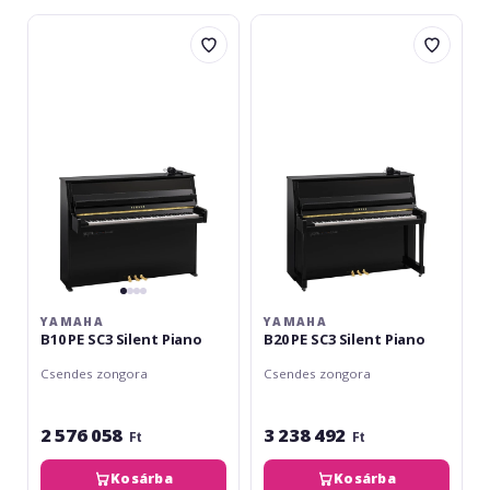
Yamaha
Yamaha
B10
B20
PE
PE
SC3
SC3
Silent
Silent
Piano
Piano
YAMAHA
YAMAHA
B10 PE SC3 Silent Piano
B20 PE SC3 Silent Piano
Csendes zongora
Csendes zongora
2 576 058
3 238 492
Ft
Ft
Kosárba
Kosárba