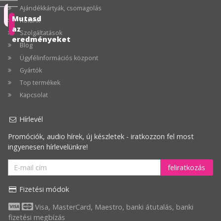
Ajándékkártyák, csomagolás
Ajánlott
Mutasd
Rólunk
az
Szolgáltatások
Ár
eredményeket
Blog
szerint
Ügyfélinformációs központ
növekvő
Gyártók
Ár
Top termékek
szerint
Kapcsolat
csökkenő
Hírlevél
Legnagyobb
Promóciók, audio hírek, új készletek - iratkozzon fel most
akció
ingyenesen hírlevelünkre!
feliratkozás
Fizetési módok
Visa, MasterCard, Maestro, banki átutalás, banki
fizetési megbízás