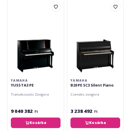
Yamaha
Yamaha
YUS5
B20
TA3
PE
PE
SC3
Silent
Piano
YAMAHA
YAMAHA
YUS5 TA3 PE
B20 PE SC3 Silent Piano
TransAcoustic Zongora
Csendes zongora
9 040 382
3 238 492
Ft
Ft
Kosárba
Kosárba