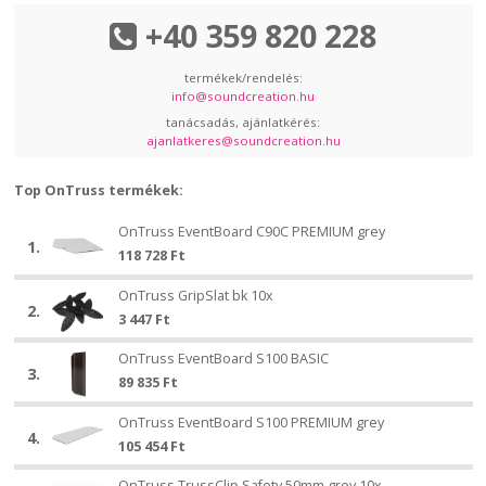
+40 359 820 228
termékek/rendelés:
info@soundcreation.hu
tanácsadás, ajánlatkérés:
ajanlatkeres@soundcreation.hu
Top OnTruss termékek:
OnTruss
OnTruss EventBoard C90C PREMIUM grey
OnTruss
1.
EventBoard
118 728
Ft
EventBoard
C90C
C90C
OnTruss
PREMIUM
OnTruss GripSlat bk 10x
OnTruss
PREMIUM
2.
GripSlat
grey
3 447
Ft
GripSlat
grey
bk
bk
OnTruss
10x
OnTruss EventBoard S100 BASIC
OnTruss
10x
3.
EventBoard
89 835
Ft
EventBoard
S100
S100
OnTruss
BASIC
OnTruss EventBoard S100 PREMIUM grey
OnTruss
BASIC
4.
EventBoard
105 454
Ft
EventBoard
S100
S100
OnTruss
PREMIUM
OnTruss TrussClip Safety 50mm grey 10x