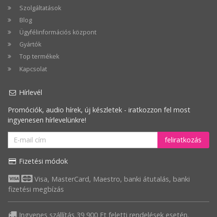
Szolgáltatások
Blog
Ügyfélinformációs központ
Gyártók
Top termékek
Kapcsolat
Hírlevél
Promóciók, audio hírek, új készletek - iratkozzon fel most
ingyenesen hírlevelünkre!
feliratkozás
Fizetési módok
Visa, MasterCard, Maestro, banki átutalás, banki
fizetési megbízás
Ingyenes szállítás 39 900 Ft feletti rendelések esetén.