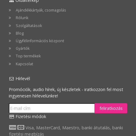
Oldaltérkép
Ajándékkártyák, csomagolás
Rólunk
Szolgáltatások
Blog
Ügyfélinformációs központ
Gyártók
Top termékek
Kapcsolat
Hírlevél
Promóciók, audio hírek, új készletek - iratkozzon fel most
ingyenesen hírlevelünkre!
feliratkozás
Fizetési módok
Visa, MasterCard, Maestro, banki átutalás, banki
fizetési megbízás