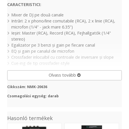
CARACTERISTICI:
Mixer de DJ pe
două
canale
Intrări
: 2 x phono/line comutabile (RCA), 2 x linie (RCA),
microfon (1/4" - jack
mare
6.35")
Ieșiri
:
Master
(RCA), Record (RCA),
Fejhallgatók
(1/4"
stereo)
Egalizator pe 3 benzi
și
gain pe fiecare canal
EQ
și
gain pe canalul de microfon
Crossfader inlocuibil cu controale de inversare
și
slope
Cue-
ing
de
tip
crossfader-style
Olvass tovább
Cikkszám: NMK-20636
Csomagolási egység: darab
Hasonló termékek
GNOME-
ZZMX-
GN