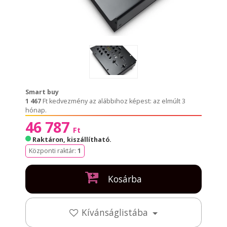
Smart buy
1 467
Ft kedvezmény az alábbihoz képest: az elmúlt 3
hónap.
46 787
Ft
Raktáron, kiszállítható
.
Központi raktár:
1
Kosárba
Kívánságlistába