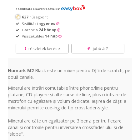
szállítható a következővel is:
627
hűségpont
Szállítás
ingyenes
Garancia
24 hónap
Visszaküldés
14 nap
részletek kérése
jobb ár?
Numark M2
Black este un mixer pentru DJ-
îi
de scratch, pe
două
canale.
Mixerul are
intrări
comutabile
între
phono/linie pentru
platane, CD-playere
și
alte surse de linie,
plus
o
intrare
de
microfon cu egalizare
și
volum dedicate.
Ieșirea
de
căști
a
mixerului permite cue-
ing
de
tip
crossfader-style.
Mixerul are
câte
un egalizator pe 3 benzi pentru fiecare
canal
și
controale pentru inversarea crossfader-ului
și
de
"slope".