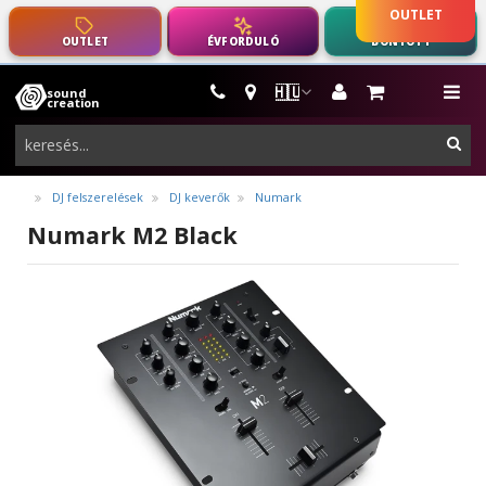
OUTLET
OUTLET
ÉVFORDULÓ
BONTOTT
🇭🇺
sound
hangszerek,
me
creation
pro-
ker
audio
felszerelés
DJ felszerelések
DJ keverők
Numark
Numark M2 Black