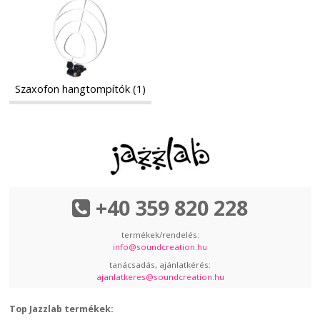
Szaxofon
hangtompítók
hangtompítók
Szaxofon hangtompítók (1)
+40 359 820 228
termékek/rendelés:
info@soundcreation.hu
tanácsadás, ajánlatkérés:
ajanlatkeres@soundcreation.hu
Top Jazzlab termékek: