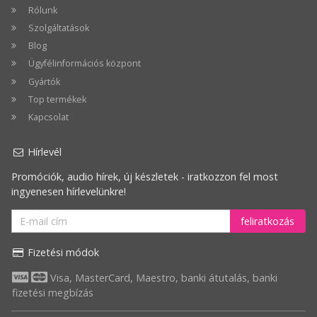
Rólunk
Szolgáltatások
Blog
Ügyfélinformációs központ
Gyártók
Top termékek
Kapcsolat
Hírlevél
Promóciók, audio hírek, új készletek - iratkozzon fel most
ingyenesen hírlevelünkre!
feliratkozás
Fizetési módok
Visa, MasterCard, Maestro, banki átutalás, banki
fizetési megbízás