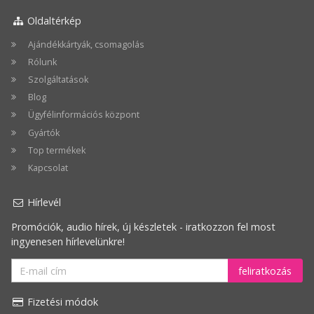
Oldaltérkép
Ajándékkártyák, csomagolás
Rólunk
Szolgáltatások
Blog
Ügyfélinformációs központ
Gyártók
Top termékek
Kapcsolat
Hírlevél
Promóciók, audio hírek, új készletek - iratkozzon fel most
ingyenesen hírlevelünkre!
feliratkozás
Fizetési módok