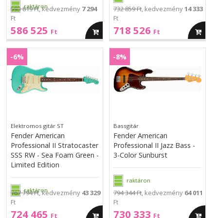
raktáron
593 819 Ft
, kedvezmény
7 294
732 859 Ft
, kedvezmény
14 333
Ft
Ft
586 525
718 526
kosárba
kosárba
Ft
Ft
Fender
Fender
American
American
-6%
-8%
American
American
Professional
Professional
Professional
Professional
II
II
II
II
Stratocaster
Jazz
Stratocaster
Jazz
SSS
Bass
SSS
Bass
RW
-
RW
-
-
3-
-
3-
Elektromos gitár ST
Bassgitár
Sea
Color
Sea
Color
Fender American
Fender American
Foam
Sunburst
Foam
Sunburst
Professional II Stratocaster
Professional II Jazz Bass -
Green
Green
SSS RW - Sea Foam Green -
3-Color Sunburst
-
Limited Edition
-
Limited
Limited
Edition
raktáron
Edition
raktáron
767 794 Ft
, kedvezmény
43 329
794 344 Ft
, kedvezmény
64 011
Ft
Ft
724 465
730 333
kosárba
kosárba
Ft
Ft