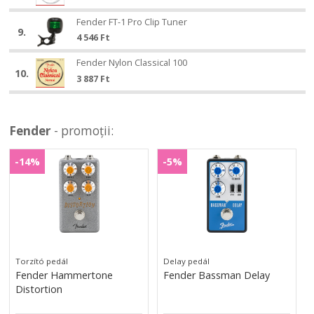
12-
250R
53
250R
53
Fender
NPS
Fender FT-1 Pro Clip Tuner
Fender
NPS
9.
FT-
010-
4 546
Ft
FT-
010-
1
046
1
046
Fender
Pro
Fender Nylon Classical 100
Fender
Pro
10.
Nylon
Clip
3 887
Ft
Nylon
Clip
Classical
Tuner
Classical
Tuner
100
100
Fender
- promoții:
Fender
Fender
Hammertone
Bassman
-14%
-5%
Hammertone
Bassman
Distortion
Delay
Distortion
Delay
Torzító pedál
Delay pedál
Fender Hammertone
Fender Bassman Delay
Distortion