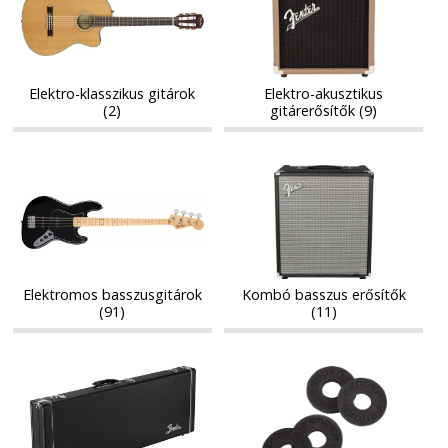
gitárok
gitárerősítők
gitárok
gitárerősítők
Elektro-klasszikus gitárok
Elektro-akusztikus
(2)
gitárerősítők (9)
Elektromos
Kombó
Elektromos
Kombó
basszusgitárok
basszus
basszusgitárok
basszus
erősítők
erősítők
Elektromos basszusgitárok
Kombó basszus erősítők
(91)
(11)
Gitár-
Hordozó
Gitár-
Hordozó
és
csavarok,
és
csavarok,
basszusgitártokok
strap-
basszusgitártokok
strap-
lock
lock