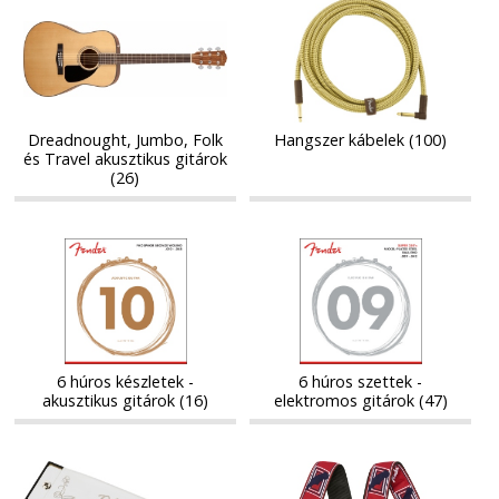
Dreadnought,
Hangszer
Jumbo,
kábelek
Jumbo,
kábelek
Folk
Folk
és
és
Travel
Travel
akusztikus
akusztikus
gitárok
Dreadnought, Jumbo, Folk
Hangszer kábelek (100)
gitárok
és Travel akusztikus gitárok
(26)
6
6
6
6
húros
húros
húros
húros
készletek
szettek
készletek
szettek
-
-
-
-
akusztikus
elektromos
akusztikus
elektromos
gitárok
gitárok
gitárok
gitárok
6 húros készletek -
6 húros szettek -
akusztikus gitárok (16)
elektromos gitárok (47)
Szájharmonikák
Szintetikus
Szájharmonikák
Szintetikus
anyagból
anyagból