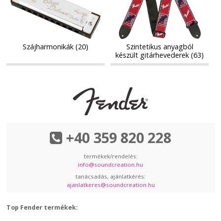
készült
készült
gitárhevederek
gitárhevederek
Szájharmonikák (20)
Szintetikus anyagból
készült gitárhevederek (63)
+40 359 820 228
termékek/rendelés:
info@soundcreation.hu
tanácsadás, ajánlatkérés:
ajanlatkeres@soundcreation.hu
Top Fender termékek: