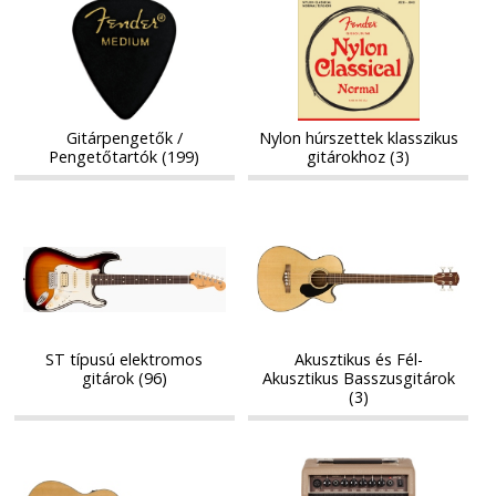
Gitárpengetők
Nylon
/
húrszettek
/
húrszettek
Pengetőtartók
klasszikus
Pengetőtartók
klasszikus
gitárokhoz
gitárokhoz
Gitárpengetők /
Nylon húrszettek klasszikus
Pengetőtartók (199)
gitárokhoz (3)
ST
Akusztikus
ST
Akusztikus
típusú
és
típusú
és
elektromos
Fél-
elektromos
Fél-
gitárok
Akusztikus
gitárok
Akusztikus
Basszusgitárok
Basszusgitárok
ST típusú elektromos
Akusztikus és Fél-
gitárok (96)
Akusztikus Basszusgitárok
(3)
Elektro-
Elektro-
Elektro-
Elektro-
klasszikus
akusztikus
klasszikus
akusztikus