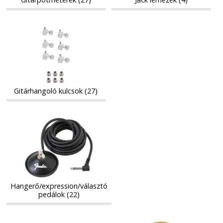
Gitárhangoló
Gitárhangoló
kulcsok
kulcsok
Gitárhangoló kulcsok (27)
Hangerő/expression/választó
Hangerő/expression/választó
pedálok
pedálok
Hangerő/expression/választó
pedálok (22)
Dreadnought,
Hangszer