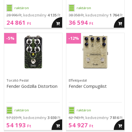
raktáron
raktáron
28 996 Ft
, kedvezmény
4 135
Ft
38 358 Ft
, kedvezmény
1 764
Ft
24 861
36 594
kosárba
kosárba
Ft
Ft
Fender
Fender
Godzilla
Compugilist
-5%
-12%
Godzilla
Compugilist
Distortion
Distortion
Torzító Pedál
Effektpedál
Fender Godzilla Distortion
Fender Compugilist
raktáron
raktáron
57 223 Ft
, kedvezmény
3 030
Ft
62 743 Ft
, kedvezmény
7 816
Ft
54 193
54 927
kosárba
kosárba
Ft
Ft