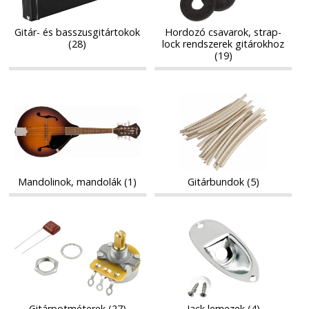
rendszerek
rendszerek
gitárokhoz
gitárokhoz
Gitár- és basszusgitártokok
Hordozó csavarok, strap-
(28)
lock rendszerek gitárokhoz
(19)
Mandolinok,
Gitárbundok
Mandolinok,
Gitárbundok
mandolák
mandolák
Mandolinok, mandolák (1)
Gitárbundok (5)
Gitárpotméterek
Jack
Gitárpotméterek
Jack
lemezek
lemezek
Gitárpotméterek (27)
Jack lemezek (4)