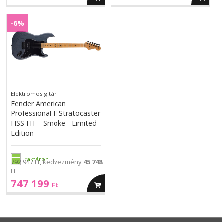
Fender
American
-6%
American
Professional
Professional
II
II
Stratocaster
Stratocaster
HSS
HSS
HT
HT
-
-
Elektromos gitár
Smoke
Smoke
Fender American
-
-
Professional II Stratocaster
Limited
Limited
HSS HT - Smoke - Limited
Edition
Edition
Edition
raktáron
792 947 Ft
, kedvezmény
45 748
Ft
747 199
kosárba
Ft