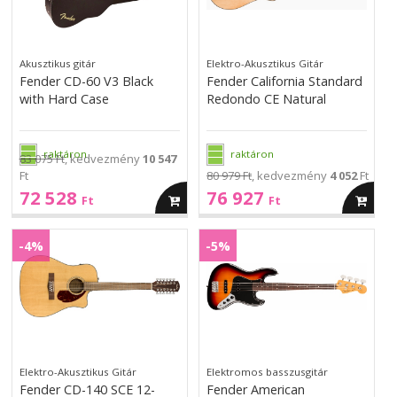
Black
CE
with
Natural
with
Natural
Hard
Hard
Case
Case
Akusztikus gitár
Elektro-Akusztikus Gitár
Fender CD-60 V3 Black
Fender California Standard
with Hard Case
Redondo CE Natural
raktáron
raktáron
83 075 Ft
, kedvezmény
10 547
Ft
80 979 Ft
, kedvezmény
4 052
Ft
72 528
76 927
kosárba
kosárba
Ft
Ft
Fender
Fender
CD-
American
-4%
-5%
CD-
American
140
Professional
140
Professional
SCE
Classic
SCE
Classic
12-
Jazz
12-
Jazz
String
Bass
String
Bass
-
-
-
-
Natural
3-
Natural
3-
Elektro-Akusztikus Gitár
Elektromos basszusgitár
Color
Color
Fender CD-140 SCE 12-
Fender American
Sunburst