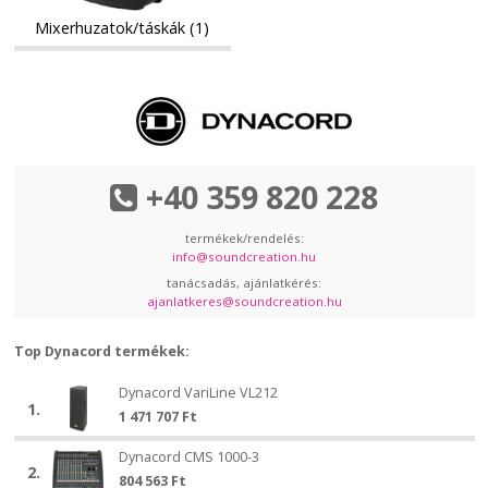
Mixerhuzatok/táskák (1)
+40 359 820 228
termékek/rendelés:
info@soundcreation.hu
tanácsadás, ajánlatkérés:
ajanlatkeres@soundcreation.hu
Top Dynacord termékek:
Dynacord
Dynacord VariLine VL212
Dynacord
1.
VariLine
1 471 707
Ft
VariLine
VL212
VL212
Dynacord
Dynacord CMS 1000-3
Dynacord
2.
CMS
804 563
Ft
CMS