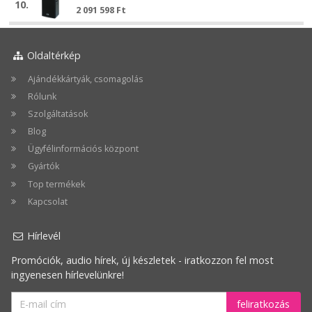
10.
VariLine
2 091 598
Ft
VariLine
VL152
VL152
Oldaltérkép
Ajándékkártyák, csomagolás
Rólunk
Szolgáltatások
Blog
Ügyfélinformációs központ
Gyártók
Top termékek
Kapcsolat
Hírlevél
Promóciók, audio hírek, új készletek - iratkozzon fel most
ingyenesen hírlevelünkre!
feliratkozás