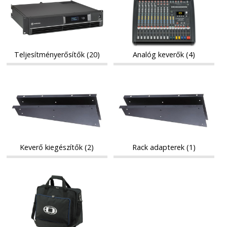
keverők
keverők
Teljesítményerősítők (20)
Analóg keverők (4)
Keverő
Rack
Keverő
Rack
kiegészítők
adapterek
kiegészítők
adapterek
Keverő kiegészítők (2)
Rack adapterek (1)
Mixerhuzatok/táskák
Mixerhuzatok/táskák