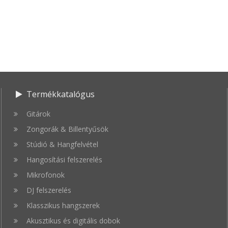
Termékkatalógus
Gitárok
Zongorák & Billentyűsök
Stúdió & Hangfelvétel
Hangosítási felszerelés
Mikrofonok
DJ felszerelés
Klasszikus hangszerek
Akusztikus és digitális dobok