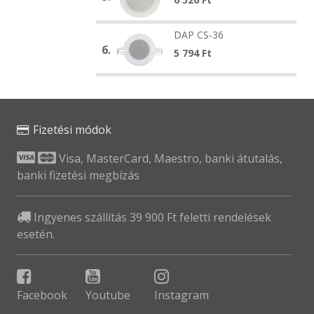
EDCS-
526
526
DAP
DAP CS-36
DAP
CS-
6.
CS-
5 794
Ft
36
36
Fizetési módok
Visa, MasterCard, Maestro, banki átutalás,
banki fizetési megbízás
Ingyenes szállítás 39 900 Ft feletti rendelések
esetén.
Facebook
Youtube
Instagram