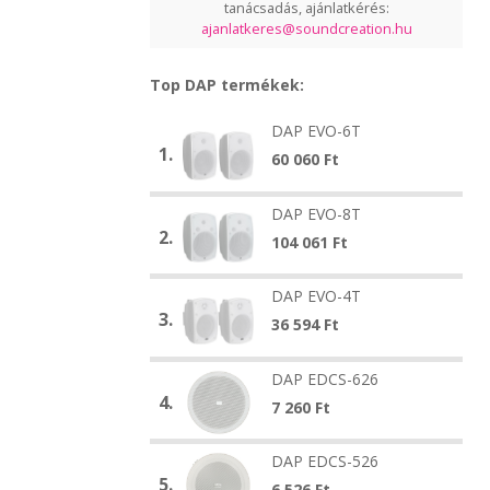
tanácsadás, ajánlatkérés:
ajanlatkeres@soundcreation.hu
Top DAP termékek:
DAP
DAP EVO-6T
DAP
EVO-
1.
EVO-
60 060
Ft
6T
6T
DAP
DAP EVO-8T
DAP
EVO-
2.
EVO-
104 061
Ft
8T
8T
DAP
DAP EVO-4T
DAP
EVO-
3.
EVO-
36 594
Ft
4T
4T
DAP
DAP EDCS-626
DAP
EDCS-
4.
EDCS-
7 260
Ft
626
626
DAP
DAP EDCS-526
DAP
EDCS-
5.
6 526
Ft