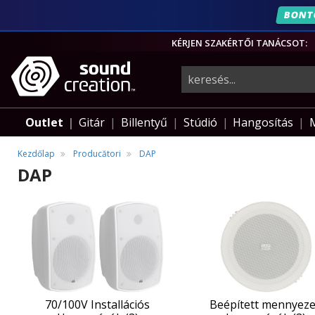
BONT
KÉRJEN SZAKÉRTŐI TANÁCSOT:
hangszerek,
pro-
Outlet
Gitár
Billentyű
Stúdió
Hangosítás
audio
Kezdőlap
Producători
DAP
DAP
felszerelés
70/100V
Beépített
70/100V
Beépített
Installációs
mennyezeti
Installációs
mennyezeti
Hangszórók
hangszórók
Hangszórók
hangszórók
70/100V Installációs
Beépített mennyeze