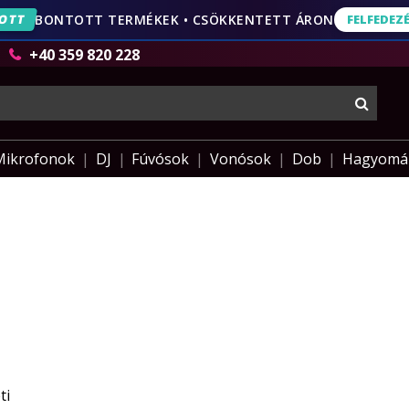
OTT
BONTOTT TERMÉKEK • CSÖKKENTETT ÁRON
FELFEDEZ
FELFEDEZÉS
AJÁNLA
+40 359 820 228
keres
Mikrofonok
DJ
Fúvósok
Vonósok
Dob
Hagyomá
ti