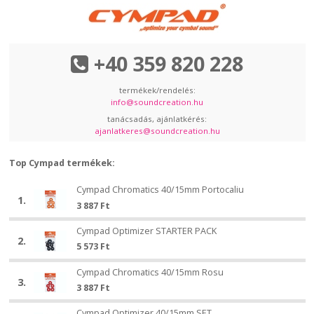
+40 359 820 228
termékek/rendelés:
info@soundcreation.hu
tanácsadás, ajánlatkérés:
ajanlatkeres@soundcreation.hu
Top Cympad termékek:
Cympad
Cympad Chromatics 40/15mm Portocaliu
Cympad
1.
Chromatics
3 887
Ft
Chromatics
40/15mm
40/15mm
Cympad
Portocaliu
Cympad Optimizer STARTER PACK
Cympad
Portocaliu
2.
Optimizer
5 573
Ft
Optimizer
STARTER
STARTER
Cympad
PACK
Cympad Chromatics 40/15mm Rosu
Cympad
PACK
3.
Chromatics
3 887
Ft
Chromatics
40/15mm
40/15mm
Cympad
Rosu
Cympad Optimizer 40/15mm SET