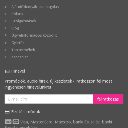
Ajándékkártyák, csomagolás
Rólunk
Szolgáltatások
Blog
Ügyfélinformációs központ
Gyártók
Top termékek
Kapcsolat
Hírlevél
Promóciók, audio hírek, új készletek - iratkozzon fel most
ingyenesen hírlevelünkre!
feliratkozás
Fizetési módok
Visa, MasterCard, Maestro, banki átutalás, banki
fizetési megbízás