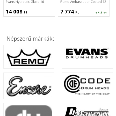
Evans Hydraulic Glass 16
Remo Ambassador Coated 12
14 008
7 774
Ft
Ft
raktáron
Népszerű márkák: