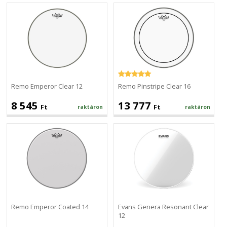
Remo
Remo
Emperor
Pinstripe
Clear
Clear
12
16
Remo Emperor Clear 12
Remo Pinstripe Clear 16
8 545
13 777
Ft
Ft
raktáron
raktáron
Remo
Evans
Emperor
Genera
Coated
Resonant
14
Clear
12
Remo Emperor Coated 14
Evans Genera Resonant Clear
12