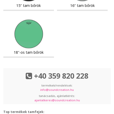
15'' tam bőrök
16'' tam bőrök
18''-
18''-
os
os
tam
tam
bőrök
bőrök
18''-os tam bőrök
+40 359 820 228
termékek/rendelések:
info@soundcreation.hu
tanácsadás, ajánlatkérés:
ajanlatkeres@soundcreation.hu
Top termékek tamfejek: