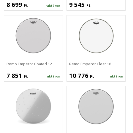
8 699
9 545
Ft
Ft
raktáron
Remo
Remo
Emperor
Emperor
Coated
Clear
12
16
Remo Emperor Coated 12
Remo Emperor Clear 16
7 851
10 776
Ft
Ft
raktáron
raktáron
Evans
Remo
Hydraulic
Ambassador
Glass
Coated
16
12