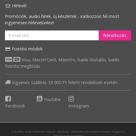
Hírlevél
Promóciók, audio hírek, új készletek - iratkozzon fel most
ingyenesen hírlevelünkre!
feliratkozás
Fizetési módok
Visa, MasterCard, Maestro, banki átutalás, banki
fizetési megbízás
Ingyenes szállítás 39 900 Ft feletti rendelések esetén.
Youtube
Facebook
Instagram
A fordítás automatikusan készült. Hivatalos részletekért forduljon hozzánk magyarul,
angolul vagy románul.